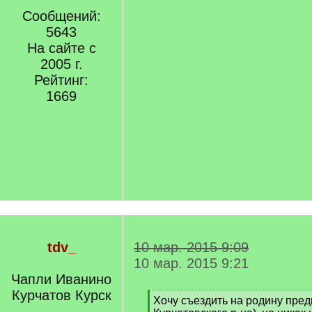
Сообщений:
5643
На сайте с
2005 г.
Рейтинг:
1669
tdv_
10 мар. 2015 9:09
10 мар. 2015 9:21
Чапли Иванино
Курчатов Курск
[
Хочу съездить на родину пред