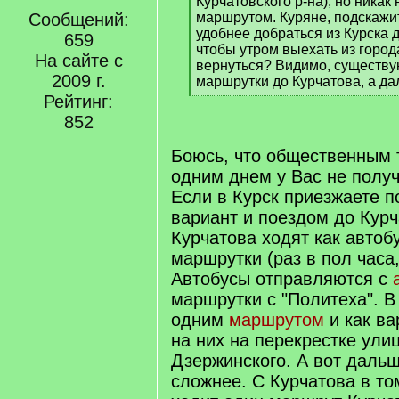
q
Курчатовского р-на), но никак
]
Сообщений:
маршрутом. Куряне, подскажит
удобнее добраться из Курска д
659
чтобы утром выехать из города
На сайте с
вернуться? Видимо, существу
2009 г.
маршрутки до Курчатова, а да
[
Рейтинг:
/
852
q
]
Боюсь, что общественным 
одним днем у Вас не получ
Если в Курск приезжаете п
вариант и поездом до Курч
Курчатова ходят как автобу
маршрутки (раз в пол часа,
Автобусы отправляются с
маршрутки с "Политеха". В
одним
маршрутом
и как ва
на них на перекрестке ули
Дзержинского. А вот дальш
сложнее. С Курчатова в т