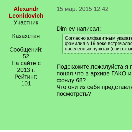
Alexandr
15 мар. 2015 12:42
Leonidovich
Участник
Dim ev написал:
Казахстан
[
Согласно алфавитным указате
q
фамилия в 19 веке встречала
]
Сообщений:
населенных пунктах (список м
[
52
/
На сайте с
q
Подскажите,пожалуйста,я 
2013 г.
]
понял,что в архиве ГАКО и
Рейтинг:
фонду 68?
101
Что они из себя представл
посмотреть?