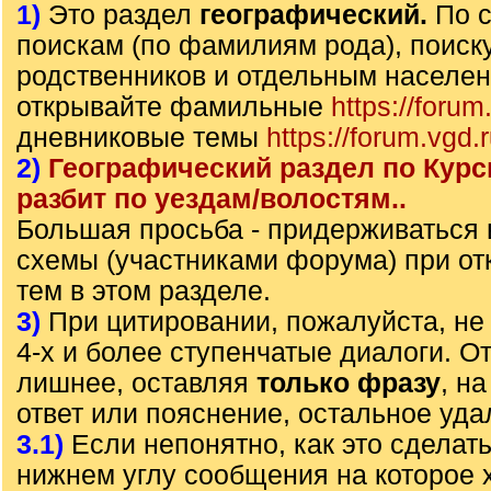
1)
Это раздел
географический.
По 
поискам (по фамилиям рода), поиск
родственников и отдельным населе
открывайте фамильные
https://forum
дневниковые темы
https://forum.vgd.
2)
Географический раздел по Курс
разбит по уездам/волостям..
Большая просьба - придерживаться
схемы (участниками форума) при от
тем в этом разделе.
3)
При цитировании, пожалуйста, не 
4-х и более ступенчатые диалоги. О
лишнее, оставляя
только фразу
, н
ответ или пояснение, остальное уда
3.1)
Если непонятно, как это сделать
нижнем углу сообщения на которое х