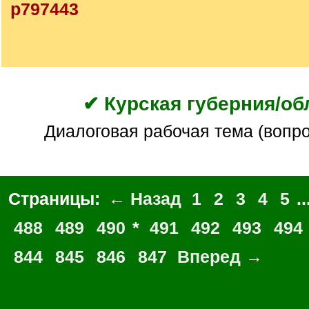
p797443
✔ Курская губерния/об
Диалоговая рабочая тема (вопр
Страницы:
← Назад
1
2
3
4
5
..
488
489
490
*
491
492
493
494
844
845
846
847
Вперед →