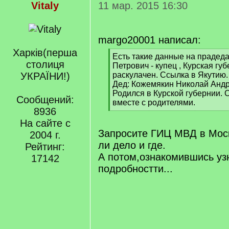
Vitaly
11 мар. 2015 16:30
margo20001 написал:
Харкiв(перша
[
Есть такие данные на прадед
столиця
q
Петрович - купец , Курская гу
]
УКРАЇНИ!)
раскулачен. Ссылка в Якутию.
Дед: Кожемякин Николай Андре
Родился в Курской губернии. 
Сообщений:
вместе с родителями.
8936
[
/
На сайте с
q
Запросите ГИЦ МВД в Моск
2004 г.
]
ли дело и где.
Рейтинг:
А потом,ознакомившись уз
17142
подробностти...