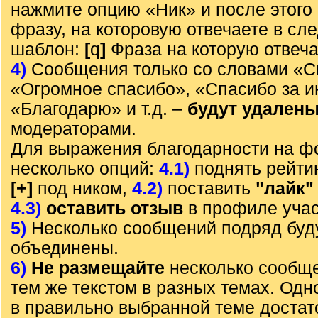
нажмите опцию «Ник» и после этого 
фразу, на которовую отвечаете в с
шаблон:
[
q
]
Фраза на которую отвеч
4)
Сообщения только со словами «С
«Огромное спасибо», «Спасибо за 
«Благодарю» и т.д. –
будут удален
модераторами.
Для выражения благодарности на ф
несколько опций:
4.1)
поднять рейти
[+]
под ником,
4.2)
поставить
"лайк"
4.3)
оставить отзыв
в профиле учас
5)
Несколько сообщений подряд буд
объединены.
6)
Не размещайте
несколько сообще
тем же текстом в разных темах. Од
в правильно выбранной теме достат