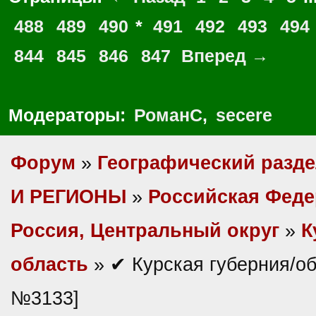
488
489
490
*
491
492
493
494
844
845
846
847
Вперед →
Модераторы:
РоманС
,
secere
Форум
»
Географический разд
И РЕГИОНЫ
»
Российская Фед
Россия, Центральный округ
»
К
область
» ✔ Курская губерния/об
№3133]