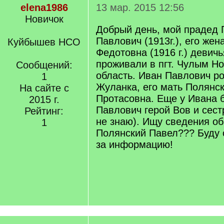
elena1986
13 мар. 2015 12:56
Новичок
Добрый день, мой прадед 
Павлович (1913г.), его же
Куйбышев НСО
Федотовна (1916 г.) девич
проживали в пгт. Чулым Н
Сообщений:
область. Иван Павлович ро
1
Жуланка, его мать Полянс
На сайте с
Протасовна. Еще у Ивана 
2015 г.
Павлович герой Вов и сест
Рейтинг:
не знаю). Ищу сведения об
1
Полянский Павел??? Буду 
за информацию!