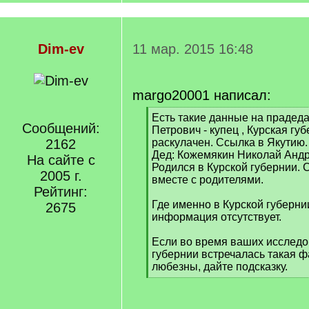
Dim-ev
11 мар. 2015 16:48
margo20001 написал:
[
Есть такие данные на прадед
Сообщений:
q
Петрович - купец , Курская гу
]
2162
раскулачен. Ссылка в Якутию.
Дед: Кожемякин Николай Андре
На сайте с
Родился в Курской губернии. 
2005 г.
вместе с родителями.
Рейтинг:
Где именно в Курской губернии
2675
информация отсутствует.
Если во время ваших исследо
губернии встречалась такая ф
любезны, дайте подсказку.
[
/
q