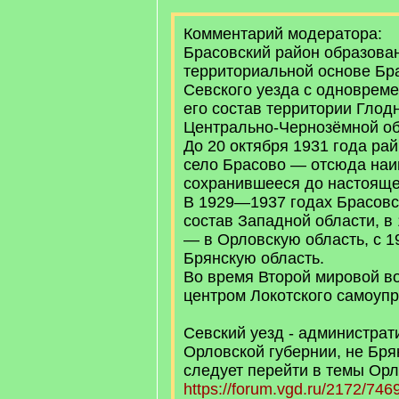
Комментарий модератора:
Брасовский район образован
территориальной основе Бр
Севского уезда с одноврем
его состав территории Глод
Центрально-Чернозёмной об
До 20 октября 1931 года ра
село Брасово — отсюда наи
сохранившееся до настояще
В 1929—1937 годах Брасовс
состав Западной области, в
— в Орловскую область, с 1
Брянскую область.
Во время Второй мировой в
центром Локотского самоуп
Севский уезд - администрат
Орловской губернии, не Брян
следует перейти в темы Орл
https://forum.vgd.ru/2172/746