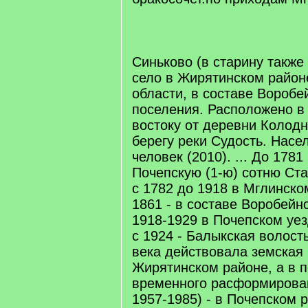
Синьково (в старину также
село в Жирятинском район
области, в составе Воробе
поселения. Расположено в 
востоку от деревни Колодн
берегу реки Судость. Насе
человек (2010). ... До 1781
Почепскую (1-ю) сотню Ста
с 1782 до 1918 в Мглинском
1861 - в составе Воробейнс
1918-1929 в Почепском уез
с 1924 - Балыкская волость
века действовала земская 
Жирятинском районе, а в п
временного расформирован
1957-1985) - в Почепском 