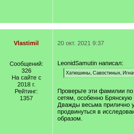
Vlastimil
20 окт. 2021 9:37
LeonidSamutin написал:
Сообщений:
326
[
Хатюшины, Савостиных, Игна
На сайте с
q
[
]
2018 г.
/
q
Проверьте эти фамилии п
Рейтинг:
]
сетям, особенно Брянскую 
1357
Дважды весьма прилично 
продвинуться в исследова
образом.