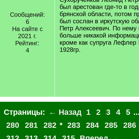
был арестован где-то в го
брянской области, потом п
Сообщений:
был сослан в иркутскую об
6
Петр Алексеевич. По нему
На сайте с
больше никакой информац
2021 г.
кроме как супруга Лефлер
Рейтинг:
1928гр.
4
Страницы:
← Назад
1
2
3
4
5
..
280
281
282
*
283
284
285
286
312
313
314
315
Вперед →