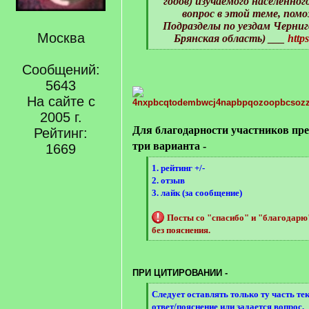
]
годов) изучаемого населенног
вопрос в этой теме, пом
Подразделы по уездам Черниго
Москва
Брянская область) ___
http
[
/
Сообщений:
q
5643
]
На сайте с
2005 г.
Для благодарности участников пр
Рейтинг:
три варианта -
1669
[
1. рейтинг +/-
q
2. отзыв
]
3. лайк (за сообщение)
Посты со "спасибо" и "благодар
без пояснения.
[
/
q
ПРИ ЦИТИРОВАНИИ -
]
[
Следует оставлять только ту часть те
q
ответ/пояснение или задается вопрос.