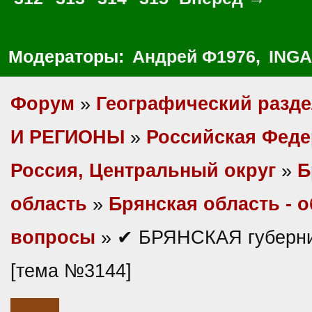
Модераторы:
Андрей Ф1976
,
INGA
Форум
»
Географический разд
И РЕГИОНЫ
»
Российская Фед
Россия, Центральный округ
»
Б
область
»
Брянская область - 
вопросы
» ✔ БРЯНСКАЯ губерни
[тема №3144]