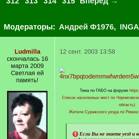
312
313
314
315
Вперед →
Модераторы:
Андрей Ф1976
,
INGA
Ludmilla
12 сент. 2003 13:58
скончалась 16
марта 2009
Светлая ей
память!
Тема по ГАБО на форуме
https
Список населенных мест по Черниговско
область)
Жители Суражского уезда по Ревизс
[
q
Если Вы не знаете уезд и в