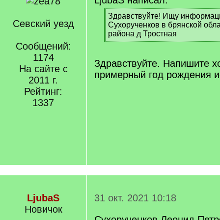
LjubaS написал:
[
Здравствуйте! Ищу информац
Севский уезд
q
Сухорученков в брянской обл
]
района д Тростная
[
Сообщений:
/
1174
q
Здравствуйте. Напишите х
На сайте с
]
примерный год рождения и
2011 г.
Рейтинг:
1337
LjubaS
31 окт. 2021 10:18
Новичок
Сухорученков Леонид Петр