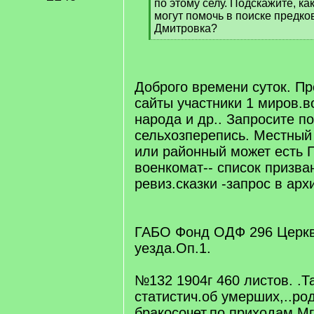
по этому селу. Подскажите, к
могут помочь в поиске предко
Дмитровка?
[
/
q
]
Доброго времени суток. Пр
сайты участники 1 миров.
народа и др.. Запросите по
сельхозперепись. Местный
или районный может есть 
военкомат-- список призван
ревиз.сказки -запрос в арх
ГАБО Фонд ОДФ 296 Церкв
уезда.Оп.1.
№132 1904г 460 листов. .Т
статистич.об умерших,..ро
бракосочет.по приходам Мг