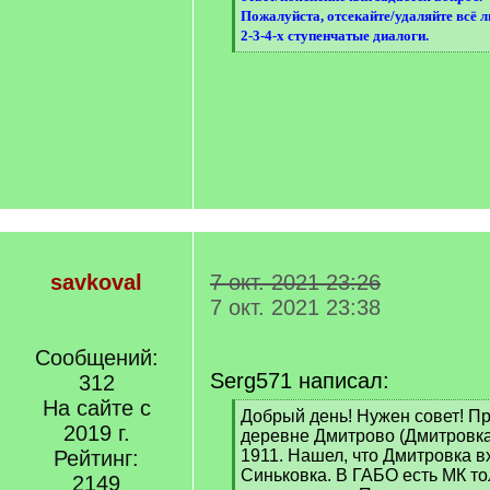
]
Пожалуйста, отсекайте/удаляйте всё 
2-3-4-х ступенчатые диалоги.
[
/
q
]
savkoval
7 окт. 2021 23:26
7 окт. 2021 23:38
Сообщений:
Serg571 написал:
312
На сайте с
[
Добрый день! Нужен совет! П
2019 г.
q
деревне Дмитрово (Дмитровка)
]
Рейтинг:
1911. Нашел, что Дмитровка в
Синьковка. В ГАБО есть МК то
2149