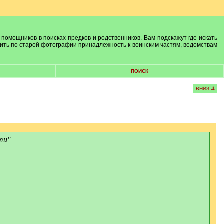
 помощников в поисках предков и родственников. Вам подскажут где искать
лить по старой фотографии принадлежность к воинским частям, ведомствам
ПОИСК
ВНИЗ ⇊
ти"