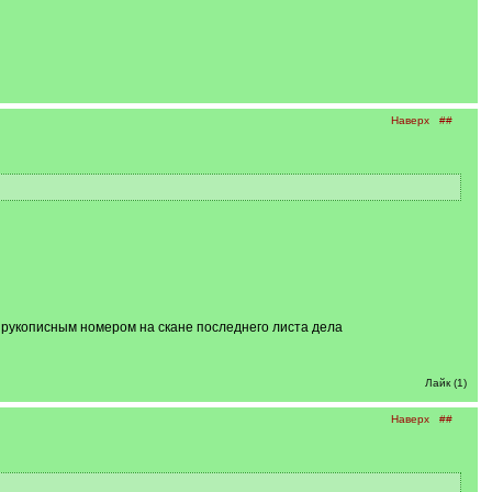
Наверх
##
с рукописным номером на скане последнего листа дела
Лайк (1)
Наверх
##