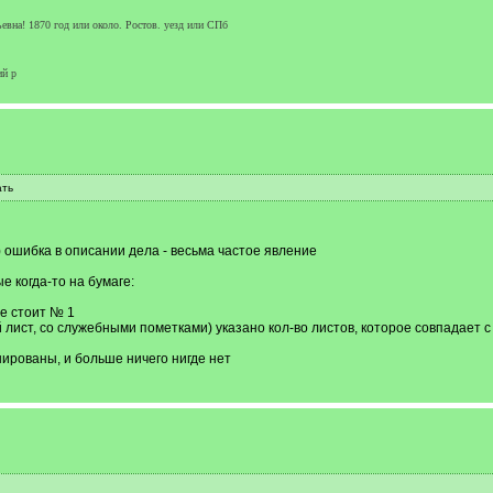
на! 1870 год или около. Ростов. уезд или СПб
ий р
ать
) ошибка в описании дела - весьма частое явление
е когда-то на бумаге:
е стоит № 1
й лист, со служебными пометками) указано кол-во листов, которое совпадает 
нированы, и больше ничего нигде нет