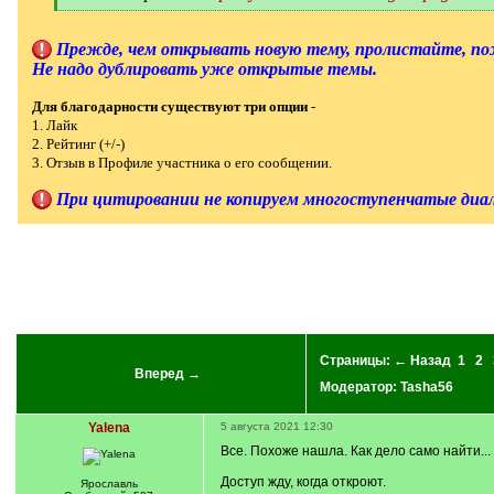
[
/
q
Прежде, чем открывать новую тему, пролистайте, пож
]
Не надо дублировать уже открытые темы.
Для благодарности существуют три опции
-
1. Лайк
2. Рейтинг (+/-)
3. Отзыв в Профиле участника о его сообщении.
При цитировании не копируем многоступенчатые диало
Страницы:
← Назад
1
2
Вперед →
Модератор:
Tasha56
Yalena
5 августа 2021 12:30
Все. Похоже нашла. Как дело само найти...
Доступ жду, когда откроют.
Ярославль