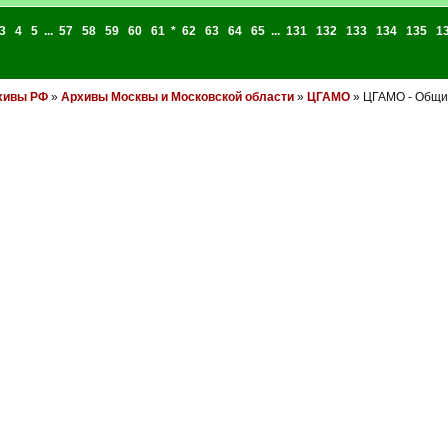
3
4
5
...
57
58
59
60
61
*
62
63
64
65
...
131
132
133
134
135
1
хивы РФ
»
Архивы Москвы и Московской области
»
ЦГАМО
» ЦГАМО - Общие