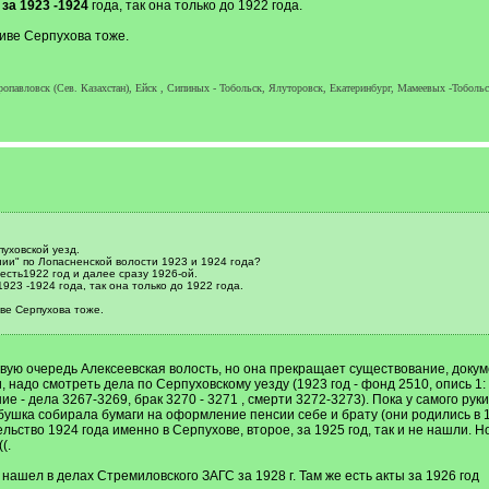
за 1923 -1924
года, так она только до 1922 года.
хиве Серпухова тоже.
опавловск (Сев. Казахстан), Ейск , Сипиных - Тобольск, Ялуторовск, Екатеринбург, Мамеевых -Тоболь
уховской уезд.
ии" по Лопасненской волости 1923 и 1924 года?
 есть1922 год и далее сразу 1926-ой.
923 -1924 года, так она только до 1922 года.
иве Серпухова тоже.
рвую очередь Алексеевская волость, но она прекращает существование, доку
, надо смотреть дела по Серпуховскому уезду (1923 год - фонд 2510, опись 1:
ие - дела 3267-3269, брак 3270 - 3271 , смерти 3272-3273). Пока у самого ру
бабушка собирала бумаги на оформление пенсии себе и брату (они родились в 1
ьство 1924 года именно в Серпухове, второе, за 1925 год, так и не нашли. Но
(.
о нашел в делах Стремиловского ЗАГС за 1928 г. Там же есть акты за 1926 год