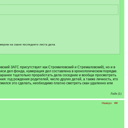
омером на скане последнего листа дела
вский ЗАГС присутствует как Стромиловский и Стремаловский), но и в
описи дел фонда, нумерация дел составлена в хронологическом порядке.
о заранее тщательно проработать дела соседние и вообще просмотреть
ия: год рождения родителей, число других детей, а также личность, кто
ужился это сделать, необходимо платно смотреть скан удаленно или
Лайк (1)
Наверх
##