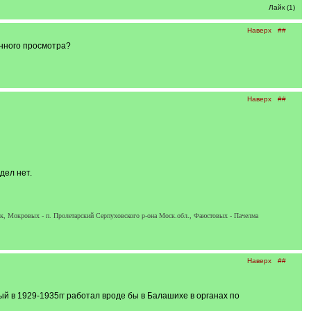
Лайк (1)
Наверх
##
енного просмотра?
Наверх
##
дел нет.
ск, Мокровых - п. Пролетарский Серпуховского р-она Моск.обл., Фаюстовых - Пачелма
Наверх
##
 в 1929-1935гг работал вроде бы в Балашихе в органах по