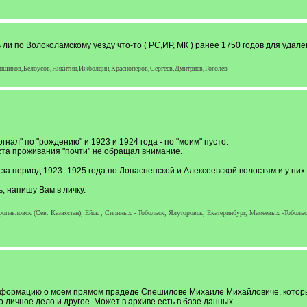
ли по Волоколамскому уезду что-то ( РС,ИР, МК ) ранее 1750 годов для удал
нщиков,Белоусов,Никитин,Ижболдин,Красноперов,Сергеев,Дмитриев,Гоголев
гнал" по "рождению" и 1923 и 1924 года - по "моим" пусто.
та проживания "почти" не обращал внимание.
за период 1923 -1925 года по Лопасненской и Алексеевской волостям и у них 
ь, напишу Вам в личку.
опавловск (Сев. Казахстан), Ейск , Сипиных - Тобольск, Ялуторовск, Екатеринбург, Мамеевых -Тоболь
информацию о моем прямом прадеде Спешилове Михаиле Михайловиче, который
 личное дело и другое. Может в архиве есть в базе данных.