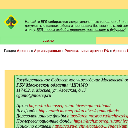
На сайте ВГД собираются люди, увлеченные генеалогией, исто
документы о павших в боях и пропавших без вести, в какой а
и чину.
ВГД - поиск людей в прошлом, настоящем и будущем!
VGD.RU
Раздел
Архивы
»
Архивы разные
»
Региональные архивы РФ
»
Архивы 
[
Государственное бюджетное учреждение Московской об
q
ГБУ Московской области "ЦГАМО"
]
117452, г. Москва, ул. Азовская, д.17
cgamo@mosreg.ru
Архив
https://arch.mosreg.ru/archives/cgamo/about/
Все фонды
https://arch.mosreg.ru/archives/cgamo/funds
Дореволюционные фонды
https://arch.mosreg.ru/archives
Послереволюционные фонды
https://arch.mosreg.ru/archi
Поиск по архивам
https://ya.ru/archive/catalog/...?pageNu