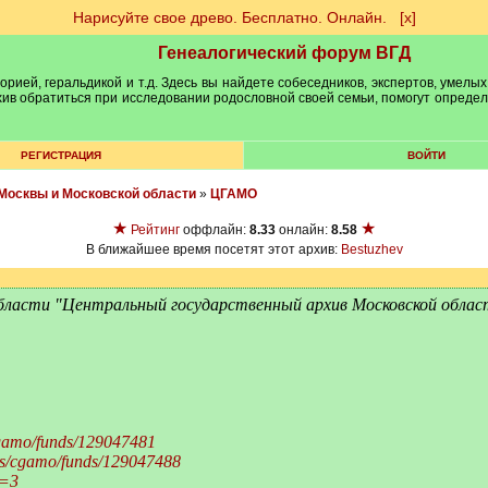
Нарисуйте свое древо. Бесплатно. Онлайн.
[х]
Генеалогический форум ВГД
рией, геральдикой и т.д. Здесь вы найдете собеседников, экспертов, умелых
рхив обратиться при исследовании родословной своей семьи, помогут опреде
РЕГИСТРАЦИЯ
ВОЙТИ
Москвы и Московской области
»
ЦГАМО
★
★
Рейтинг
оффлайн:
8.33
онлайн:
8.58
В ближайшее время посетят этот архив:
Bestuzhev
ласти "Центральный государственный архив Московской облас
/cgamo/funds/129047481
ves/cgamo/funds/129047488
m=3