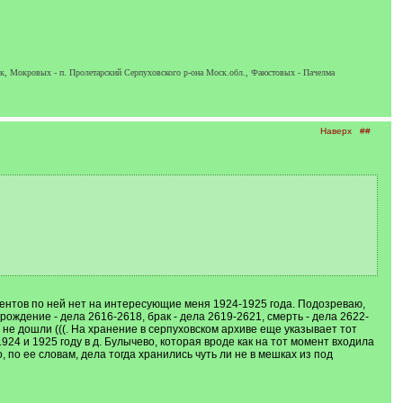
ск, Мокровых - п. Пролетарский Серпуховского р-она Моск.обл., Фаюстовых - Пачелма
Наверх
##
ментов по ней нет на интересующие меня 1924-1925 года. Подозреваю,
 рождение - дела 2616-2618, брак - дела 2619-2621, смерть - дела 2622-
ки не дошли (((. На хранение в серпуховском архиве еще указывает тот
924 и 1925 году в д. Булычево, которая вроде как на тот момент входила
, по ее словам, дела тогда хранились чуть ли не в мешках из под