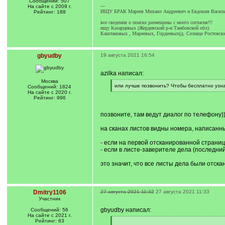
Сообщений: 507
---
На сайте с 2009 г.
ИЩУ БРАК Мареев Михаил Андреевич и Евдокия Васильев
Рейтинг: 188
все сведения о поиске размещены с моего согласия!!!
ищу Казарцевых (Жердевский р-н Тамбовской обл)
Каштановых , Мареевых, Гордеевых(д. Селище Ростовск
gbyudby
19 августа 2021 16:54
azilka написал:
Москва
[
или лучше позвонить? Чтобы бесплатно узн
Сообщений: 1824
q
[
На сайте с 2020 г.
]
/
Рейтинг: 996
q
]
позвоните, там ведут диалог по телефону)
на сканах листов видны номера, написанны
- если на первой отсканированной страниц
- если в листе-заверителе дела (последни
это значит, что все листы дела были отска
Dmitry1106
27 августа 2021 11:32
27 августа 2021 11:33
Участник
gbyudby написал:
Сообщений: 56
На сайте с 2021 г.
Рейтинг: 63
[