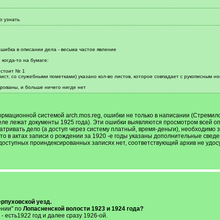
о узнать
ошибка в описании дела - весьма частое явление
когда-то на бумаге:
 стоит № 1
лист, со служебными пометками) указано кол-во листов, которое совпадает с рукописным н
ированы, и больше ничего нигде нет
рмационной системой arch.mos.reg, ошибки не только в написании (Стремило
м деле лежат документы 1925 года). Эти ошибки выявляются просмотром всей 
матривать дело (а доступ через систему платный, время-деньги), необходим
то в актах записи о рождении за 1920 -е годы указаны дополнительные сведен
 доступных проиндексированных записях нет, соответствующий архив не удос
рпуховской уезд.
ении" по
Лопасненской волости 1923 и 1924 года?
- есть1922 год и далее сразу 1926-ой.