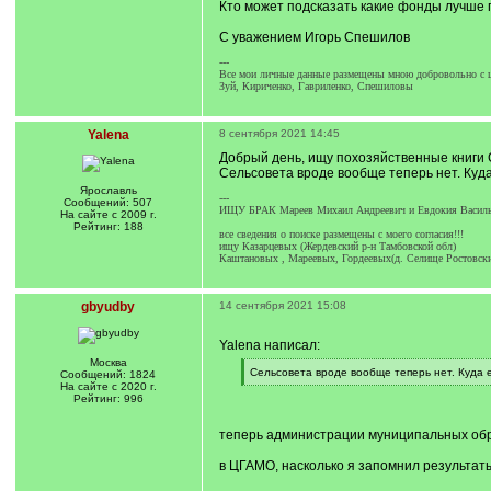
Кто может подсказать какие фонды лучше 
С уважением Игорь Спешилов
---
Все мои личные данные размещены мною добровольно с ц
Зуй, Кириченко, Гавриленко, Спешиловы
Yalena
8 сентября 2021 14:45
Добрый день, ищу похозяйственные книги Се
Сельсовета вроде вообще теперь нет. Куд
Ярославль
---
Сообщений: 507
ИЩУ БРАК Мареев Михаил Андреевич и Евдокия Васильев
На сайте с 2009 г.
Рейтинг: 188
все сведения о поиске размещены с моего согласия!!!
ищу Казарцевых (Жердевский р-н Тамбовской обл)
Каштановых , Мареевых, Гордеевых(д. Селище Ростовск
gbyudby
14 сентября 2021 15:08
Yalena написал:
Москва
[
Сельсовета вроде вообще теперь нет. Куда 
Сообщений: 1824
q
[
На сайте с 2020 г.
]
/
Рейтинг: 996
q
]
теперь администрации муниципальных об
в ЦГАМО, насколько я запомнил результаты 