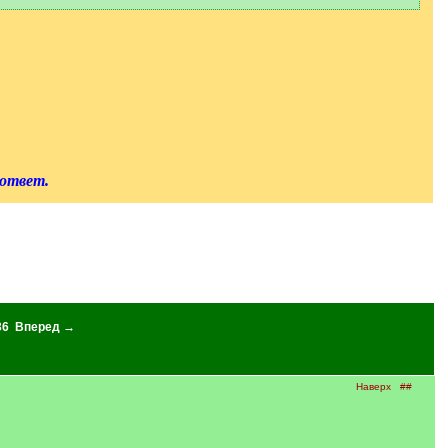
 ответ.
36
Вперед →
Наверх
##