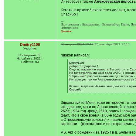
Интересует так же
Алексеевская волость 
Кстати, в архиве Чехова этих дел нет, в ар
Спасибо !
---
Ищу сведения о Белокуровых - Екатеринбург, Ишим, Петр
Пензенск.обл.
Дневник
Dmitry1106
30 августа 2021 10:15
22 сентября 2021 17:10
Участник
rubikon написал:
Сообщений: 56
На сайте с 2021 г.
Рейтинг: 63
[
Dmitry1106
q
Доброго Здоровья !
]
Судя по названию волости Вы смотрите Серп
Не встречались ли Вам дела ЗАГС "о рожден
"Странный" разрыв в наличие дел в описях -
Интересует так же Алексеевская волость за 1
Кстати, в архиве Чехова этих дел нет, в арх
Спасибо !
[
/
q
Здравствуйте! Меня тоже интересует в пе
]
что для нее, как и по Лопасненской волости
2623; 1924 год -фонд 2510, опись 1: рожден
факт, что в свое время (в 80-е годы) моя 
в Стремиловскую волость) и нашли свидетел
картошки... ((( возможно и не сохранились ((
P.S. Акт о рождении за 1925 г в д. Булычев