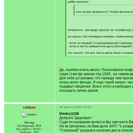
q
azilka написал:
]
[
q
или лучше позвонить? Чтобы бесплатн
]
[
/
q
]
позвоните, там ведут диалог по телефону)) 
на сканах листов видны номера, написанные 
- если на первой отсканированной странице
- если в листе-заверителе дела (последний 
это значит, что все листы дела были отскан
[
/
q
]
Да, ошибок очень много. Пользовался инфо
годах (там где указан год 1928 , на само
Для себя установил, что прежде чем прос
опись всего фонда. И еще такой нюанс: час
подавал сведения. Всего этого в свободно
посещать лично архив.
rubikon
28 августа 2021 22:24
Dmitry1106
Доброго Здоровья !
Судя по названию волости Вы смотрите
Се
Москва
Сообщений: 855
Не встречались ли Вам дела ЗАГС "о рожд
На сайте с 2016 г.
"Странный" разрыв в наличие дел в описях 
Рейтинг: 920