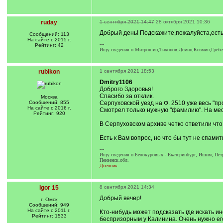
ruday
1 сентября 2021 14:47
28 октября 2021 10:36
Добрый день! Подскажите,пожалуйста,есть 
Сообщений: 113
На сайте с 2015 г.
---
Рейтинг: 42
Ищу сведения о Митрошин,Тихонов,Дёмин,Козмин,Гребе
rubikon
1 сентября 2021 18:53
Dmitry1106
Доброго Здоровья!
Спасибо за отклик.
Москва
Сообщений: 855
Серпуховской уезд на Ф. 2510 уже весь "про
На сайте с 2016 г.
Смотрел только нужную "фамилию". На мес
Рейтинг: 920
В Серпуховском архиве четко ответили что 
Есть к Вам вопрос, но что бы тут не спамит
---
Ищу сведения о Белокуровых - Екатеринбург, Ишим, Петр
Пензенск.обл.
Дневник
Igor 15
8 сентября 2021 14:34
Добрый вечер!
г. Омск
Сообщений: 949
На сайте с 2011 г.
Кто-нибудь может подсказать где искать 
Рейтинг: 1533
беспризорным у Калинина. Очень нужно его