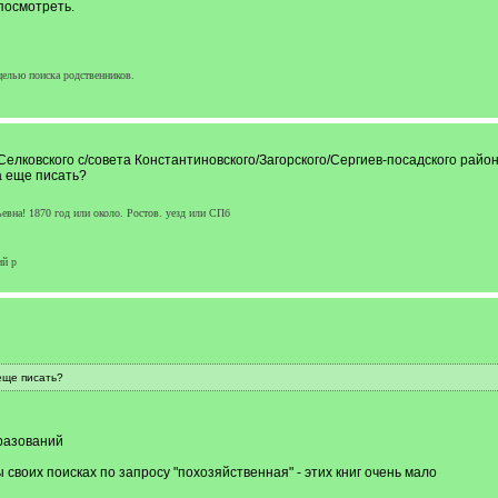
посмотреть.
елью поиска родственников.
лковского с/совета Константиновского/Загорского/Сергиев-посадского района.
а еще писать?
на! 1870 год или около. Ростов. уезд или СПб
ий р
еще писать?
разований
своих поисках по запросу "похозяйственная" - этих книг очень мало