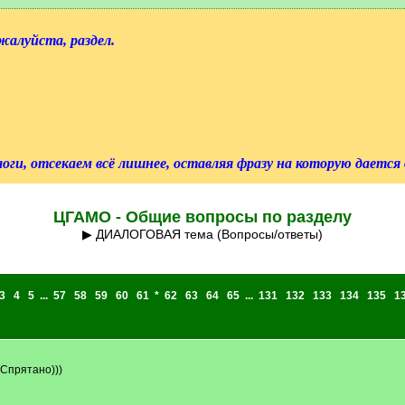
алуйста, раздел.
ги, отсекаем всё лишнее, оставляя фразу на которую дается
ЦГАМО - Общие вопросы по разделу
▶ ДИАЛОГОВАЯ тема (Вопросы/ответы)
3
4
5
...
57
58
59
60
61
*
62
63
64
65
...
131
132
133
134
135
1
 Спрятано)))