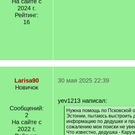
На сайте с
2024 г.
Рейтинг:
16
Larisa90
30 мая 2025 22:39
Новичок
yev1213 написал:
Сообщений:
[
Нужна помощь по Псковской о
2
q
Эстонии, пытаюсь выстроить 
]
На сайте с
информацию по дедушке и пра
сожалению мои поиски не уве
2022 г.
Что известно, дедушка - Кару