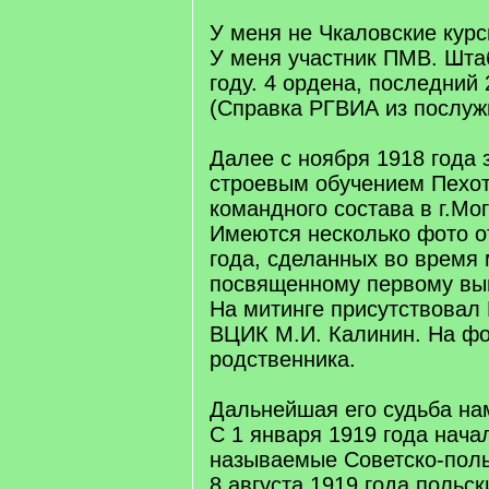
q
]
У меня не Чкаловские курс
У меня участник ПМВ. Шта
году. 4 ордена, последний 
(Справка РГВИА из послуж
Далее с ноября 1918 года
строевым обучением Пехот
командного состава в г.Мо
Имеются несколько фото о
года, сделанных во время 
посвященному первому вып
На митинге присутствовал
ВЦИК М.И. Калинин. На ф
родственника.
Дальнейшая его судьба на
С 1 января 1919 года нача
называемые Советско-поль
8 августа 1919 года польс