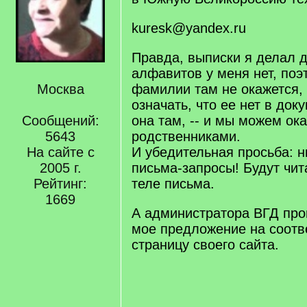
kuresk@yandex.ru
Правда, выписки я делал 
алфавитов у меня нет, по
Москва
фамилии там не окажется, 
означать, что ее нет в док
Сообщений:
она там, -- и мы можем ок
5643
родственниками.
На сайте с
И убедительная просьба: н
2005 г.
письма-запросы! Будут чита
Рейтинг:
теле письма.
1669
А администратора ВГД про
мое предложение на соот
страницу своего сайта.