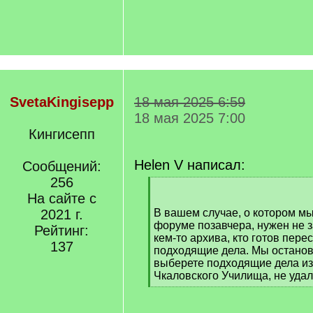
SvetaKingisepp
18 мая 2025 6:59
18 мая 2025 7:00
Кингисепп
Helen V написал:
Сообщений:
256
[
На сайте с
q
]
2021 г.
В вашем случае, о котором м
форуме позавчера, нужен не 
Рейтинг:
кем-то архива, кто готов пере
137
подходящие дела. Мы останови
выберете подходящие дела и
Чкаловского Училища, не уда
[
/