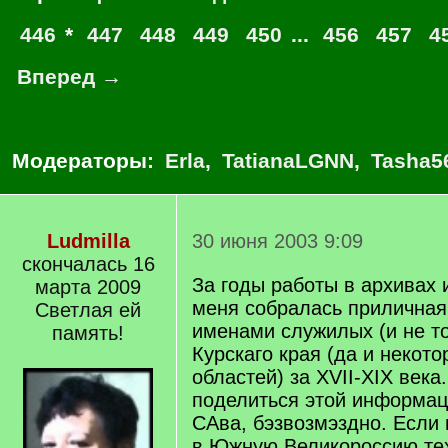
446
*
447
448
449
450
...
456
457
4
Вперед →
Модераторы:
Erla
,
TatianaLGNN
,
Tasha5
Ludmilla
30 июня 2003 9:09
скончалась 16
За годы работы в архивах 
марта 2009
меня собралась приличная
Светлая ей
именами служилых (и не т
память!
Курскаго края (да и некото
областей) за XVII-XIX века.
поделиться этой информац
САва, бэзвозмэздно. Если 
в Южную Великороссию тех