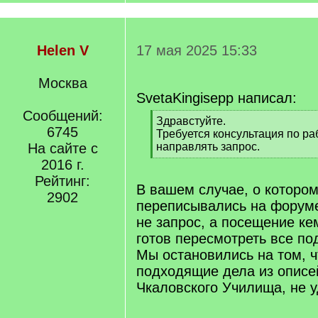
Helen V
17 мая 2025 15:33
Москва
SvetaKingisepp написал:
Сообщений:
[
Здравстуйте.
6745
q
Требуется консультация по ра
]
На сайте с
направлять запрос.
[
2016 г.
/
Рейтинг:
q
В вашем случае, о которо
2902
]
переписывались на форуме
не запрос, а посещение кем
готов пересмотреть все п
Мы остановились на том, 
подходящие дела из опис
Чкаловского Училища, не 