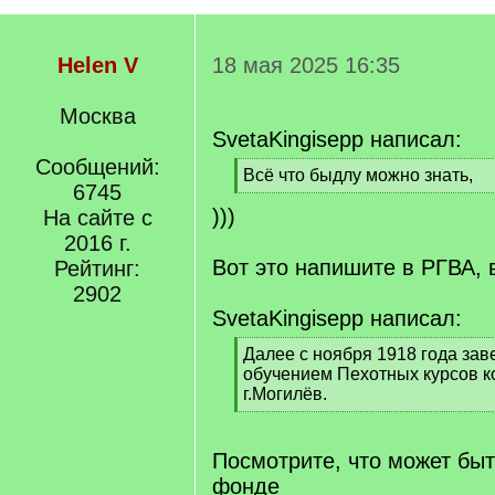
Helen V
18 мая 2025 16:35
Москва
SvetaKingisepp написал:
Сообщений:
[
Всё что быдлу можно знать,
6745
q
[
)))
]
На сайте с
/
q
2016 г.
]
Вот это напишите в РГВА,
Рейтинг:
2902
SvetaKingisepp написал:
[
Далее с ноября 1918 года за
q
обучением Пехотных курсов к
]
г.Могилёв.
[
/
q
Посмотрите, что может быт
]
фонде