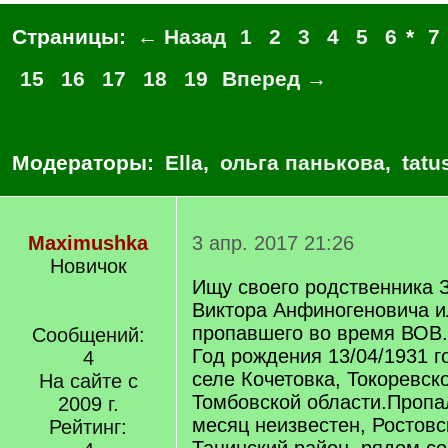
Страницы:
← Назад
1
2
3
4
5
6
*
7
15
16
17
18
19
Вперед →
Модераторы:
Ella
,
ольга панькова
,
tatu
Maximushka
3 апр. 2017 21:26
Новичок
Ищу своего родственника
Виктора Анфиногеновича и
пропавшего во время ВОВ.
Сообщений:
Год рождения 13/04/1931 г
4
селе Кочетовка, Токоревск
На сайте с
Томбовской области.Пропал
2009 г.
месяц неизвестен, Ростовс
Рейтинг: