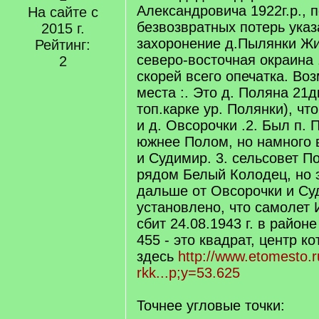
Александровича 1922г.р., п
На сайте с
безвозвратных потерь указ
2015 г.
захоронение д.Пылянки Жи
Рейтинг:
северо-восточная окраина 
2
скорей всего опечатка. Во
места :. Это д. Поляна 21д
топ.карке ур. Полянки), чт
и д. Овсорочки .2. Был п.
южнее Полом, но намного 
и Судимир. 3. сельсовет П
рядом Белый Колодец, но 
дальше от Овсорочки и Су
установлено, что самолет
сбит 24.08.1943 г. в районе
455 - это квадрат, центр к
здесь
http://www.etomesto.
rkk...p;y=53.625
Точнее угловые точки: