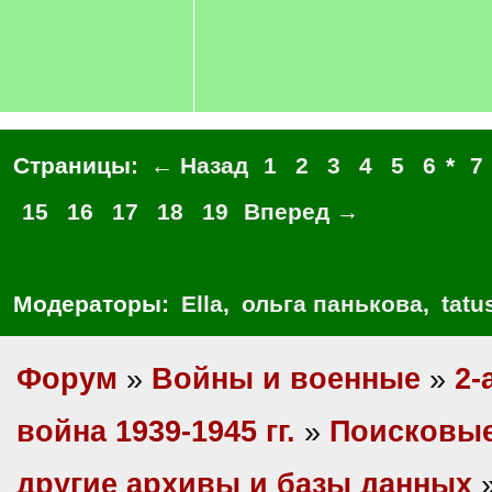
Страницы:
← Назад
1
2
3
4
5
6
*
7
15
16
17
18
19
Вперед →
Модераторы:
Ella
,
ольга панькова
,
tatu
Форум
»
Войны и военные
»
2-
война 1939-1945 гг.
»
Поисковые
другие архивы и базы данных
»