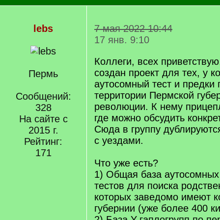
lebs
7 мая 2022 10:44
17 янв. 9:10
Коллеги, всех приветствую
создан проект для тех, у ко
Пермь
аутосомный тест и предки
территории Пермской губе
Сообщений:
революции. К нему прицепл
328
где можно обсудить конкр
На сайте с
Сюда в группу дублируют
2015 г.
с уездами.
Рейтинг:
171
Что уже есть?
1) Общая база аутосомных
тестов для поиска родстве
которых заведомо имеют к
губернии (уже более 400 ки
2) База Y-гаплогрупп по п