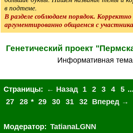
в подтеме.
В разделе соблюдаем порядок. Корректно
аргументированно общаемся с участник
Генетический проект "Пермск
Информативная тема
Страницы:
← Назад
1
2
3
4
5
..
27
28
*
29
30
31
32
Вперед →
Модератор:
TatianaLGNN