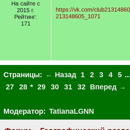
На сайте с
https://vk.com/club2131486
2015 г.
213148605_1071
Рейтинг:
171
Страницы:
← Назад
1
2
3
4
5
..
27
28
*
29
30
31
32
Вперед →
Модератор:
TatianaLGNN