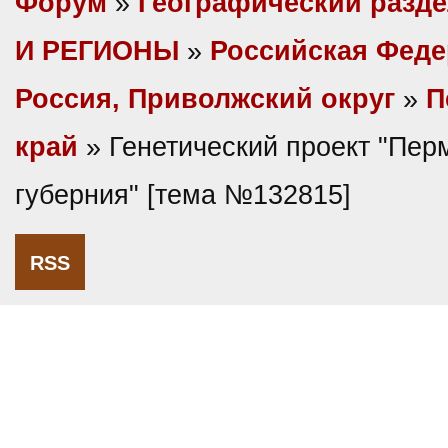
Форум
»
Географический разд
И РЕГИОНЫ
»
Российская Фед
Россия, Приволжский округ
»
П
край
» Генетический проект "Пер
губерния" [тема №132815]
RSS