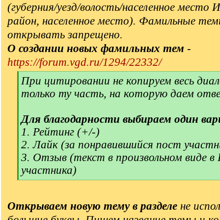
(губерния/уезд/волость/населенное место 
район, населенное место). Фамильные тем
открывать запрещено.
О создании новых фамильных тем
-
https://forum.vgd.ru/1294/22332/
[
При цитировании не копируем весь диал
q
только ту часть, на которую даем отв
]
Для благодарности выбираем один вар
1. Рейтинг (+/-)
2. Лайк (за понравившийся пост участн
3. Отзыв (текст в произвольном виде в
участника)
[
/
q
Открываем новую тему в разделе
не испол
]
большие буквы. Пишем название темы и ко