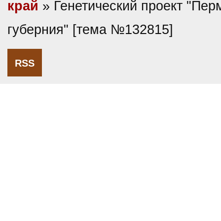
край
» Генетический проект "Пер
губерния" [тема №132815]
RSS