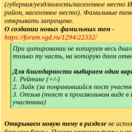
(губерния/уезд/волость/населенное место 
район, населенное место). Фамильные тем
открывать запрещено.
О создании новых фамильных тем
-
https://forum.vgd.ru/1294/22332/
[
При цитировании не копируем весь диал
q
только ту часть, на которую даем отв
]
Для благодарности выбираем один вар
1. Рейтинг (+/-)
2. Лайк (за понравившийся пост участн
3. Отзыв (текст в произвольном виде в
участника)
[
/
q
Открываем новую тему в разделе
не испол
]
большие буквы. Пишем название темы и ко