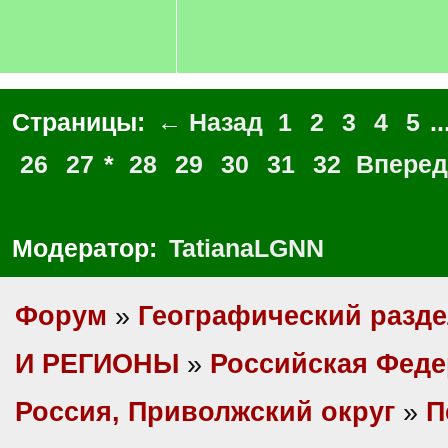
Страницы:
← Назад
1
2
3
4
5
..
26
27
*
28
29
30
31
32
Впере
Модератор:
TatianaLGNN
Форум
»
Географический разд
И РЕГИОНЫ
»
Российская Фед
Россия, Приволжский округ
»
П