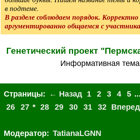
в подтеме.
В разделе соблюдаем порядок. Корректно
аргументированно общаемся с участник
Генетический проект "Пермск
Информативная тема
Страницы:
← Назад
1
2
3
4
5
..
26
27
*
28
29
30
31
32
Впере
Модератор:
TatianaLGNN