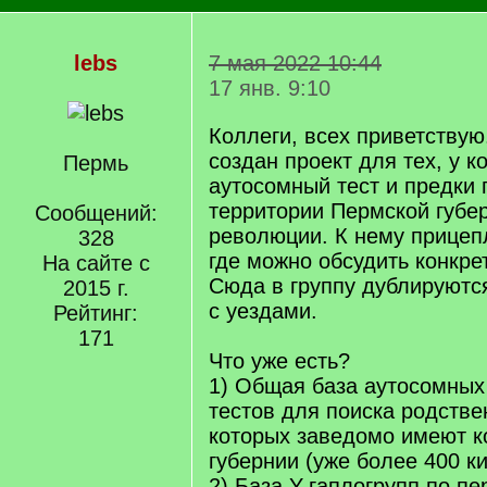
lebs
7 мая 2022 10:44
17 янв. 9:10
Коллеги, всех приветствую
создан проект для тех, у ко
Пермь
аутосомный тест и предки
территории Пермской губе
Сообщений:
революции. К нему прицепл
328
где можно обсудить конкр
На сайте с
Сюда в группу дублируют
2015 г.
с уездами.
Рейтинг:
171
Что уже есть?
1) Общая база аутосомных
тестов для поиска родстве
которых заведомо имеют к
губернии (уже более 400 ки
2) База Y-гаплогрупп по п