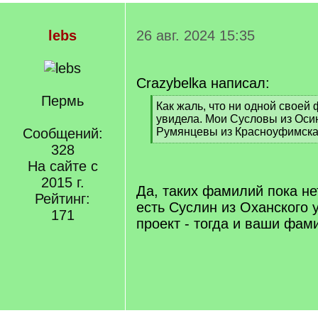
lebs
26 авг. 2024 15:35
Crazybelka написал:
Пермь
[
Как жаль, что ни одной своей 
q
увидела. Мои Сусловы из Осин
]
Сообщений:
Румянцевы из Красноуфимска
[
328
/
На сайте с
q
2015 г.
]
Да, таких фамилий пока не
Рейтинг:
есть Суслин из Оханского 
171
проект - тогда и ваши фа