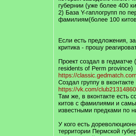
губернии (уже более 400 ки
2) База Y-гаплогрупп по п
фамилиям(более 100 китов
Если есть предложения, за
критика - прошу реагироват
Проект создал в гедматче 
residents of Perm province)
https://classic.gedmatch.co
Создал группу в вконтакте
https://vk.com/club2131486
Там же, в вконтакте есть с
китов с фамилиями и сам
известными предками по н
У кого есть дореволюцион
территории Пермской губер