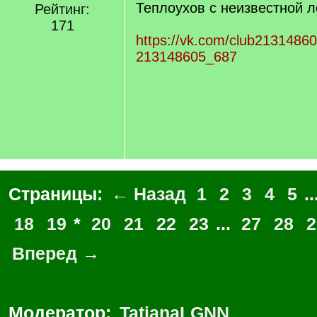
Теплоухов с неизвестной л
Рейтинг:
171
https://vk.com/club2131486
213148605_687
Страницы:
← Назад
1
2
3
4
5
..
18
19
*
20
21
22
23
...
27
28
2
Вперед →
Модератор:
TatianaLGNN