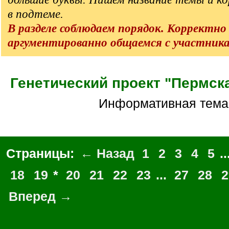
в подтеме.
В разделе соблюдаем порядок. Корректно
аргументированно общаемся с участник
Генетический проект "Пермск
Информативная тема
Страницы:
← Назад
1
2
3
4
5
..
18
19
*
20
21
22
23
...
27
28
2
Вперед →