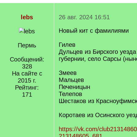
lebs
26 авг. 2024 16:51
Новый кит с фамилиями
Гилев
Пермь
Дульцев из Бирского уезд
губернии, село Сарсы (нын
Сообщений:
328
Змеев
На сайте с
Мальцев
2015 г.
Печеницын
Рейтинг:
Телепов
171
Шестаков из Красноуфимск
Коротаев из Осинского уез
https://vk.com/club2131486
213148605_681