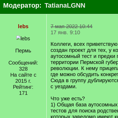
Модератор:
TatianaLGNN
lebs
7 мая 2022 10:44
17 янв. 9:10
Коллеги, всех приветствую
создан проект для тех, у ко
Пермь
аутосомный тест и предки
территории Пермской губе
Сообщений:
революции. К нему прицепл
328
где можно обсудить конкр
На сайте с
Сюда в группу дублируют
2015 г.
с уездами.
Рейтинг:
171
Что уже есть?
1) Общая база аутосомных
тестов для поиска родстве
которых заведомо имеют к