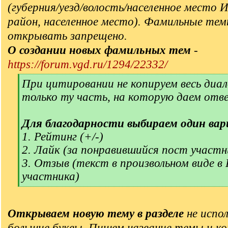
(губерния/уезд/волость/населенное место 
район, населенное место). Фамильные тем
открывать запрещено.
О создании новых фамильных тем
-
https://forum.vgd.ru/1294/22332/
[
При цитировании не копируем весь диал
q
только ту часть, на которую даем отв
]
Для благодарности выбираем один вар
1. Рейтинг (+/-)
2. Лайк (за понравившийся пост участн
3. Отзыв (текст в произвольном виде в
участника)
[
/
q
Открываем новую тему в разделе
не испол
]
большие буквы. Пишем название темы и ко