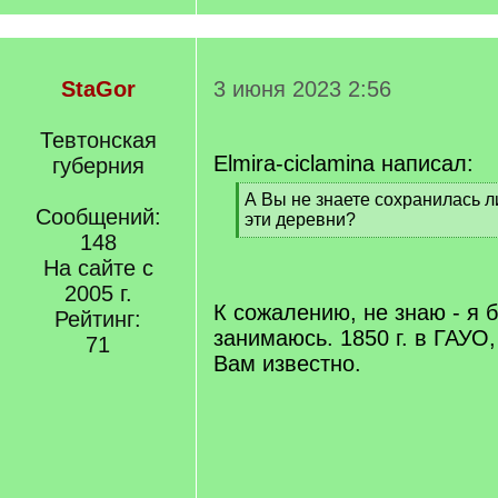
StaGor
3 июня 2023 2:56
Тевтонская
Elmira-ciclamina написал:
губерния
[
А Вы не знаете сохранилась л
Сообщений:
q
эти деревни?
]
148
[
/
На сайте с
q
2005 г.
]
К сожалению, не знаю - я
Рейтинг:
занимаюсь. 1850 г. в ГАУО,
71
Вам известно.