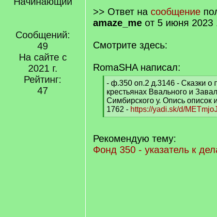
Начинающий
>> Ответ на
сообщение
пол
amaze_me
от 5 июня 2023 
Сообщений:
Смотрите здесь:
49
На сайте с
RomaSHA написал:
2021 г.
Рейтинг:
[
- ф.350 оп.2 д.3146 - Сказки 
47
q
крестьянах Ввального и Завал
]
Симбирского у. Опись описок и 
1762 -
https://yadi.sk/d/METmj
[
/
q
Рекомендую тему:
]
Фонд 350 - указатель к де