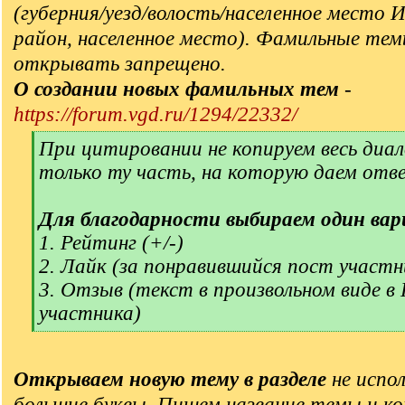
(губерния/уезд/волость/населенное место 
район, населенное место). Фамильные тем
открывать запрещено.
О создании новых фамильных тем
-
https://forum.vgd.ru/1294/22332/
[
При цитировании не копируем весь диал
q
только ту часть, на которую даем отв
]
Для благодарности выбираем один вар
1. Рейтинг (+/-)
2. Лайк (за понравившийся пост участн
3. Отзыв (текст в произвольном виде в
участника)
[
/
q
Открываем новую тему в разделе
не испол
]
большие буквы. Пишем название темы и ко