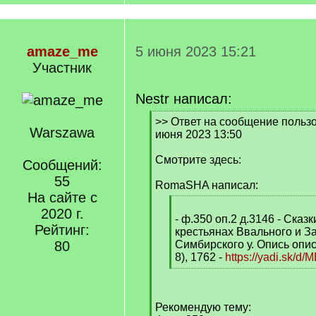
amaze_me
5 июня 2023 15:21
Участник
Nestr написал:
[
>> Ответ на сообщение польз
Warszawa
q
июня 2023 13:50
]
Смотрите здесь:
Сообщений:
55
RomaSHA написал:
На сайте с
[
2020 г.
q
- ф.350 оп.2 д.3146 - Сказ
Рейтинг:
]
крестьянах Ввального и З
80
Симбирского у. Опись описо
8), 1762 -
https://yadi.sk/
[
/
q
Рекомендую тему:
]