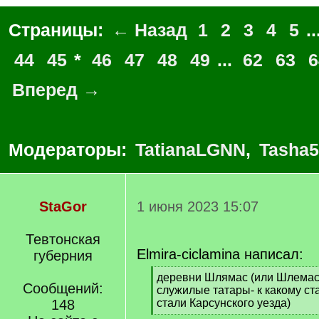
Страницы:
← Назад
1
2
3
4
5
..
44
45
*
46
47
48
49
...
62
63
6
Вперед →
Модераторы:
TatianaLGNN
,
Tasha5
StaGor
1 июня 2023 15:07
Тевтонская
Elmira-ciclamina написал:
губерния
[
деревни Шлямас (или Шлемас)
Сообщений:
q
служилые татары- к какому ст
]
148
стали Карсунского уезда)
[