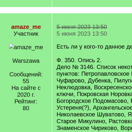
amaze_me
5 июня 2023 13:50
Участник
5 июня 2023 13:50
Есть ли у кого-то данное д
Ф. 350. Опись 2.
Warszawa
Дело № 3146. Список неко
пунктов: Петропавловское
Сообщений:
Чуфарово, Дубенка, Пилуги
55
Неклюдовка, Воскресенск
На сайте с
ключи, Покровская Норовка
2020 г.
Богородское Подомасово, 
Рейтинг:
Устереня(?), Архангельско
80
Николаевское Шуватово, Я
Старое Микулино, Растовка
Знаменское Чириково, Вор