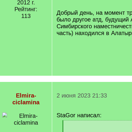
[
2012 г.
/
Рейтинг:
q
Добрый день, на момент т
113
]
было другое атд, будущий 
Симбирского наместничест
часть) находился в Алатыр
Elmira-
2 июня 2023 21:33
ciclamina
StaGor написал:
[
q