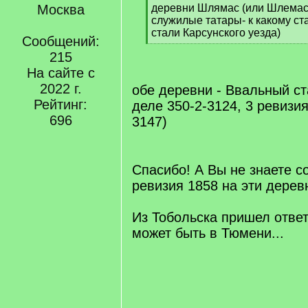
]
Москва
деревни Шлямас (или Шлемас)
служилые татары- к какому ст
стали Карсунского уезда)
Сообщений:
[
215
/
q
На сайте с
]
2022 г.
обе деревни - Ввальный ст
Рейтинг:
деле 350-2-3124, 3 ревизия
696
3147)
[/q]
Спасибо! А Вы не знаете с
ревизия 1858 на эти дерев
Из Тобольска пришел ответ,
может быть в Тюмени...