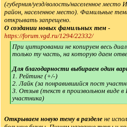
(губерния/уезд/волость/населенное место 
район, населенное место). Фамильные тем
открывать запрещено.
О создании новых фамильных тем
-
https://forum.vgd.ru/1294/22332/
[
При цитировании не копируем весь диал
q
только ту часть, на которую даем отв
]
Для благодарности выбираем один вар
1. Рейтинг (+/-)
2. Лайк (за понравившийся пост участн
3. Отзыв (текст в произвольном виде в
участника)
[
/
q
Открываем новую тему в разделе
не испол
]
большие буквы. Пишем название темы и ко