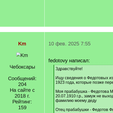
Km
10 фев. 2025 7:55
fedotovy написал:
Чебоксары
[
Здравствуйте!
q
]
Сообщений:
Ищу сведения о Федотовых из
1923 года, которые позже пер
204
На сайте с
Моя прабабушка - Федотова 
2018 г.
20.07.1910 г.р., замуж не вых
фамилию моему деду
Рейтинг:
159
Отец прабабушки - Федотов Ф