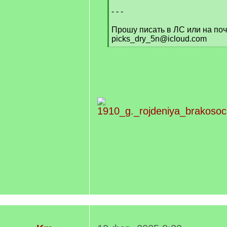
- - -
Прошу писать в ЛС или на поч
picks_dry_5n@icloud.com
[
/
q
]