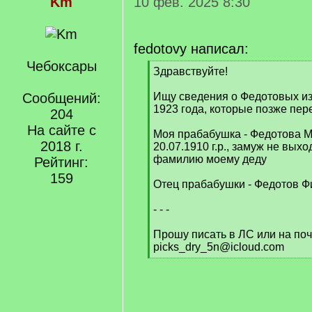
Km
10 фев. 2025 8:30
fedotovy написал:
Чебоксары
[
Здравствуйте!
q
]
Сообщений:
Ищу сведения о Федотовых из
1923 года, которые позже пер
204
На сайте с
Моя прабабушка - Федотова 
2018 г.
20.07.1910 г.р., замуж не вых
фамилию моему деду
Рейтинг:
159
Отец прабабушки - Федотов Ф
- - -
Прошу писать в ЛС или на поч
picks_dry_5n@icloud.com
[
/
q
]