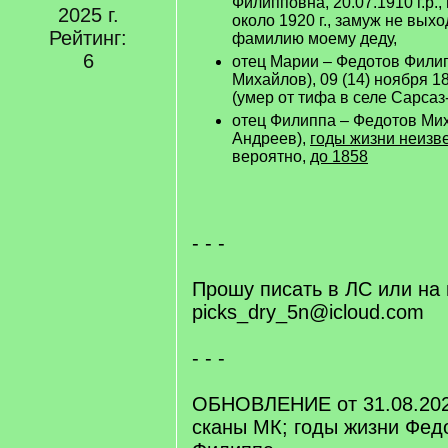
Филипповна, 20.07.1910 г.р.
2025 г.
около 1920 г., замуж не вых
Рейтинг:
фамилию моему деду,
6
отец Марии – Федотов Фили
Михайлов), 09 (14) ноября 18
(умер от тифа в селе Сарсаз
отец Филиппа – Федотов Ми
Андреев),
годы жизни неизв
вероятно,
до 1858
- - -
Прошу писать в ЛС или на 
picks_dry_5n@icloud.com
- - -
ОБНОВЛЕНИЕ от 31.08.202
сканы МК; годы жизни Федо