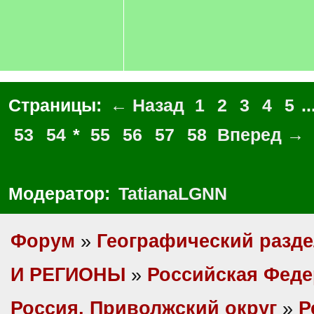
Страницы:
← Назад
1
2
3
4
5
..
53
54
*
55
56
57
58
Вперед →
Модератор:
TatianaLGNN
Форум
»
Географический разд
И РЕГИОНЫ
»
Российская Фед
Россия, Приволжский округ
»
Р