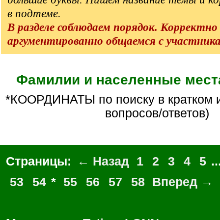
в подтеме.
В разделе соблюдаем порядок. Корректно
аргументированно общаемся с участник
Фамилии и населенные места
*КООРДИНАТЫ по поиску в кратком изложении (БЕЗ
вопросов/ответов)
Страницы:
← Назад
1
2
3
4
5
..
53
54
*
55
56
57
58
Вперед →