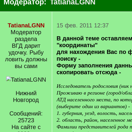
Модератор:
TatianaLGNN
TatianaLGNN
15 фев. 2011 12:37
Модератор
В данной теме оставляем
раздела
"координаты"
ВГД дарит
для нахождения Вас по 
удочку. Рыбу
поиску -
ловить должны
Форму заполнения данн
вы сами
скопировать отсюда -
Исследователь родословия (ник 
Нижний
Проживаю в регионе (город/обла
Новгород
АТД населенного места, по кото
(выберите один из вариантов) -
Сообщений:
1. губерния, уезд, волость, насе
25723
2. область, район, населенное м
На сайте с
Фамилии представителей рода по