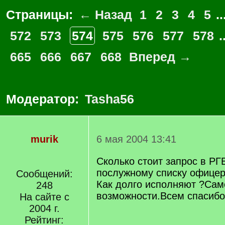
Страницы:
← Назад
1
2
3
4
5
..
572
573
574
575
576
577
578
.
665
666
667
668
Вперед →
Модератор:
Tasha56
murik
6 мая 2004 13:41
Сколько стоит запрос в РГ
послужному списку офицер
Сообщений:
Как долго исполняют ?Сам
248
возможности.Всем спасибо
На сайте с
2004 г.
Рейтинг: