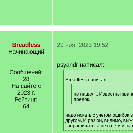
Breadless
29 ноя. 2023 19:52
Начинающий
psyandr написал:
Сообщений:
[
28
q
Breadless написал:
]
На сайте с
[
2023 г.
q
не нашел... Известны звани
Рейтинг:
]
предок.
[
64
/
надо искать с учетом ошибок 
q
другом. И раз он, видимо, выж
]
запрашивать, а не в сети искат
[