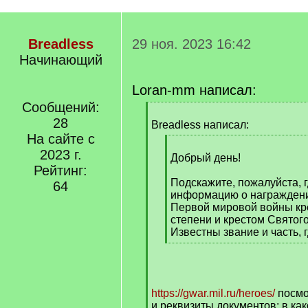
Breadless
29 ноя. 2023 16:42
Начинающий
Loran-mm написал:
Сообщений:
[
28
q
Breadless написал:
]
На сайте с
[
2023 г.
q
Добрый день!
Рейтинг:
]
Подскажите, пожалуйста, г
64
информацию о награждени
Первой мировой войны кр
степени и крестом Святог
Известны звание и часть, 
[
/
q
]
https://gwar.mil.ru/heroes/
посмот
и реквизиты документов: в как