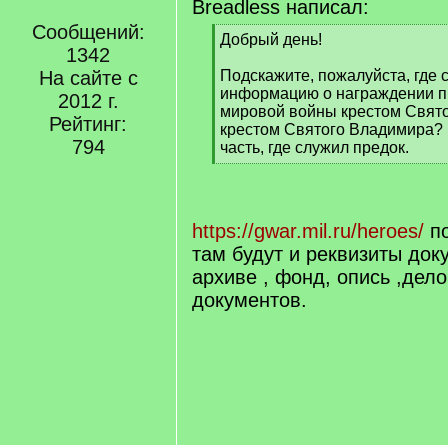
Breadless написал:
Сообщений:
[
Добрый день!
1342
q
]
На сайте с
Подскажите, пожалуйста, где с
информацию о награждении п
2012 г.
мировой войны крестом Свято
Рейтинг:
крестом Святого Владимира? 
794
часть, где служил предок.
[
/
q
]
https://gwar.mil.ru/heroes/
по
там будут и реквизиты док
архиве , фонд, опись ,дело
документов.