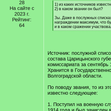
28
[
1) из каких источников извест
На сайте с
q
2) в каком звании он был?
]
2023 г.
Зы. Даже в послужных списка
Рейтинг:
награждении максимум, что бу
64
и в каком сражении участвова
[
/
q
]
Источник: послужной спис
состава Царицынского губе
комиссариата за сентябрь 
Хранится в Государственн
Волгоградской области.
По поводу звания, то из эт
известно следующее:
1. Поступил на военную сл
1914 года и был зачислен 