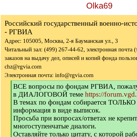
Olka69
Российский государственный военно-ист
- РГВИА
Адрес: 105005, Москва, 2-я Бауманская ул., 3
Читальный зал: (499) 267-44-62, электронная почта 
заказов на выдачу дел, описей и копий фонда пользов
chz@rgvia.com
Электронная почта: info@rgvia.com
[
ВСЕ вопросы по фондам РГВИА, пожалуй
q
в ДИАЛОГОВОЙ теме
https://forum.vgd
]
В темах по фондам собирается ТОЛЬКО
информация в виде выписок.
Просьба при вопросах/ответах не крепи
многоступенчатые диалоги.
Оставляйте только цитату, с которой раб