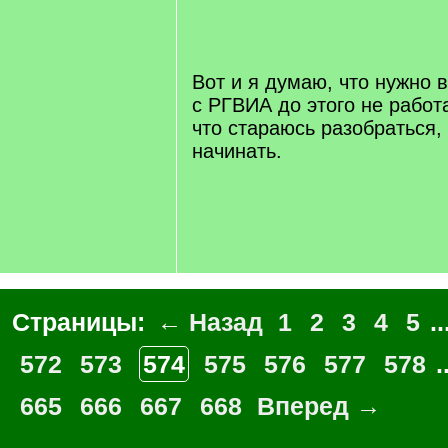
/
q
]
Вот и я думаю, что нужно в
с РГВИА до этого не работ
что стараюсь разобраться,
начинать.
Страницы:
← Назад
1
2
3
4
5
..
572
573
574
575
576
577
578
.
665
666
667
668
Вперед →