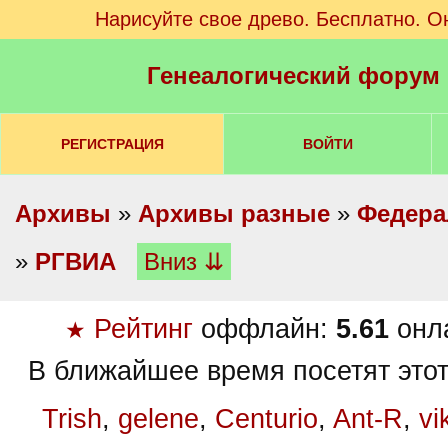
Нарисуйте свое древо. Бесплатно. О
Генеалогический форум
РЕГИСТРАЦИЯ
ВОЙТИ
Архивы
»
Архивы разные
»
Федера
»
РГВИА
Вниз ⇊
Рейтинг
оффлайн:
5.61
онл
★
В ближайшее время посетят этот
Trish
,
gelene
,
Centurio
,
Ant-R
,
vi