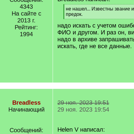
4343
[
не нашел... Известны звание и
На сайте с
q
предок.
]
2013 г.
[
надо искать с учетом ошиб
/
Рейтинг:
q
ФИО и другом. И раз он, в
1994
]
надо в архиве запрашивать,
искать, где не все данные.
Breadless
29 ноя. 2023 19:51
Начинающий
29 ноя. 2023 19:54
Helen V написал:
Сообщений: