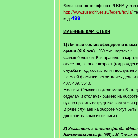
большинство телефонов РГВИА указан
http://www.rusarchives.ru/federal/rgvia/
те
499
код
ИМЕННЫЕ КАРТОТЕКИ
1) Личный состав офицеров и класс
армии (XIX век)
- 260 тыс. карточек.
Самый большой. Как правило, в карточ
отчества, а также возраст (год рожден
службы и год составления послужного 
По моей фамилии встретились дела из ф
407, 489, 3543.
Нюансы. Ссылка на дело может быть да
отделам и столам) - обычно на обороте
нужно просить сотрудника картотеки 
В ряде случаев на обороте могут быть
дополнительные источники (
2) Указатель к описям фонда «Инс
департамента» (Ф.395)
- 46,5 тыс.к