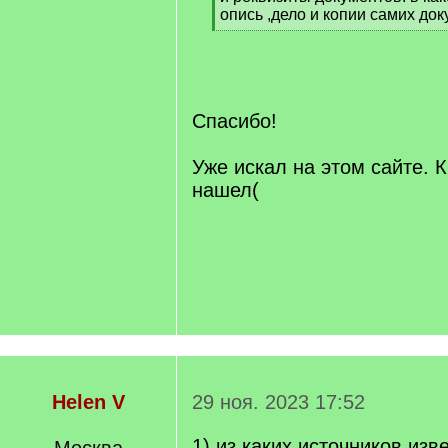
опись ,дело и копии самих док
[
/
q
]
Спасибо!
Уже искал на этом сайте. 
нашел(
Helen V
29 ноя. 2023 17:52
1) из каких источников изве