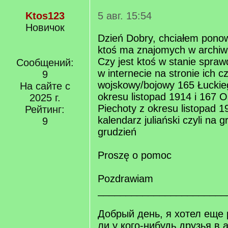
Ktos123
5 авг. 15:54
Новичок
Dzień Dobry, chciałem pono
ktoś ma znajomych w archiw
Czy jest ktoś w stanie spraw
Сообщений:
w internecie na stronie ich cz
9
wojskowy/bojowy 165 Łuckie
На сайте с
okresu listopad 1914 i 167 O
2025 г.
Piechoty z okresu listopad 1
Рейтинг:
kalendarz juliański czyli na 
9
grudzień
Proszę o pomoc
Pozdrawiam
_______________________
Добрый день, я хотел еще 
ли у кого-нибудь друзья в 