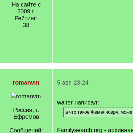
На сайте с
2009 г.
Рейтинг:
38
romanvm
5 авг. 23:24
walter написал:
Россия, г.
[
а что такое Фемелисерч, може
Ефремов
q
[
]
/
q
Familysearch.org - архивна
Сообщений: