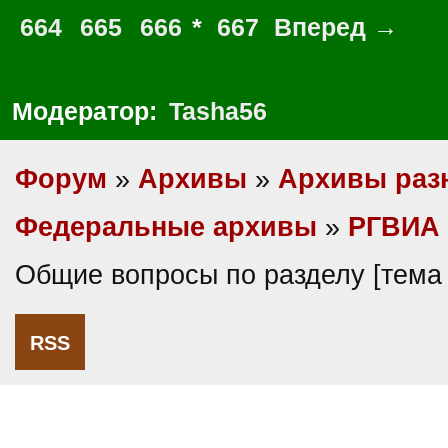
664
665
666
*
667
Вперед →
Модератор:
Tasha56
Форум
»
Архивы
»
Архивы раз
Федеральные архивы
»
РГВИА
Общие вопросы по разделу [тема
RSS