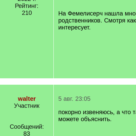
q
Рейтинг:
]
210
На Фемелисерч нашла мног
родственников. Смотря ка
интересует.
walter
5 авг. 23:05
Участник
покорно извеняюсь, а что 
можете объяснить.
Сообщений:
83