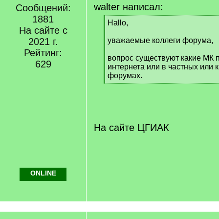
walter написал:
Сообщений:
1881
[
Hallo,
На сайте с
q
]
2021 г.
уважаемые коллеги форума,
Рейтинг:
вопрос существуют какие МК п
629
интернета или в частных или к
форумах.
[
/
q
]
На сайте ЦГИАК
ONLINE