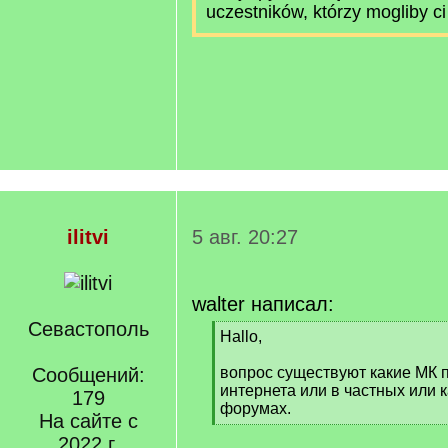
uczestników, którzy mogliby c
ilitvi
5 авг. 20:27
walter написал:
Севастополь
[
Hallo,
q
]
Сообщений:
вопрос существуют какие МК п
интернета или в частных или к
179
форумах.
На сайте с
[
2022 г.
/