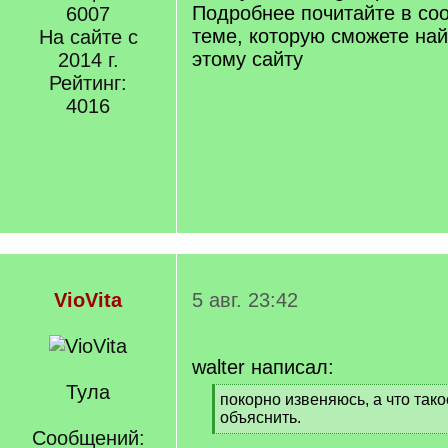
]
Подробнее почитайте в со
6007
теме, которую сможете най
На сайте с
этому сайту
2014 г.
Рейтинг:
4016
VioVita
5 авг. 23:42
walter написал:
Тула
[
покорно извеняюсь, а что так
q
объяснить.
]
Сообщений:
[