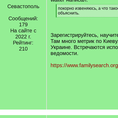
Севастополь
[
покорно извеняюсь, а что так
q
объяснить.
]
Сообщений:
[
/
179
q
На сайте с
]
Зарегистрируйтесь, научит
2022 г.
Там много метрик по Киеву
Рейтинг:
Украине. Встречаются исп
210
ведомости.
https://www.familysearch.org