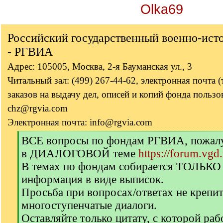
Olka69
Российский государственный военно-ист
- РГВИА
Адрес: 105005, Москва, 2-я Бауманская ул., 3
Читальный зал: (499) 267-44-62, электронная почта 
заказов на выдачу дел, описей и копий фонда пользов
chz@rgvia.com
Электронная почта: info@rgvia.com
[
ВСЕ вопросы по фондам РГВИА, пожалуй
q
в ДИАЛОГОВОЙ теме
https://forum.vgd
]
В темах по фондам собирается ТОЛЬКО
информация в виде выписок.
Просьба при вопросах/ответах не крепи
многоступенчатые диалоги.
Оставляйте только цитату, с которой раб