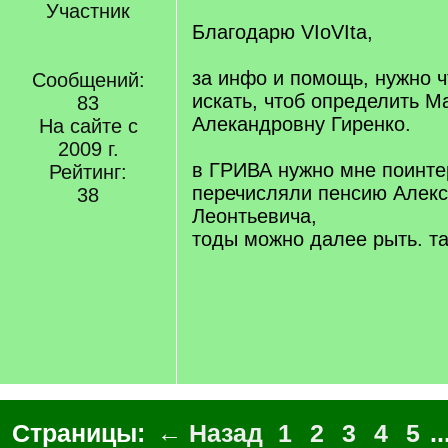
Участник
Благодарю VIoVIta,
за инфо и помощь, нужно ч
Сообщений:
искать, чтоб определить 
83
Алекандровну Гиренко.
На сайте с
2009 г.
в ГРИВА нужно мне поинте
Рейтинг:
перечисляли пенсию Алек
38
Леонтьевича,
тоды можно далее рыть. та
Страницы:
← Назад
1
2
3
4
5
..