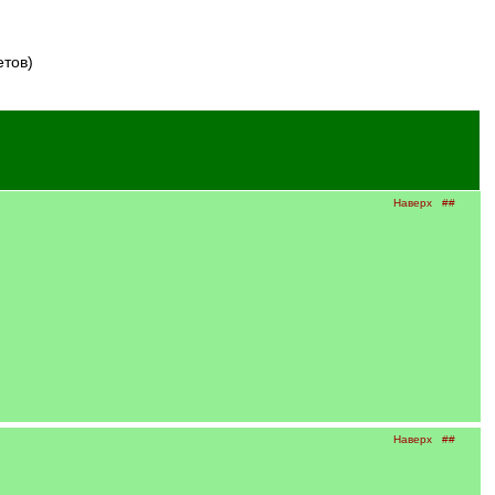
етов)
Наверх
##
Наверх
##