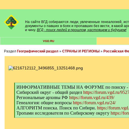
На сайте ВГД собираются люди, увлеченные генеалогией, исто
документы о павших в боях и пропавших без вести, в какой а
и чину.
ВГД - поиск людей в прошлом, настоящем и будущем!
VGD.RU
Раздел
Географический раздел
»
СТРАНЫ И РЕГИОНЫ
»
Российская Ф
[
ИНФОРМАТИВНЫЕ ТЕМЫ НА ФОРУМЕ по поиску -
q
Сибирский округ - общий раздел
https://forum.vgd.ru/9527
]
Региональные архивы РФ
https://forum.vgd.ru/439/
Генеалогия: общие вопросы
https://forum.vgd.ru/24/
АЛГОРИТМ поиска. Поиск по Сибири.
https://forum.vgd
Тропами исследователя по Сибирскому округу
https://fo
[
/
q
]