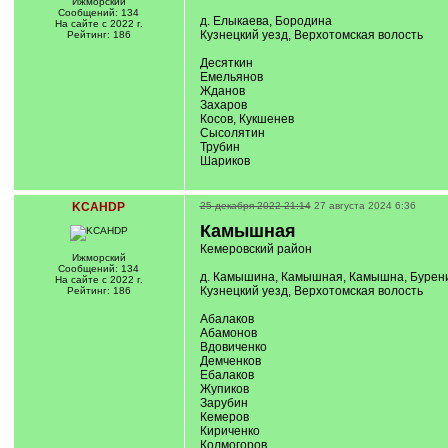
Ижморский
Сообщений: 134
д. Елыкаева, Бородина
На сайте с 2022 г.
Кузнецкий уезд, Верхотомская волость
Рейтинг: 186
Десяткин
Емельянов
Жданов
Захаров
Косов, Кукшенев
Сысолятин
Трубин
Шариков
KCAHDP
25 декабря 2022 21:14
27 августа 2024 6:36
Камышная
Кемеровский район
Ижморский
Сообщений: 134
д. Камышина, Камышная, Камышна, Бурен
На сайте с 2022 г.
Кузнецкий уезд, Верхотомская волость
Рейтинг: 186
Абалаков
Абамонов
Вдовиченко
Демченков
Ебалаков
Жупиков
Зарубин
Кемеров
Кириченко
Колмогоров