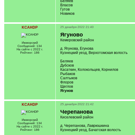
Беляев
Власов
Гутов
Новиков
KCAHDP
25 декабря 2022 21:40
Ягуново
Кемеровский район
Ижморский
Сообщений: 134
д. Ягунова, Егунова
На сайте с 2022 г.
Кузнецкий уезд, Верхотомская волость
Рейтинг: 186
Беляев
Дубсков
Касаткин, Колокольцев, Корнилов
Рыбаков
Салтыков
Флоров
Щеглов
Ягунов
KCAHDP
25 декабря 2022 21:42
Черепанова
Киселевский район
Ижморский
Сообщений: 134
д. Черепанова, Лаврюшкина
На сайте с 2022 г.
Кузнецкий уезд, Бачатская волость
Рейтинг: 186