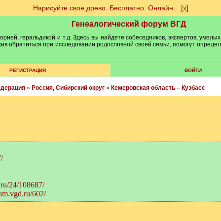
Нарисуйте свое древо. Бесплатно. Онлайн.
[х]
Генеалогический форум ВГД
рией, геральдикой и т.д. Здесь вы найдете собеседников, экспертов, умелых
рхив обратиться при исследовании родословной своей семьи, помогут опреде
РЕГИСТРАЦИЯ
ВОЙТИ
едерация
»
Россия, Сибирский округ
»
Кемеровская область – Кузбасс
/
.ru/24/108687/
rum.vgd.ru/602/