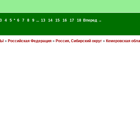
3
4
5
*
6
7
8
9
...
13
14
15
16
17
18
Вперед →
НЫ
»
Российская Федерация
»
Россия, Сибирский округ
»
Кемеровская обла