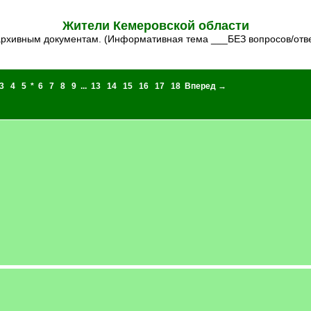
Жители Кемеровской области
 архивным документам. (Информативная тема ___БЕЗ вопросов/отв
3
4
5
*
6
7
8
9
...
13
14
15
16
17
18
Вперед →