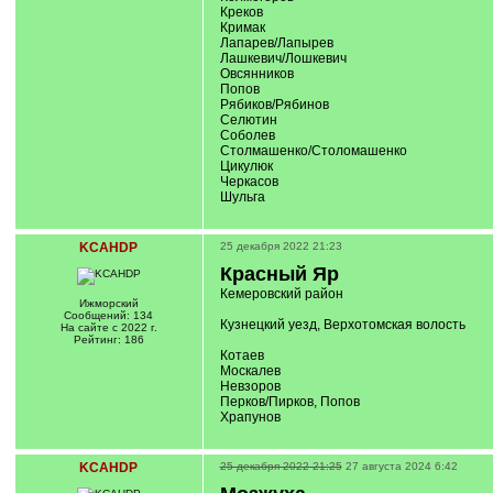
Креков
Кримак
Лапарев/Лапырев
Лашкевич/Лошкевич
Овсянников
Попов
Рябиков/Рябинов
Селютин
Соболев
Столмашенко/Столомашенко
Цикулюк
Черкасов
Шульга
KCAHDP
25 декабря 2022 21:23
Красный Яр
Кемеровский район
Ижморский
Сообщений: 134
Кузнецкий уезд, Верхотомская волость
На сайте с 2022 г.
Рейтинг: 186
Котаев
Москалев
Невзоров
Перков/Пирков, Попов
Храпунов
KCAHDP
25 декабря 2022 21:25
27 августа 2024 6:42