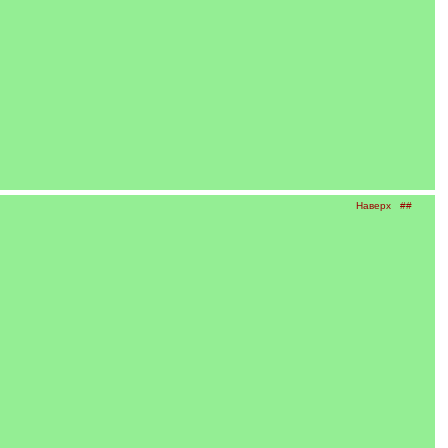
Наверх
##