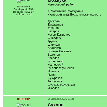
Мозжуха
Кемеровский район
Ижморский
Сообщений: 134
д. Мозжихина, Мозжухина
На сайте с 2022 г.
Кузнецкий уезд, Верхотомская волость
Рейтинг: 186
Десяткин
Емельянов
Жданов
Захаров
Косов, Кукшенев
Сысолятин
Трубин
Шариков
Абалаков
Богатев/Богашев
Важенев
Киселев
Козверенко
Козловский
Куктенев/Кукшенев
Новиков
Пугин
Сузуроков
Торгунаков
Шурчаков/Шурчиков
Яковлев
KCAHDP
25 декабря 2022 21:25
Сухово