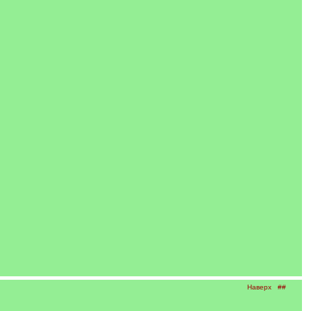
Наверх
##