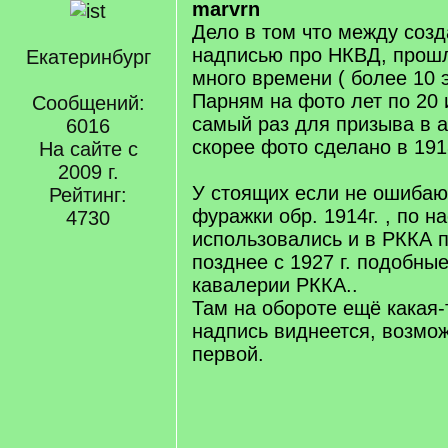
marvrn
Дело в том что между соз
надписью про НКВД, прошл
Екатеринбург
много времени ( более 10 э
Парням на фото лет по 20 и
Сообщений:
самый раз для призыва в а
6016
скорее фото сделано в 1918
На сайте с
2009 г.
У стоящих если не ошибаю
Рейтинг:
фуражки обр. 1914г. , по н
4730
использовались и в РККА 
позднее с 1927 г. подобные
кавалерии РККА..
Там на обороте ещё какая
надпись виднеется, возмо
первой.