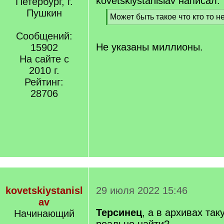
kovetskiystanislav написал:
Петербург, г.
Пушкин
[
Может быть такое что кто то н
q
[
]
Сообщений:
/
q
Не указаны миллионы.
15902
]
На сайте с
2010 г.
Рейтинг:
28706
kovetskiystanisl
29 июля 2022 15:46
av
Терсинец
, а в архивах т
Начинающий