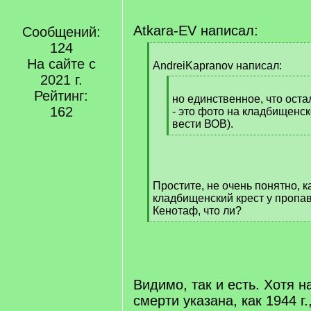
Atkara-EV написал:
Сообщений:
124
[
На сайте с
q
AndreiKapranov написал:
]
2021 г.
[
Рейтинг:
q
но единственное, что оста
162
]
- это фото на кладбищенск
вести ВОВ).
[
/
q
]
Простите, не очень понятно, к
кладбищенский крест у пропа
Кенотаф, что ли?
[
/
q
]
Видимо, так и есть. Хотя н
смерти указана, как 1944 г