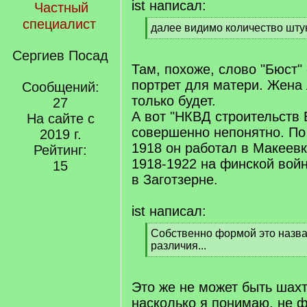
ist написал:
Частный
специалист
[
далее видимо количество шту
q
[
]
/
Сергиев Посад
q
Там, похоже, слово "Бюст"
]
портрет для матери. Жена 
Сообщений:
только будет.
27
А вот "НКВД строительств Б
На сайте с
совершенно непонятно. По
2019 г.
1918 он работал в Макеевк
Рейтинг:
1918-1922 на финской вой
15
в Заготзерне.
ist написал:
[
Собственно формой это назват
q
различия...
]
[
/
q
Это же не может быть шахт
]
насколько я понимаю, не 