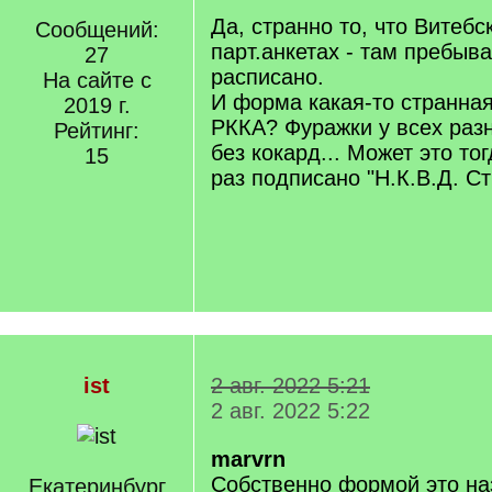
]
Да, странно то, что Витебс
Сообщений:
парт.анкетах - там пребыв
27
расписано.
На сайте с
И форма какая-то странная
2019 г.
РККА? Фуражки у всех разн
Рейтинг:
без кокард... Может это то
15
раз подписано "Н.К.В.Д. Ст
ist
2 авг. 2022 5:21
2 авг. 2022 5:22
marvrn
Собственно формой это наз
Екатеринбург