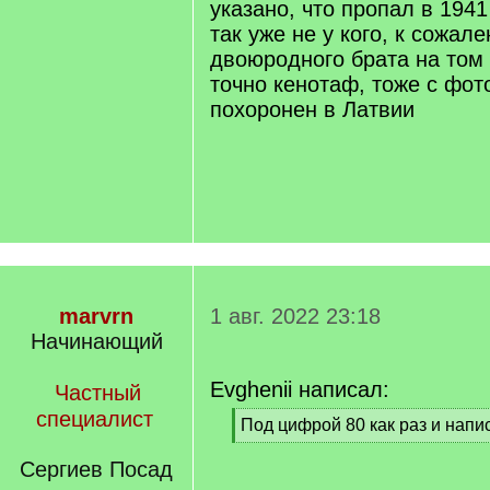
указано, что пропал в 1941
так уже не у кого, к сожале
двоюродного брата на том
точно кенотаф, тоже с фото
похоронен в Латвии
marvrn
1 авг. 2022 23:18
Начинающий
Evghenii написал:
Частный
специалист
[
Под цифрой 80 как раз и напи
q
[
]
/
Сергиев Посад
q