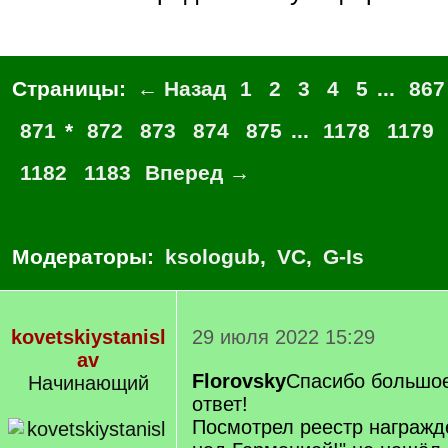
Страницы:
← Назад
1
2
3
4
5
...
867
871
*
872
873
874
875
...
1178
1179
1182
1183
Вперед →
Модераторы:
ksologub
,
VC
,
G-Is
kovetskiystanisl
29 июля 2022 15:29
av
Florovsky
Спасибо большое
Начинающий
ответ!
Посмотрел реестр награжд