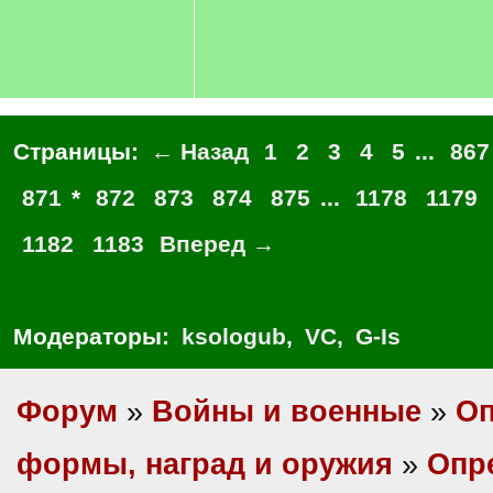
Страницы:
← Назад
1
2
3
4
5
...
867
871
*
872
873
874
875
...
1178
1179
1182
1183
Вперед →
Модераторы:
ksologub
,
VC
,
G-Is
Форум
»
Войны и военные
»
Оп
формы, наград и оружия
»
Опр