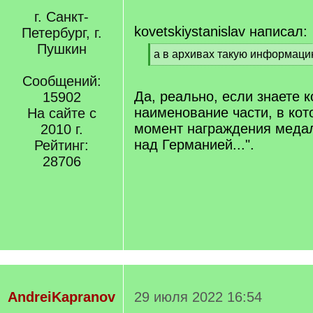
г. Санкт-
kovetskiystanislav написал:
Петербург, г.
Пушкин
[
а в архивах такую информаци
q
[
]
Сообщений:
/
q
Да, реально, если знаете 
15902
]
наименование части, в кот
На сайте с
момент награждения меда
2010 г.
над Германией...".
Рейтинг:
28706
AndreiKapranov
29 июля 2022 16:54