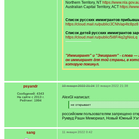
Northern Territory, NT
https://www.nla.gov.au/
Australian Capital Territory, ACT
https://www.
Список русских иммигрантов прибывших
https://cloud.mail.ru/public/JCNh/ap4tc8pz8
Список детей русских иммигрантов заре
https://cloud.mail.ru/public/5i8F/4q2gNioLq
"Иммигрант" и "Эмигрант" - слова — 
он иммигрант для той страны, в кото
которую покинул.
psyandr
10 января 2022 21:24
10 января 2022 21:38
Сообщений: 4343
AlexGl написал:
На сайте с 2013 г.
Рейтинг: 1994
[
не открывает
q
[
]
/
российским пользователям запрещено открыв
q
Руквуд Рашн Мемориал, Новый Южный Уэл
]
sang
11 января 2022 0:42