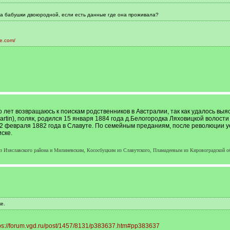
ра бабушки двоюродной, если есть данные где она проживала?
ve.com/
 лет возвращаюсь к поискам родственников в Австралии, так как удалось выя
rtin), поляк, родился 15 января 1884 года д.Белогородка Ляховицкой волости
 февраля 1882 года в Славуте. По семейным преданиям, после революции уе
ске.
 Изяславского района и Милиневским, Кососбуцким из Славутского, Пламадеевым из Кировоградской об
е.
ps://forum.vgd.ru/post/1457/8131/p383637.htm#pp383637