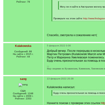
]
Рейтинг: 78
[
q
Могу ли я найти в Австралии могилу п
]
[
/
q
]
Проверьте на этом сайте
http://www.findagra
[
/
q
]
Спасибо, смотрела к сожалению нет(
Kulakowska
5 февраля 2022 0:08
Добрый вечер. После перерыва в несколько
Сообщений: 88
Мартин Петрович (Kulakowski Marcin или Ma
На сайте с 2015 г.
Рейтинг: 44
Петр и Марианна Хмелевская поженились 2
Буду очень признательная за помощь в пои
---
Ищу сведения по Кулаковским, Каминским, Хмелевским из
sang
13 февраля 2022 20:38
Kulakowska написал:
США
[
Буду очень признательная за помощь в поиск
Сообщений: 1248
q
[
На сайте с 2009 г.
]
/
Рейтинг: 2353
q
Начните поиски с проверки этих ссылок
htt
]