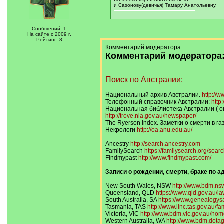
и Сазонову(девичья) Тамару Анатольевну.
[
/
Сообщений: 1
q
На сайте с 2009 г.
]
Рейтинг: 8
Комментарий модератора:
Комментарий модератора
Поиск по Австралии:
Национальный архив Австралии.
http://w
Телефонный справочник Австралии:
http
Национальная библиотека Австралии ( он
http://trove.nla.gov.au/newspaper/
The Ryerson Index. Заметки о смерти в г
Некрологи
http://oa.anu.edu.au/
Аncestry
http://search.ancestry.com
FamilySearch
https://familysearch.org/searc
Findmypast
http://www.findmypast.com/
Записи о рождении, смерти, браке по 
New South Wales, NSW
http://www.bdm.nsw
Queensland, QLD
https://www.qld.gov.au/law
South Australia, SA
https://www.genealogysa
Tasmania, TAS
http://www.linc.tas.gov.au/fa
Victoria, VIC
http://www.bdm.vic.gov.au/home
Western Australia, WA
http://www.bdm.dota