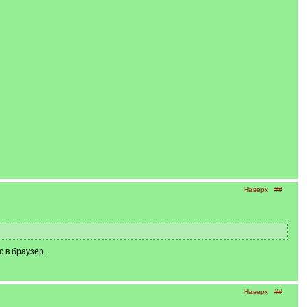
Наверх
##
 в браузер.
Наверх
##