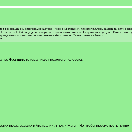
лет возвращаюсь к поискам родственников в Австралии, так как удалось выяснить дату рож
ился 15 января 1884 года д.Белогородка Ляховицкой волости Островского уезда в Волынской
преданиям, после революции уехал в Австралию. Связи с ним не было.
е.
ая во Франции, которая ищет похожего человека.
ских проживавших в Австралии. В т.ч. и Martin. Но чтобы просмотреть нужно 