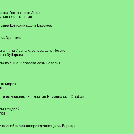
сына Гостева сын Антон.
янин Осип Телегин
 сына Шетохина дочь Евдокея.
очь Хрестина.
естьянина Ивана Киселева дочь Пелагея.
ьяна Зуборева
льева сына Жегалова дочь Наталия.
ын Марка.
в
аго ее человека Кандратия Наумина сын Стефан.
 сын Андрей.
лов
егаловой незаконнорожденная дочь Варвара.