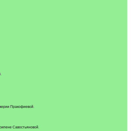
.
икерии Пракофиевой.
грипене Савостьяновой.