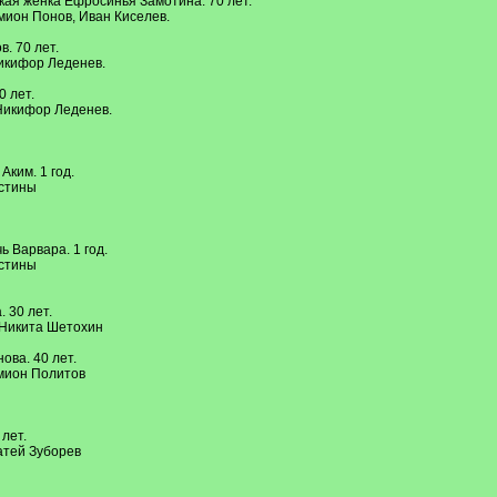
кая женка Ефросинья Замотина. 70 лет.
мион Понов, Иван Киселев.
в. 70 лет.
икифор Леденев.
0 лет.
Никифор Леденев.
Аким. 1 год.
стины
ь Варвара. 1 год.
стины
 30 лет.
 Никита Шетохин
ова. 40 лет.
емион Политов
лет.
атей Зуборев