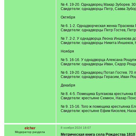
№ 4. 19-20. Однадворец Макар Зуборев. 30 
Свидетели: однадворцы Петр, Савва Зубо
Октября
№ 6. 1-2. Однадворческая женка Праскева Г
Свидетели: однадворцы Петр Гостев, Петр
№ 7. 2-2. У однадворца Леона Иншекова доч
Свидетели: однадворцы Никита Иншеков,
Ноября
№ 5. 16-16. У однадворца Алексана Рощупк
Свидетели: однадворцы Иван, Сидор Рощ
№ 6. 19-20. Однадворец Потап Гостев. 70 л
Свидетели: однадворцы Герасим, Иван Ро
Декабря
№ 8. 4-5. Помещика Булгакова крестьянка Е
Свидетели: крестьяне Семион, Назар Пон
№ 9. 15-16. Того ж помещика крестьянка Ел
Свидетели: крестьяне Ефим Киселев, Наз
elcher
8 ноября 2024 18:07
Модератор раздела
Метрическая книга села Рождества 1810 