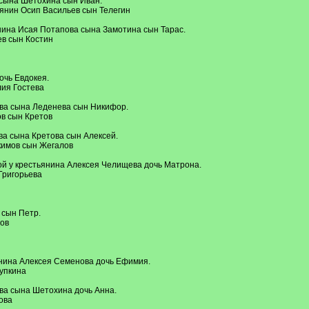
 сына Шетохина сын Иван.
янин Осип Васильев сын Телегин
янина Исая Потапова сына Замотина сын Тарас.
в сын Костин
очь Евдокея.
ия Гостева
ева сына Леденева сын Никифор.
в сын Кретов
ва сына Кретова сын Алексей.
кимов сын Жегалов
й у крестьянина Алексея Челищева дочь Матрона.
Григорьева
 сын Петр.
ов
янина Алексея Семенова дочь Ефимия.
упкина
ва сына Шетохина дочь Анна.
ова