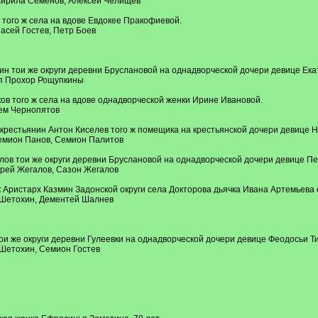
Кирила Семенов, Алексей Челищев
 того ж села на вдове Евдокее Пракофиевой.
асей Гостев, Петр Боев
ин тои же округи деревни Бруслановой на однадворческой дочери девице Ек
ип Прохор Рощупкины
ов того ж села на вдове однадворческой женки Ирине Ивановой.
тем Чернопятов
а крестьянин Антон Киселев того ж помещика на крестьянской дочери девице 
Семион Панов, Семион Палитов
лов тои же округи деревни Бруслановой на однадворческой дочери девице П
орей Жегалов, Сазон Жегалов
ек Аристарх Казмин Задонской округи села Докторова дьячка Ивана Артемьева 
р Шетохин, Дементей Шалнев
ои же округи деревни Гулеевки на однадворческой дочери девице Феодосьи Т
 Шетохин, Семион Гостев