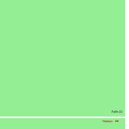
Лайк (2)
Наверх
##