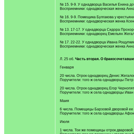
№ 15. 9-9. У однадворца Василья Енина до
Восприемники: однадворческая женка Анн
№ 16. 9-9. Помещика Булгакова у крестья
Восприемники: однадворческая женка Ксен
№ 13. 17-17. У однадворца Сидора Прохор
Восприемники: однадворец Емельян Жега
№ 17. 22-22. У однадворца Ивана Рощупки
Восприемники: однадворческая женка Анн
Л. 25 об.
Часть вторая. О бракосочетавши
Генваря
20 числа. Отрок однадворец Денис Жегалов
Поручители: того ж села однадворцы Петр
20 числа. Отрок однадворец Егор Чернопят
Поручители: того ж села однадворцы Иван
Маия
6 числа. Помещицы Барзовой дворовой ее 
Поручители: того ж села однадворцы Афон
Июля
1 числа. Тои же помещицы отрок дваровой