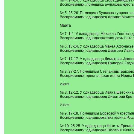
№ 4. 24-24. У однадворца Егора Демидова
Восприемники: помещика Булгакова кресть
№ 5. 25-26. Помещика Булгакова у кресть
Восприемники: однадворец Феодот Моисее
Марта
№ 7. 1-1. У однадворца Михаилы Гостева д
Восприемники: однадворческая дочь Натал
№ 6. 13-14. У однадворца Макея Афонась
Восприемники: однадворец Дмитрей Ивано
№ 7. 17-17. У однадворца Димитрия Ивано
Восприемники: однадворец Григорей Евдо
№ 8. 27-27. Помещицы Степаниды Барзово
Восприемники: крестьянская женка Ирина 
Июня
№ 8. 12-12. У однадворца Ивана Шетохина
Восприемники: однадворец Димитрий Крет
Июля
№ 9. 17-18. Помещицы Борзовой у кресть
Восприемники: однадворка Екатерина Рощ
№ 10. 25-25. У однадворца Никиты Еремие
Восприемники: однадворка Пелагия Жегал