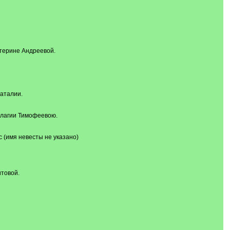
атерине Андреевой.
Наталии.
елагии Тимофеевою.
с (имя невесты не указано)
итовой.