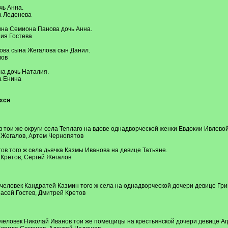
чь Анна.
а Леденева
нина Семиона Панова дочь Анна.
ия Гостева
ова сына Жегалова сын Данил.
лов
на дочь Наталия.
а Енина
хся
 тои же округи села Теплаго на вдове однадворческой женки Евдокии Ивлевой
 Жегалов, Артем Чернопятов
ов того ж села дьячка Казмы Иванова на девице Татьяне.
 Кретов, Сергей Жегалов
человек Кандратей Казмин того ж села на однадворческой дочери девице Гр
асей Гостев, Дмитрей Кретов
 человек Николай Иванов тои же помещицы на крестьянской дочери девице А