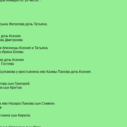
ов генваря по 1е число ...
сына Жегалова дочь Татьяна.
 дочь Ксения.
ева Дмитреева
и близнецы Ксения и Татьяна.
а Ирина Боевы
а дочь Ксения.
 Гостева
Булгакова у крестьянина ево Казмы Панова дочь Ксения.
а
това сын Григорей.
в сын Кретов
на ево Назара Панова сын Семион.
в
тохина сын Кирила.