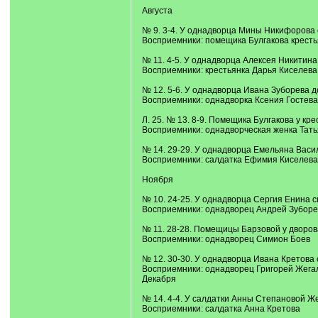
Августа
№ 9. 3-4. У однадворца Мины Никифорова 
Восприемники: помещика Булгакова кресть
№ 11. 4-5. У однадворца Алексея Никитина
Восприемники: крестьянка Дарья Киселева
№ 12. 5-6. У однадворца Ивана Зуборева д
Восприемники: однадворка Ксения Гостева
Л. 25. № 13. 8-9. Помещика Булгакова у кр
Восприемники: однадворческая женка Тат
№ 14. 29-29. У однадворца Емельяна Васи
Восприемники: салдатка Ефимия Киселева
Ноября
№ 10. 24-25. У однадворца Сергия Енина с
Восприемники: однадворец Андрей Зуборе
№ 11. 28-28. Помещицы Барзовой у дворов
Восприемники: однадворец Симион Боев
№ 12. 30-30. У однадворца Ивана Кретова
Восприемники: однадворец Григорей Жега
Декабря
№ 14. 4-4. У салдатки Анны Степановой Ж
Восприемники: салдатка Анна Кретова