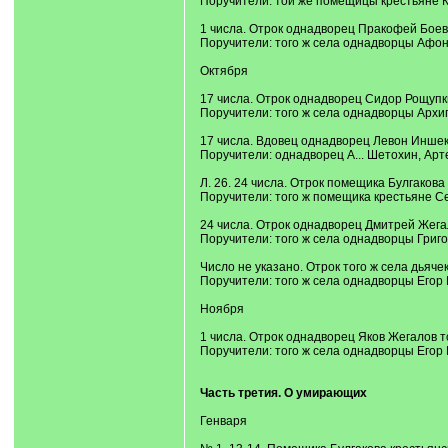
Поручители: тои же помещицы крестьяне 
1 числа. Отрок однадворец Пракофей Боев
Поручители: того ж села однадворцы Афон
Октября
17 числа. Отрок однадворец Сидор Рощупк
Поручители: того ж села однадворцы Арх
17 числа. Вдовец однадворец Левон Иншек
Поручители: однадворец А... Шетохин, Ар
Л. 26. 24 числа. Отрок помещика Булгаков
Поручители: того ж помещика крестьяне 
24 числа. Отрок однадворец Дмитрей Жега
Поручители: того ж села однадворцы Григ
Число не указано. Отрок того ж села дьяч
Поручители: того ж села однадворцы Его
Ноября
1 числа. Отрок однадворец Яков Жегалов т
Поручители: того ж села однадворцы Егор
Часть третия. О умирающих
Генваря