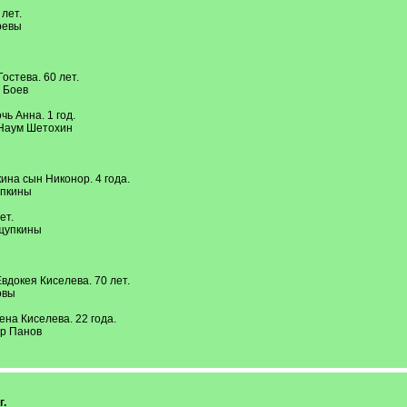
лет.
ревы
остева. 60 лет.
 Боев
ь Анна. 1 год.
 Наум Шетохин
ина сын Никонор. 4 года.
упкины
ет.
щупкины
вдокея Киселева. 70 лет.
овы
ена Киселева. 22 года.
ар Панов
г.