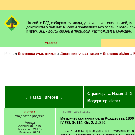
На сайте ВГД собираются люди, увлеченные генеалогией, исто
документы о павших в боях и пропавших без вести, в какой а
и чину.
ВГД - поиск людей в прошлом, настоящем и будущем!
VGD.RU
Раздел
Дневники участников
»
Дневники участников
»
Дневник elcher
»
Страницы:
← Назад
1
2
← Назад
Вперед →
Модератор:
elcher
elcher
7 ноября 2024 11:21
Модератор раздела
Метрическая книга села Рождества 1809 
ГАЛО, Ф. 114, Оп. 2, Д. 392
Москва
Сообщений: 7151
На сайте с 2010 г.
Л. 24. Книга метрика дана из Лебедянско
Рейтинг: 6898