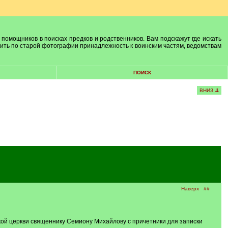
 помощников в поисках предков и родственников. Вам подскажут где искать
лить по старой фотографии принадлежность к воинским частям, ведомствам
ПОИСК
ВНИЗ ⇊
Наверх
##
кой церкви священнику Семиону Михайлову с причетники для записки