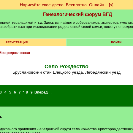
Нарисуйте свое древо. Бесплатно. Онлайн.
[х]
Генеалогический форум ВГД
рией, геральдикой и т.д. Здесь вы найдете собеседников, экспертов, умелых
рхив обратиться при исследовании родословной своей семьи, помогут опреде
РЕГИСТРАЦИЯ
ВОЙТИ
Моя родословная
Село Рождество
Бруслановский стан Елецкого уезда, Лебедянский уезд
3
4
5
6
7
*
8
9
Вперед →
г.
го духовного правления Лебедянской округи села Рожества Христорождественс