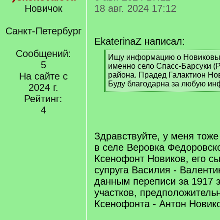
Новичок
18 авг. 2024 17:12
Санкт-Петербург
EkaterinaZ написал:
Сообщений:
[
Ищу информацию о Новиковых
5
q
именно село Спасс-Барсуки (
]
На сайте с
района. Прадед Галактион Нов
Буду благодарна за любую и
2024 г.
[
Рейтинг:
/
4
q
]
Здравствуйте, у меня тоже
в селе Веровка Федоровск
Ксенофонт Новиков, его с
супруга Василия - Валенти
данным переписи за 1917 
участков, предположительн
Ксенофонта - Антон Новик