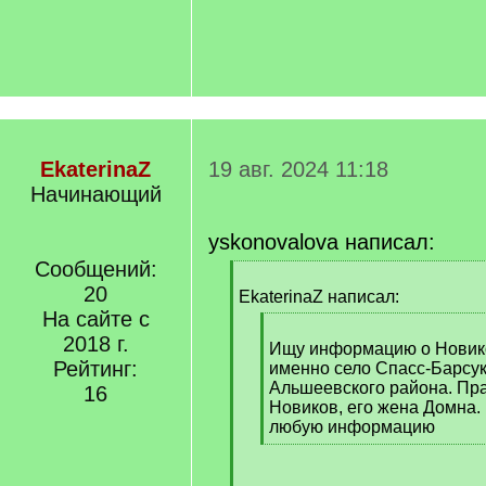
EkaterinaZ
19 авг. 2024 11:18
Начинающий
yskonovalova написал:
Сообщений:
[
20
q
EkaterinaZ написал:
]
На сайте с
[
2018 г.
q
Ищу информацию о Новико
Рейтинг:
]
именно село Спасс-Барсук
Альшеевского района. Пр
16
Новиков, его жена Домна. 
любую информацию
[
/
q