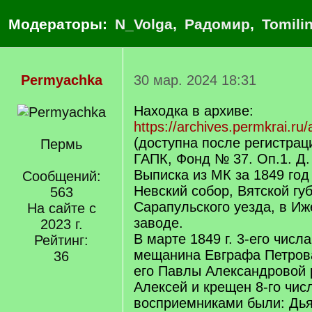
Модераторы:
N_Volga
,
Радомир
,
Tomili
Permyachka
30 мар. 2024 18:31
Находка в архиве:
https://archives.permkrai.ru
(доступна после регистрац
Пермь
ГАПК, Фонд № 37. Оп.1. Д.
Выписка из МК за 1849 го
Сообщений:
Невский собор, Вятской гу
563
Сарапульского уезда, в И
На сайте с
заводе.
2023 г.
В марте 1849 г. 3-его числа
Рейтинг:
мещанина Евграфа Петров
36
его Павлы Александровой 
Алексей и крещен 8-го чис
восприемниками были: Дья