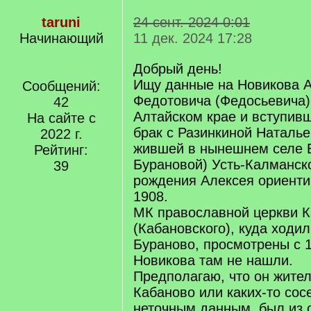
taruni
24 сент. 2024 0:01
Начинающий
11 дек. 2024 17:28
Добрый день!
Ищу данные на Новикова 
Сообщений:
Федотовича (Федосьевича)
42
Алтайском крае и вступивш
На сайте с
брак с Разинкиной Наталь
2022 г.
жившей в нынешнем селе 
Рейтинг:
Бурановой) Усть-Калманско
39
рождения Алексея ориенти
1908.
МК православной церкви 
(Кабановского), куда ходи
Бураново, просмотрены с 1
Новикова там не нашли.
Предполагаю, что он жител
Кабаново или каких-то сос
неточным данным, был из 