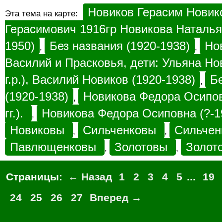
Новиков Герасим Новик
Эта тема на карте:
Герасимович 1916гр Новикова Наталья
1950)
Без названия (1920-1938)
Но
,
,
Василий и Прасковья, дети: Ульяна Но
г.р.), Василий Новиков (1920-1938)
Б
,
(1920-1938)
Новикова Федора Осиповн
,
гг.).
Новикова Федора Осиповна (?-1
,
Новиковы
Сильченковы
Сильче
,
,
Павлющенковы
Золотовы
Золот
,
,
Страницы:
← Назад
1
2
3
4
5
...
19
24
25
26
27
Вперед →