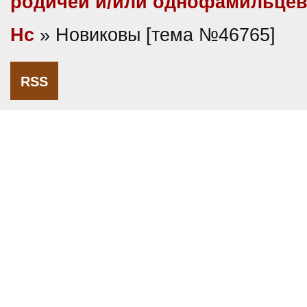
родичей и/или однофамильце
Нс
» Новиковы [тема №46765]
RSS