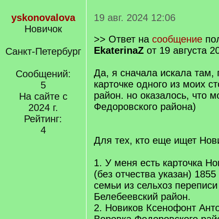
yskonovalova
19 авг. 2024 12:06
Новичок
>> Ответ на
сообщение
пол
EkaterinaZ
от 19 августа 2
Санкт-Петербург
Да, я сначала искала там, 
Сообщений:
карточке одного из моих с
5
район. но оказалось, что м
На сайте с
Федоровского района)
2024 г.
Рейтинг:
4
Для тех, кто еще ищет Нов
1. У меня есть карточка Н
(без отчества указан) 1855 
семьи из сельхоз переписи
Белебеевский район.
2. Новиков Ксенофонт Анто