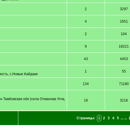
2
3297
4
1651
2
104
9
18221
43
4453
1
55
лость, с.Новые Кайдаки
134
71180
 Тамбовская обл (села Отманова Угла,
16
3216
Страницы:
1
2
3
4
5
... ...