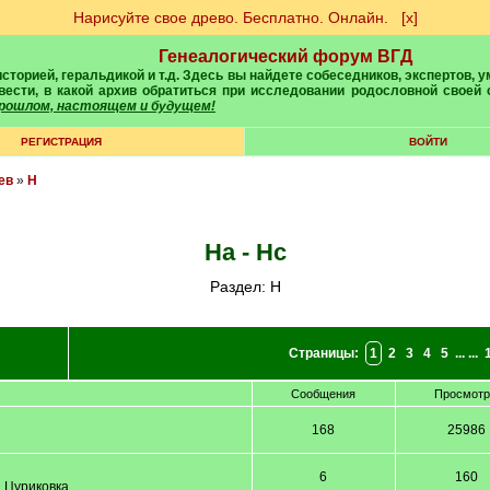
Нарисуйте свое древо. Бесплатно. Онлайн.
[х]
Генеалогический форум ВГД
вести, в какой архив обратиться при исследовании родословной своей
 прошлом, настоящем и будущем!
РЕГИСТРАЦИЯ
ВОЙТИ
ев
»
Н
На - Нс
Раздел: Н
Страницы:
1
2
3
4
5
... ...
Сообщения
Просмот
168
25986
6
160
. Цуриковка