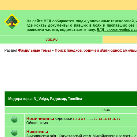
На сайте ВГД собираются люди, увлеченные генеалогией, историей, геральдикой и т.д. Здесь вы найдете собеседников, экспертов, умелых помощников в поисках предков и родственников. Вам подскажут
где искать документы о павших в боях и пропавших без 
воинским частям, ведомствам и чину.
ВГД - поиск людей в
VGD.RU
Раздел
Фамильные темы
»
Поиск предков, родичей и/или однофамильц
Модераторы:
N_Volga
,
Радомир
,
Tomilina
Тема
Новичихины
Страницы:
1
2
3
4
5
... ...
12
13
14
15
16
17
Общая тема
Никитины
Акмолинская обл., Кокчетавский уезд, Михайловская волость, д