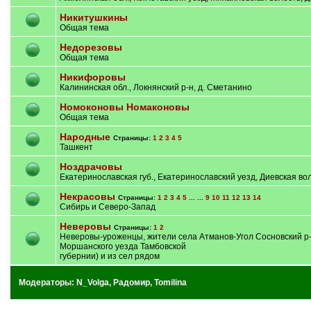
Никитушкины
Общая тема
Недорезовы
Общая тема
Никифоровы
Калининская обл., Локнянский р-н, д. Сметанино
Номоконовы Номаконовы
Общая тема
Народные
Страницы:
1
2
3
4
5
Ташкент
Ноздрачовы
Екатеринославская губ., Екатеринославский уезд, Диевская во
Некрасовы
Страницы:
1
2
3
4
5
... ...
9
10
11
12
13
14
Сибирь и Северо-Запад
Неверовы
Страницы:
1
2
Неверовы-уроженцы, жители села Атманов-Угол Сосновский р-н
Моршанского уезда Тамбовской
губернии) и из сел рядом
Модераторы:
N_Volga
,
Радомир
,
Tomilina