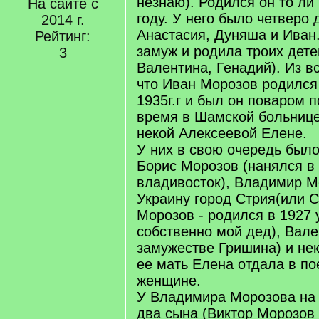
незнаю). Родился он то ли 
На сайте с
году. У него было четверо 
2014 г.
Анастасия, Дуняша и Ива
Рейтинг:
замуж и родила троих дет
3
Валентина, Генадий). Из в
что Иван Морозов родился
1935г.г и был он поваром 
время в Шамской больнице
некой Алексеевой Елене.
У них в свою очередь было
Борис Морозов (нанялся в 
владивосток), Владимир М
Украину город Стрия(или С
Морозов - родился в 1927 
собственно мой дед), Вале
замужестве Гришина) и нек
ее мать Елена отдала в по
женщине.
У Владимира Морозова на
два сына (Виктор Морозов