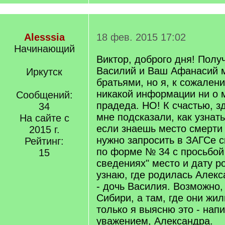
Alesssia
18 фев. 2015 17:02
Начинающий
Виктор, доброго дня! Полу
Василий и Ваш Афанасий 
Иркутск
братьями, но я, к сожален
никакой информации ни о 
Сообщений:
прадеда. НО! К счастью, з
34
мне подсказали, как узнат
На сайте с
если знаешь место смерти 
2015 г.
нужно запросить в ЗАГСе с
Рейтинг:
по форме № 34 с просьбой 
15
сведениях" место и дату р
узнаю, где родилась Алек
- дочь Василия. Возможно,
Сибири, а там, где они жил
только я выясню это - нап
уважением, Александра.