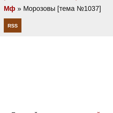
Мф
» Морозовы [тема №1037]
RSS