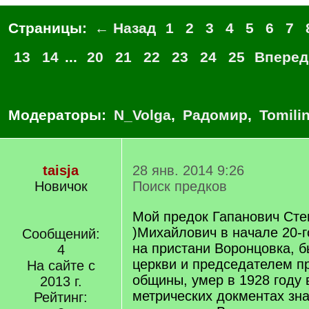
Страницы:
← Назад
1
2
3
4
5
6
7
13
14
...
20
21
22
23
24
25
Вперед
Модераторы:
N_Volga
,
Радомир
,
Tomili
taisja
28 янв. 2014 9:26
Новичок
Поиск предков
Мой предок Гапанович Сте
)Михайлович в начале 20-г
Сообщений:
на пристани Воронцовка, б
4
церкви и председателем п
На сайте с
общины, умер в 1928 году 
2013 г.
метрических докментах зн
Рейтинг: