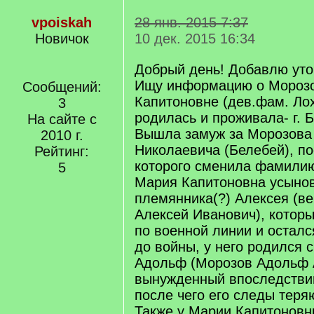
vpoiskah
28 янв. 2015 7:37
Новичок
10 дек. 2015 16:34
Добрый день! Добавлю уто
Ищу информацию о Мороз
Сообщений:
Капитоновне (дев.фам. Лох
3
родилась и проживала- г. 
На сайте с
Вышла замуж за Морозова
2010 г.
Николаевича (Белебей), п
Рейтинг:
которого сменила фамилию
5
Мария Капитоновна усыно
племянника(?) Алексея (в
Алексей Иванович), которы
по военной линии и осталс
до войны, у него родился с
Адольф (Морозов Адольф 
вынужденный впоследстви
после чего его следы теря
Также у Марии Капитоновн