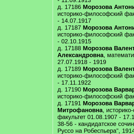
- 11.09.1913
д. 17186
Морозова Антон
историко-философский факу
- 14.07.1917
д. 17187
Морозова Антон
историко-философский факу
- 02.10.1915
д. 17188
Морозова Вален
Александровна
, математи
27.07.1918 - 1919
д. 17189
Морозова Вален
историко-философский факу
- 17.11.1922
д. 17190
Морозова Варва
историко-философский факу
д. 17191
Морозова Варва
Митрофановна
, историко
факультет 01.08.1907 - 17.1
38-56 - кандидатское сочи
Руссо на Робеспьера", 1914 