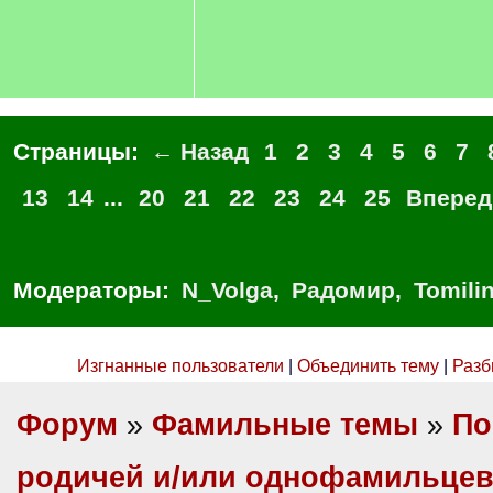
Страницы:
← Назад
1
2
3
4
5
6
7
13
14
...
20
21
22
23
24
25
Вперед
Модераторы:
N_Volga
,
Радомир
,
Tomili
Изгнанные пользователи
|
Объединить тему
|
Разб
Форум
»
Фамильные темы
»
По
родичей и/или однофамильце