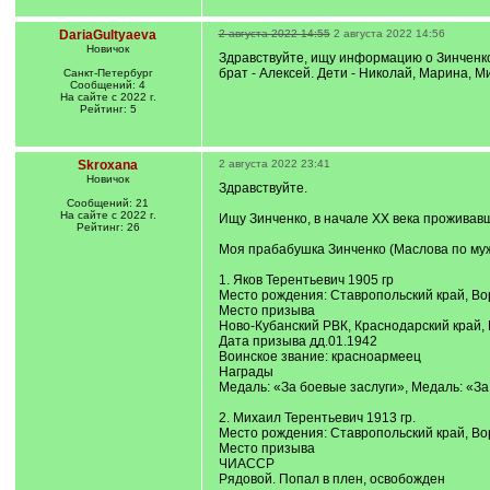
DariaGultyaeva
2 августа 2022 14:55
2 августа 2022 14:56
Новичок
Здравствуйте, ищу информацию о Зинченко 
брат - Алексей. Дети - Николай, Марина, 
Санкт-Петербург
Сообщений: 4
На сайте с 2022 г.
Рейтинг: 5
Skroxana
2 августа 2022 23:41
Новичок
Здравствуйте.
Сообщений: 21
На сайте с 2022 г.
Ищу Зинченко, в начале ХХ века проживав
Рейтинг: 26
Моя прабабушка Зинченко (Маслова по муж
1. Яков Терентьевич 1905 гр
Место рождения: Ставропольский край, Во
Место призыва
Ново-Кубанский РВК, Краснодарский край, 
Дата призыва дд.01.1942
Воинское звание: красноармеец
Награды
Медаль: «За боевые заслуги», Медаль: «За
2. Михаил Терентьевич 1913 гр.
Место рождения: Ставропольский край, Во
Место призыва
ЧИАССР
Рядовой. Попал в плен, освобожден