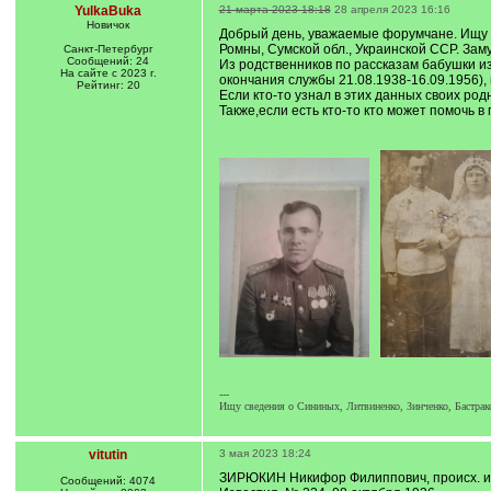
YulkaBuka
21 марта 2023 18:18
28 апреля 2023 16:16
Новичок
Добрый день, уважаемые форумчане. Ищу и
Ромны, Сумской обл., Украинской ССР. За
Санкт-Петербург
Сообщений: 24
Из родственников по рассказам бабушки из
На сайте с 2023 г.
окончания службы 21.08.1938-16.09.1956), 
Рейтинг: 20
Если кто-то узнал в этих данных своих род
Также,если есть кто-то кто может помочь в
---
Ищу сведения о Сининых, Литвиненко, Зинченко, Бастр
vitutin
3 мая 2023 18:24
ЗИРЮКИН Никифор Филиппович, происх. из с.
Сообщений: 4074