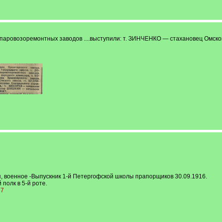
ровозоремонтных заводов ....выступили: т. ЗИНЧЕНКО — стахановец Омского 
, военное -Выпускник 1-й Петергофской школы прапорщиков 30.09.1916.
полк в 5-й роте.
87