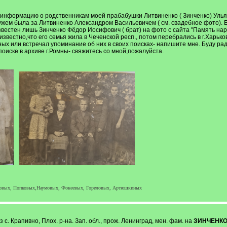
нформацию о родственникам моей прабабушки Литвиненко ( Зинченко) Ульяны 
мужем была за Литвиненко Александром Васильевичем ( см. свадебное фото).
вестен лишь Зинченко Фёдор Иосифович ( брат) на фото с сайта "Память народ
известно,что его семья жила в Чеченской респ., потом перебрались в г.Харьков
ных или встречал упоминание об них в своих поисках- напишите мне. Буду рад
 поиске в архиве г.Ромны- свяжитесь со мной,пожалуйста.
аковых, Попковых,Наумовых, Фокеевых, Гореловых, Артюшкиных
 Крапивно, Плох. р-на. Зап. обл., прож. Ленинград, мен. фам. на
ЗИНЧЕНК