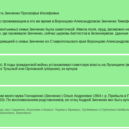
ать Зинченко Проскофья Иосифовна
 проживающем в это же время в Воронцово-Александровске Зинченко Тимофее 
рентьевны) семья Зинченко была зажиточной. Имела поля, пруд, (возможно не
, где проживали Зинченко, сейчас церковь баптистов в Зеленокумске. (данн
рмацией о семье Зинченко из Ставропольского края Воронцово-Александровск
). В годы гражданской войны устанавливал советскую власть на Луганщине (
з Тульской или Орловской губернии), из купцов.
 моего мужа Гончаренко (Зинченко ) Ольге Андреевне 1904 г. р, Прибыла в П
933г. По воспоминаниям родственников, ее отец Андрей Зинченко мог быть ку
она, ищу Савранских, Кошеленко и Квашук- Украина и Приморье, Трубниковых и Горбуновых-Забайк
, Цывилевых, Цывелевых)