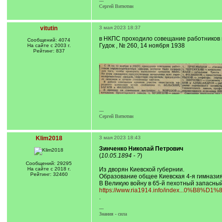
---
Сергей Витютин
vitutin
3 мая 2023 18:37
в НКПС проходило совещание работников па
Сообщений: 4074
Гудок , № 260, 14 ноября 1938
На сайте с 2003 г.
Рейтинг: 837
---
Сергей Витютин
Klim2018
3 мая 2023 18:43
Зинченко Николай Петрович
(
10.05.1894 - ?
)
Сообщений: 29295
На сайте с 2018 г.
Из дворян Киевской губернии.
Рейтинг: 32460
Образование общее Киевская 4-я гимназия
В Великую войну в 65-й пехотный запасный 
https://www.ria1914.info/index...0%B8%D1%
.
---
Знания - сила