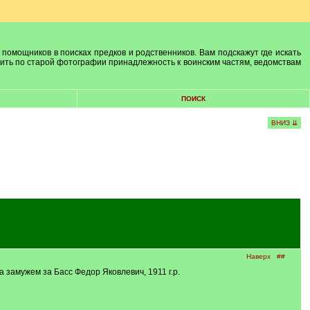
 помощников в поисках предков и родственников. Вам подскажут где искать
лить по старой фотографии принадлежность к воинским частям, ведомствам
ПОИСК
ВНИЗ ⇊
Наверх
##
 замужем за Басс Федор Яковлевич, 1911 г.р.