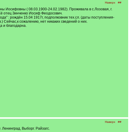
Наверх
##
Иосифовны ( 08.03.1900-24.02.1982). Проживала в с.Лозовая, г.
 Её отец Зинченко Иосиф Феодосович.
а" : рождён 15.04 1917г, подполковник тех.сл. (даты поступления-
.) Сейчас,к сожалению, нет никаких сведений о них.
а и благодарна.
Наверх
##
О
. Ленинград, Выборг. Райзагс.