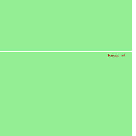
Наверх
##