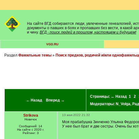
На сайте ВГД собираются люди, увлеченные генеалогией, исто
документы о павших в боях и пропавших без вести, в какой а
и чину.
ВГД - поиск людей в прошлом, настоящем и будущем!
VGD.RU
Раздел
Фамильные темы
»
Поиск предков, родичей и/или однофамильц
Страницы:
← Назад
1
2
← Назад
Вперед →
Модераторы:
N_Volga
,
Ра
Strikova
13 мая 2022 21:32
Новичок
Моя прабабушка Зинченко Ульяна Федоровна,
У нее был брат и две сестры. Очень бы хот
Сообщений: 14
На сайте с 2020 г.
Рейтинг: 3