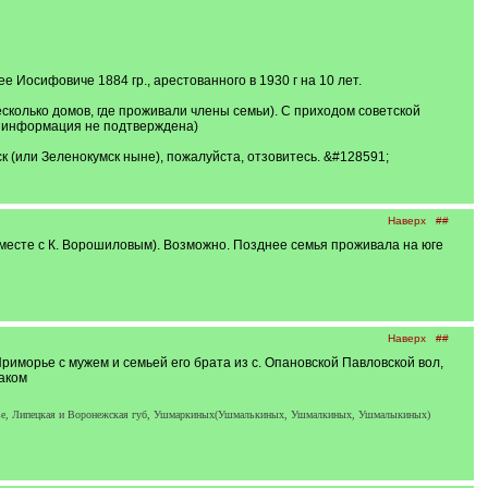
Иосифовиче 1884 гр., арестованного в 1930 г на 10 лет.
сколько домов, где проживали члены семьи). С приходом советской
ая информация не подтверждена)
 (или Зеленокумск ныне), пожалуйста, отзовитесь. &#128591;
Наверх
##
вместе с К. Ворошиловым). Возможно. Позднее семья проживала на юге
Наверх
##
риморье с мужем и семьей его брата из с. Опановской Павловской вол,
лаком
алье, Липецкая и Воронежская губ, Ушмаркиных(Ушмалькиных, Ушмалкиных, Ушмалыкиных)