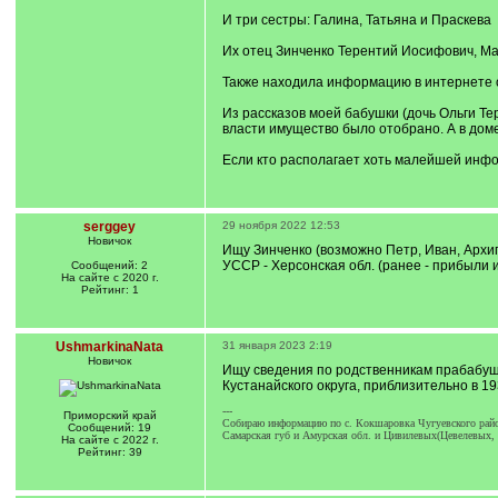
И три сестры: Галина, Татьяна и Праскева
Их отец Зинченко Терентий Иосифович, М
Также находила информацию в интернете о
Из рассказов моей бабушки (дочь Ольги Те
власти имущество было отобрано. А в доме
Если кто располагает хоть малейшей инфо
serggey
29 ноября 2022 12:53
Новичок
Ищу Зинченко (возможно Петр, Иван, Архип
УССР - Херсонская обл. (ранее - прибыли и
Сообщений: 2
На сайте с 2020 г.
Рейтинг: 1
UshmarkinaNata
31 января 2023 2:19
Новичок
Ищу сведения по родственникам прабабушки
Кустанайского округа, приблизительно в 1
---
Приморский край
Собираю информацию по с. Кокшаровка Чугуевского рай
Сообщений: 19
Самарская губ и Амурская обл. и Цивилевых(Цевелевых
На сайте с 2022 г.
Рейтинг: 39