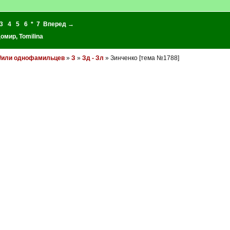
3
4
5
6
*
7
Вперед →
домир
,
Tomilina
и/или однофамильцев
»
З
»
Зд - Зл
» Зинченко [тема №1788]