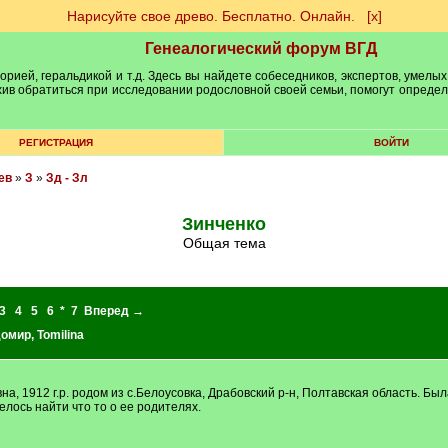
Нарисуйте свое древо. Бесплатно. Онлайн.
[х]
Генеалогический форум ВГД
рией, геральдикой и т.д. Здесь вы найдете собеседников, экспертов, умелых
рхив обратиться при исследовании родословной своей семьи, помогут опреде
РЕГИСТРАЦИЯ
ВОЙТИ
ев
»
З
»
Зд - Зл
Зинченко
Общая тема
3
4
5
6
*
7
Вперед →
домир
,
Tomilina
 1912 г.р. родом из с.Белоусовка, Драбовский р-н, Полтавская область. Была
елось найти что то о ее родителях.