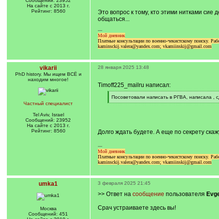
Сообщений: 23952
На сайте с 2013 г.
Рейтинг: 8560
Это вопрос к тому, кто этими нитками сие 
общаться...
---
Мой дневник
Платные консультации по военно-чекистскому поиску. Р
kaminsckij.valera@yandex.com; vkamiinskij@gmail.com
vikarii
28 января 2025 13:48
PhD history. Мы ищем ВСЁ и
находим многое!
Timoff225_mailru написал:
[
Посоветовали написать в РГВА, написала , сд
q
[
Частный специалист
]
/
q
Tel Aviv, Israel
]
Сообщений: 23952
На сайте с 2013 г.
Рейтинг: 8560
Долго ждать будете. А еще по секрету ска
---
Мой дневник
Платные консультации по военно-чекистскому поиску. Р
kaminsckij.valera@yandex.com; vkamiinskij@gmail.com
umka1
3 февраля 2025 21:45
>> Ответ на
сообщение
пользователя
Evge
Срач устраиваете здесь вы!
Москва
Сообщений: 451