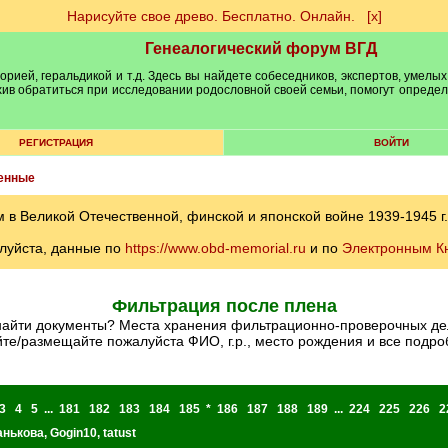
Нарисуйте свое древо. Бесплатно. Онлайн.
[х]
Генеалогический форум ВГД
рией, геральдикой и т.д. Здесь вы найдете собеседников, экспертов, умелых
рхив обратиться при исследовании родословной своей семьи, помогут опреде
РЕГИСТРАЦИЯ
ВОЙТИ
енные
 Великой Отечественной, финской и японской войне 1939-1945 г.
луйста, данные по
https://www.obd-memorial.ru
и по
Электронным К
Фильтрация после плена
найти документы? Места хранения фильтрационно-проверочных дел
те/размещайте пожалуйста ФИО, г.р., место рождения и все подроб
3
4
5
...
181
182
183
184
185
*
186
187
188
189
...
224
225
226
2
анькова
,
Gogin10
,
tatust