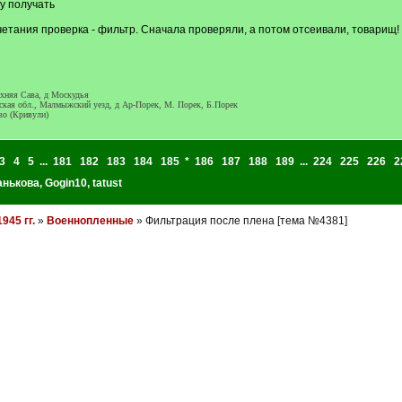
фу получать
етания проверка - фильтр. Сначала проверяли, а потом отсеивали, товарищ!
яя Сава, д Москудья
бл., Малмыжский уезд, д Ар-Порек, М. Порек, Б.Порек
о (Кривули)
3
4
5
...
181
182
183
184
185
*
186
187
188
189
...
224
225
226
2
анькова
,
Gogin10
,
tatust
945 гг.
»
Военнопленные
» Фильтрация после плена [тема №4381]