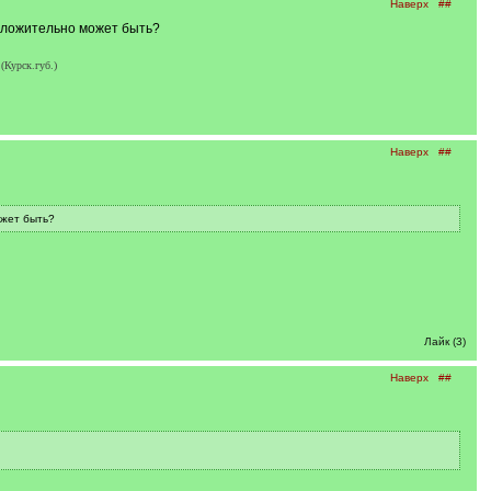
Наверх
##
оложительно может быть?
(Курск.губ.)
Наверх
##
ожет быть?
Лайк (3)
Наверх
##