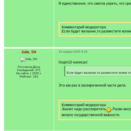
q
Я единственное, что смогла узреть, что ср
]
Комментарий модератора:
Если будет желание,то разместите копию
Julia_SH
19 января 2025 9:26
Gogin10 написал:
Ростов-на-Дону
[
Сообщений: 271
q
Если будет желание,то разместите копию эт
На сайте с 2020 г.
]
[
Рейтинг: 161
/
q
Это как раз в засекреченной части дела.
]
Комментарий модератора:
Значит надо рассекретить
Разве могу
вопрос государственной важности.