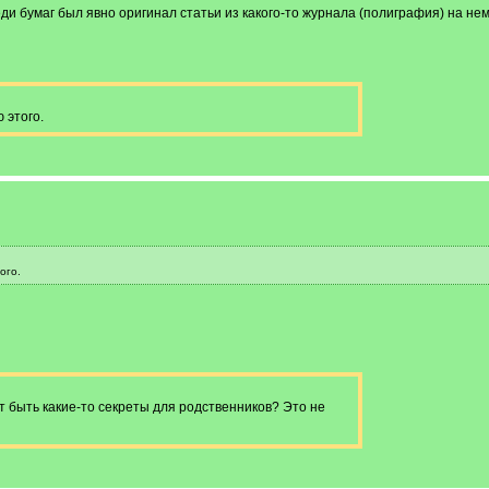
еди бумаг был явно оригинал статьи из какого-то журнала (полиграфия) на не
 этого.
ого.
т быть какие-то секреты для родственников? Это не