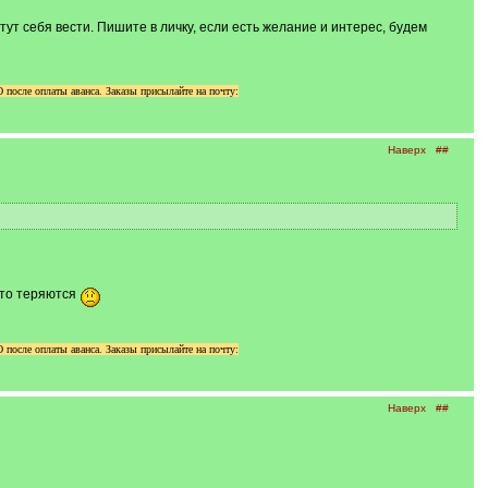
тут себя вести. Пишите в личку, если есть желание и интерес, будем
осле оплаты аванса. Заказы присылайте на почту:
Наверх
##
сто теряются
осле оплаты аванса. Заказы присылайте на почту:
Наверх
##