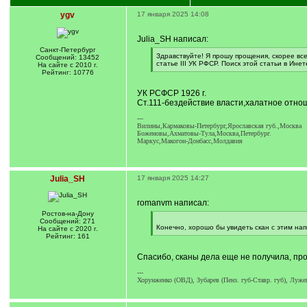
ygv
17 января 2025 14:08
Julia_SH написал:
Санкт-Петербург
[
Здравствуйте! Я прошу прощения, скорее все
Сообщений: 13452
q
статье III УК РФСР. Поиск этой статьи в Инет
На сайте с 2010 г.
]
[
Рейтинг: 10776
/
q
УК РСФСР 1926 г.
]
Ст.111-бездействие власти,халатное отнош
---
Вилины,Кармаковы-Петербург,Ярославская губ.,Москва
Боженовы,Ахматовы-Тула,Москва,Петербург.
Маркус,Макогон-Донбасс,Молдавия
Julia_SH
17 января 2025 14:27
romanvm написал:
Ростов-на-Дону
[
Сообщений: 271
q
Конечно, хорошо бы увидеть скан с этим напи
На сайте с 2020 г.
]
[
Рейтинг: 161
/
q
Спасибо, сканы дела еще не получила, прос
]
---
Хорунженко (ОВД), Зубарев (Пенз. губ-Ставр. губ), Лужец