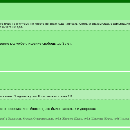
го пишу не в ту тему, но просто не знаю куда написать. Сегодня знакомилась с фильтраци
е ничего не дал.
ение к службе- лишение свободы до 3 лет.
санием. Предположу, что III - возможно статья 111.
то переписала в блокнот, что было в анкетах и допросах.
кий ( Орловская, Курская,Ставропольская. губ.), Жигалов (Ставр. губ.), Широких (Курск. губ),Чмырев 