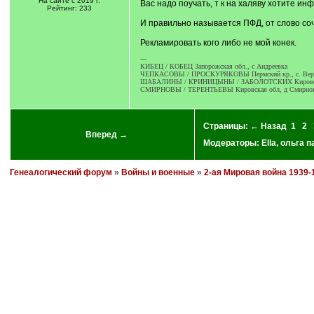
На сайте с 2019 г.
Вас надо поучать, т к на халяву хотите ин
Рейтинг: 233
И правильно называется ПФД, от слово соч
Рекламировать кого либо не мой конек.
---
КИБЕЦ / КОБЕЦ Запорожская обл., с Андреевка
ЧЕПКАСОВЫ / ПРОСКУРЯКОВЫ Пермский кр., с. Верхн
ШАБАЛИНЫ / КРИНИЦЫНЫ / ЗАБОЛОТСКИХ Кировская о
СМИРНОВЫ / ТЕРЕНТЬЕВЫ Кировская обл, д Смирнов
Страницы:
← Назад
1
2
Вперед →
Модераторы:
Ella
,
ольга п
Генеалогический форум
»
Войны и военные
»
2-ая Мировая война 1939-1