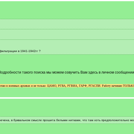
фильтрации в 1941-1942гг ?
 Подробности такого поиска мы можем озвучить Вам здесь в личном сообщении,
аботаю в военных архивах и не только: ЦАМО, РГВА, РГВИА, ГАРФ, РГАСПИ. Работу начинаю ТОЛЬКО п
речена, в буквальном смысле прошита белыми нитками, что там хоть предположительно м