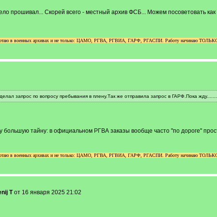
дело прошивал... Скорей всего - местный архив ФСБ... Можем посоветовать как 
аботаю в военных архивах и не только: ЦАМО, РГВА, РГВИА, ГАРФ, РГАСПИ. Работу начинаю ТОЛЬКО п
елал запрос по вопросу пребывания в плену.Так же отправила запрос в ГАРФ.Пока жду.......
жу большую тайну: в официальном РГВА заказы вообще часто "по дороге" про
аботаю в военных архивах и не только: ЦАМО, РГВА, РГВИА, ГАРФ, РГАСПИ. Работу начинаю ТОЛЬКО п
nij T
от 16 января 2025 21:02