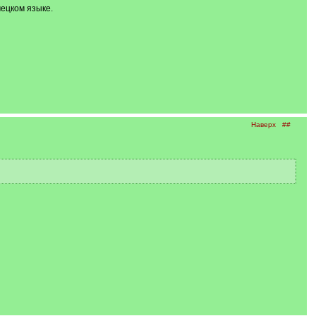
мецком языке.
Наверх
##