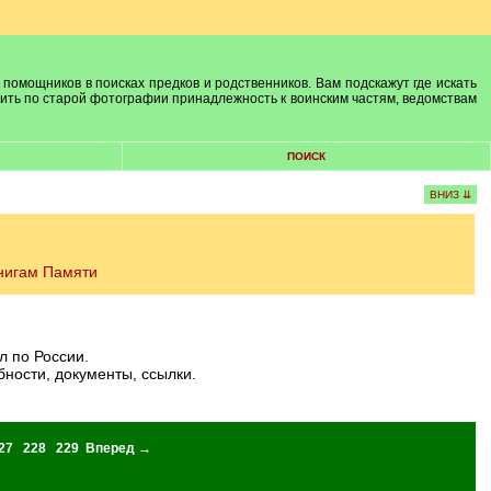
 помощников в поисках предков и родственников. Вам подскажут где искать
лить по старой фотографии принадлежность к воинским частям, ведомствам
ПОИСК
ВНИЗ ⇊
нигам Памяти
 по России.
ности, документы, ссылки.
27
228
229
Вперед →