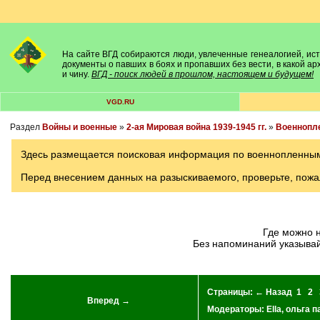
На сайте ВГД собираются люди, увлеченные генеалогией, исто
документы о павших в боях и пропавших без вести, в какой а
и чину.
ВГД - поиск людей в прошлом, настоящем и будущем!
VGD.RU
Раздел
Войны и военные
»
2-ая Мировая война 1939-1945 гг.
»
Военнопл
Здесь размещается поисковая информация по военнопленным в
Перед внесением данных на разыскиваемого, проверьте, пожа
Где можно 
Без напоминаний указывай
Страницы:
← Назад
1
2
Вперед →
Модераторы:
Ella
,
ольга п