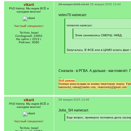
vikarii
28 января 2025 13:42
28 января 2025 13:44
PhD history. Мы ищем ВСЁ и
находим многое!
velev70 написал:
[
q
romanvm написал:
Частный специалист
]
[
Tel Aviv, Israel
q
Этим занимались СМЕРШ, НКВД.
Сообщений: 23952
]
[
На сайте с 2013 г.
/
Рейтинг: 8560
q
]
Запуталась. В ФСБ или в ЦАМО искать факт 
[
/
q
]
Сначала - в РГВА. А дальше - как повезёт.
---
Мой дневник
Платные консультации по военно-чекистскому поиску. Р
kaminsckij.valera@yandex.com; vkamiinskij@gmail.com
vikarii
28 января 2025 13:46
PhD history. Мы ищем ВСЁ и
находим многое!
Julia_SH написал:
[
Еще вопрос, примерно половина дела засек
q
[
Частный специалист
]
/
q
Tel Aviv, Israel
]