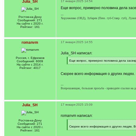
Julia_SH
17 января 2025 14:54
Еще вопрос, примерно половина дела засе
---
Ростов-на-Дону
Хорунженко (ОВД), Зубарев (Пенз. губ-Ставр. губ), Лужец
Сообщений: 271
На сайте с 2020 г.
Рейтинг: 161
romanvm
17 января 2025 14:55
Julia_SH написал:
Россия, г. Ефремов
[
Еще вопрос, примерно половина дела засек
Сообщений: 6009
q
[
На сайте с 2014 г.
]
/
Рейтинг: 4017
q
Скорее всего информация о других людях.
]
---
Вопрошающие, большая просьба - приводите ссылки на д
Julia_SH
17 января 2025 15:09
romanvm написал:
Ростов-на-Дону
[
Сообщений: 271
q
Скорее всего информация о других людях. В
На сайте с 2020 г.
]
[
Рейтинг: 161
/