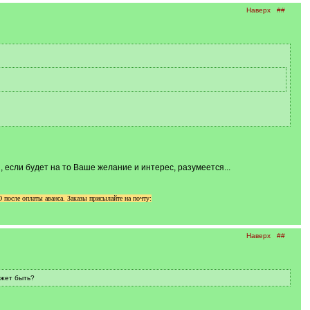
Наверх
##
 если будет на то Ваше желание и интерес, разумеется...
осле оплаты аванса. Заказы присылайте на почту:
Наверх
##
ожет быть?