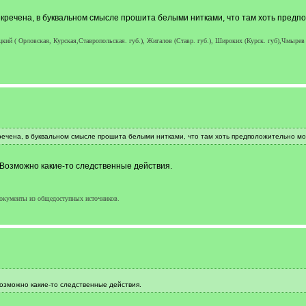
кречена, в буквальном смысле прошита белыми нитками, что там хоть предп
кий ( Орловская, Курская,Ставропольская. губ.), Жигалов (Ставр. губ.), Широких (Курск. губ),Чмырев 
речена, в буквальном смысле прошита белыми нитками, что там хоть предположительно м
 Возможно какие-то следственные действия.
окументы из общедоступных источников.
озможно какие-то следственные действия.