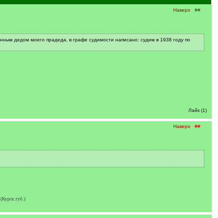
Наверх
##
онным дедом моего прадеда, в графе судимости написано: судим в 1938 году по
Лайк (1)
Наверх
##
(Курск.губ.)