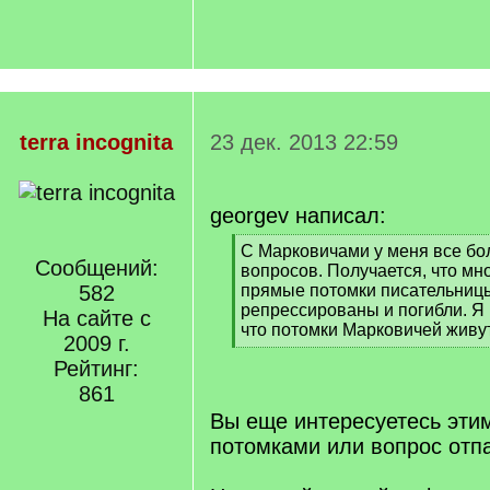
terra incognita
23 дек. 2013 22:59
georgev написал:
[
С Марковичами у меня все бо
Сообщений:
q
вопросов. Получается, что м
]
582
прямые потомки писательниц
репрессированы и погибли. Я
На сайте с
что потомки Марковичей живут
2009 г.
[
Рейтинг:
/
q
861
]
Вы еще интересуетесь этим
потомками или вопрос отп