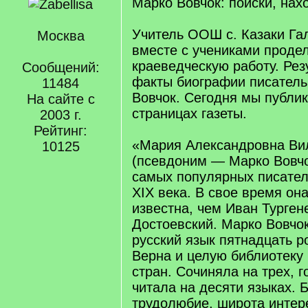
Марко Вовчок: поиски, нах
Учитель ООШ с. Казаки Га
Москва
вместе с учениками проде
краеведческую работу. Рез
Сообщений:
факты биографии писател
11484
Вовчок. Сегодня мы публик
На сайте с
страницах газеты.
2003 г.
Рейтинг:
«Мария Александровна Ви
10125
(псевдоним — Марко Вовчо
самых популярных писате
XIX века. В свое время он
известна, чем Иван Турген
Достоевский. Марко Вовчо
русский язык пятнадцать 
Верна и целую библиотеку
стран. Сочиняла на трех, г
читала на десяти языках. 
трудолюбие, широта интер