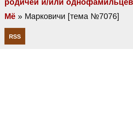
родичей и/или однофамильце
Мё
» Марковичи [тема №7076]
RSS