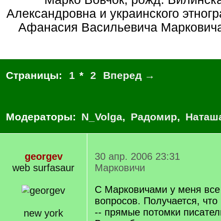
Александровна и украинского этног
Афанасия Васильевича Марковича 
Страницы:
1
*
2
Вперед →
Модераторы:
N_Volga
,
Радомир
,
Наташ
georgev
30 апр. 2006 23:31
web surfasaur
Марковичи
С Марковичами у меня все
вопросов. Получается, что
-- прямые потомки писате
new york