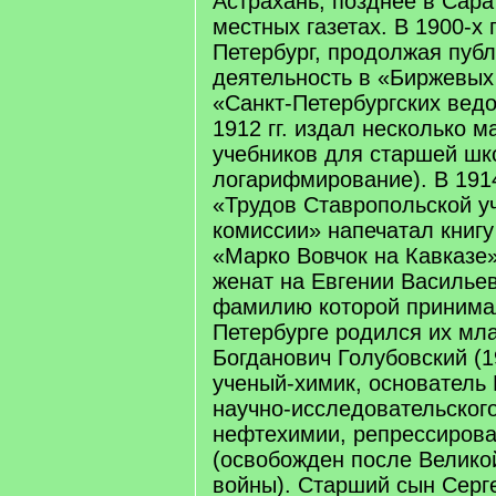
Астрахань, позднее в Сара
местных газетах. В 1900-х г
Петербург, продолжая пуб
деятельность в «Биржевых
«Санкт-Петербургских ведо
1912 гг. издал несколько 
учебников для старшей шк
логарифмирование). В 1914
«Трудов Ставропольской у
комиссии» напечатал книгу
«Марко Вовчок на Кавказе
женат на Евгении Василье
фамилию которой принимал
Петербурге родился их м
Богданович Голубовский (1
ученый-химик, основатель
научно-исследовательского
нефтехимии, репрессирован
(освобожден после Велико
войны). Старший сын Серг