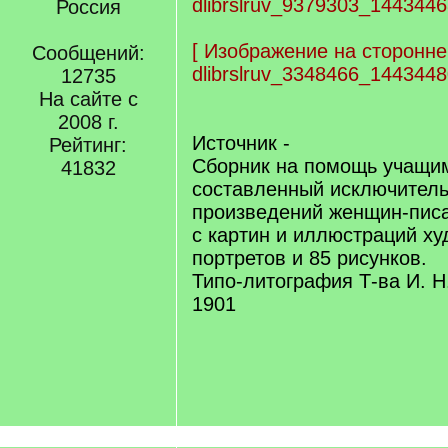
dlibrslruv_9379303_1443446
Россия
[
Изображение на сторонне
Сообщений:
dlibrslruv_3348466_1443448
12735
На сайте с
2008 г.
Источник -
Рейтинг:
Сборник на помощь учащи
41832
составленный исключитель
произведений женщин-писа
с картин и иллюстраций ху
портретов и 85 рисунков.
Типо-литография Т-ва И. Н
1901