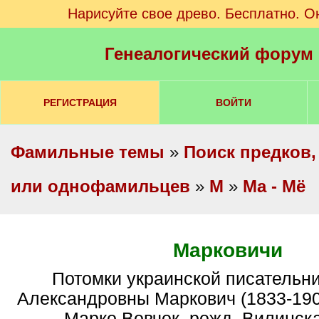
Нарисуйте свое древо. Бесплатно. О
Генеалогический форум
РЕГИСТРАЦИЯ
ВОЙТИ
Фамильные темы
»
Поиск предков,
или однофамильцев
»
М
»
Ма - Мё
Марковичи
Потомки украинской писательницы Марии
Александровны Маркович (1833-190
Марко Вовчок, рожд. Вилинск