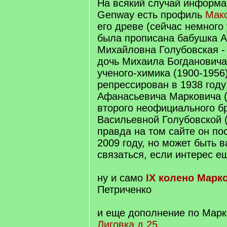
На всякий случай информац
Genway есть профиль
Макс
его древе (сейчас немного
была прописана бабушка 
Михайловна Голубовская - 1
дочь Михаила Богдановича 
ученого-химика (1900-1956
репрессирован в 1938 году
Афанасьевича Марковича (
второго неофициального бр
Васильевной Голубовской 
правда на том сайте он по
2009 году, но может быть в
связаться, если интерес 
ну и само
IX колено Марк
Петриченко
и еще дополнение по Мар
Лиговка д.25