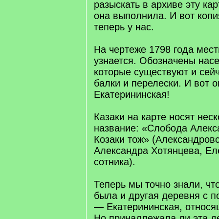
разыскать в архиве эту ка
она выполнила. И вот копи
теперь у нас.
На чертеже 1798 года мес
узнается. Обозначены нас
которые существуют и сей
балки и перелески. И вот 
Екатерининская!
Казаки на карте носят неск
название: «Слобода Алекс
Козаки тож» (Александров
Александра Хотянцева, Еле
сотника).
Теперь мы точно знали, чт
была и другая деревня с 
— Екатерининская, относя
Но принадлежала ли эта д