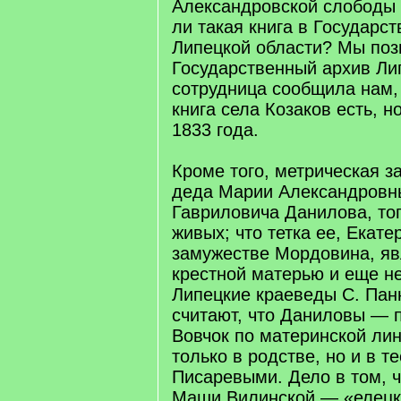
Александровской слободы 
ли такая книга в Государс
Липецкой области? Мы поз
Государственный архив Лип
сотрудница сообщила нам,
книга села Козаков есть, н
1833 года.
Кроме того, метрическая за
деда Марии Александровн
Гавриловича Данилова, тог
живых; что тетка ее, Екате
замужестве Мордовина, яв
крестной матерью и еще н
Липецкие краеведы С. Пан
считают, что Даниловы — 
Вовчок по материнской ли
только в родстве, но и в т
Писаревыми. Дело в том, ч
Маши Вилинской — «елецк