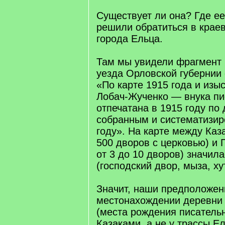
Существует ли она? Где е
решили обратиться в крае
города Ельца.
Там мы увидели фрагмент 
уезда Орловской губернии
«По карте 1915 года и изыс
Лобач-Жученко — внука пи
отпечатана в 1915 году по
собранным и систематизир
году». На карте между Каз
500 дворов с церковью) и
от 3 до 10 дворов) значил
(господский двор, мыза, ху
Значит, наши предположен
местонахождении деревни
(места рождения писатель
Казаками, а не у трассы Е