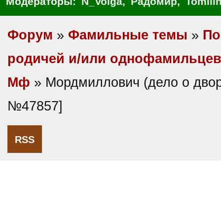
Модераторы:
N_Volga
,
Радомир
,
Tomili
Форум
»
Фамильные темы
»
По
родичей и/или однофамильце
Мф
» Мордмиллович (дело о двор
№47857]
RSS