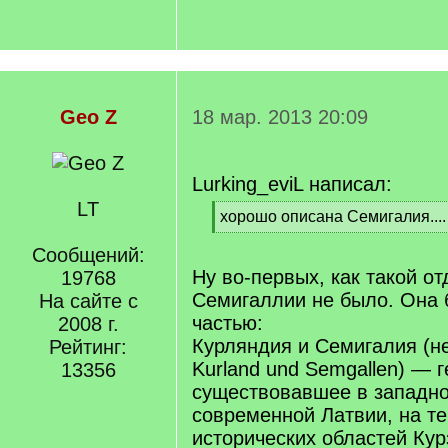
Geo Z
18 мар. 2013 20:09
Lurking_eviL написал:
LT
[
хорошо описана Семигалия....
q
[
]
Сообщений:
/
q
Ну во-первых, как такой о
19768
]
Семигаллии не было. Она 
На сайте с
частью:
2008 г.
Курляндия и Семигалия (н
Рейтинг:
Kurland und Semgallen) — г
13356
существовавшее в западно
современной Латвии, на т
исторических областей Кур