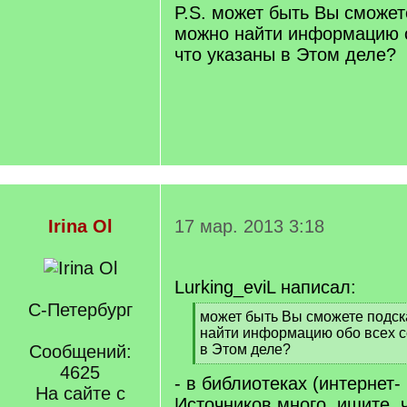
P.S. может быть Вы сможете
можно найти информацию о
что указаны в Этом деле?
Irina Ol
17 мар. 2013 3:18
Lurking_eviL написал:
С-Петербург
[
может быть Вы сможете подска
q
найти информацию обо всех с
]
Сообщений:
в Этом деле?
[
4625
- в библиотеках (интернет-
/
На сайте с
q
Источников много, ищите, 