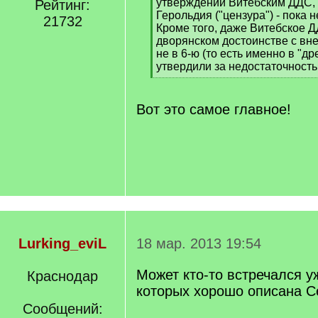
утверждении Витебским ДДС, 
Рейтинг:
Герольдия ("цензура") - пока 
21732
Кроме того, даже Витебское 
дворянском достоинстве с вне
не в 6-ю (то есть именно в "д
утвердили за недостаточность
[
/
q
Вот это самое главное!
]
Lurking_eviL
18 мар. 2013 19:54
Может кто-то встречался уж
Краснодар
которых хорошо описана Се
Сообщений: