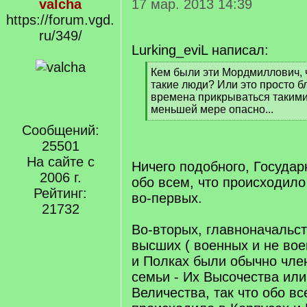
valcha
17 мар. 2013 14:39
https://forum.vgd.
ru/349/
Lurking_eviL написал:
[
Кем были эти Мордмиллович, ч
q
такие люди? Или это просто б
]
времена прикрываться таким
меньшей мере опасно...
[
Сообщений:
/
25501
q
]
На сайте с
Ничего подобного, Госуда
2006 г.
обо всем, что происходило
Рейтинг:
во-первых.
21732
Во-вторых, главноначальс
высших ( военных и не во
и Полках были обычно чле
семьи - Их Высочества или
Величества, так что обо вс