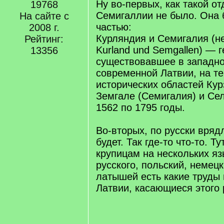
q
Ну во-первых, как такой о
19768
]
Семигаллии не было. Она 
На сайте с
частью:
2008 г.
Курляндия и Семигалия (н
Рейтинг:
Kurland und Semgallen) — г
13356
существовавшее в западно
современной Латвии, на т
исторических областей Кур
Земгале (Семигалия) и Сел
1562 по 1795 годы.
Во-вторых, по русски вряд
будет. Так где-то что-то. Т
крупицам на нескольких яз
русского, польский, немец
латышей есть какие труды
Латвии, касающиеся этого 