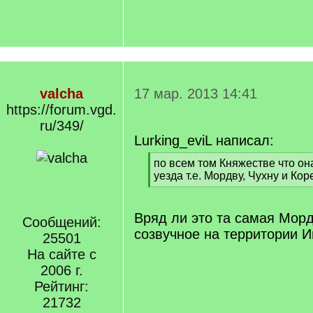
valcha
17 мар. 2013 14:41
https://forum.vgd.
ru/349/
Lurking_eviL написал:
[
по всем том Княжестве что он
q
уезда т.е. Мордву, Чухну и Кор
]
[
/
q
Вряд ли это та самая Морд
Сообщений:
]
созвучное на территории И
25501
На сайте с
2006 г.
Рейтинг:
21732