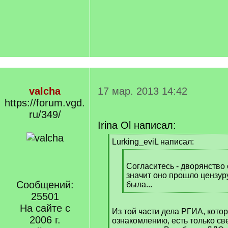
valcha
17 мар. 2013 14:42
https://forum.vgd.
ru/349/
Irina Ol написал:
[
Lurking_eviL написал:
q
[
]
q
Согласитесь - дворянство 
]
значит оно прошло цензуру
Сообщений:
была...
[
25501
/
На сайте с
Из той части дела РГИА, кото
q
2006 г.
ознакомлению, есть только св
]