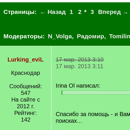
Страницы:
← Назад
1
2
*
3
Вперед →
Модераторы:
N_Volga
,
Радомир
,
Tomili
Lurking_eviL
17 мар. 2013 3:10
17 мар. 2013 3:11
Краснодар
Irina Ol написал:
Сообщений:
547
[
[
На сайте с
q
/
]
2012 г.
q
]
Рейтинг:
Спасибо за помощь - и Ва
142
поисках...