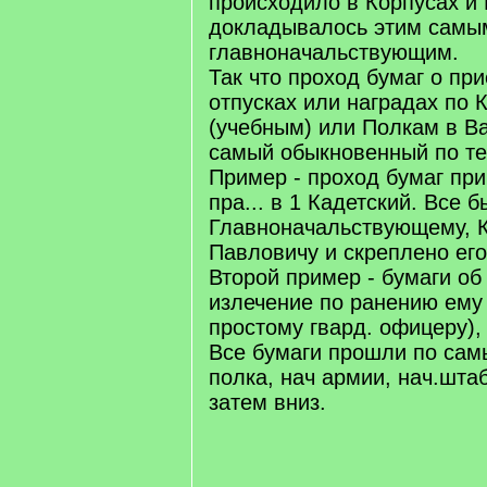
происходило в Корпусах и 
докладывалось этим самы
главноначальствующим.
Так что проход бумаг о пр
отпусках или наградах по 
(учебным) или Полкам в В
самый обыкновенный по т
Пример - проход бумаг пр
пра... в 1 Кадетский. Все
Главноначальствующему, 
Павловичу и скреплено ег
Второй пример - бумаги об
излечение по ранению ему 
простому гвард. офицеру), 
Все бумаги прошли по сам
полка, нач армии, нач.штаб
затем вниз.