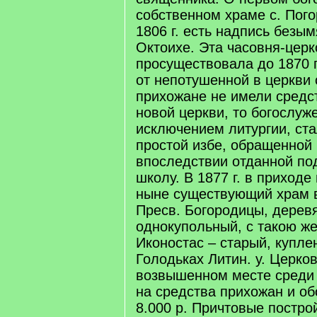
собственном храме с. Пого
1806 г. есть надпись безы
Октоихе. Эта часовня-церк
просуществовала до 1870 г.
от непотушенной в церкви с
прихожане не имели средст
новой церкви, то богослуже
исключением литургии, ст
простой избе, обращенной 
впоследствии отданной под
школу. В 1877 г. в приходе
ныне существующий храм в
Пресв. Богородицы, дерев
однокупольный, с такою ж
Иконостас – старый, куплен
Голодьках Литин. у. Церков
возвышенном месте среди 
на средства прихожан и о
8.000 р. Причтовые постро