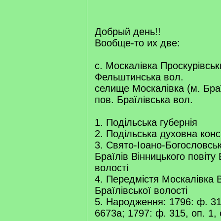
/
q
]
Добрый день!!
Вообще-то их две:
с. Москалівка Проскурівськ
Фельштинська вол.
селище Москалівка (м. Браї
пов. Браїлівська вол.
1. Подільська губернія
2. Подільська духовна конс
3. Свято-Іоано-Богословсь
Браїлів Вінницького повіту 
волості
4. Передмістя Москалівка В
Браїлівської волості
5. Народження: 1796: ф. 315
6673а; 1797: ф. 315, оп. 1,