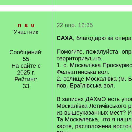
n_a_u
22 апр. 12:35
Участник
САХА
, благодарю за опера
Помогите, пожалуйста, оп
Сообщений:
территориально.
55
1. с. Москалівка Проскурів
На сайте с
Фельштинська вол.
2025 г.
2. селище Москалівка (м. Б
Рейтинг:
пов. Браїлівська вол.
33
В записях ДАХмО есть упо
Москалівка Летичівського р
из вышеуказанных мест? И
Та Москалевка, что я наш
карте, расположена восточ