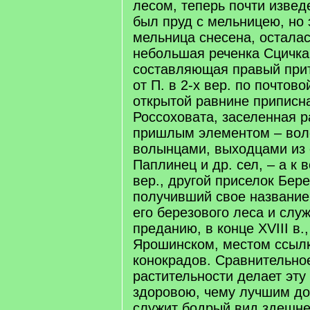
лесом, теперь почти изве
был пруд с мельницею, но 
мельница снесена, осталас
небольшая реченка Сцичка 
составляющая правый приток
от П. в 2-х вер. по почтов
открытой равнине приписн
Россоховата, заселенная 
пришлым элементом – вол
волынцами, выходцами из 
Паплинец и др. сел, – а к в
вер., другой приселок Бере
получивший свое название
его березового леса и слу
преданию, в конце XVIII в.
Ярошинском, местом ссыл
конокрадов. Сравнительно
растительности делает эту
здоровою, чему лучшим до
служит бодрый вид здешне