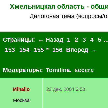
Хмельницкая область - общ
Далоговая тема (вопросы/о
Страницы:
← Назад
1
2
3
4
5
..
153
154
155
*
156
Вперед →
Модераторы:
Tomilina
,
secere
Mihailo
23 дек. 2004 3:50
Москва