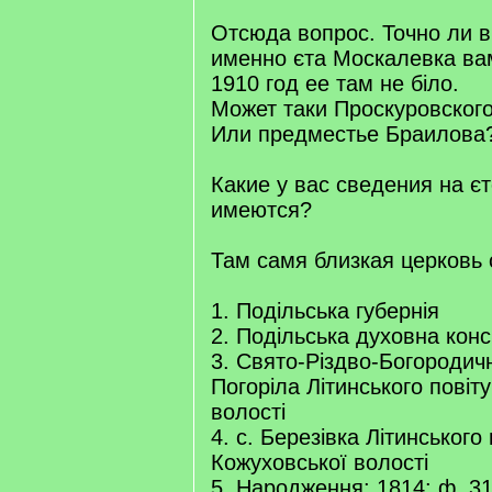
Отсюда вопрос. Точно ли ві
именно єта Москалевка ва
1910 год ее там не біло.
Может таки Проскуровског
Или предместье Браилова
Какие у вас сведения на є
имеются?
Там самя близкая церковь 
1. Подільська губернія
2. Подільська духовна конс
3. Свято-Різдво-Богородичн
Погоріла Літинського повіт
волості
4. с. Березівка Літинського 
Кожуховської волості
5. Народження: 1814: ф. 315