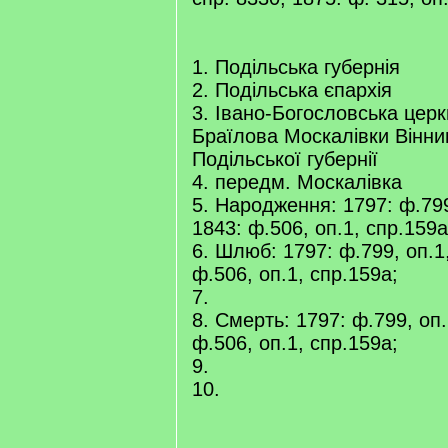
1. Подільська губернія
2. Подільська єпархія
3. Івано-Богословська цер
Браїлова Москалівки Вінниц
Подільської губернії
4. передм. Москалівка
5. Народження: 1797: ф.799
1843: ф.506, оп.1, спр.159а
6. Шлюб: 1797: ф.799, оп.1,
ф.506, оп.1, спр.159а;
7.
8. Смерть: 1797: ф.799, оп.
ф.506, оп.1, спр.159а;
9.
10.