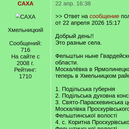
САХА
22 апр. 16:38
>> Ответ на
сообщение
по
от 22 апреля 2026 15:17
Хмельницкий
Добрый день!!
Это разные села.
Сообщений:
716
Фельштын ныне Гвардейск
На сайте с
области.
2008 г.
Москалёвка в Ярмолинецк
Рейтинг:
теперь в Хмельницком рай
1710
1. Подільська губернія
2. Подільська духовна конс
3. Свято-Параскевинська ц
Москалівка Проскурівського
Фельштинської волості
4. с. Коритна Проскурівсько
Фельштинської волості