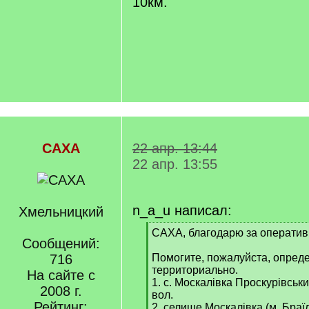
10км.
САХА
22 апр. 13:44
22 апр. 13:55
n_a_u написал:
Хмельницкий
[
САХА, благодарю за оператив
Сообщений:
q
]
716
Помогите, пожалуйста, опред
территориально.
На сайте с
1. с. Москалівка Проскурівськ
2008 г.
вол.
Рейтинг:
2. селище Москалівка (м. Браїл