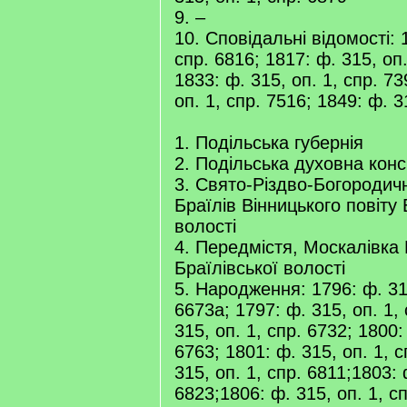
9. –
10. Сповідальні відомості: 1
спр. 6816; 1817: ф. 315, оп.
1833: ф. 315, оп. 1, спр. 73
оп. 1, спр. 7516; 1849: ф. 3
1. Подільська губернія
2. Подільська духовна конс
3. Свято-Різдво-Богородич
Браїлів Вінницького повіту 
волості
4. Передмістя, Москалівка 
Браїлівської волості
5. Народження: 1796: ф. 315
6673а; 1797: ф. 315, оп. 1,
315, оп. 1, спр. 6732; 1800:
6763; 1801: ф. 315, оп. 1, 
315, оп. 1, спр. 6811;1803: 
6823;1806: ф. 315, оп. 1, с