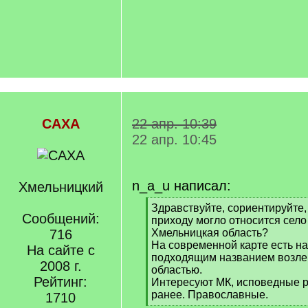
САХА
22 апр. 10:39
22 апр. 10:45
n_a_u написал:
Хмельницкий
[
Здравствуйте, сориентируйте,
Сообщений:
q
приходу могло относится село
]
716
Хмельницкая область?
На современной карте есть на
На сайте с
подходящим названием возле
2008 г.
областью.
Рейтинг:
Интересуют МК, исповедные ро
ранее. Православные.
1710
[