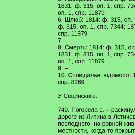
1831: ф. 315, оп. 1, спр. 73
оп. 1, спр. 11879
6. Шлюб: 1814: ф. 315, оп. 
ф. 315, оп. 1, спр. 7344; 18
спр. 11879
7. –
8. Смерть: 1814: ф. 315, оп.
1831: ф. 315, оп. 1, спр. 73
оп. 1, спр. 11879
9. –
10. Сповідальні відомості: 1
спр. 8269
У Сецинского:
749. Погорела с. – раскину
дороге из Литина в Летичев
последнего, на ровной жи
местности, когда-то покр