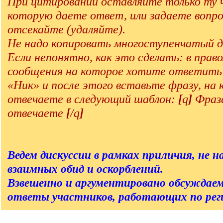
При цитировании оставляйте только ту 
которую даете ответ, или задаете вопро
отсекайте (удаляйте).
Не надо копировать многоступенчатый д
Если непонятно, как это сделать: в прав
сообщения на которое хотите ответит
«Ник» и после этого вставьте фразу, на
отвечаете в следующий шаблон:
[
q
]
Фраза
отвечаете
[
/q
]
Ведем дискуссии в рамках приличия, не на
взаимных обид и оскорблений.
Взвешенно и аргументировано обсуждаем
ответы участников, работающих по реги