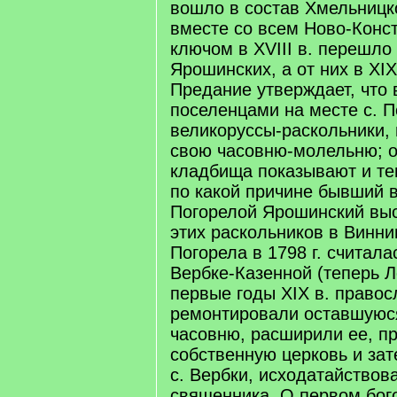
вошло в состав Хмельницко
вместе со всем Ново-Конс
ключом в XVIII в. перешло
Ярошинских, а от них в XIX
Предание утверждает, что 
поселенцами на месте с. 
великоруссы-раскольники,
свою часовню-молельню; о
кладбища показывают и те
по какой причине бывший 
Погорелой Ярошинский выс
этих раскольников в Винни
Погорела в 1798 г. считала
Вербке-Казенной (теперь Ле
первые годы XIX в. правос
ремонтировали оставшуюся
часовню, расширили ее, п
собственную церковь и зат
с. Вербки, исходатайствов
священника. О первом бог