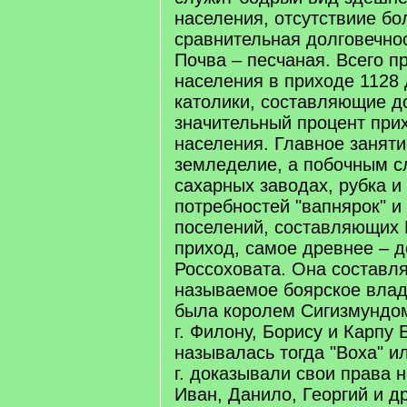
населения, отсутствиие бо
сравнительная долговечно
Почва – песчаная. Всего п
населения в приходе 1128 д.
католики, составляющие д
значительный процент при
населения. Главное заняти
земледелие, а побочным с
сахарных заводах, рубка и
потребностей "вапнярок" и 
поселений, составляющих 
приход, самое древнее – 
Россоховата. Она составл
называемое боярское влад
была королем Сигизмундом
г. Филону, Борису и Карпу 
называлась тогда "Воха" ил
г. доказывали свои права н
Иван, Данило, Георгий и д