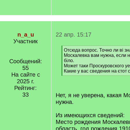
n_a_u
22 апр. 15:17
Участник
[
Отсюда вопрос. Точно ли ві зн
q
Москалевка вам нужна, если н
]
Сообщений:
біло.
Может таки Проскуровского у
55
Какие у вас сведения на єтот
На сайте с
[
2025 г.
/
q
Рейтинг:
]
33
Нет, я не уверена, какая 
нужна.
Из имеющихся сведений:
Место рождения Москалев
область, год рождения 191