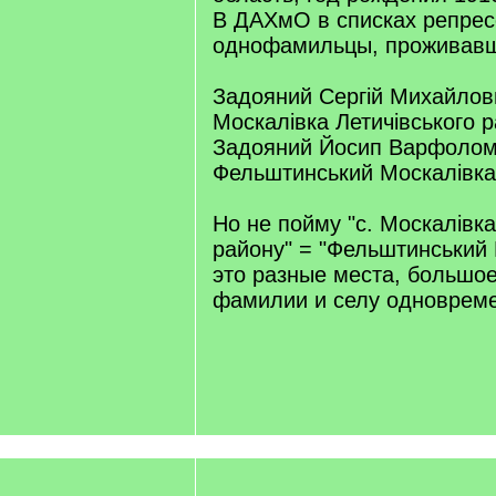
В ДАХмО в списках репре
однофамильцы, проживавш
Задояний Сергій Михайлови
Москалівка Летичівського 
Задояний Йосип Варфолом
Фельштинський Москалівка
Но не пойму "с. Москалівка
району" = "Фельштинський 
это разные места, большо
фамилии и селу одноврем