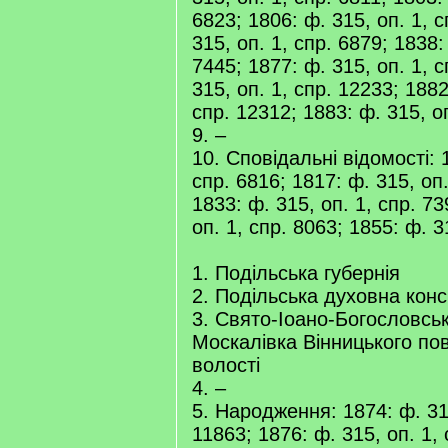
6823; 1806: ф. 315, оп. 1, с
315, оп. 1, спр. 6879; 1838:
7445; 1877: ф. 315, оп. 1, 
315, оп. 1, спр. 12233; 1882
спр. 12312; 1883: ф. 315, о
9. –
10. Сповідальні відомості: 1
спр. 6816; 1817: ф. 315, оп.
1833: ф. 315, оп. 1, спр. 73
оп. 1, спр. 8063; 1855: ф. 3
1. Подільська губернія
2. Подільська духовна конс
3. Свято-Іоано-Богословськ
Москалівка Вінницького пов
волості
4. –
5. Народження: 1874: ф. 315
11863; 1876: ф. 315, оп. 1,