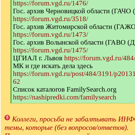
https://forum.vgd.ru/1476/
Гос. архив Черновицкой области (ГАЧО
https://forum.vgd.ru/3518/
Гос. архив Житомирской области (ГАЖ
https://forum.vgd.ru/1473/
Гос. архив Волынской области (ГАВО (
https://forum.vgd.ru/1475/
ЦГИАЛ г. Львов
https://forum.vgd.ru/484
МК и где искать дела здесь
https://forum.vgd.ru/post/484/3191/p201
62
Список каталогов FamilySearch.org
https://nashipredki.com/familysearch
[
/
q
Коллеги, просьба не забалтывать 
]
темы, которые (без вопросов/ответов).