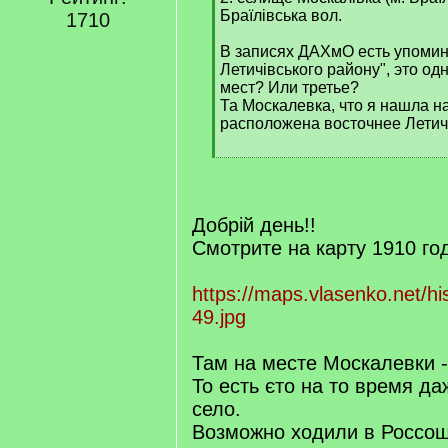
Браїлівська вол.
1710
В записях ДАХмО есть упомин
Летичівського району", это о
мест? Или третье?
Та Москалевка, что я нашла н
расположена восточнее Летич
[
/
q
]
Добрій день!!
Смотрите на карту 1910 го
https://maps.vlasenko.net/hi
49.jpg
Там на месте Москалевки -
То есть єто на то время да
село.
Возможно ходили в Россош