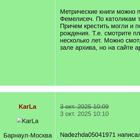
q
]
Метрические книги можно п
Фемелисеч. По католикам т
Причем крестить могли и п
рождения. Т.е. смотрите п
несколько лет. Можно смот
зале архива, но на сайте а
KarLa
3 окт. 2025 10:09
3 окт. 2025 10:10
Nadezhda05041971 написа
Барнаул-Москва