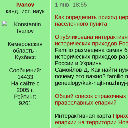
Ivanov
1 янв. 18:55
канд. ист. наук
Как определить приход цер
населенного пункта
Опубликована интерактивн
исторических приходов Ро
Кемеровская
Familio размещена самая 
область -
исторических приходов ра
Кузбасс
России и Украины
Самойлов Д. Как найти ну
Сообщений:
почему это важно? familio.
14433
genealogy/kak-najti-nuzhnyj-
На сайте с
2005 г.
Общий список справочных 
Рейтинг:
православных епархий
9261
Интерактивная карта
Прих
епархии на территории Но