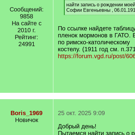
[
найти запись о рождении мое
Сообщений:
q
Софии Евгеньевны , 06.01.19
]
9858
[
/
На сайте с
q
По ссылке найдете таблиц
2010 г.
]
пленок мормонов в ГАТО. Е
Рейтинг:
по римско-католическому
24991
костелу. (1911 год см. п.37
https://forum.vgd.ru/post/
Boris_1969
25 окт. 2025 9:09
Новичок
Добрый день!
Пытаемся найти запись о 