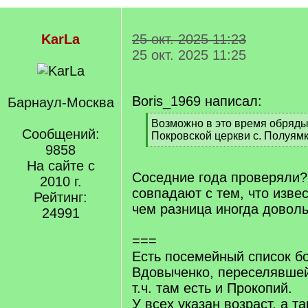
KarLa
25 окт. 2025 11:23
25 окт. 2025 11:25
Boris_1969 написал:
Барнаул-Москва
[
Возможно в это время обряды
Сообщений:
q
Покровской церкви с. Полуямк
]
9858
[
/
На сайте с
q
Соседние года проверяли?
2010 г.
]
совпадают с тем, что извес
Рейтинг:
чем разница иногда доволь
24991
===
Есть посемейный список б
Вдовыченко, переселявшей
т.ч. там есть и Прокопий.
У всех указан возраст, а т