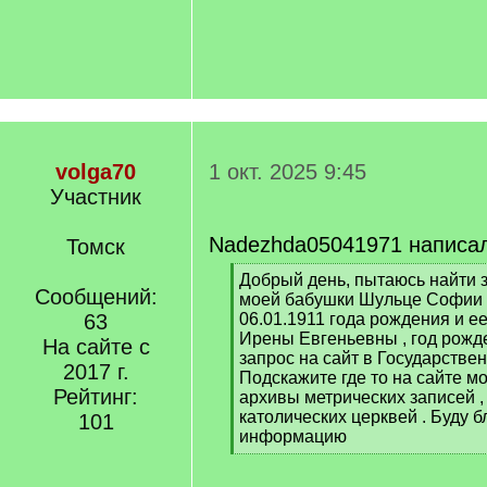
volga70
1 окт. 2025 9:45
Участник
Nadezhda05041971 написа
Томск
[
Добрый день, пытаюсь найти 
Сообщений:
q
моей бабушки Шульце Софии 
]
63
06.01.1911 года рождения и е
Ирены Евгеньевны , год рожд
На сайте с
запрос на сайт в Государствен
2017 г.
Подскажите где то на сайте м
Рейтинг:
архивы метрических записей ,
католических церквей . Буду 
101
информацию
[
/