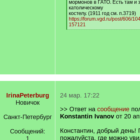
мормонов в ГАТО. Есть там и 
католическому
костелу. (1911 год см. п.3719)
https://forum.vgd.ru/post/606/
157121
[
/
q
]
IrinaPeterburg
24 мар. 17:22
Новичок
>> Ответ на
сообщение
пол
Konstantin Ivanov
от 20 ап
Санкт-Петербург
Константин, добрый день! 
Сообщений:
пожалуйста, где можно уви
1