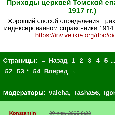
Приходы церквей Томской епа
1917 гг.)
Хороший способ определения прихода - искать в
индексированном справочнике 1914 
https://inv.velikie.org/doc/d
Страницы:
← Назад
1
2
3
4
5
..
52
53
*
54
Вперед →
Модераторы:
valcha
,
Tasha56
,
Igo
Konstantin
20 апр. 2005 8:23