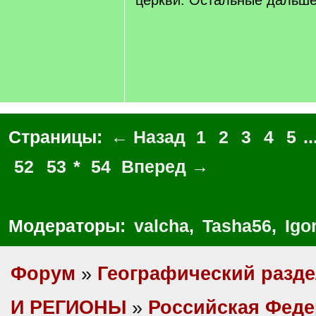
церкви. Остальные дальше
Страницы:
← Назад
1
2
3
4
5
..
52
53
*
54
Вперед →
Модераторы:
valcha
,
Tasha56
,
Igo
Форум
»
Географический разд
И РЕГИОНЫ
»
Российская Фед