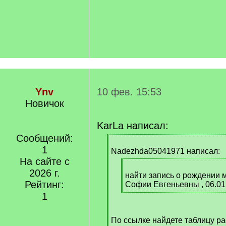
Ynv
10 фев. 15:53
Новичок
KarLa написал:
Сообщений:
[
1
q
Nadezhda05041971 написал:
]
На сайте с
[
2026 г.
q
найти запись о рождении
Рейтинг:
]
Софии Евгеньевны , 06.01
[
1
/
q
По ссылке найдете таблицу р
]