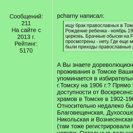
pcharny написал:
Сообщений:
211
[
ищу брак православных в Том
На сайте с
q
Рождение ребенка - ноябрь 1
]
2013 г.
церковь. Брачные обыски на F
просмотрены - нету. Где еще м
Рейтинг:
были приходы православные
5170
[
/
q
А Вы знаете дореволюцио
]
проживания в Томске Ваши
упоминается в избиратель
г.Томску на 1906 г.? Прямо
доступности от Воскресенс
храмов в Томске в 1902-190
Относительно недалеко б
Благовещенская, Духосоше
Никольская и Вознесенска
(там тоже регистрировали 