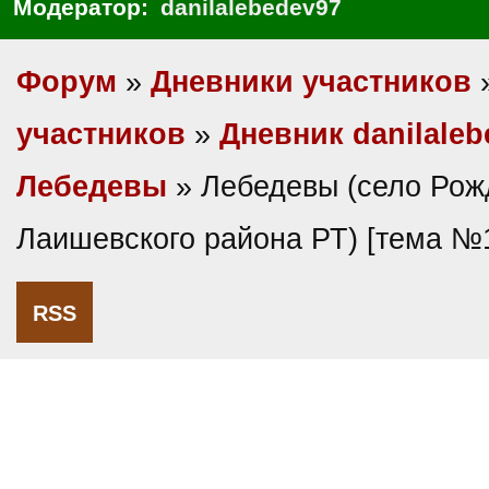
Модератор:
danilalebedev97
Форум
»
Дневники участников
участников
»
Дневник danilaleb
Лебедевы
» Лебедевы (село Рож
Лаишевского района РТ) [тема №
RSS