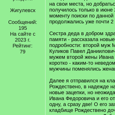
на свои места, но добратьс
получилось только в июне 2
Жигулевск
моменту поиски по данной 
продолжались уже почти 2 
Сообщений:
195
Сестра деда в добром здр
На сайте с
памяти - рассказала новы
2023 г.
подробности: второй муж 
Рейтинг:
Куликов Павел Даниилович
79
мужем второй жены Ивана
коротко - каким-то невед
мужчины поменялись жена
Далее я отправился на кл
Рождествено, в надежде на
новые зацепки, но неожид
Ивана Федоровича и его от
одну, а сразу две! О его з
кладбище Рождествено доч