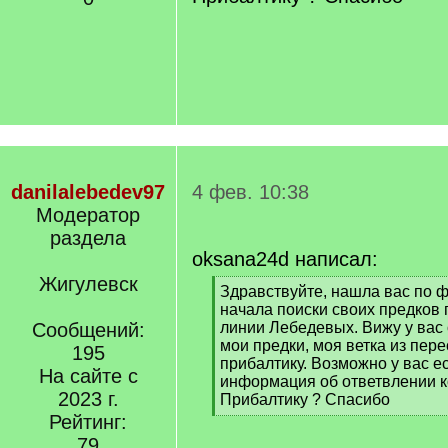
danilalebedev97
4 фев. 10:38
Модератор
раздела
oksana24d написал:
Жигулевск
[
Здравствуйте, нашла вас по ф
q
начала поиски своих предков
]
Сообщений:
линии Лебедевых. Вижу у вас 
мои предки, моя ветка из пер
195
прибалтику. Возможно у вас ес
На сайте с
информация об ответвлении к
2023 г.
Прибалтику ? Спасибо
[
Рейтинг:
/
79