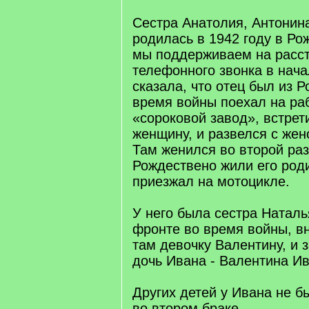
Сестра Анатолия, Антонин
родилась в 1942 году в Ро
мы поддерживаем на расст
телефонного звонка в нача
сказала, что отец был из Р
время войны поехал на раб
«сороковой завод», встрет
женщину, и развелся с жен
Там женился во второй раз
Рождествено жили его роди
приезжал на мотоцикле.
У него была сестра Наталь
фронте во время войны, в
там девочку Валентину, и 
дочь Ивана - Валентина И
Других детей у Ивана не б
во втором браке