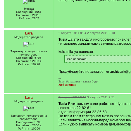
Lara, подскажите, пожалуйста, на сайте Г
Москва
Сообщений: 1551
На сайте с 2011 г.
Рейтинг: 2857
Lara
2 августа 2011 8:04
2 августа 2011 8:10
Модератор раздела
Tusia
Да,это так.Для иногородних привилег
читального зала,думаю в личном разговоре
Тарханкут- полуостров на
kolo-mila-ya написал:
полуострове.
Сообщений: 5706
[
Уже написала
На сайте с 2006 г.
q
[
Рейтинг: 10990
]
/
q
Продублируйте по электронке archiv.ark@g
]
---
Были бы казачки – казаки будут!
Мой дневник
Lara
3 августа 2011 9:10
3 августа 2011 9:51
Модератор раздела
Tusia
В читальном зале работает Шульжен
секретарь-22-82-61
отдел информации-22-85-68
Тарханкут- полуостров на
По всем трем телефонам можно позвонить 
полуострове.
Если звонить из России-перед номером ну
Сообщений: 5706
Если нужно выписать номера дел,необходи
На сайте с 2006 г.
Рейтинг: 10990
---