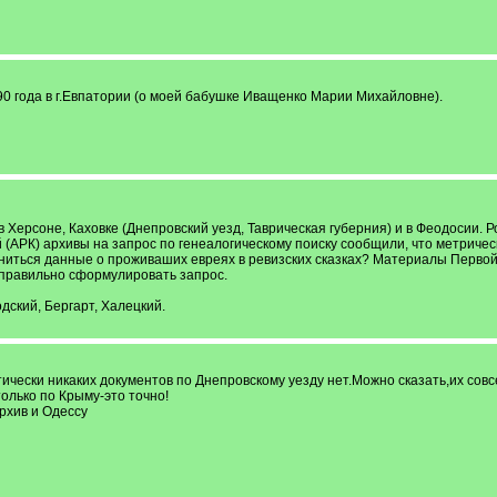
0 года в г.Евпатории (о моей бабушке Иващенко Марии Михайловне).
в Херсоне, Каховке (Днепровский уезд, Таврическая губерния) и в Феодосии. Р
АРК) архивы на запрос по генеалогическому поиску сообщили, что метрически
ниться данные о проживаших евреях в ревизских сказках? Материалы Перво
 правильно сформулировать запрос.
ский, Бергарт, Халецкий.
ески никаких документов по Днепровскому уезду нет.Можно сказать,их совсе
олько по Крыму-это точно!
рхив и Одессу