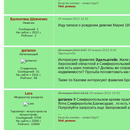
Были бы казачки – казаки будут!
Мой дневник
Валентина Шевченко
15 января 2012 12:31
Новичок
Ищу записи о рождении девочки Марии 189
Сообщений: 1
На сайте с 2012 г.
Рейтинг: 2
gurianov
29 января 2012 0:37
29 января 2012 0:42
Эдельштейн
Начинающий
Интересуют фамилия
Эдельштейн
. Жили 
Херсонский областной и Симферопольский (
или есть шанс поискать? Должны же сохра
Ставрополь
Сообщений: 31
недвижимости? Просьба посоветовать как
На сайте с 2011 г.
Рейтинг: 38
Также по Каховке интересуют фамилии Брод
Lara
29 января 2012 15:13
29 января 2012 15:53
Модератор раздела
gurianov
В Симферопольском архиве практич
Ялте,Симферополю,Бахчисараю...то есть т
Попробуйте запросить еще Запорожский а
Тарханкут- полуостров на
---
полуострове.
Были бы казачки – казаки будут!
Сообщений: 5706
Мой дневник
На сайте с 2006 г.
Рейтинг: 10990