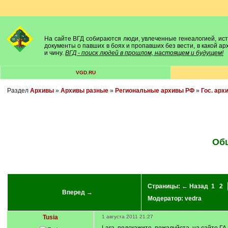
На сайте ВГД собираются люди, увлеченные генеалогией, исто
документы о павших в боях и пропавших без вести, в какой а
и чину.
ВГД - поиск людей в прошлом, настоящем и будущем!
VGD.RU
Раздел
Архивы
»
Архивы разные
»
Региональные архивы РФ
»
Гос. арх
Общ
Страницы:
← Назад
1
2
Вперед →
Модератор:
vedra
Tusia
1 августа 2011 21:27