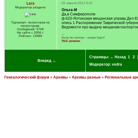
Lara
25 апреля 2012 9:32
Модератор раздела
Ольга-М
Да,в Симферополе
ф.620-Ялтинская мещанская управа.Дел 83
Тарханкут- полуостров на
опись 1 Распоряжение Таврической губерн
полуострове.
Ведомости про выдачу мещанам паспортов
Сообщений: 5706
На сайте с 2006 г.
---
Рейтинг: 10990
Были бы казачки – казаки будут!
Мой дневник
Страницы:
← Назад
1
2
Вперед →
Модератор:
vedra
Генеалогический форум
»
Архивы
»
Архивы разные
»
Региональные ар