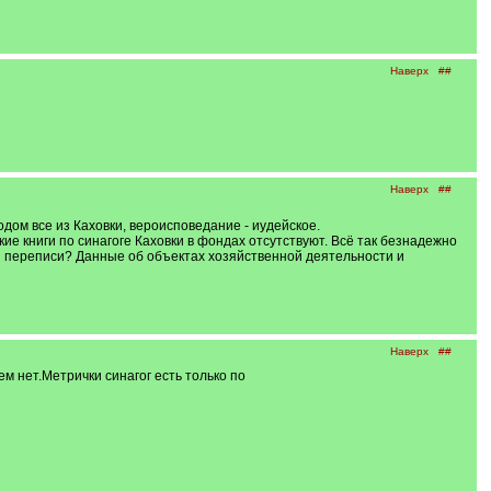
Наверх
##
Наверх
##
одом все из Каховки, вероисповедание - иудейское.
е книги по синагоге Каховки в фондах отсутствуют. Всё так безнадежно
й переписи? Данные об объектах хозяйственной деятельности и
Наверх
##
м нет.Метрички синагог есть только по