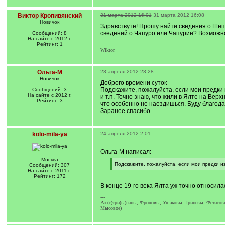
Виктор Кропивянский
31 марта 2012 16:01
31 марта 2012 16:08
Новичок
Здравствуте! Прошу найти сведения о Шеп
сведений о Чапуро или Чапурин? Возможно
Сообщений: 8
На сайте с 2012 г.
Рейтинг: 1
---
Wiktor
Ольга-М
23 апреля 2012 23:28
Новичок
Доброго времени суток
Подскажите, пожалуйста, если мои предки и
Сообщений: 3
На сайте с 2012 г.
и т.п. Точно знаю, что жили в Ялте на Ве
Рейтинг: 3
что особенно не наездишься. Буду благода
Заранее спасибо
kolo-mila-ya
24 апреля 2012 2:01
Ольга-М написал:
Москва
[
Подскажите, пожалуйста, если мои предки из
Сообщений: 307
q
[
На сайте с 2011 г.
]
/
Рейтинг: 172
q
В конце 19-го века Ялта уж точно относил
]
---
Рас(с)три(ы)гины, Фроловы, Ушаковы, Гриневы, Фетисовы
Мысовое)