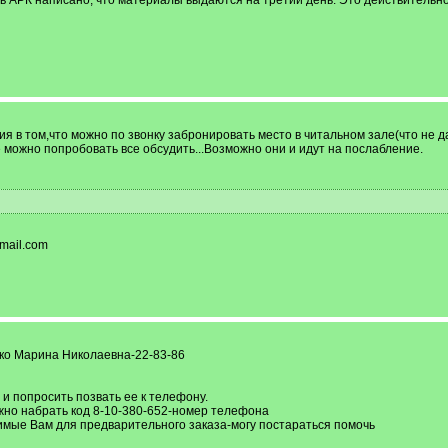
А в АРК написано, что материалы выдаются на третий день. Это действительн
ия в том,что можно по звонку забронировать место в читальном зале(что не
 можно попробовать все обсудить...Возможно они и идут на послабление.
mail.com
ко Марина Николаевна-22-83-86
и попросить позвать ее к телефону.
жно набрать код 8-10-380-652-номер телефона
мые Вам для предварительного заказа-могу постараться помочь