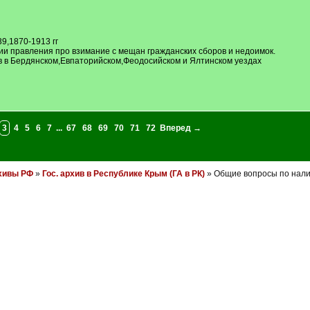
9,1870-1913 гг
ии правления про взимание с мещан гражданских сборов и недоимок.
 в Бердянском,Евпаторийском,Феодосийском и Ялтинском уездах
3
4
5
6
7
...
67
68
69
70
71
72
Вперед →
хивы РФ
»
Гос. архив в Республике Крым (ГА в РК)
» Общие вопросы по нали