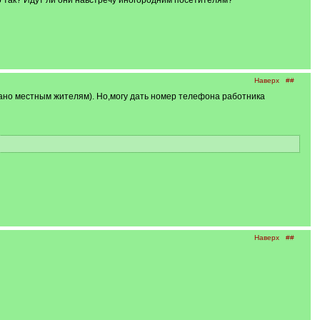
о так? Идут ли они навстречу иногородним посетителям?
Наверх
##
 дано местным жителям). Но,могу дать номер телефона работника
Наверх
##