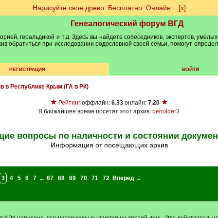
Нарисуйте свое древо. Бесплатно. Онлайн.
[х]
Генеалогический форум ВГД
рией, геральдикой и т.д. Здесь вы найдете собеседников, экспертов, умелых
рхив обратиться при исследовании родословной своей семьи, помогут опреде
РЕГИСТРАЦИЯ
ВОЙТИ
ив в Республике Крым (ГА в РК)
★
★
Рейтинг
оффлайн:
6.33
онлайн:
7.20
В ближайшее время посетят этот архив:
beholder3
ие вопросы по наличности и состоянии докуме
Информация от посещающих архив
3
4
5
6
7
...
67
68
69
70
71
72
Вперед →