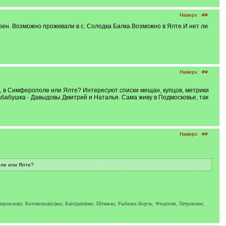
Наверх
##
н. Возможно проживали в с. Солодка Балка.Возможно в Ялте.И нет ли
Наверх
##
еве, в Симферополе или Ялте? Интересуют списки мещан, купцов, метрики
рабабушка - Давыдовы Дмитрий и Наталья. Сама живу в Подмосковье, так
Наверх
##
оле или Ялте?
рожская). Колокольце(о)вы; Ка(о)де(и)нко, Штанько, Рыбалка (Керчь, Феодосия, Петровское,