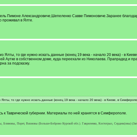
ель Пимоне Александровиче,Шепеленко Савве Пимоновиче.Заранее благодаре
 проживал в Ялте.
з Ялты, то где нужно искать данные (конец 19 века - начало 20 века) - в Ки
рхней Аутке в собственном доме, куда переехали из Николаева. Прапрадед и п
рна за подсказку.
 Ялты, то где нужно искать данные (конец 19 века - начало 20 века) - в Киеве, в Симфероп
ась к Таврической губернии. Материалы по ней хранятся в Симферополе.
, Блиновы, Порет, Вахновы (Больше-Боброво Курской обл.). Гавриленко, Костогрыз, Сердюк(овы) (Запо