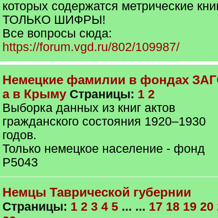
которых содержатся метрические кни
ТОЛЬКО ШИФРЫ!
Все вопросы сюда:
https://forum.vgd.ru/802/109987/
Немецкие фамилии в фондах ЗАГ
а в Крыму
Страницы:
1
2
Выборка данных из книг актов
гражданского состояния 1920–1930
годов.
Только немецкое население - фонд
Р5043
Немцы Таврической губернии
Страницы:
1
2
3
4
5
... ...
17
18
19
20