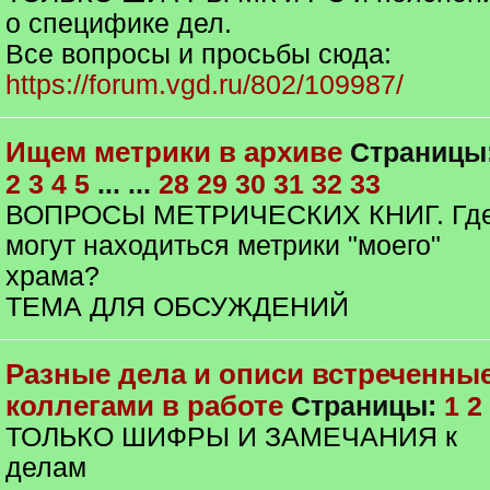
о специфике дел.
Все вопросы и просьбы сюда:
https://forum.vgd.ru/802/109987/
Ищем метрики в архиве
Страницы
2
3
4
5
... ...
28
29
30
31
32
33
ВОПРОСЫ МЕТРИЧЕСКИХ КНИГ. Гд
могут находиться метрики "моего"
храма?
ТЕМА ДЛЯ ОБСУЖДЕНИЙ
Разные дела и описи встреченны
коллегами в работе
Страницы:
1
2
ТОЛЬКО ШИФРЫ И ЗАМЕЧАНИЯ к
делам