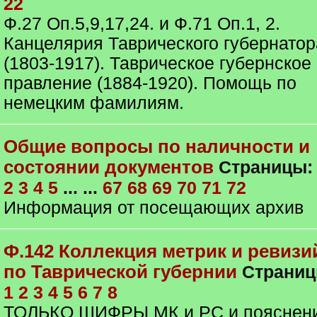
22
Ф.27 Оп.5,9,17,24. и Ф.71 Оп.1, 2.
Канцелярия Таврического губернатор
(1803-1917). Таврическое губернское
правление (1884-1920). Помощь по
немецким фамилиям.
Общие вопросы по наличности и
состоянии документов
Страницы
2
3
4
5
... ...
67
68
69
70
71
72
Информация от посещающих архив
Ф.142 Коллекция метрик и ревизи
по Таврической губернии
Страниц
1
2
3
4
5
6
7
8
ТОЛЬКО ШИФРЫ МК и РС и пояснен