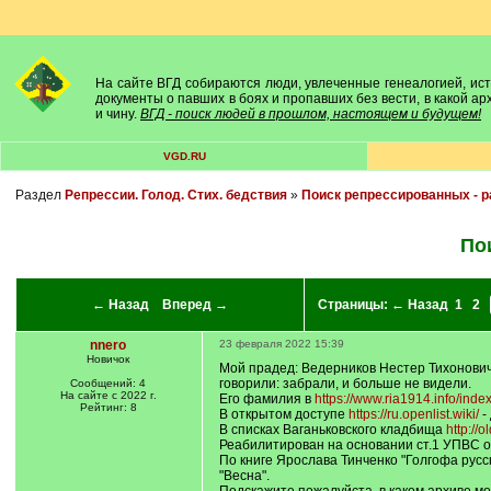
На сайте ВГД собираются люди, увлеченные генеалогией, исто
документы о павших в боях и пропавших без вести, в какой а
и чину.
ВГД - поиск людей в прошлом, настоящем и будущем!
VGD.RU
Раздел
Репрессии. Голод. Стих. бедствия
»
Поиск репрессированных - 
По
← Назад
Вперед →
Страницы:
← Назад
1
2
nnero
23 февраля 2022 15:39
Новичок
Мой прадед: Ведерников Нестер Тихонович, 
говорили: забрали, и больше не видели.
Сообщений: 4
На сайте с 2022 г.
Его фамилия в
https://www.ria1914.info/index.
Рейтинг: 8
В открытом доступе
https://ru.openlist.wiki/
-
В списках Ваганьковского кладбища
http://
Реабилитирован на основании ст.1 УПВС от
По книге Ярослава Тинченко "Голгофа русс
"Весна".