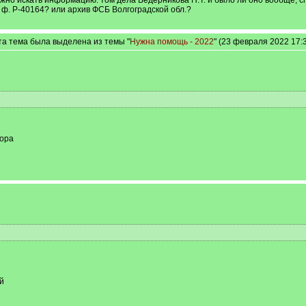
ожно искать информацию: том дела Ведерникова Н.Т. и было ли оно вообще; 
. Р-40164? или архив ФСБ Волгоградской обл.?
та тема была выделена из темы "
Нужна помощь - 2022
" (23 февраля 2022 17:
вора
й