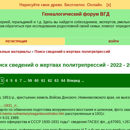
Нарисуйте свое древо. Бесплатно. Онлайн.
[х]
Генеалогический форум ВГД
рией, геральдикой и т.д. Здесь вы найдете собеседников, экспертов, умелых
рхив обратиться при исследовании родословной своей семьи, помогут опреде
РЕГИСТРАЦИЯ
ВОЙТИ
разные материалы
»
Поиск сведений о жертвах политрепрессий
иск сведений о жертвах политрепрессий - 2022 - 2
3
4
5
6
7
...
59
60
61
62
63
64
Вперед →
1861г.р., крестьянин земель Войска Донского ,Нижневолжского края, не выезж
..-1931_гг.,
 дело по обвинению подготовка вооруженного восстания и шпионаж, фото зак
old.memo.ru/memory/vagankovo/index.htm
расстрелянные в 1931г.
 6.01.1989.
кого офицерства в СССР 1930-1931 годы"- сведения ГАСБУ, фп., д.67093, т.2