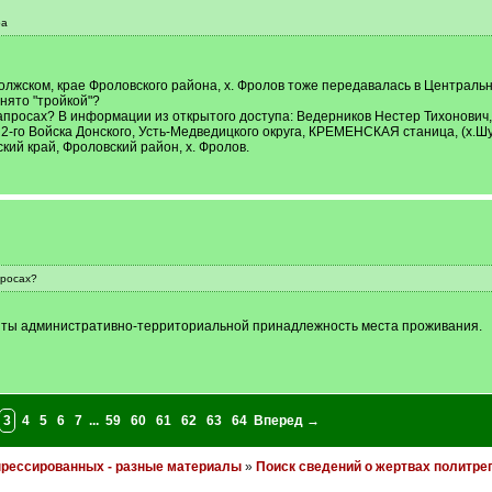
ра
лжском, крае Фроловского района, х. Фролов тоже передавалась в Центральн
нято "тройкой"?
апросах? В информации из открытого доступа: Ведерников Нестер Тихонович, 
-го Войска Донского, Усть-Медведицкого округа, КРЕМЕНСКАЯ станица, (х.Шур
кий край, Фроловский район, х. Фролов.
просах?
анты административно-территориальной принадлежность места проживания.
3
4
5
6
7
...
59
60
61
62
63
64
Вперед →
прессированных - разные материалы
»
Поиск сведений о жертвах политр