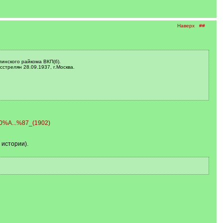
Наверх
##
линского райкома ВКП(б).
сстрелян 28.09.1937, г.Москва.
%D0%A...%87_(1902)
 истории).