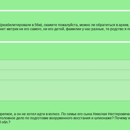
(реабилитировали в 56м), скажите пожалуйста, можно ли обратиться в архив, 
х нет метрик ни его самого, ни его детей, фамилии у нас разные, те родство я
епкое, а он не хотел идти в колхоз. По семье его сына Николая Нестеровича 
ь уголовное дело по подготовке вооруженного восстания и шпионаже? Почему 
 обл.?