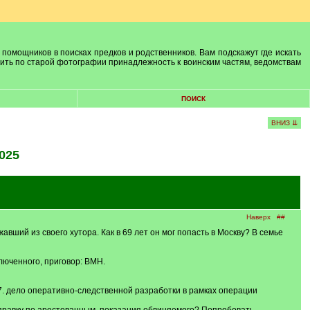
 помощников в поисках предков и родственников. Вам подскажут где искать
лить по старой фотографии принадлежность к воинским частям, ведомствам
ПОИСК
ВНИЗ ⇊
025
Наверх
##
авший из своего хутора. Как в 69 лет он мог попасть в Москву? В семье
люченного, приговор: ВМН.
67. дело оперативно-следственной разработки в рамках операции