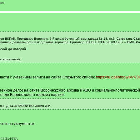
аем
 член ВКП(б). Проживал: Воронеж, 5-й шлакобетонный дом завода № 18, кв.3. Секретарь Ста
ационной деятельности и подготовке терактов. Приговор: ВК ВС СССР, 28.09.1937 – ВМН. Ра
нской крематорий
атериалов нет.
асти с указанием записи на сайте Открытого списка:
https://ru.openlist.wiki/
енное дело) на сайте Воронежского архива (ГАВО и социально-политической
онде Воронежского горкома партии:
 Оп.3, Д.1414 ГАОПИ ВО Фокин Д.И.
четных документах.
р РГВИА/РГВА