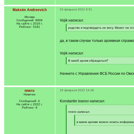
Maksim Andreevich
24 февраля 2022 9:51
Москва
Vojik написал:
Сообщений: 9909
На сайте с 2016 г.
Рейтинг: 5181
[
родство я подтвердить не могу. Может ли эт
q
[
]
/
q
да, в таком случае только архивная справк
]
Vojik написал:
[
В какой архив обращаться?
q
[
]
/
q
Начните с Управления ФСБ России по Омс
]
nnero
24 февраля 2022 14:48
Новичок
Konstantin Ivanov написал:
Сообщений: 4
На сайте с 2022 г.
Рейтинг: 8
[
q
nnero написал:
]
[
q
в каком архиве можно искать информа
]
[
/
q