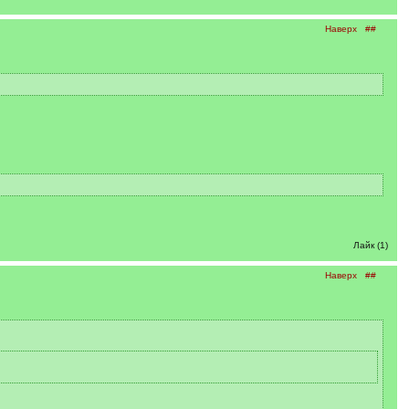
Наверх
##
Лайк (1)
Наверх
##