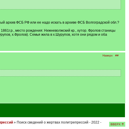
ый архив ФСБ РФ или ее надо искать в архиве ФСБ Волгоградской обл.?
1861г.р., место рождения: Нижневолжский кр., хутор. Фролов станицы
упов, х.Фролов). Семья жила в х.Шурупов, хотя они рядом и оба
Наверх
##
епрессий
» Поиск сведений о жертвах политрепрессий - 2022 -
ВВЕРХ ⇈