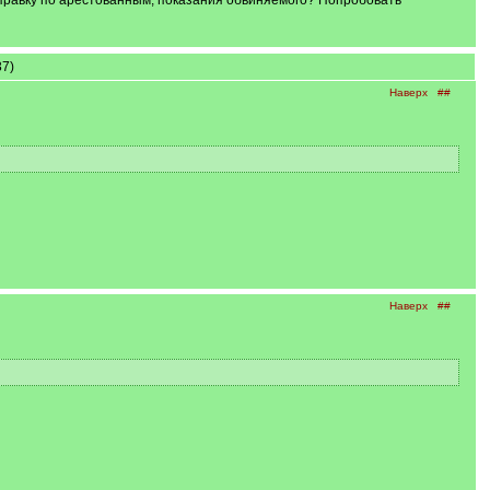
справку по арестованным, показания обвиняемого? Попробовать
37)
Наверх
##
Наверх
##