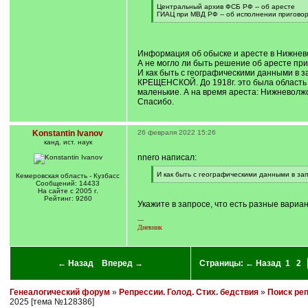
]
Центральный архив ФСБ РФ -- об аресте
ГИАЦ при МВД РФ -- об исполнении пригово
[
/
q
]
Информация об обыске и аресте в Нижнево
А не могло ли быть решение об аресте при
И как быть с географическими данными в з
КРЕЩЕНСКОЙ. До 1918г. это была область 2
маленькие. А на время ареста: Нижневолжс
Спасибо.
Konstantin Ivanov
26 февраля 2022 15:26
канд. ист. наук
nnero написал:
[
И как быть с географическими данными в за
Кемеровская область - Кузбасс
q
[
Сообщений: 14433
]
/
На сайте с 2005 г.
q
Рейтинг: 9260
Укажите в запросе, что есть разные вари
]
---
Дневник
← Назад
Вперед →
Страницы:
← Назад
1
2
Генеалогический форум
»
Репрессии. Голод. Стих. бедствия
»
Поиск ре
2025 [тема №128386]