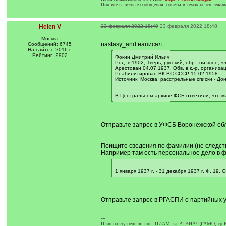
Пишите в личные сообщения, ответы в темах не отслежив
Helen V
23 февраля 2022 18:40
23 февраля 2022 18:48
Москва
nastasy_and написал:
Сообщений: 6745
На сайте с 2016 г.
Рейтинг: 2902
[
Фокин Дмитрий Ильич
q
Род. в 1902, Тверь, русский, обр.: низшее,
]
Арестован 04.07.1937. Обв. в к.-р. организ
Реабилитирован ВК ВС СССР 15.02.1958
Источник: Москва, расстрельные списки - До
В Центральном архиве ФСБ ответили, что м
[
/
q
]
Отправьте запрос в УФСБ Воронежской обл
Поищите сведения по фамилии (не следств
Например там есть персональное дело в ф
[
q
1 января 1937 г. - 31 декабря 1937 г. Ф. 19,
]
[
/
q
]
Отправьте запрос в РГАСПИ о партийных у
---
План на эту неделю: пн - ЦИАМ, вт РГВИА/ЦГАМО, с