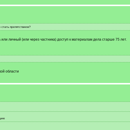
о стать препятствием?
а или личный (или через частника) доступ к материалам дела старше 75 лет.
кой области
цию