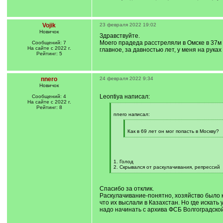
Vojik
23 февраля 2022 19:02
Новичок
Здравствуйте.
Моего прадеда расстреляли в Омске в 37м 
Сообщений: 7
На сайте с 2022 г.
главное, за давностью лет, у меня на рука
Рейтинг: 5
nnero
24 февраля 2022 9:34
Новичок
Leontiya написал:
Сообщений: 4
На сайте с 2022 г.
Рейтинг: 8
[
q
nnero написал:
]
[
q
Как в 69 лет он мог попасть в Москву?
]
[
/
q
]
1. Голод
2. Скрывался от раскулачивания, репрессий
[
/
q
Спасибо за отклик.
]
Раскулачивание-понятно, хозяйство было кр
что их выслали в Казахстан. Но где искат
надо начинать с архива ФСБ Волгоградской