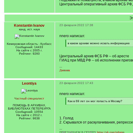
Подскажите пожалуйста, в каком архиве м
Центральный оперативный архив ФСБ РФ, ф
Э
Konstantin Ivanov
23 февраля 2022 17:38
канд. ист. наук
nnero написал:
[
в каком архиве можно искать информацию
Кемеровская область - Кузбасс
q
[
Сообщений: 14433
]
/
На сайте с 2005 г.
q
Рейтинг: 9260
Центральный архив ФСБ РФ -- об аресте
]
ГИАЦ при МВД РФ -- об исполнении приго
---
Дневник
Leontiya
23 февраля 2022 17:43
nnero написал:
Частный специалист
[
Как в 69 лет он мог попасть в Москву?
q
[
ПОМОЩЬ В АРХИВАХ,
]
/
БИБЛИОТЕКАХ ПЕТЕРБУРГА
q
Сообщений: 10554
]
На сайте с 2012 г.
1. Голод
Рейтинг: 9638
2. Скрывался от раскулачивания, репресси
---
ПРИГЛАШАЕМ В ГРУППУ
https://vk.com/infogen