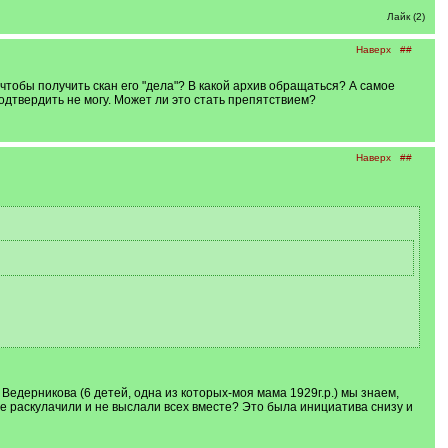
Лайк (2)
Наверх
##
чтобы получить скан его "дела"? В какой архив обращаться? А самое
 подтвердить не могу. Может ли это стать препятствием?
Наверх
##
Ведерникова (6 детей, одна из которых-моя мама 1929г.р.) мы знаем,
не раскулачили и не выслали всех вместе? Это была инициатива снизу и