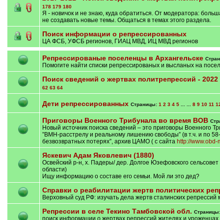
178
179
180
Я - новичок и не знаю, куда обратиться. От модератора: боль
не создавать новые темы. Общаться в темах этого раздела.
Поиск информации о репрессированных
ЦА ФСБ, УФСБ регионов, ГИАЦ МВД, ИЦ МВД регионов
Репрессированые поселенцы в Архангельске
Стра
Помогите найти списки репрессированых и высланых на посел
Поиск сведений о жертвах политрепрессий - 2022 
62
63
64
Дети репрессированных
Страницы:
1
2
3
4
5
... ...
8
9
10
11
1
Приговоры Военного Трибунала во время ВОВ
Стр
Новый источник поиска сведений – это приговоры Военного Тр
”ВМН-расстрелу и реальному лишению свободы” (в т.ч. и по 58-
безвозвратных потерях”, архив ЦАМО ( с сайта
http://www.obd-
Яскевич Адам Яковлевич (1880)
Освейский р-н, х. Падеры/ дер. Долгое Юзефовского сельсовет
области)
Ищу информацию о составе его семьи. Мой ли это дед?
Справки о реабилитации жертв политических реп
Верховный суд РФ: изучать дела жертв сталинских репрессий м
Репрессии в селе Текино Тамбовской обл.
Страницы
поиск информации о жертвах репрессий жителях и уроженцах 