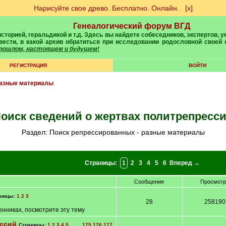
Нарисуйте свое древо. Бесплатно. Онлайн.
[х]
Генеалогический форум ВГД
вести, в какой архив обратиться при исследовании родословной своей
 прошлом, настоящем и будущем!
РЕГИСТРАЦИЯ
ВОЙТИ
разные материалы
Поиск сведений о жертвах политрепресс
Раздел: Поиск репрессированных - разные материалы
Страницы:
1
2
3
4
5
6
Вперед →
Сообщения
Просмот
аницы:
1
2
3
28
258190
нниках, посмотрите эту тему
ессий
Страницы:
1
2
3
4
5
... ...
175
176
177