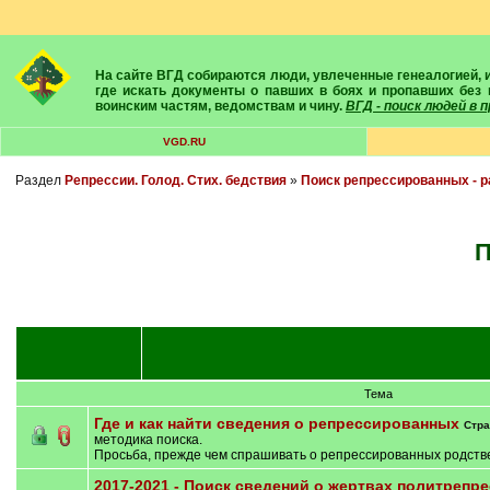
На сайте ВГД собираются люди, увлеченные генеалогией, историей, геральдикой и т.д. Здесь вы найдете собеседников, экспертов, умелых помощников в поисках предков и родственников. Вам подскажут
где искать документы о павших в боях и пропавших без 
воинским частям, ведомствам и чину.
ВГД - поиск людей в
VGD.RU
Раздел
Репрессии. Голод. Стих. бедствия
»
Поиск репрессированных - 
Тема
Где и как найти сведения о репрессированных
Стр
методика поиска.
Просьба, прежде чем спрашивать о репрессированных родстве
2017-2021 - Поиск сведений о жертвах политрепр