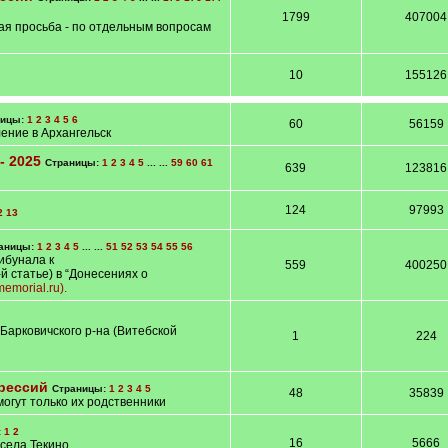
1799
407004
шая просьба - по отдельным вопросам
10
155126
ницы:
1
2
3
4
5
6
60
56159
ение в Архангельск
- 2025
Страницы:
1
2
3
4
5
... ...
59
60
61
639
123816
124
97993
2
13
аницы:
1
2
3
4
5
... ...
51
52
53
54
55
56
ибунала к
559
400250
й статье) в “Донесениях о
memorial.ru).
 Барковичского р-на (Витебской
1
224
рессий
Страницы:
1
2
3
4
5
48
35839
огут только их родственники
:
1
2
16
5666
села Текино