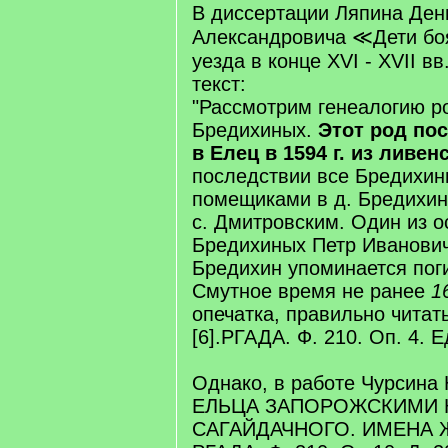
В диссертации Ляпина Ден
Александровича ≪Дети бо
уезда в конце XVI - XVII в
текст:
"Рассмотрим генеалогию р
Бредихиных.
Этот род по
в Елец в 1594 г. из ливен
последствии все Бредихин
помещиками в д. Бредихин
с. Дмитровским. Один из 
Бредихиных Петр Иванови
Бредихин упоминается пог
Смутное время не ранее
1
опечатка, правильно читать
[6].РГАДА. Ф. 210. Оп. 4. Ед
Однако, в работе Чурсин
ЕЛЬЦА ЗАПОРОЖСКИМИ 
САГАЙДАЧНОГО. ИМЕНА 