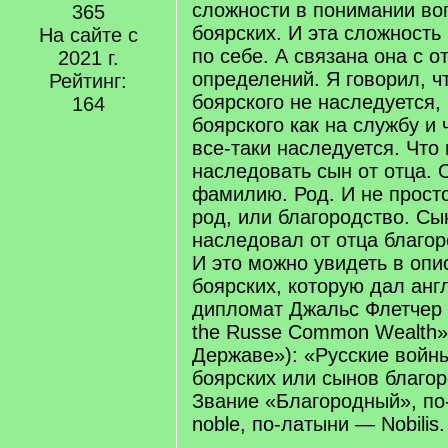
сложности в понимании во
365
боярских. И эта сложность
На сайте с
по себе. А связана она с о
2021 г.
определений. Я говорил, ч
Рейтинг:
боярского не наследуется,
164
боярского как на службу и 
все-таки наследуется. Что
наследовать сын от отца. 
фамилию. Род. И не просто
род, или благородство. Сы
наследовал от отца благор
И это можно увидеть в опи
боярских, которую дал анг
дипломат Джальс Флетчер 
the Russe Common Wealth»
Державе»): «Русские войн
боярских или сынов благор
Звание «Благородный», по
noble, по-латыни — Nobilis.