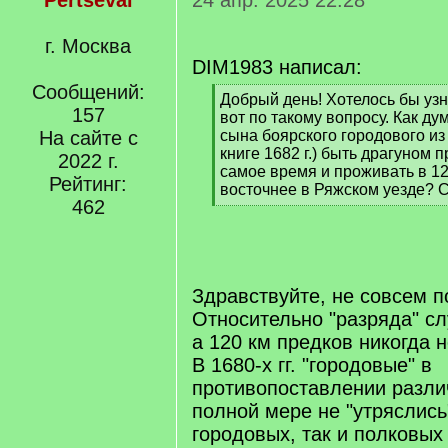
Pertseval
24 апр. 2025 22:28
г. Москва
DIM1983 написал:
Сообщений:
[
Добрый день! Хотелось бы узн
157
q
вот по такому вопросу. Как ду
]
На сайте с
сына боярского городового из
книге 1682 г.) быть драгуном 
2022 г.
самое время и проживать в 12
Рейтинг:
восточнее в Ряжском уезде? С
462
[
/
q
]
Здравствуйте, не совсем п
Относительно "разряда" сл
а 120 км предков никогда 
В 1680-х гг. "городовые" в
противопоставлении разли
полной мере не "утряслись"
городовых, так и полковых