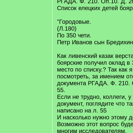
РГАДА. Ф. 210. Оп.10. Д. 2
Список елецких детей боярс
"Городовые.
(Л.180)
По 350 чети.
Петр Иванов сын Бредихин 
Как ливенский казак верст
боярские получил оклад в 
место по списку.? Так как я
посмотреть, за имением от
документа РГАДА. Ф. 210. О
55.
Если не трудно, коллеги, у 
документ, поглядите что т
написано на л. 55
И насколько нужно этому 
Возможно этот вопрос буде
многим исследователям.