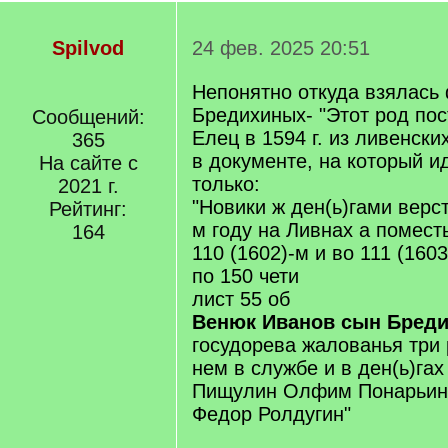
Spilvod
24 фев. 2025 20:51
Непонятно откуда взялась
Бредихиных- "Этот род пос
Сообщений:
Елец в 1594 г. из ливенских
365
в документе, на который и
На сайте с
только:
2021 г.
"Новики ж ден(ь)гами верст
Рейтинг:
м году на Ливнах а помест
164
110 (1602)-м и во 111 (1603
по 150 чети
лист 55 об
Венюк Иванов сын Бред
госудорева жалованья три 
нем в службе и в ден(ь)гах
Пищулин Олфим Понарьин 
Федор Ролдугин"