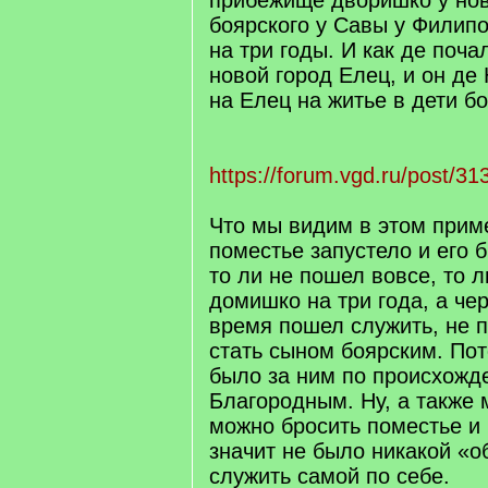
прибежище дворишко у но
боярского у Савы у Филип
на три годы. И как де поча
новой город Елец, и он де
на Елец на житье в дети б
https://forum.vgd.ru/post/
Что мы видим в этом прим
поместье запустело и его 
то ли не пошел вовсе, то л
домишко на три года, а че
время пошел служить, не 
стать сыном боярским. Пот
было за ним по происхожд
Благородным. Ну, а также 
можно бросить поместье и 
значит не было никакой «о
служить самой по себе.