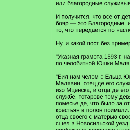
или благородные служивые
И получится, что все от де
бояр — это Благородные, ил
то, что передается по насл
Ну, и какой пост без приме
"Указная грамота 1593 г. 
по челобитной Юшки Маля
"Бил нам челом с Ельца 
Малявин, отец де его слу
изо Мценска, и отца де ег
службе, тотарове тому девя
помесье де, что было за от
крестьян в полон поимали.
отца своего с матерью сво
сшел в Новосильской уезд 