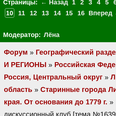
Страницы:
← Назад
1
2
3
4
5
10
11
12
13
14
15
16
Вперед
Модератор:
Лёна
Форум
»
Географический разд
И РЕГИОНЫ
»
Российская Фед
Россия, Центральный округ
»
Л
область
»
Старинные города Л
края. От основания до 1779 г.
» 
дискуссионный клуб [тема №1639