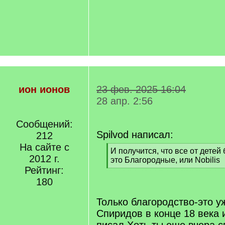
ион ионов
23 фев. 2025 16:04
28 апр. 2:56
Сообщений:
Spilvod написал:
212
На сайте с
[
И получится, что все от детей
2012 г.
q
это Благородные, или Nobilis
]
Рейтинг:
[
/
180
q
]
Только благородство-это уж
Спиридов в конце 18 века 