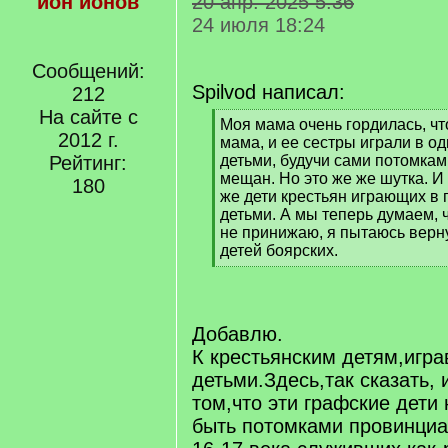
ион ионов
20 апр. 2025 5:36
24 июля 18:24
Сообщений:
Spilvod написал:
212
На сайте с
[
Моя мама очень гордилась, чт
2012 г.
q
мама, и ее сестры играли в о
]
Рейтинг:
детьми, будучи сами потомкам
мещан. Но это же же шутка. И 
180
же дети крестьян играющих в 
детьми. А мы теперь думаем, ч
не принижаю, я пытаюсь верн
детей боярских.
[
/
q
]
Добавлю.
К крестьянским детям,игр
детьми.Здесь,так сказать, 
том,что эти графские дети
быть потомками провинци