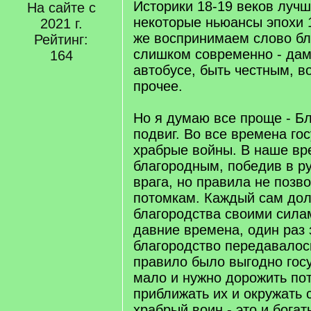
Историки 18-19 веков луч
На сайте с
некоторые ньюансы эпохи 
2021 г.
же воспринимаем слово бл
Рейтинг:
слишком современно - дам
164
автобусе, быть честным, 
прочее.
Но я думаю все проще - Бл
подвиг. Во все времена го
храбрые войны. В наше вр
благородным, победив в 
врага, но правила не позв
потомкам. Каждый сам дол
благородства своими силам
давние времена, один раз
благородство передавалос
правило было выгодно гос
мало и нужно дорожить по
приближать их и окружать 
храбрый воин - это и бога