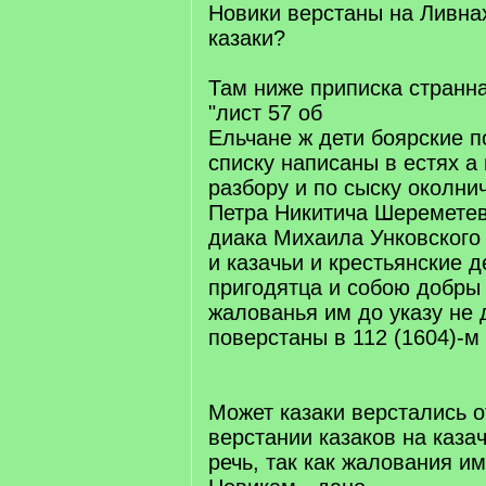
Новики верстаны на Ливнах
казаки?
Там ниже приписка странн
"лист 57 об
Ельчане ж дети боярские 
списку написаны в естях а 
разбору и по сыску околни
Петра Никитича Шереметев
диака Михаила Унковского 
и казачьи и крестьянские д
пригодятца и собою добры 
жалованья им до указу не 
поверстаны в 112 (1604)-м 
Может казаки верстались о
верстании казаков на каза
речь, так как жалования им