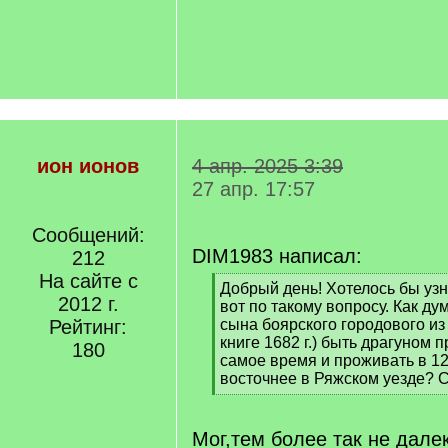
ион ионов
4 апр. 2025 3:39
27 апр. 17:57
Сообщений:
DIM1983 написал:
212
На сайте с
[
Добрый день! Хотелось бы узн
2012 г.
q
вот по такому вопросу. Как ду
]
Рейтинг:
сына боярского городового из
книге 1682 г.) быть драгуном 
180
самое время и проживать в 12
восточнее в Ряжском уезде? С
[
/
q
Мог,тем более так не дале