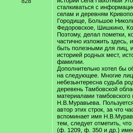
истории села Пахотный Уг
828
сталкиваться с информаци
селам и деревням Кривопо
Городище, Большое Николь
Федоровское, Шишкино, Ко
Поэтому, делал пометки, к
частично изложить здесь, 
быть полезными для лиц, 
историей родных мест, ист
фамилии.
Дополнительно хотел бы о
на следующее. Многие лиц
небезынтересна судьба ро
деревень Тамбовской обла
материалами тамбовского 
Н.В.Муравьева. Пользуется
автор этих строк, за что ча
вспоминает имя Н.В.Мурав
тем, следует отметить, чт
(ф. 1209, ф. 350 и др.) им