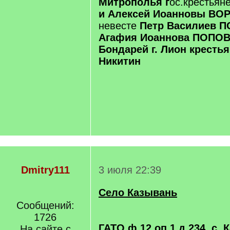
Митрополья г
ос.крестьян
и Алексей Иоанновы ВО
невесте
Петр Василиев П
Агафия Иоаннова ПОПОВ
Бондарей г. Лион кресть
Никитин
Dmitry111
3 июля 22:39
Село Казывань
Сообщений:
1726
ГАТО ф 12 оп 1 д 234, с.
На сайте с