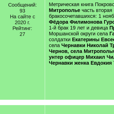
Метрическая книга Покровс
Сообщений:
Митрополье
часть вторая
93
бракосочетавшихся: 1 нояб
На сайте с
Фёдора Филимонова Гур
2020 г.
1-й брак 19 лет и девица
П
Рейтинг:
Моршанской округи села
Га
27
солдатки
Екатерины Евс
села
Чернавки Николай Тр
Чернов, села Митрополь
унтер офицер Михаил Чи
Чернавки женка Евдокия 