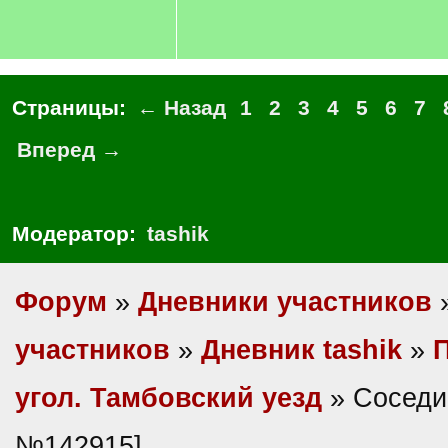
Страницы:
← Назад
1
2
3
4
5
6
7
Вперед →
Модератор:
tashik
Форум
»
Дневники участников
участников
»
Дневник tashik
»
угол. Тамбовский уезд
» Соседи
№142915]