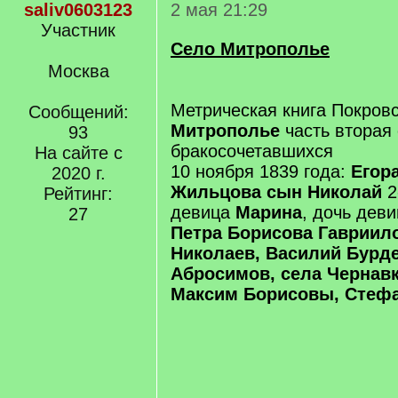
saliv0603123
2 мая 21:29
Участник
Село Митрополье
Москва
Метрическая книга Покровс
Сообщений:
Митрополье
часть вторая
93
бракосочетавшихся
На сайте с
10 ноября 1839 года:
Егора
2020 г.
Жильцова сын Николай
2
Рейтинг:
девица
Марина
, дочь дев
27
Петра Борисова Гавриило
Николаев, Василий Бурде
Абросимов, села Чернав
Максим Борисовы, Стеф