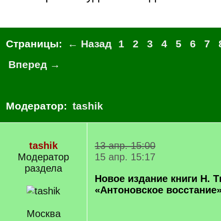
Страницы:
← Назад
1
2
3
4
5
6
7
Вперед →
Модератор:
tashik
tashik
13 апр. 15:00
Модератор
15 апр. 15:17
раздела
Новое издание книги Н. 
«Антоновское восстание
Москва