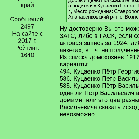
Добрый день! Подскажите по
край
q
о родителях Куцаенко Петра П
]
г., Место рождения: Ставропол
Апанасенковский р-н, с. Возн
Сообщений:
[
2497
Ну достоверно Вы это може
/
На сайте с
q
ЗАГС, либо в ГАСК, если с
]
2017 г.
актовая запись за 1924, ли
Рейтинг:
анкетах, в т.ч. на получени
1640
Из списка домохозяев 1917
варианты:
494. Куцаенко Пётр Георги
536. Куцаенко Петр Васил
585. Куцаенко Пётр Васил
один ли Петр Васильевич 
домами, или это два разн
Васильевича сказать исход
невозможно.