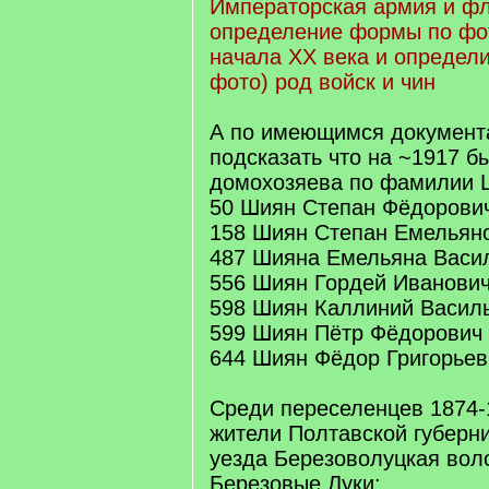
Императорская армия и фло
определение формы по фот
начала XX века и определи
фото) род войск и чин
А по имеющимся документ
подсказать что на ~1917 
домохозяева по фамилии 
50 Шиян Степан Фёдорови
158 Шиян Степан Емельян
487 Шияна Емельяна Васи
556 Шиян Гордей Иванови
598 Шиян Каллиний Васил
599 Шиян Пётр Фёдорович
644 Шиян Фёдор Григорьев
Среди переселенцев 1874-1
жители Полтавской губерн
уезда Березоволуцкая воло
Березовые Луки: