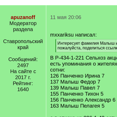
apuzanoff
11 мая 20:06
Модератор
раздела
mxxariksu написал:
Ставропольский
[
Интересует фамилия Малыш и
край
q
пожалуйста, поделиться ссыл
]
[
В Р-434-1-221 Сельхоз акц
/
Сообщений:
q
есть упоминания о жителя
2497
]
сотни:
На сайте с
126 Панченко Ирина 7
2017 г.
137 Малыш Федор 7
Рейтинг:
139 Малыш Павел 7
1640
155 Панченко Тихон 5
156 Панченко Александр 6
163 Малыш Пелагея 5