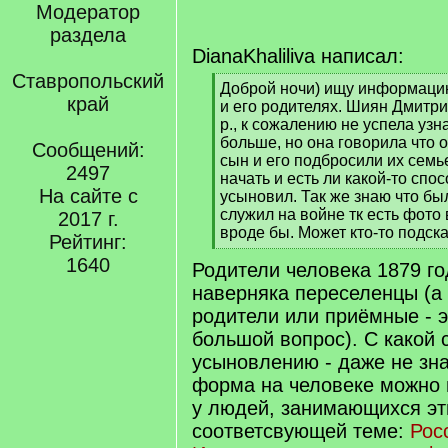
Модератор
раздела
DianaKhaliliva написал:
Ставропольский
[
Доброй ночи) ищу информаци
край
q
и его родителях. Шиян Дмитри
]
р., к сожалению не успела узн
больше, но она говорила что
Сообщений:
сын и его подбросили их семье
2497
начать и есть ли какой-то спос
На сайте с
усыновил. Так же знаю что бы
служил на войне тк есть фото
2017 г.
вроде бы. Может кто-то подска
Рейтинг:
[
1640
Родители человека 1879 го
/
q
наверняка переселенцы (а
]
родители или приёмные - э
большой вопрос). С какой 
усыновлению - даже не зна
форма на человеке можно 
у людей, занимающихся эт
соответсвующей теме:
Рос