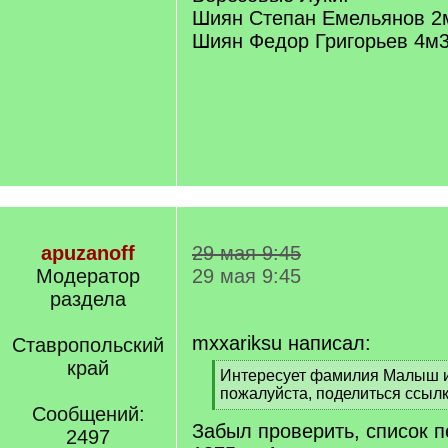
Шиян Степан Емельянов 2
Шиян Федор Григорьев 4м
apuzanoff
29 мая 9:45
Модератор
29 мая 9:45
раздела
mxxariksu написал:
Ставропольский
край
[
Интересует фамилия Малыш и
q
пожалуйста, поделиться ссыл
]
Сообщений:
[
Забыл проверить, список п
/
2497
q