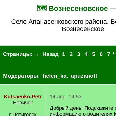
🗺️ Вознесеновское 
село Апанасенковского района. Вознесеновка,
Вознесенское
Страницы:
← Назад
1
2
3
4
5
6
7
Модераторы:
helen_ka
,
apuzanoff
Kutsaenko-Petr
14 апр. 14:53
Новичок
Добрый день! Подскажите 
информацию о родителях 
г Пятигорск