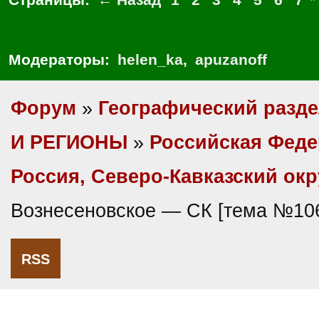
Модераторы:
helen_ka
,
apuzanoff
Форум
»
Географический разд
И РЕГИОНЫ
»
Российская Фед
Россия, Северо-Кавказский окр
Вознесеновское — СК [тема №10
RSS