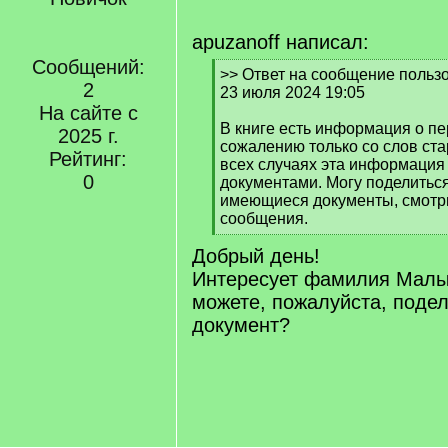
apuzanoff написал:
Сообщений:
[
>> Ответ на сообщение польз
2
q
23 июля 2024 19:05
]
На сайте с
В книге есть информация о пе
2025 г.
сожалению только со слов ста
Рейтинг:
всех случаях эта информация
0
документами. Могу поделитьс
имеющиеся документы, смотр
сообщения.
[
Добрый день!
/
q
Интересует фамилия Малы
]
можете, пожалуйста, подел
документ?