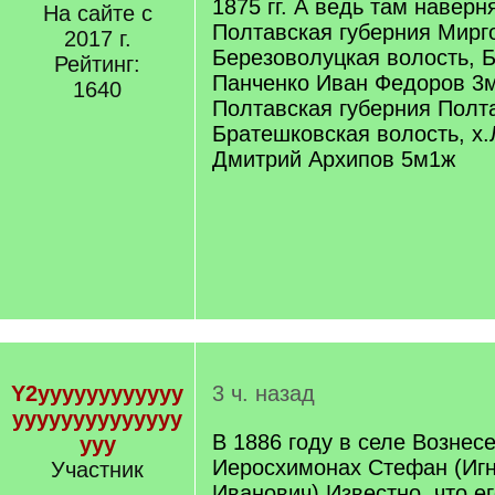
1875 гг. А ведь там наверн
На сайте с
]
Полтавская губерния Мирг
2017 г.
Березоволуцкая волость, 
Рейтинг:
Панченко Иван Федоров 3
1640
Полтавская губерния Полта
Братешковская волость, 
Дмитрий Архипов 5м1ж
Y2yyyyyyyyyyyy
3 ч. назад
yyyyyyyyyyyyyy
В 1886 году в селе Вознес
yyy
Иеросхимонах Стефан (Иг
Участник
Иванович) Известно, что е