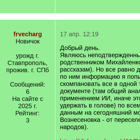
frvecharg
17 апр. 12:19
Новичок
Добрый день.
Являюсь неподтвержденны
урожд г.
родственником Михайленко
Ставпрополь,
рассказам). Но все равно д
прожив. г. СПб
по ним информацию я поп
скомпановать все в одной 
Сообщений:
документе (там общий анал
6
применением ИИ, иначе эт
На сайте с
удержать в голове) по все
2025 г.
данным на сегодняшний мо
Рейтинг:
Вознесеновка - от пересел
3
народов).