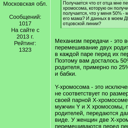
]
Московская обл.
Получается что от отца мне п
хромосома, которую он получи
получается, что у меня 50% - 
Сообщений:
его мама? И данных в моем Д
1017
отцовской линии?
[
На сайте с
/
2013 г.
q
Механизм передачи - это в
Рейтинг:
]
перемешивание двух роди
1323
в каждой паре перед их пе
Поэтому вам досталось 50
родителя, примерно по 25
и бабки.
Y-хромосома - это исключе
не соответствует по разме
своей парной Х-хромосоме
мужчин Y и X хромосомы, 
родителей, передаются да
виде. У женщин две Х-хр
перемешиваются перед пер