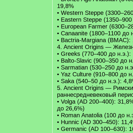
19,8%
• Western Steppe (3300–260
• Eastern Steppe (1350–900 
• European Farmer (6300–28
• Canaanite (1800–1100 до н
• Bactria-Margiana (BMAC):
4. Ancient Origins — Желез
• Greeks (770–400 до н.э.):
• Balto-Slavic (900–350 до н
• Sarmatian (530–250 до н.э
• Yaz Culture (910–800 до н
• Saka (540–50 до н.э.): 4,
5. Ancient Origins — Римск
раннесредневековый пери
• Volga (AD 200–400): 31,8
до 26,6%)
• Roman Anatolia (100 до н.
• Hunnic (AD 300–450): 11,
• Germanic (AD 100–630): 