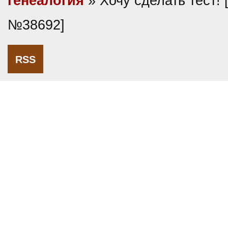
генеалогия
» Хочу сделать тест! 
№38692]
RSS