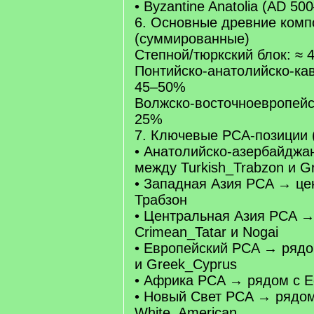
• Byzantine Anatolia (AD 50
6. Основные древние комп
(суммированные)
Степной/тюркский блок: ≈
Понтийско-анатолийско-кав
45–50%
Волжско-восточноевропейск
25%
7. Ключевые PCA-позиции 
• Анатолийско-азербайджа
между Turkish_Trabzon и G
• Западная Азия PCA → це
Трабзон
• Центральная Азия PCA →
Crimean_Tatar и Nogai
• Европейский PCA → рядо
и Greek_Cyprus
• Африка PCA → рядом с E
• Новый Свет PCA → рядом 
White_American