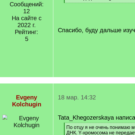
]
Сообщений:
[
/
12
q
На сайте с
]
2022 г.
Спасибо, буду дальше изу
Рейтинг:
5
Evgeny
18 мар. 14:32
Kolchugin
Tata_Khegozerskaya написа
[
По отцу я не очень понимаю 
q
ДНК. Y-хромосома не передает