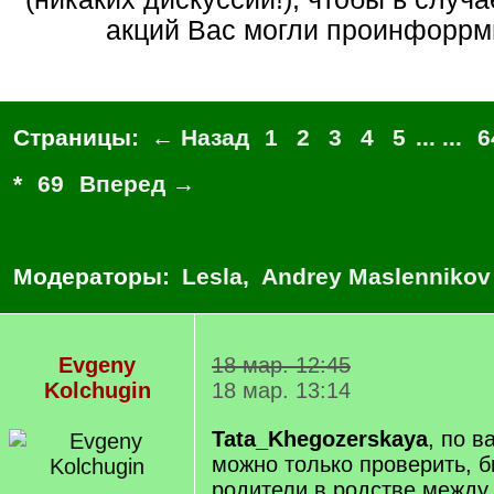
акций Вас могли проинфоррм
Страницы:
← Назад
1
2
3
4
5
... ...
6
*
69
Вперед →
Модераторы:
Lesla
,
Andrey Maslennikov
Evgeny
18 мар. 12:45
Kolchugin
18 мар. 13:14
Tata_Khegozerskaya
, по 
можно только проверить, 
родители в родстве между 