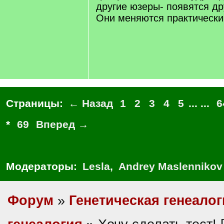
другие юзеры- появятся др
Они меняются практический
Страницы:
← Назад
1
2
3
4
5
... ...
6
*
69
Вперед →
Модераторы:
Lesla
,
Andrey Maslennikov
Форум
»
Генетическая генеалог