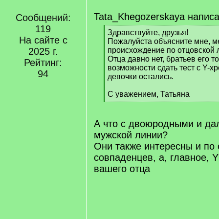
Tata_Khegozerskaya написа
Сообщений:
119
[
Здравствуйте, друзья!
На сайте с
q
Пожалуйста объясните мне, м
]
2025 г.
происхождение по отцовской 
Отца давно нет, братьев его т
Рейтинг:
возможности сдать тест с Y-х
94
девочки остались.
С уважением, Татьяна
[
/
q
А что с двоюродными и дал
]
мужской линии?
Они также интересны и по
совпаденцев, а, главное, Y 
вашего отца