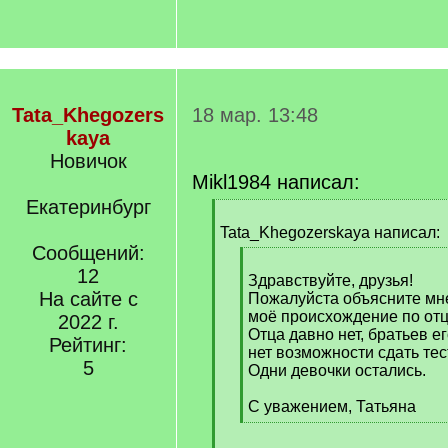
Tata_Khegozers
18 мар. 13:48
kaya
Новичок
Mikl1984 написал:
Екатеринбург
[
q
Tata_Khegozerskaya написал:
]
Сообщений:
[
12
q
Здравствуйте, друзья!
На сайте с
]
Пожалуйста объясните мне
моё происхождение по отц
2022 г.
Отца давно нет, братьев е
Рейтинг:
нет возможности сдать тес
5
Одни девочки остались.
С уважением, Татьяна
[
/