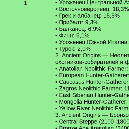
• Уроженец Центральной А
1
• Восточноевропеец: 18,3%
• Грек и албанец: 15,5%
• Прибалт: 9,3%
• Балканец: 6,9%
• Финн: 6,1%
• Уроженец Южной Италии:
• Турок: 2,0%
2. Ancient Origins — Неоли
охотников-собирателей и 
• Anatolian Neolithic Farmer
• European Hunter-Gatherer
• Caucasus Hunter-Gatherer
• Zagros Neolithic Farmer: 
• East Siberian Hunter-Gath
• Mongolia Hunter-Gatherer
• Yellow River Neolithic Far
3. Ancient Origins — Бронз
• Central Steppe (2100–1800
• Bronze Age Anatolian (340