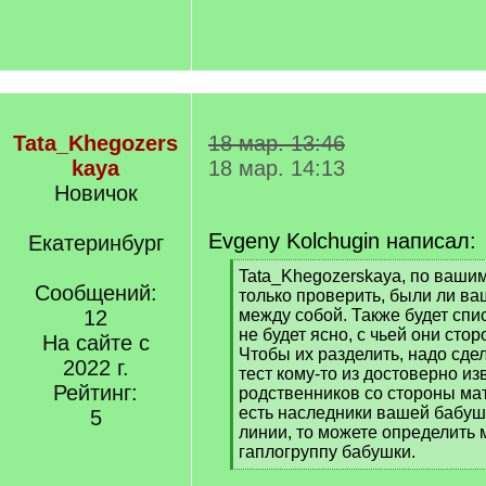
Tata_Khegozers
18 мар. 13:46
kaya
18 мар. 14:13
Новичок
Evgeny Kolchugin написал:
Екатеринбург
[
Tata_Khegozerskaya, по ваши
Сообщений:
q
только проверить, были ли ва
]
12
между собой. Также будет спи
не будет ясно, с чьей они сто
На сайте с
Чтобы их разделить, надо сд
2022 г.
тест кому-то из достоверно и
Рейтинг:
родственников со стороны мат
есть наследники вашей бабуш
5
линии, то можете определить
гаплогруппу бабушки.
[