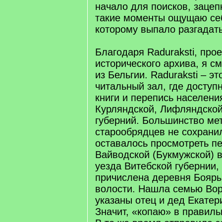
начало для поисков, зацеп
такие моменты ощущаю себ
которому выпало разгадать
Благодаря Raduraksti, про
исторического архива, я см
из Бельгии. Raduraksti – э
читальный зал, где доступ
книги и перепись населения
Курляндской, Лифляндской
губерний. Большинство мет
старообрядцев не сохрани
оставалось просмотреть п
Вайводской (Букмужской) 
уезда Витебской губернии,
причислена деревня Бояры
волости. Нашла семью Вор
указаны отец и дед Екатер
Значит, «копаю» в правил