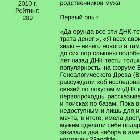
родственников мужа
2010 г.
Рейтинг:
Первый опыт
289
«Да ерунда все эти ДНК-те
трата денег!», «Я всех св
знаю – ничего нового я там
до сих пор слышны подобн
лет назад ДНК-тесты толь
популярность, на форуме 
Генеалогического Древа (В
рассуждали «об исследова
связей по локусам мтДНК и
первопроходцы рассказыва
и поисках по базам. Пока в
недоступным и лишь для и
мечта, в итоге, имела дост
мужем сделали себе подар
заказали два набора в аме
компании 23andMe.