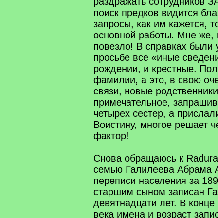
раздражать сотрудников З
поиск предков видится бл
запросы, как им кажется, т
основной работы. Мне же, 
повезло! В справках были 
просьбе все «иные сведени
рождении, и крестные. По
фамилии, а это, в свою оч
связи, новые родственник
примечательное, запрашив
четырех сестер, а прислал
Воистину, многое решает ч
фактор!
Снова обращаюсь к Radurak
семью Галилеева Абрама 
переписи населения за 189
старшим сыном записан Га
девятнадцати лет. В конце 
века имена и возраст запи