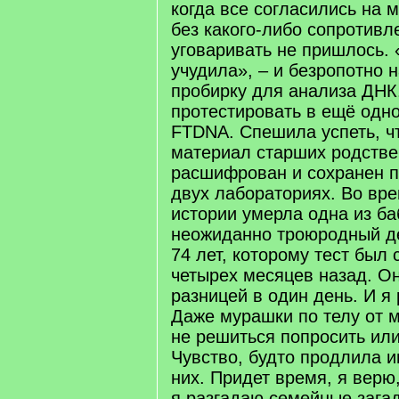
когда все согласились на 
без какого-либо сопротивл
уговаривать не пришлось. 
учудила», – и безропотно 
пробирку для анализа ДНК
протестировать в ещё одн
FTDNA. Спешила успеть, ч
материал старших родстве
расшифрован и сохранен п
двух лабораториях. Во вре
истории умерла одна из ба
неожиданно троюродный д
74 лет, которому тест был
четырех месяцев назад. О
разницей в один день. И я 
Даже мурашки по телу от м
не решиться попросить или
Чувство, будто продлила и
них. Придет время, я верю
я разгадаю семейные загад