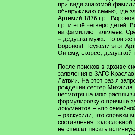
при виде знакомой фамили
обнаруживаю семью, где з
Артемий 1876 г.р., Вороно
г.р. и ещё четверо детей. 
на фамилию Галилеев. Ср
– дедушка мужа. Но он же
Воронов! Неужели этот Арт
Он ему, скорее, дедушкой 
После поисков в архиве сн
заявления в ЗАГС Краслав
Латвии. На этот раз я запр
рождении сестер Михаила.
несмотря на мою расплыв
формулировку о причине 
документов – «по семейно
– раскусили, что справки 
составления родословной.
не спешат писать истинную