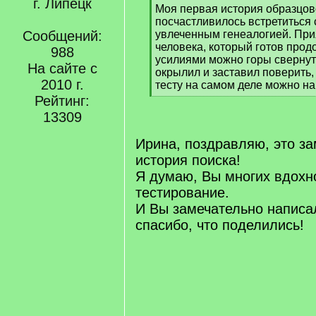
г. Липецк
[
Моя первая история образцов
q
посчастливилось встретиться 
]
Сообщений:
увлеченным генеалогией. При
человека, который готов про
988
усилиями можно горы свернут
На сайте с
окрылил и заставил поверить,
2010 г.
тесту на самом деле можно на
[
Рейтинг:
/
13309
q
]
Ирина, поздравляю, это з
история поиска!
Я думаю, Вы многих вдохн
тестирование.
И Вы замечательно написа
спасибо, что поделились!