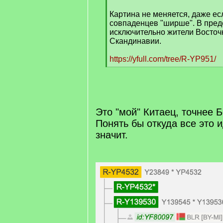
Картина не меняется, даже ес
совпаденцев "ширше". В преде
исключительно жители Восточ
Скандинавии.
https://yfull.com/tree/R-YP951/
[
/
q
]
Это "мой" Китаец, точнее 
Понять бы откуда все это и
значит.