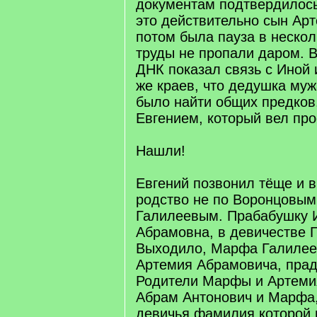
документам подтвердилось
это действительно сын Ар
потом была пауза в неско
труды не пропали даром. В
ДНК показал связь с Иной 
же краев, что дедушка му
было найти общих предков
Евгением, который вел пр
Нашли!
Евгений позвонил тёще и в
родство не по Воронцовым,
Галилеевым. Прабабушку 
Абрамовна, в девичестве 
Выходило, Марфа Галилее
Артемия Абрамовича, прад
Родители Марфы и Артеми
Абрам Антонович и Марфа,
девичья фамилия которой 