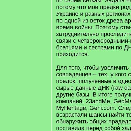
по своим веткам. Задача н
потому что мои предки род
Украине и разных регионах
по одной из веток древа а
время войны. Поэтому ста
затруднительно проследит
связи с четвероюродными
братьями и сестрами по ДН
приходится.
Для того, чтобы увеличить
совпаденцев – тех, у кого 
предок, полученные в одн
сырые данные ДНК (raw dat
другие базы. В итоге получ
компаний: 23andMe, GedMa
MyHeritage, Geni.com. Сле
возрастали шансы найти то
обнаружить общих прадедо
поставила перед собой за