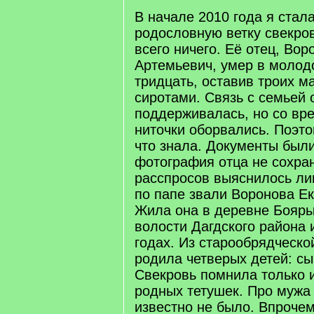
В начале 2010 года я стал
родословную ветку свекро
всего ничего. Её отец, Во
Артемьевич, умер в молод
тридцать, оставив троих м
сиротами. Связь с семьей 
поддерживалась, но со вр
ниточки оборвались. Поэт
что знала. Документы был
фотография отца не сохра
расспросов выяснилось ли
по папе звали Воронова Ек
Жила она в деревне Бояры
волости Дагдского района 
годах. Из старообрядческо
родила четверых детей: сы
Свекровь помнила только 
родных тетушек. Про мужа
известно не было. Впрочем