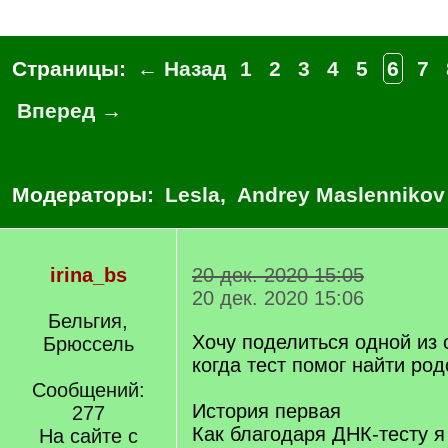
Страницы:
← Назад
1
2
3
4
5
6
7
Вперед →
Модераторы:
Lesla
,
Andrey Maslennikov
irina_bs
20 дек. 2020 15:05
20 дек. 2020 15:06
Бельгия,
Хочу поделиться одной из 
Брюссель
когда тест помог найти род
Сообщений:
История первая
277
Как благодаря ДНК-тесту 
На сайте с