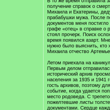
В то же время отправила з
получение справок о смер
Михаила и Екатерины, дед
прабабушки мужа. После п
документов меня постигло
графе «отец» в справке о
стоял прочерк. Поиск осло
время появился азарт. Мн
нужно было выяснить, кто 
Михаила отчество Артемье
Летом приехала на канику
Первым делом отправилась
исторический архив просм
населения за 1935 и 1941 г
гость архивов, поэтому дл
событие, когда удается по
место родоведа. С трепет
пожелтевшие листы толсте
документами. Сердце кажд