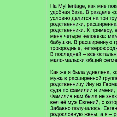
На MyHeritage, как мне по
удобная база. В разделе «
условно делится на три гр
родственники, расширенна
родственники. К примеру, в
меня четыре человека: мам
бабушки. В расширенную г
троюродные, четвероюродн
В последней – все остальн
мало-мальски общий сегме
Как же я была удивлена, к
мужа в расширенной групп
родственницу Ину из Герма
судя по фамилии и имени, 
Фамилия нам была не зна
вел её муж Евгений, с кот
Забавно получалось, Евген
родословную жены, а я – 