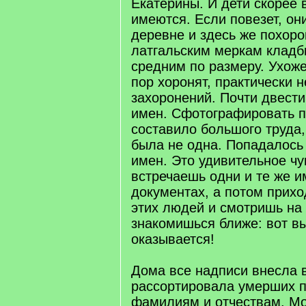
Екатерины. И дети скорее 
имеются. Если повезет, он
деревне и здесь же похор
латгальским меркам кладб
средним по размеру. Ухоже
пор хоронят, практически 
захоронений. Почти двест
имен. Сфотографировать п
составило большого труда,
была не одна. Попадалось
имен. Это удивительное чув
встречаешь одни и те же и
документах, а потом прих
этих людей и смотришь на 
знакомишься ближе: вот вы
оказывается!
Дома все надписи внесла в
рассортировала умерших п
фамилиям и отчествам. Мо