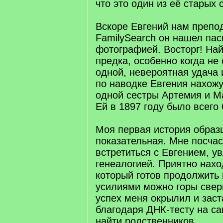
что это один из её старых 
Вскоре Евгений нам препод
FamilySearch он нашел пас
фотографией. Восторг! На
предка, особенно когда не
одной, невероятная удача и
по наводке Евгения нахож
одной сестры Артемия и М
Ей в 1897 году было всего
Моя первая история образ
показательная. Мне посча
встретиться с Евгением, у
генеалогией. Приятно нахо
который готов продолжить
усилиями можно горы свер
успех меня окрылил и заст
благодаря ДНК-тесту на с
найти родственников.