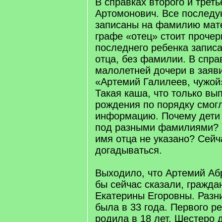
В справках второго и треть
Артомонович. Все послед
записаны на фамилию мате
графе «отец» стоит прочерк
последнего ребенка записа
отца, без фамилии. В спра
малолетней дочери в заяв
«Артемий Галилеев, чужой»
Такая каша, что только вы
рождения по порядку смог
информацию. Почему дети 
под разными фамилиями? 
имя отца не указано? Сейч
догадываться.
Выходило, что Артемий Аб
бы сейчас сказали, гражд
Екатерины Егоровны. Разн
была в 33 года. Первого р
родила в 18 лет. Шестеро 