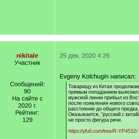
nikitale
25 дек. 2020 4:26
Участник
Evgeny Kolchugin написал:
Сообщений:
[
Товарищу из Китая продолжае
90
q
прямым попаданием выяснил, 
]
На сайте с
мужской линии прибыл из Вос
после появления нового совп
2020 г.
расстояние до общего предка д
Рейтинг:
Оказывается, "русский с китайц
129
не просто фигура речи.
https://yfull.com/tree/R-YP4532/