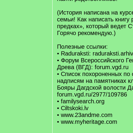
(История написана на кур
семьи! Как написать книгу 
предках», который ведет С
Горячо рекомендую.)
Полезные ссылки:
• Raduraksti: raduraksti.arhiv
• Форум Всероссийского Ге
Древа (ВГД): forum.vgd.ru
• Список похороненных по
надписям на памятниках к
Бояры Дагдской волости Да
forum.vgd.ru/2977/109786
• familysearch.org
• Ciltskoki.lv
• www.23andme.com
• www.myheritage.com