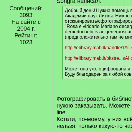
Songra написал:
Сообщений:
[
Добрый день! Нужна помощь 
3093
q
Академии наук Литвы. Нужно 
]
На сайте с
отсканировать/сфотографирова
"Rosa e viridario Mariano decer
2004 г.
demortui nobilis ac generuosi a
Рейтинг:
(предположительно там не мног
1023
http://elibrary.mab.lt/handle/1/5
http://elibrary.mab.lt/bitstre...sA
Может она уже оцифрована и к
Буду благодарен за любой сов
[
/
q
]
Фотографировать в библио
нужно заказывать. Можете 
line.
Кстати, по-моему, у них вс
нельзя, только какую-то ча