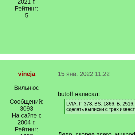
2021 г.
Рейтинг:
5
vineja
15 янв. 2022 11:22
Вильнюс
butoff написал:
Сообщений:
[
LVIA. F. 378. BS. 1866. B. 2516
3093
q
сделать выписки с трех извес
]
На сайте с
[
/
2004 г.
q
Рейтинг:
]
Дело, скорее всего, микр