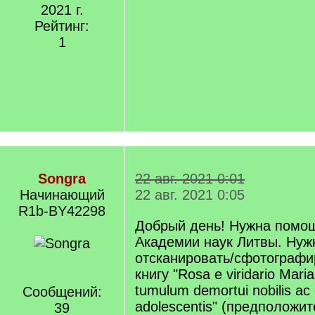
2021 г.
Рейтинг:
1
Songra
22 авг. 2021 0:01
Начинающий
22 авг. 2021 0:05
R1b-BY42298
Добрый день! Нужна помощ
Академии наук Литвы. Нуж
отсканировать/сфотографир
книгу "Rosa e viridario Mari
tumulum demortui nobilis ac
Сообщений:
adolescentis" (предположи
39