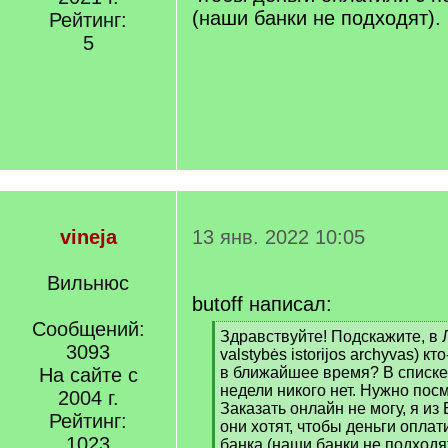
(наши банки не подходят).
Рейтинг:
5
vineja
13 янв. 2022 10:05
Вильнюс
butoff написал:
Сообщений:
[
Здравствуйте! Подскажите, в 
3093
q
valstybės istorijos archyvas) к
]
На сайте с
в ближайшее время? В списке
недели никого нет. Нужно посм
2004 г.
Заказать онлайн не могу, я из
Рейтинг:
они хотят, чтобы деньги опла
1023
банка (наши банки не подходят