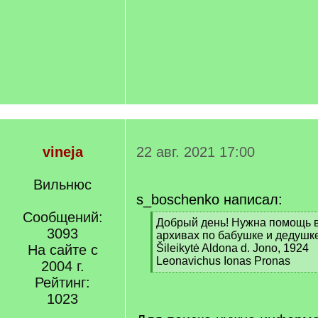
vineja
22 авг. 2021 17:00
Вильнюс
s_boschenko написал:
Сообщений:
[
Добрый день! Нужна помощь 
3093
q
архивах по бабушке и дедушке
]
На сайте с
Šileikytė Aldona d. Jono, 1924
Leonavichus Ionas Pronas
2004 г.
[
Рейтинг:
/
1023
q
]