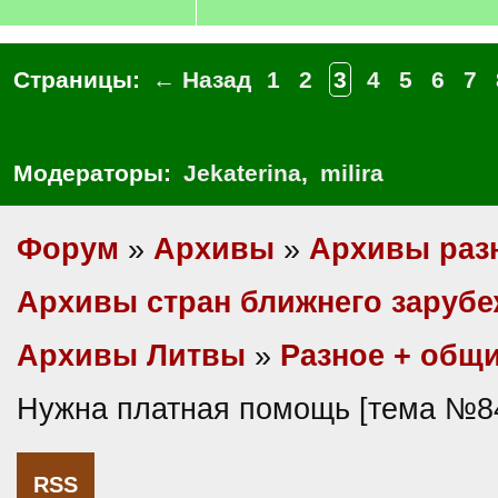
Страницы:
← Назад
1
2
3
4
5
6
7
Модераторы:
Jekaterina
,
milira
Форум
»
Архивы
»
Архивы раз
Архивы стран ближнего заруб
Архивы Литвы
»
Разное + общ
Нужна платная помощь [тема №8
RSS