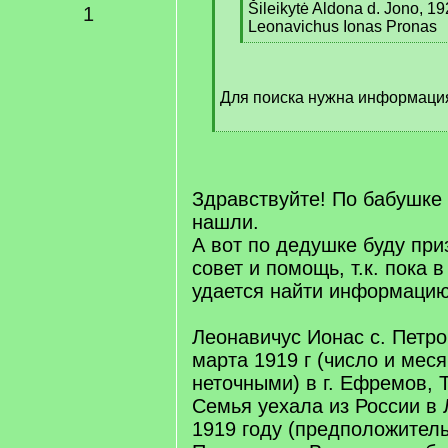
Šileikytė Aldona d. Jono, 1
1
Leonavichus Ionas Pronas
[
/
q
Для поиска нужна информация
]
[
/
q
]
Здравствуйте! По бабушк
нашли.
А вот по дедушке буду при
совет и помощь, т.к. пока 
удается найти информацию
Леонавичус Ионас с. Петро
марта 1919 г (число и меся
неточными) в г. Ефремов, 
Семья уехала из России в 
1919 году (предположител