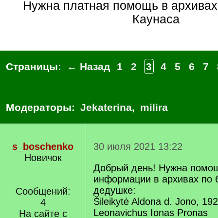
Нужна платная помощь в архивах Вильнюса и
Каунаса
Страницы:
← Назад
1
2
3
4
5
6
7
Модераторы:
Jekaterina
,
milira
s_boschenko
30 июля 2021 13:22
Новичок
Добрый день! Нужна помощ
информации в архивах по 
дедушке:
Сообщений:
Šileikytė Aldona d. Jono, 19
4
Leonavichus Ionas Pronas
На сайте с