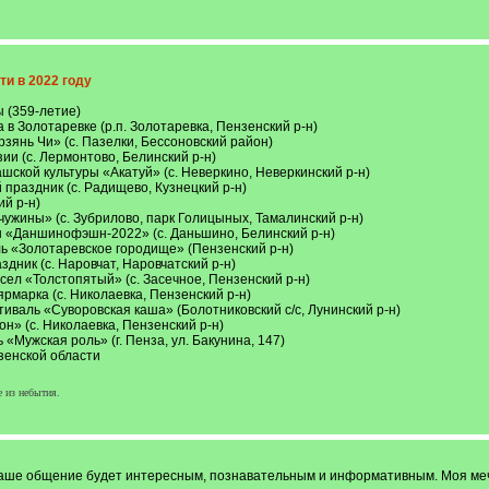
и в 2022 году
 (359-летие)
в Золотаревке (р.п. Золотаревка, Пензенский р-н)
зянь Чи» (с. Пазелки, Бессоновский район)
ии (с. Лермонтово, Белинский р-н)
ской культуры «Акатуй» (с. Неверкино, Неверкинский р-н)
 праздник (с. Радищево, Кузнецкий р-н)
ий р-н)
чужины» (с. Зубрилово, парк Голицыных, Тамалинский р-н)
ды «Даншинофэшн-2022» (с. Даньшино, Белинский р-н)
ль «Золотаревское городище» (Пензенский р-н)
дник (с. Наровчат, Наровчатский р-н)
сел «Толстопятый» (с. Засечное, Пензенский р-н)
ярмарка (с. Николаевка, Пензенский р-н)
иваль «Суворовская каша» (Болотниковский с/с, Лунинский р-н)
н» (с. Николаевка, Пензенский р-н)
 «Мужская роль» (г. Пенза, ул. Бакунина, 147)
зенской области
е из небытия.
аше общение будет интересным, познавательным и информативным. Моя мечта