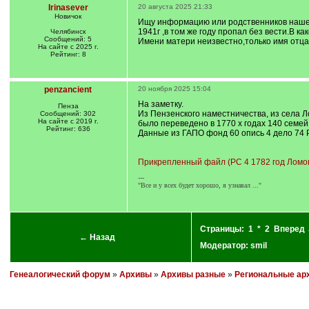
Irinasever
20 августа 2025 21:33
Новичок
Ищу информацию или родственников нашего
1941г ,в том же году пропал без вести.В 
Челябинск
Сообщений: 5
Имени матери неизвестно,только имя отца.
На сайте с 2025 г.
Рейтинг: 8
penzancient
20 ноября 2025 15:04
На заметку.
Пенза
Из Пензенского наместничества, из села 
Сообщений: 302
На сайте с 2019 г.
было переведено в 1770 х годах 140 семей
Рейтинг: 636
Данные из ГАПО фонд 60 опись 4 дело 74 
Прикрепленный файл (РС 4 1782 год Ломовк
---
"Все и у всех будет хорошо, я узнавал ..."
Страницы:
1
*
2
Вперед
← Назад
Модератор:
smil
Генеалогический форум
»
Архивы
»
Архивы разные
»
Региональные ар