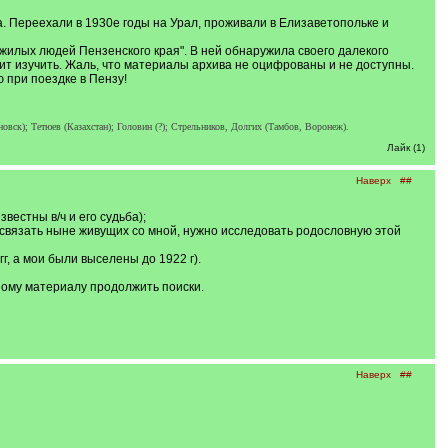
а. Переехали в 1930е годы на Урал, проживали в Елизаветопольке и
жилых людей Пензенского края". В ней обнаружила своего далекого
оит изучить. Жаль, что материалы архива не оцифрованы и не доступны.
 при поездке в Пензу!
вск); Тетюев (Казахстан); Головин (?); Стрельников, Долгих (Тамбов, Воронеж).
Лайк (1)
Наверх
##
вестны в/ч и его судьба);
связать ныне живущих со мной, нужно исследовать родословную этой
г, а мои были выселены до 1922 г).
нному материалу продолжить поиски.
Наверх
##