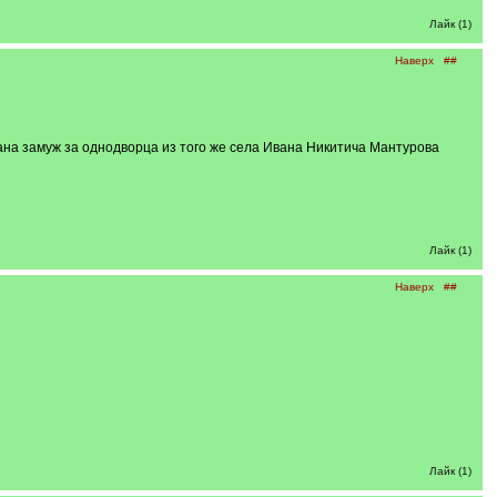
Лайк (1)
Наверх
##
ана замуж за однодворца из того же села Ивана Никитича Мантурова
Лайк (1)
Наверх
##
Лайк (1)