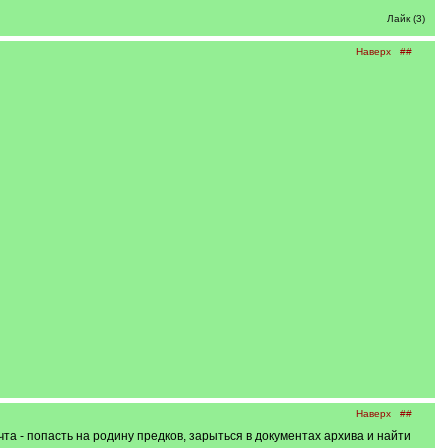
Лайк (3)
Наверх
##
Наверх
##
 - попасть на родину предков, зарыться в документах архива и найти