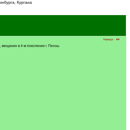
инбурга, Кургана
Наверх
##
, мещанин в 4-м поколении г. Пензы.