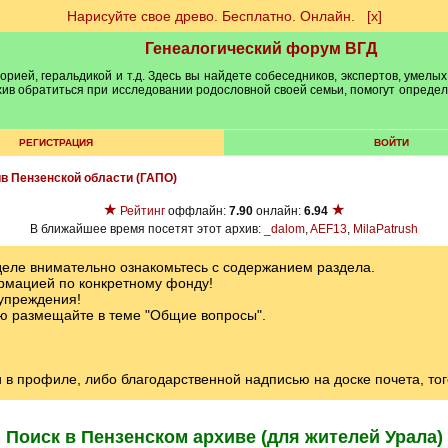
Нарисуйте свое древо. Бесплатно. Онлайн.
[х]
Генеалогический форум ВГД
рией, геральдикой и т.д. Здесь вы найдете собеседников, экспертов, умелых
рхив обратиться при исследовании родословной своей семьи, помогут опреде
РЕГИСТРАЦИЯ
ВОЙТИ
ив Пензенской области (ГАПО)
★
★
Рейтинг
оффлайн:
7.90
онлайн:
6.94
В ближайшее время посетят этот архив:
_dalom
,
AEF13
,
MilaPatrush
еле внимательно ознакомьтесь с содержанием раздела.
мацией по конкретному фонду!
упреждения!
ю размещайте в теме "Общие вопросы".
в профиле, либо благодарственной надписью на доске почета, того
Поиск в Пензенском архиве (для жителей Урала)