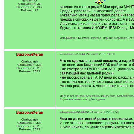
Челябинск
Сообщений: 31
каждого из своего рода!!! Мои предки МАН
На сайте с 2019 г.
Рейтинг: 27
Бредах, работали на железной дороге.
Буквально месяц назад приобрела интерес
предка в списках из детей боярских. А в 
Ищу исполнителя, если у кого есть опыт -
Другая ветка моих ИНОЗЕМЦЕВЫХ из д. Ме
---
мои фамилии: Кулемин,Нестеров, Паршин (Саратов); Сахно
ВикторияХегай
2 июля 2022 9:44
24 июля 2022 14:50
Что не сделала в своей поездке, а надо б
Chelyabinsk
- не посетила Каменский РВК (найти хотя б
Сообщений: 338
На сайте с 2011 г.
- не смотрела в ГАПО Книги ЗАГС (нашлис
Рейтинг: 1073
связующей нас дальней родни).
- не просмотрела в ГАПО дела по раскулаче
- не взяла днк-тест у потенциальной пен
Успела реализовать многие свои планы, но
---
Их уже нет, но для нас значимо каждое имя, возвращенно
Корейская генеалогия: @kore_genea
ВикторияХегай
24 июля 2022 14:22
24 июля 2022 21:58
Чем не детективный роман в нескольких 
Chelyabinsk
И все это повествование - результаты пое
Сообщений: 338
На сайте с 2011 г.
С чего начать, за какие зацепки хвататьс
Рейтинг: 1073