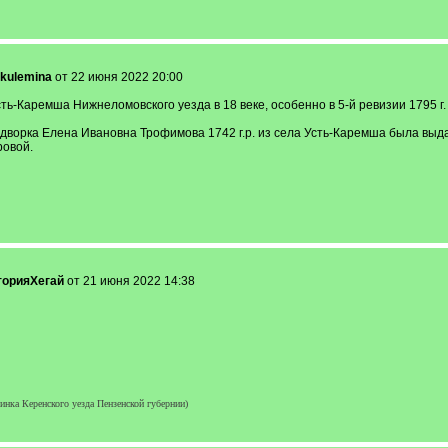
kulemina
от 22 июня 2022 20:00
ть-Каремша Нижнеломовского уезда в 18 веке, особенно в 5-й ревизии 1795 г.
одворка Елена Ивановна Трофимова 1742 г.р. из села Усть-Каремша была выд
ровой.
торияХегай
от 21 июня 2022 14:38
нка Керенского уезда Пензенской губернии)