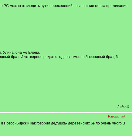
По РС можно отследить пути переселений - нынешние места проживания
. Улина, она же Елена.
дный брат. И четверное родство: одновременно 5-юродный брат, 6-
Лайк (1)
Наверх
##
в Новосибирск и как говорил дедушка- деревенских было очень много В