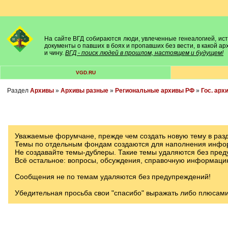
На сайте ВГД собираются люди, увлеченные генеалогией, исто
документы о павших в боях и пропавших без вести, в какой а
и чину.
ВГД - поиск людей в прошлом, настоящем и будущем!
VGD.RU
Раздел
Архивы
»
Архивы разные
»
Региональные архивы РФ
»
Гос. арх
Уважаемые форумчане, прежде чем создать новую тему в разд
Темы по отдельным фондам создаются для наполнения инфор
Не создавайте темы-дублеры. Такие темы удаляются без пред
Всё остальное: вопросы, обсуждения, справочную информаци
Сообщения не по темам удаляются без предупреждений!
Убедительная просьба свои "спасибо" выражать либо плюсами 