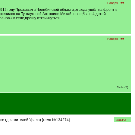
Наверх
##
912 году.Проживал в Челябинской области,отсюда ушёл на фронт в
сь женился на Туголуковой Антонине Михайловне,было 4 детей.
рановы в селе,прошу откликнуться.
Наверх
##
Лайк (2)
ве (для жителей Урала) [тема №134274]
ВВЕРХ ⇈