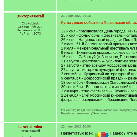
ВикторияХегай
21 июня 2022 20:16
Культурные события в Пензенской област
Chelyabinsk
Сообщений: 338
На сайте с 2011 г.
12 июня - праздновался День города Пензы
Рейтинг: 1073
25 июня - фольклорный фестиваль «Купала 
26 июня - Национальный праздник Покш Эр
2 июля - 51-й Лермонтовский праздник поэз
2 июля - Межрегиональный фестиваль чуваш
9 июля - Тихвинская ярмарка, фольклорный
16 июля - Сабантуй (с. Засечное, Пензенск
21 августа - фестиваль «Зубриловские жем
27 августа - этно-арт-шоу мордовской мо
27 августа - историко-культурный фестива
3 сентября - Купринский литературный праз
9 сентября - Всероссийский праздник реме
18 сентября - Федоровская (Загоскинская) 
30 сентября - Военно-патриотический фест
2 октября - этно-фестиваль «Юконский воро
2 декабря - 14-й Российский кинофестиваль
февраль - празднование образования Пен
---
Их уже нет, но для нас значимо каждое имя, возвращенно
Корейская генеалогия: @kore_genea
Larakulemina
22 июня 2022 20:00
Начинающий
Приветствую всех.
Надеюсь, что н