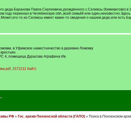
 деда Баранова Павла Сергеевича,урождённого с.Селиксы (Кижеватово) в 1
каком году переехал в Челябинскую обл.,всей семьёй или один,неизвестно.Зде
Может,кто-то из Селиксы имеет какие-то сведения о нашем деде,или есть Ба
Ломовки, в Уфимское наместничество в деревню Ломовку
 крестьян.
РС 4, помещица Дурасова Аграфена Ив.
а.pdf, 1572211 байт)
 →
хивы РФ
»
Гос. архив Пензенской области (ГАПО)
» Поиск в Пензенском архи