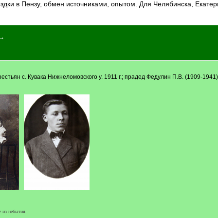
здки в Пензу, обмен источниками, опытом. Для Челябинска, Екатер
 →
естьян с. Кувака Нижнеломовского у. 1911 г.; прадед Федулин П.В. (1909-1941)
е из небытия.