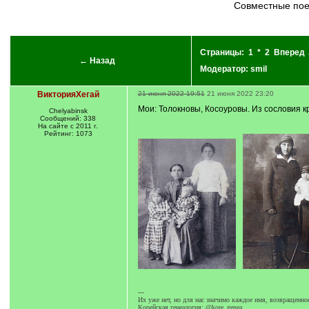
Совместные пое
Страницы:
1
*
2
Вперед
← Назад
Модератор:
smil
ВикторияХегай
21 июня 2022 19:51
21 июня 2022 23:20
Мои: Толокновы, Косоуровы. Из сословия кр
Chelyabinsk
Сообщений: 338
На сайте с 2011 г.
Рейтинг: 1073
---
Их уже нет, но для нас значимо каждое имя, возвращенно
Корейская генеалогия: @kore_genea