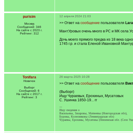
purisim
12 апреля 2024 21:03
>> Ответ на
сообщение
пользователя
Lara
Москва
Сообщений: 346
На сайте с 2023 г.
МантУровых очень много в РС и МК села Ус
Рейтинг: 312
Дочь моего прямого предка из 18 века одн
1745 г.р. и стала Еленой Ивановной Манту
Tonifara
26 марта 2025 10:28
Новичок
>> Ответ на
сообщение
пользователя
Вик
Выборг
Сообщений: 6
(Выборг)
На сайте с 2017 г.
Ищу Чураевых, Ерохиных, Мусатовых
Рейтинг: 3
С. Ушинка 1850-19... гг
---
Ищу сведения о
Васильевы, Захаровы, Матвеевы (Новгородская обл),
Буровы, Колесниковы (Ленинградская обл)
Чураевы, Ерохины, Мусатовы (Пензенская обл. (Село Уши