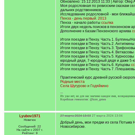
Обновлено: 15.12.2013 11:33 | Автор: Oleg 
Моя родословная по ревизским сказкам се
дальних родственников.
Исследование родословной - мои ближай
Пенза - день первый. 2013
Пенза - начало работы
ссылка
Итоги двух недель поисков в пензенском а
Дополнение к базам Пензенского архива
с
Итоги поездки в Пензу. Часть 1. Булгины/
Итоги поездки в Пензу. Часть 2. Антипкин
Итоги поездки в Пензу. Часть 3. Трифонов
Итоги поездки в Пензу. Часть 4. Веткасовы
Итоги поездки в Пензу. Часть 5. Курносов
юродный дядя, 7-юродный дядя и даже 5-ю
Итоги поездки в Пензу. Часть 6. Купцовы
сс
Итоги поездки в Пензу. Часть 7. Плешаков
Практический курс древней русской скороп
Родные места
Села Шугурово и Годяйкино
---
Их уже нет, но для нас значимо каждое имя, возвращенно
Корейская генеалогия: @kore_genea
Lyubov1971
27 марта 2024 13:03
27 марта 2024 13:04
Новичок
Добрый день, мои предки из села Потьма Н
Новосибирске.
Сообщений: 22
На сайте с 2007 г.
Рейтинг: 9