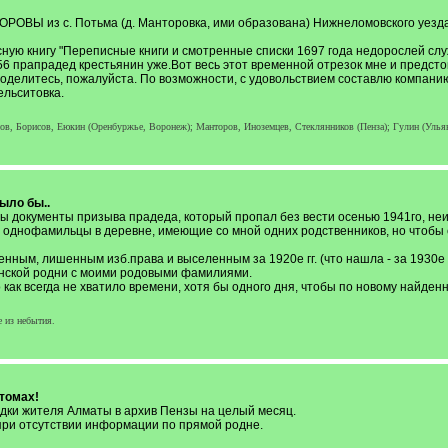
ТОРОВЫ из с. Потьма (д. Манторовка, ими образована) Нижнеломовского уезд
ную книгу "Переписные книги и смотренные списки 1697 года недорослей слу
1856 прапрадед крестьянин уже.Вот весь этот временной отрезок мне и предст
 поделитесь, пожалуйста. По возможности, с удовольствием составлю компанию
льситовка.
в, Борисов, Еюкин (Оренбуржье, Воронеж); Манторов, Иноземцев, Стеклянников (Пенза); Гулин (Ульяно
ыло бы..
ы документы призыва прадеда, который пропал без вести осенью 1941го, неиз
ь однофамильцы в деревне, имеющие со мной одних родственников, но чтобы 
нным, лишенным изб.права и выселенным за 1920е гг. (что нашла - за 1930е г
зенской родни с моими родовыми фамилиями.
 как всегда не хватило времени, хотя бы одного дня, чтобы по новому найде
е из небытия.
томах!
здки жителя Алматы в архив Пензы на целый месяц.
я при отсутствии информации по прямой родне.