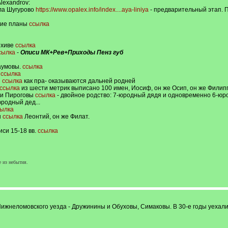
Alexandrov:
ла Шугурово
https://www.opalex.info/index....aya-liniya
- предварительный этап. 
шие планы
ссылка
рхиве
ссылка
сылка
-
Описи МК+Рев+Приходы Пенз губ
Наумовы.
ссылка
ы
ссылка
ы
ссылка
как пра- оказываются дальней родней
ссылка
из шести метрик выписано 100 имен, Иосиф, он же Осип, он же Филипп
ы и Пироговы
ссылка
- двойное родство: 7-юродный дядя и одновременно 6-юро
родный дед...
ылка
ы
ссылка
Леонтий, он же Филат.
иси 15-18 вв.
ссылка
е из небытия.
ижнеломовского уезда - Дружинины и Обуховы, Симаковы. В 30-е годы уехали 