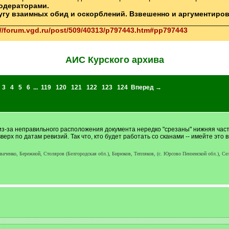
одераторами.
ругу взаимных обид и оскорблений. Взвешенно и аргументиро
________________________________________________________
://forum.vgd.ru/post/509/40313/p797443.htm#pp797443
АИС Курского архива
3
4
5
6
...
119
120
121
122
123
124
Вперед →
-за неправильного расположения документа нередко "срезаны" нижняя часть 
ерх по датам ревизий. Так что, кто будет работать со сканами -- имейте это в
ченко, Бережной, Столяров (Белгородская обл.), Бирюков, Тепляков, (с. Юрсово Пензенской обл.), Сел