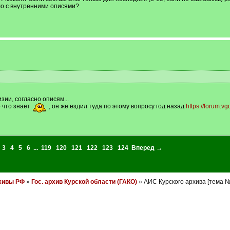
ело с внутренними описями?
зии, согласно описям...
 что знает
, он же ездил туда по этому вопросу год назад
https://forum.
3
4
5
6
...
119
120
121
122
123
124
Вперед →
хивы РФ
»
Гос. архив Курской области (ГАКО)
» АИС Курского архива [тема 