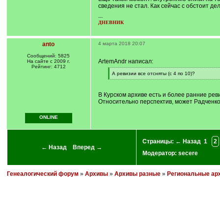
сведения не стал. Как сейчас с обстоит д
---
ДНЕВНИК
anto
4 марта 2018 20:07
Сообщений: 5825
ArtemAndr написал:
На сайте с 2009 г.
Рейтинг: 4712
[
А ревизии все отсняты (с 4 по 10)?
q
[
]
/
q
В Курском архиве есть и более ранние реви
]
Относительно перспектив, может Радченко
ONLINE
Страницы:
← Назад
1
2
← Назад
Вперед →
Модератор:
secere
Генеалогический форум
»
Архивы
»
Архивы разные
»
Региональные ар