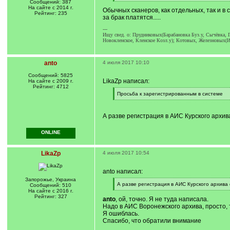
[
[
Сообщений: 387
q
/
На сайте с 2014 г.
Обычных сканеров, как отдельных, так и в 
]
q
Рейтинг: 235
за брак платятся.....
]
---
Ищу свед. о: Прудниковых(Барабановка Буз.у, Сычёвка, Г
Новокленское, Кленское Козл.у); Котовых, Железновых(И
anto
4 июля 2017 10:10
Сообщений: 5825
LikaZp написал:
На сайте с 2009 г.
Рейтинг: 4712
[
Просьба к зарегистрированным в системе
q
[
]
/
q
А разве регистрация в АИС Курского архи
]
ONLINE
LikaZp
4 июля 2017 10:54
anto написал:
Запорожье, Украина
[
А разве регистрация в АИС Курского архива
Сообщений: 510
q
[
На сайте с 2016 г.
]
/
Рейтинг: 327
anto
, ой, точно. Я не туда написала.
q
Надо в АИС Воронежского архива, просто, 
]
Я ошиблась.
Спасибо, что обратили внимание