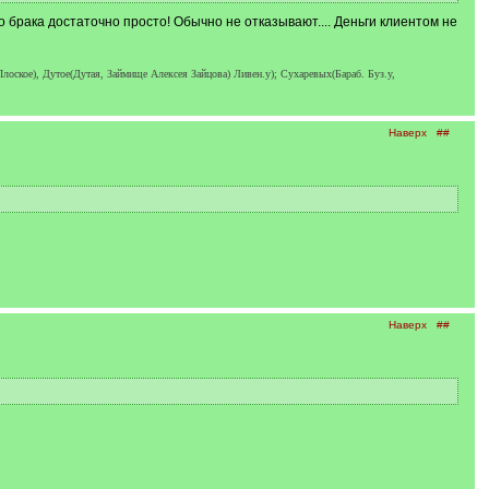
о брака достаточно просто! Обычно не отказывают.... Деньги клиентом не
оское), Дутое(Дутая, Займище Алексея Зайцова) Ливен.у); Сухаревых(Бараб. Буз.у,
Наверх
##
Наверх
##