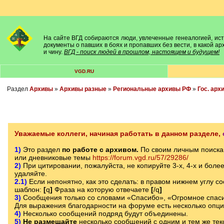
На сайте ВГД собираются люди, увлеченные генеалогией, исто
документы о павших в боях и пропавших без вести, в какой а
и чину.
ВГД - поиск людей в прошлом, настоящем и будущем!
VGD.RU
Раздел
Архивы
»
Архивы разные
»
Региональные архивы РФ
»
Гос. арх
Уважаемые коллеги, начиная работать в данном разделе,
1)
Это раздел
по работе с архивом.
По своим личным поиска
или дневниковые темы
https://forum.vgd.ru/57/29286/
2)
При цитировании, пожалуйста, не копируйте 3-х, 4-х и боле
удаляйте.
2.1)
Если непонятно, как это сделать: в правом нижнем углу с
шаблон:
[
q
]
Фраза на которую отвечаете
[
/q
]
3)
Сообщения только со словами «Спасибо», «Огромное спаси
Для выражения благодарности на форуме есть несколько опц
4)
Несколько сообщений подряд будут объединены.
5)
Не размещайте
несколько сообщений с одним и тем же текс