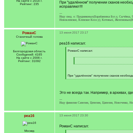
/
На сайте с 2014 г.
При "удалённом" получении сканов необхо
]
q
Рейтинг: 235
исправляют!!!
]
---
Ищу свед. о: Прудниковых(Барабановка Буз.у, Сычёвка, Г
Новокленское, Кленское Козл.у); Котовых, Железновых(И
РоманС
13 июня 2017 23:17
Станичный голова
pea16 написал:
[
РоманС написал:
Белгородская область
q
Сообщений: 4165
]
На сайте с 2006 г.
[
Рейтинг: 31092
q
[
]
/
q
]
При "удалённом" получении сканов необходи
[
/
q
]
Это не всегда так. Например, в архивах, 
---
Ищу фамилии Сапелин, Цепелин, Цапелин, Новоченко, Нова
pea16
13 июня 2017 23:30
РоманС написал:
Москва