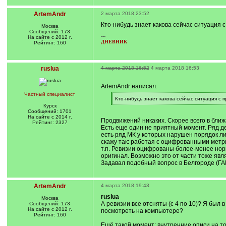
ArtemAndr
2 марта 2018 23:52
Кто-нибудь знает какова сейчас ситуация 
Москва
Сообщений: 173
---
На сайте с 2012 г.
ДНЕВНИК
Рейтинг: 160
ruslua
4 марта 2018 16:52
4 марта 2018 16:53
ArtemAndr написал:
Частный специалист
[
Кто-нибудь знает какова сейчас ситуация с 
q
[
Курск
]
/
Сообщений: 1701
q
На сайте с 2014 г.
Продвижений никаких. Скорее всего в ближа
]
Рейтинг: 2327
Есть еще один не приятный момент. Ряд де
есть ряд МК у которых нарушен порядок лист
скажу так: работая с оцифрованными метри
т.п. Ревизии оцифрованы более-менее норм
оригинал. Возможно это от части тоже явля
Задавал подобный вопрос в Белгороде (ГАБО
ArtemAndr
4 марта 2018 19:43
ruslua
Москва
А ревизии все отсняты (с 4 по 10)? Я был 
Сообщений: 173
На сайте с 2012 г.
посмотреть на компьютере?
Рейтинг: 160
Ещё такой момент: внутренние описи на то