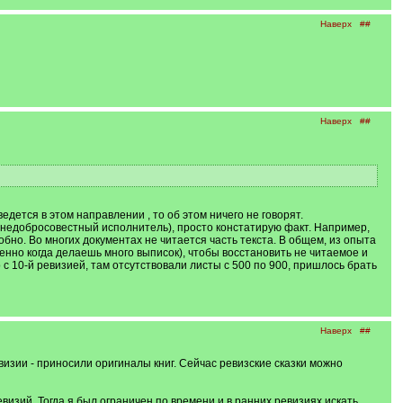
Наверх
##
Наверх
##
едется в этом направлении , то об этом ничего не говорят.
л недобросовестный исполнитель), просто констатирую факт. Например,
добно. Во многих документах не читается часть текста. В общем, из опыта
енно когда делаешь много выписок), чтобы восстановить не читаемое и
 10-й ревизией, там отсутствовали листы с 500 по 900, пришлось брать
Наверх
##
евизии - приносили оригиналы книг. Сейчас ревизские сказки можно
визий. Тогда я был ограничен по времени и в ранних ревизиях искать