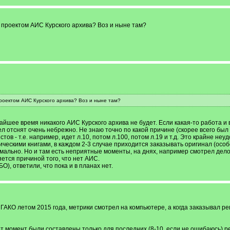
с проектом АИС Курского архива? Воз и ныне там?
проектом АИС Курского архива? Воз и ныне там?
йшее время никакого АИС Курского архива не будет. Если какая-то работа и в
л отснят очень небрежно. Не знаю точно по какой причине (скорее всего бы
ов - т.е. например, идет л.10, потом л.100, потом л.19 и т.д. Это крайне неу
ческими книгами, в каждом 2-3 случае приходится заказывать оригинал (особ
ально. Но и там есть неприятные моменты, на днях, например смотрел дело с
ется причиной того, что нет АИС.
), ответили, что пока и в планах нет.
в ГАКО летом 2015 года, метрики смотрел на компьютере, а когда заказывал р
т момент были составлены только для последних (8-10, если не ошибаюсь) ре