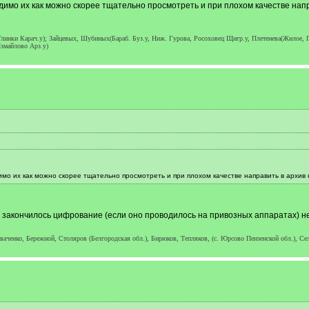
димо их как можно скорее тщательно просмотреть и при плохом качестве нап
линки Карач.у); Зайцевых, Шубиных(Бараб. Буз.у, Ниж. Гурова, Росоховец Щигр.у, Плетенева(Жилое, Пл
змайлово Арз.у)
мо их как можно скорее тщательно просмотреть и при плохом качестве направить в архив 
где закончилось цифрование (если оно проводилось на привозных аппаратах) 
ченко, Бережной, Столяров (Белгородская обл.), Бирюков, Тепляков, (с. Юрсово Пензенской обл.), Сел