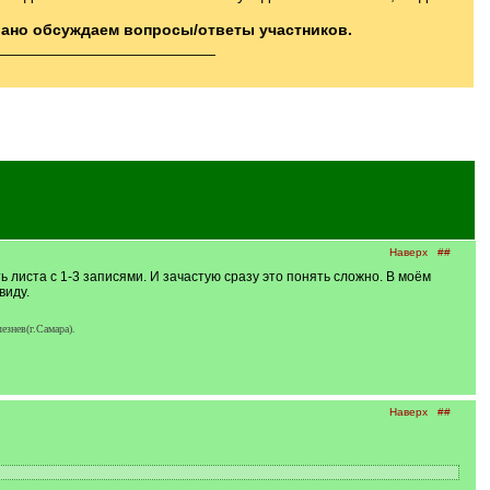
вано обсуждаем вопросы/ответы участников.
_________________________
Наверх
##
листа с 1-3 записями. И зачастую сразу это понять сложно. В моём
виду.
езнев(г.Самара).
Наверх
##