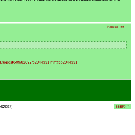
Наверх
##
vgd.ru/post/509/82092/p2344331.htm#pp2344331
№82092]
ВВЕРХ ⇈