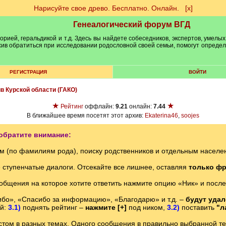
Нарисуйте свое древо. Бесплатно. Онлайн.
[х]
Генеалогический форум ВГД
рией, геральдикой и т.д. Здесь вы найдете собеседников, экспертов, умелых
рхив обратиться при исследовании родословной своей семьи, помогут опреде
РЕГИСТРАЦИЯ
ВОЙТИ
ив Курской области (ГАКО)
★
★
Рейтинг
оффлайн:
9.21
онлайн:
7.44
В ближайшее время посетят этот архив:
Ekaterina46
,
soojes
обратите внимание:
м (по фамилиям рода), поиску родственников и отдельным насе
е ступенчатые диалоги. Отсекайте все лишнее, оставляя
только фр
ообщения на которое хотите ответить нажмите опцию «Ник» и после
бо», «Спасибо за информацию», «Благодарю» и т.д. –
будут уда
ий:
3.1)
поднять рейтинг –
нажмите [+]
под ником,
3.2)
поставить
"л
том в разных темах. Одного сообщения в правильно выбранной теме