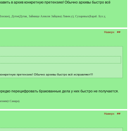
равить в архив конкретную претензию! Обычно архивы быстро всё
оское), Дутое(Дутая, Займище Алексея Зайцова) Ливен.у); Сухаревых(Бараб. Буз.у,
Наверх
##
конкретную претензию! Обычно архивы быстро всё исправляют!!!
нередко перецифровать бракованные дела у них быстро не получается.
езнев(г.Самара).
Наверх
##