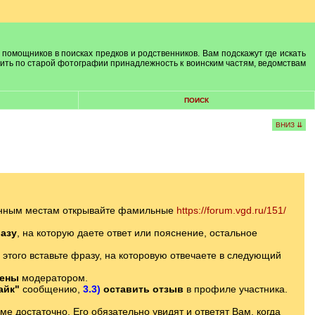
 помощников в поисках предков и родственников. Вам подскажут где искать
лить по старой фотографии принадлежность к воинским частям, ведомствам
ПОИСК
ВНИЗ ⇊
ленным местам открывайте фамильные
https://forum.vgd.ru/151/
азу
, на которую даете ответ или пояснение, остальное
 этого вставьте фразу, на которовую отвечаете в следующий
лены
модератором.
айк"
сообщению,
3.3)
оставить отзыв
в профиле участника.
 достаточно. Его обязательно увидят и ответят Вам, когда