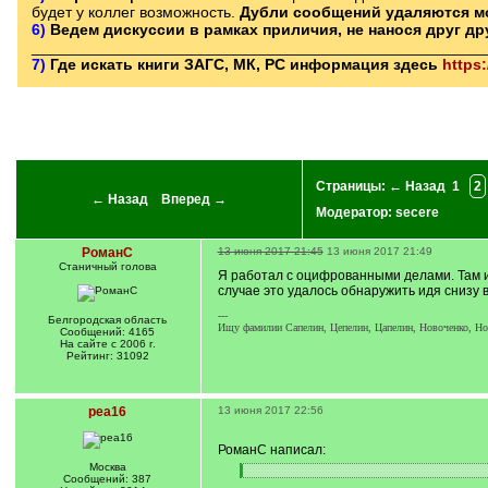
будет у коллег возможность.
Дубли сообщений удаляются м
6)
Ведем дискуссии в рамках приличия, не нанося друг д
____________________________________________________
7)
Где искать книги ЗАГС, МК, РС информация здесь
https
Страницы:
← Назад
1
2
← Назад
Вперед →
Модератор:
secere
РоманС
13 июня 2017 21:45
13 июня 2017 21:49
Станичный голова
Я работал с оцифрованными делами. Там из
случае это удалось обнаружить идя снизу вв
---
Белгородская область
Ищу фамилии Сапелин, Цепелин, Цапелин, Новоченко, Нова
Сообщений: 4165
На сайте с 2006 г.
Рейтинг: 31092
pea16
13 июня 2017 22:56
РоманС написал:
Москва
[
[
Сообщений: 387
q