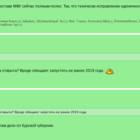
составе МФУ сейчас полным-полно. Так, что техически исправление единичног
линки Карач.у); Зайцевых, Шубиных(Бараб. Буз.у, Ниж. Гурова, Росоховец Щигр.у, Плетенева(Жилое, Пл
змайлово Арз.у)
ва открыта? Вроде обещают запустить не ранее 2019 года.
 открыта? Вроде обещают запустить не ранее 2019 года
там дело по Курской губернии.