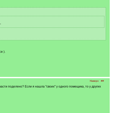
"
е ).
Наверх
##
 части поделено? Если я нашла "своих" у одного помещика, то у других