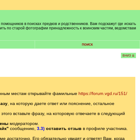
 помощников в поисках предков и родственников. Вам подскажут где искать
лить по старой фотографии принадлежность к воинским частям, ведомствам
ПОИСК
ВНИЗ ⇊
ленным местам открывайте фамильные
https://forum.vgd.ru/151/
азу
, на которую даете ответ или пояснение, остальное
 этого вставьте фразу, на которовую отвечаете в следующий
лены
модератором.
айк"
сообщению,
3.3)
оставить отзыв
в профиле участника.
 достаточно. Его обязательно увидят и ответят Вам, когда