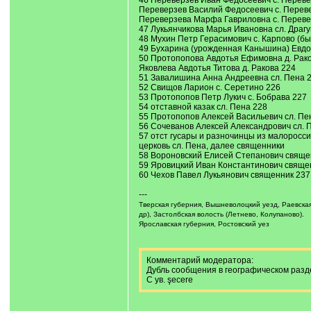
46 Переверзев Иван Федосеевич с. Переве
Переверзев Василий Федосеевич с. Перев
Переверзева Марфа Гавриловна с. Переве
47 Лукьянчикова Марья Ивановна сл. Драгу
48 Мухин Петр Герасимович с. Карпово (бы
49 Бухарина (урожденная Канышина) Евдок
50 Протопопова Авдотья Ефимовна д. Рак
Яковлева Авдотья Титова д. Ракова 224
51 Завалишина Анна Андреевна сл. Пена 
52 Свищов Ларион с. Серетино 226
53 Протопопов Петр Лукич с. Бобрава 227
54 отставной казак сл. Пена 228
55 Протопопов Алексей Васильевич сл. Пе
56 Сочеванов Алексей Александрович сл. 
57 отст гусары и разночинцы из малоросси
церковь сл. Пена, далее священники
58 Вороновский Елисей Степанович свяще
59 Яровицкий Иван Константинович свяще
60 Чехов Павел Лукьянович священник 237
---
Тверская губерния, Вышневолоцкий уезд, Раевская 
др), Застолбская волость (Летнево, Колупаново).
Ярославская губерния, Ростовский уез
Комментарий модератора:
Дубль сообщения в географическом разд
С ув. şecere