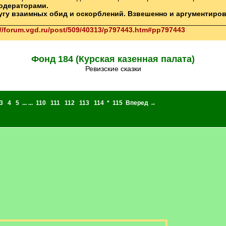
одераторами.
ругу взаимных обид и оскорблений. Взвешенно и аргументиро
________________________________________________________
://forum.vgd.ru/post/509/40313/p797443.htm#pp797443
Фонд 184 (Курская казенная палата)
Ревизские сказки
3
4
5
... ...
110
111
112
113
114
*
115
Вперед →