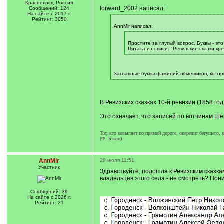
Красноярск, Россия
forward_2002 написал:
Сообщений: 124
На сайте с 2017 г.
Рейтинг: 3050
[
q
AnnMir написал:
]
[
q
Простите за глупый вопрос, Буквы - э
]
Цитата из описи: "Ревизские сказки кр
[
/
q
]
Заглавные буквы фамилий помещиков, котор
[
/
q
]
В Ревизских сказках 10-й ревизии (1858 год
Это означает, что записей по вотчинам Ш
---
Тот, кто ковыляет по прямой дороге, опередит бегущего, 
(Ф. Бэкон)
AnnMir
29 июля 11:51
Участник
Здравствуйте, подошла к Ревизским сказкам
владельцев этого села - не смотреть? Пони
Сообщений: 39
На сайте с 2026 г.
Рейтинг: 21