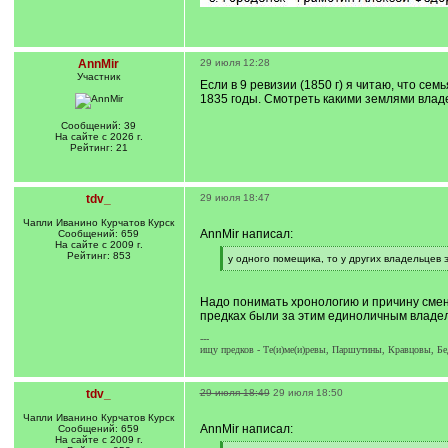
AnnMir
29 июля 12:28
Участник
Если в 9 ревизии (1850 г) я читаю, что се
1835 годы. Смотреть какими землями владе
Сообщений: 39
На сайте с 2026 г.
Рейтинг: 21
tdv_
29 июля 18:47
Чапли Иванино Курчатов Курск
AnnMir написал:
Сообщений: 659
На сайте с 2009 г.
Рейтинг: 853
[
у одного помещика, то у других владельцев э
q
[
]
/
q
Надо понимать хронологию и причину смены
]
предках были за этим единоличным владе
---
ищу предков - Те(и)ме(и)ревы, Паршутины, Кравцовы, Б
tdv_
29 июля 18:49
29 июля 18:50
Чапли Иванино Курчатов Курск
AnnMir написал:
Сообщений: 659
На сайте с 2009 г.