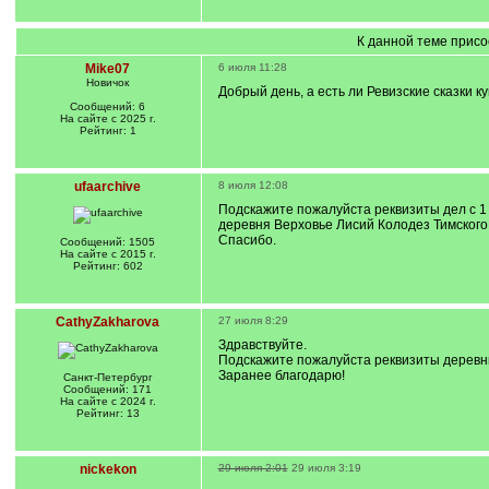
К данной теме присо
Mike07
6 июля 11:28
Новичок
Добрый день, а есть ли Ревизские сказки ку
Сообщений: 6
На сайте с 2025 г.
Рейтинг: 1
ufaarchive
8 июля 12:08
Подскажите пожалуйста реквизиты дел с 1 
деревня Верховье Лисий Колодез Тимского
Спасибо.
Сообщений: 1505
На сайте с 2015 г.
Рейтинг: 602
CathyZakharova
27 июля 8:29
Здравствуйте.
Подскажите пожалуйста реквизиты деревни 
Заранее благодарю!
Санкт-Петербург
Сообщений: 171
На сайте с 2024 г.
Рейтинг: 13
nickekon
29 июля 2:01
29 июля 3:19