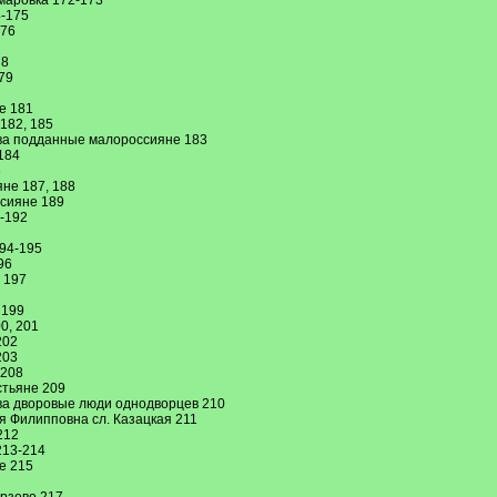
маровка 172-173
4-175
176
78
79
е 181
182, 185
ова подданные малороссияне 183
184
6
не 187, 188
ссияне 189
-192
94-195
96
 197
 199
0, 201
202
203
-208
стьяне 209
ва дворовые люди однодворцев 210
я Филипповна сл. Казацкая 211
212
213-214
е 215