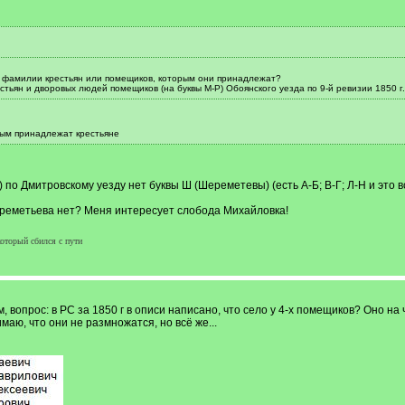
то фамилии крестьян или помещиков, которым они принадлежат?
естьян и дворовых людей помещиков (на буквы М-Р) Обоянского уезда по 9-й ревизии 1850 г.
ым принадлежат крестьяне
) по Дмитровскому уезду нет буквы Ш (Шереметевы) (есть А-Б; В-Г; Л-Н и это вс
ереметьева нет? Меня интересует слобода Михайловка!
который сбился с пути
, вопрос: в РС за 1850 г в описи написано, что село у 4-х помещиков? Оно на
маю, что они не размножатся, но всё же...