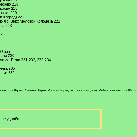
рзево 217
ерзево 218
рзево 219
нская 220
вш город) 221
ия с. Верх Меловой Колодезь 222
ова 223
225
на 229
Пена 230
ян сл. Пена 231-232, 233-234
нник 235
нник 236
волость (Ручки, Ямники, Горка, Русский Городок); Бежецкий уезд, Рыбинская волость (Кир
еле удалён.