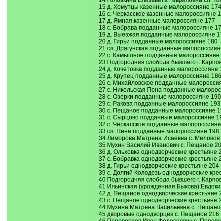
14 Головкина Елизавета Гавриловна сл. То
15 д. Хомутцы казенные малороссияне 17
16 с. Черкасское казенные малороссияне 
17 д. Ямная казенные малороссияне 177
18 с. Бобрава подданные малороссияне 1
19 д. Выезжая подданные малороссияне 1
20 д. Гирьи подданные малороссияне 180
21 сл. Драгунская подданные малороссиян
22 с. Камышное подданные малороссияне 
23 Подгородняя слобода бывшего г. Карп
24 д. Кочетовка подданные малороссияне 
25 д. Крупец подданные малороссияне 18
26 с. Михайловское подданные малороссия
27 с. Никольская Пена подданные малоро
28 с. Озерки подданные малороссияне 190
29 с. Ракова подданные малороссияне 193
30 с. Пещаное подданные малороссияне 1
31 с. Сырцово подданные малороссияне 1
32 с. Черкасское подданные малороссияне
33 сл. Пена подданные малороссияне 198
34 Лиморова Матрена Исаевна с. Меловое
35 Мухин Василий Иванович с. Пещаное 20
36 д. Ольховка однодворческие крестьяне 
37 с. Бобравка однодворческие крестьяне 
38 д. Гирьи однодворческие крестьяне 204
39 с. Долгий Колодезь однодворческие кре
40 Подгородняя слобода бывшего г. Карпо
41 Ильинская (урожденная Быкова) Евдоки
42 д. Пещаное однодворческие крестьяне 
43 с. Пещаное однодворческие крестьяне 
44 Мухина Матрена Васильевна с. Пещано
45 дворовые однодворцев с. Пещаное 216