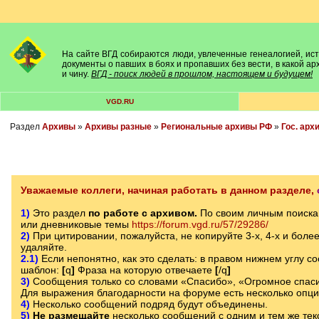
На сайте ВГД собираются люди, увлеченные генеалогией, исто
документы о павших в боях и пропавших без вести, в какой а
и чину.
ВГД - поиск людей в прошлом, настоящем и будущем!
VGD.RU
Раздел
Архивы
»
Архивы разные
»
Региональные архивы РФ
»
Гос. арх
Уважаемые коллеги, начиная работать в данном разделе,
1)
Это раздел
по работе с архивом.
По своим личным поиска
или дневниковые темы
https://forum.vgd.ru/57/29286/
2)
При цитировании, пожалуйста, не копируйте 3-х, 4-х и боле
удаляйте.
2.1)
Если непонятно, как это сделать: в правом нижнем углу с
шаблон:
[
q
]
Фраза на которую отвечаете
[
/q
]
3)
Сообщения только со словами «Спасибо», «Огромное спаси
Для выражения благодарности на форуме есть несколько опц
4)
Несколько сообщений подряд будут объединены.
5)
Не размещайте
несколько сообщений с одним и тем же текс