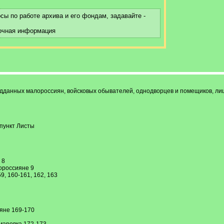
ы по работе архива и его фондам, задавайте -
вочная информация
одданных малороссиян, войсковых обывателей, однодворцев и помещиков, лиц 
пункт Листы
 8
ороссияне 9
9, 160-161, 162, 163
яне 169-170