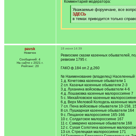
Комментарий модератора:
[
Уважаемые форумчане, все вопрос
q
ЗДЕСЬ
]
в темах приводится только спра
[
/
q
]
pavsk
18 июня 14:39
Новичок
Ревизские сказки казенных обывателей, п
ревизии 1795 г.
Сообщений: 4
На сайте с 2021 г.
Рейтинг: 20
ГАКО ф.184 оп.2 д.260
№ Наименование (владелец) Населенный 
1 д. Кочетовка казенные обыватели 1
2 сл. Казачья казенные обыватели 2-3
3 д. Луханина войсковые обыватели 4-6
4 д. Лошаковка казенные малороссияне 7
5 с. Михайловское казенные малороссияне
6 д. Верх Меловой Колодезь казенные мал
7 сл. Пена войсковые обыватели 10-158, 15
8 сл. Пушкарная казенные обыватели 164
9 с. Пещаное малороссияне 165-166
10 с. Солдатское малороссияне 167
11 с. Самарино казенные обыватели 168
12 с. Сухая Солотина казенные малоросси
13 сл. Стрелецкая малороссияне 171