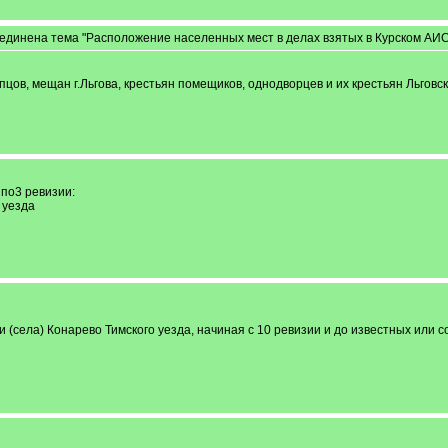
единена тема "Расположение населенных мест в делах взятых в Курском АИС"
пцов, мещан г.Льгова, крестьян помещиков, однодворцев и их крестьян Льговск
по3 ревизии:
 уезда
(села) Конарево Тимского уезда, начиная с 10 ревизии и до известных или 