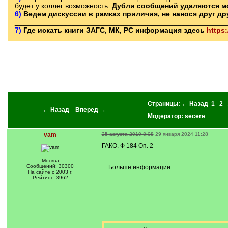
будет у коллег возможность.
Дубли сообщений удаляются м
6)
Ведем дискуссии в рамках приличия, не нанося друг д
____________________________________________________
7)
Где искать книги ЗАГС, МК, РС информация здесь
https
Страницы:
← Назад
1
2
← Назад
Вперед →
Модератор:
secere
vam
25 августа 2010 8:08
29 января 2024 11:28
ГАКО. Ф 184 Оп. 2
Москва
Сообщений: 30300
На сайте с 2003 г.
Рейтинг: 3962