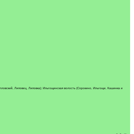
илловский, Липовец, Липовка); Ильгощинская волость (Сорокино, Ильгощи, Кашинка и