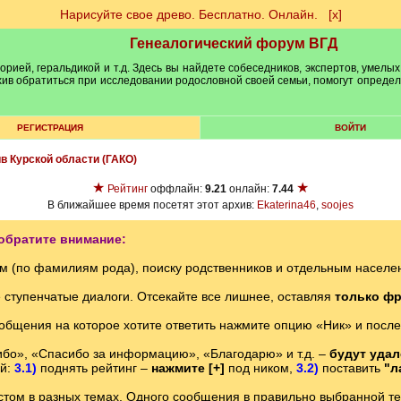
Нарисуйте свое древо. Бесплатно. Онлайн.
[х]
Генеалогический форум ВГД
рией, геральдикой и т.д. Здесь вы найдете собеседников, экспертов, умелых
рхив обратиться при исследовании родословной своей семьи, помогут опреде
РЕГИСТРАЦИЯ
ВОЙТИ
ив Курской области (ГАКО)
★
★
Рейтинг
оффлайн:
9.21
онлайн:
7.44
В ближайшее время посетят этот архив:
Ekaterina46
,
soojes
обратите внимание:
м (по фамилиям рода), поиску родственников и отдельным насе
е ступенчатые диалоги. Отсекайте все лишнее, оставляя
только фр
ообщения на которое хотите ответить нажмите опцию «Ник» и после
бо», «Спасибо за информацию», «Благодарю» и т.д. –
будут уда
ий:
3.1)
поднять рейтинг –
нажмите [+]
под ником,
3.2)
поставить
"л
том в разных темах. Одного сообщения в правильно выбранной теме