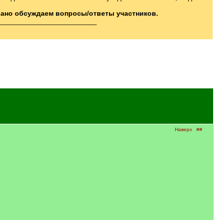
вано обсуждаем вопросы/ответы участников.
_________________________
Наверх
##