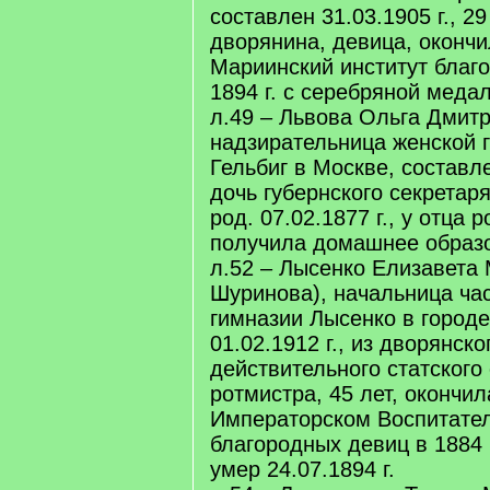
составлен 31.03.1905 г., 29
дворянина, девица, оконч
Мариинский институт благ
1894 г. с серебряной меда
л.49 – Львова Ольга Дмитр
надзирательница женской 
Гельбиг в Москве, составле
дочь губернского секретаря
род. 07.02.1877 г., у отца 
получила домашнее образо
л.52 – Лысенко Елизавета 
Шуринова), начальница ча
гимназии Лысенко в городе
01.02.1912 г., из дворянско
действительного статского
ротмистра, 45 лет, окончил
Императорском Воспитате
благородных девиц в 1884 г
умер 24.07.1894 г.