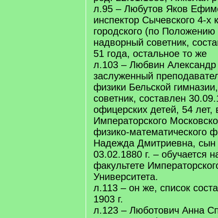
л.95 – Любутов Яков Ефимо
инспектор Сычевского 4-х 
городского (по Положению 
надворный советник, состав
51 года, остальное то же
л.103 – Любвин Александр
заслуженный преподавател
физики Бельской гимназии,
советник, составлен 30.09.1
офицерских детей, 54 лет,
Императорского Московско
физико-математического ф
Надежда Дмитриевна, сын 
03.02.1880 г. – обучается 
факультете Императорског
Университета.
л.113 – он же, список сос
1903 г.
л.123 – Люботович Анна С