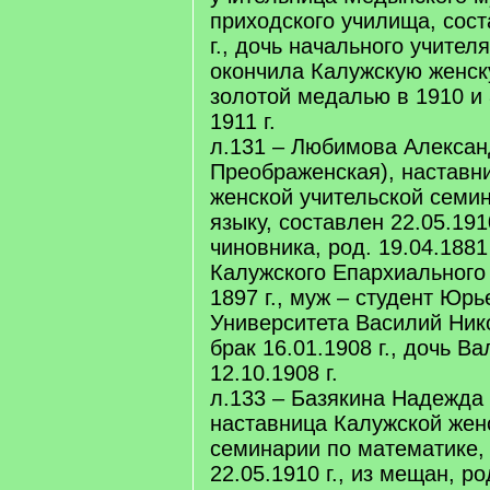
приходского училища, сост
г., дочь начального учителя
окончила Калужскую женск
золотой медалью в 1910 и 
1911 г.
л.131 – Любимова Алексан
Преображенская), наставн
женской учительской семи
языку, составлен 22.05.1910
чиновника, род. 19.04.1881
Калужского Епархиального
1897 г., муж – студент Юрь
Университета Василий Ни
брак 16.01.1908 г., дочь В
12.10.1908 г.
л.133 – Базякина Надежда
наставница Калужской жен
семинарии по математике,
22.05.1910 г., из мещан, род