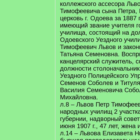
коллежского ассесора Льв
Тимофеевича сына Петра,
церковь г. Одоева за 1887 
имеющий звание учителя г
училища, состоящий на до
Одоевского Уездного учил
Тимофеевич Львов и закон
Татьяна Семеновна. Воспр
канцелярский служитель, 
должности столоначальник
Уездного Полицейского Уп
Семенов Соболев и Титуля
Василия Семеновича Собо
Михайловна.
л.8 – Львов Петр Тимофеев
народных училищ 2 участк
губернии, надворный совет
июня 1907 г., 47 лет, жена 
л.14 – Львова Елизавета Н