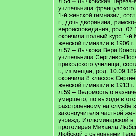
л.54 – Лычковская Тереза-
учительница французского
1-й женской гимназии, сос
г., дочь дворянина, римско
вероисповедания, род. 07.1
окончила полный курс 1-й
женской гимназии в 1906 г.
л.57 – Лычкова Вера Конст
учительница Сергиево-Пос
приходского училища, сост
г., из мещан, род. 10.09.189
окончила 8 классов Серги
женской гимназии в 1913 г.
л.59 – Ведомость о назнач
умершего, по выходе в отс
разстроенному на службе 
законоучителя частной жен
учрежд. Иллюминарской в г
протоиерея Михаила Любс
Любской с сыновьями Геор