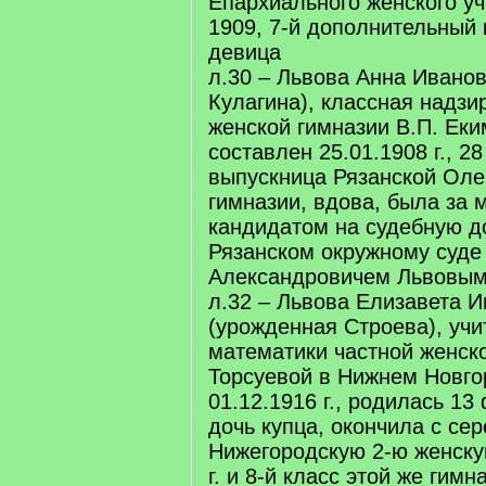
Епархиального женского уч
1909, 7-й дополнительный к
девица
л.30 – Львова Анна Иванов
Кулагина), классная надзи
женской гимназии В.П. Еким
составлен 25.01.1908 г., 28
выпускница Рязанской Оле
гимназии, вдова, была за
кандидатом на судебную д
Рязанском окружному суде
Александровичем Львовы
л.32 – Львова Елизавета 
(урожденная Строева), уч
математики частной женско
Торсуевой в Нижнем Новго
01.12.1916 г., родилась 13 
дочь купца, окончила с с
Нижегородскую 2-ю женску
г. и 8-й класс этой же гимна