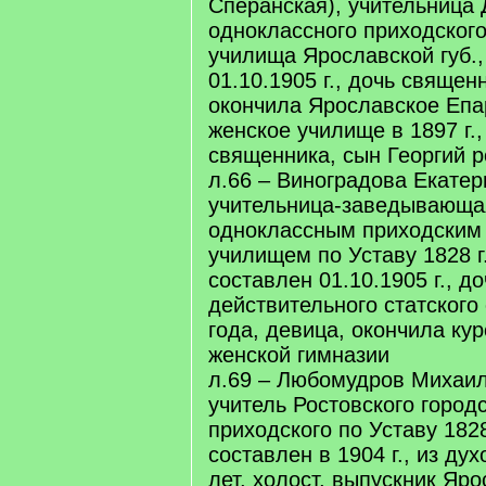
Сперанская), учительница
одноклассного приходского
училища Ярославской губ.,
01.10.1905 г., дочь священн
окончила Ярославское Епа
женское училище в 1897 г.,
священника, сын Георгий ро
л.66 – Виноградова Екатер
учительница-заведывающа
одноклассным приходским
училищем по Уставу 1828 г.
составлен 01.10.1905 г., до
действительного статского 
года, девица, окончила ку
женской гимназии
л.69 – Любомудров Михаил
учитель Ростовского город
приходского по Уставу 1828
составлен в 1904 г., из дух
лет, холост, выпускник Яр