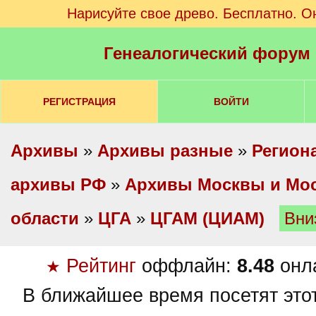
Нарисуйте свое древо. Бесплатно. О
Генеалогический форум
РЕГИСТРАЦИЯ
ВОЙТИ
Архивы
»
Архивы разные
»
Регион
архивы РФ
»
Архивы Москвы и Мо
области
»
ЦГА
»
ЦГАМ (ЦИАМ)
Вни
Рейтинг
оффлайн:
8.48
онл
★
В ближайшее время посетят это