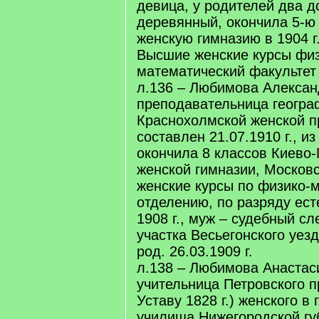
девица, у родителей два д
деревянный, окончила 5-ю
женскую гимназию в 1904 г
Высшие женские курсы физ
математический факультет 
л.136 – Любимова Алексан
преподавательница геогра
Краснохолмской женской п
составлен 21.07.1910 г., из
окончила 8 классов Киево
женской гимназии, Москов
женские курсы по физико-
отделению, по разряду ест
1908 г., муж – судебный сл
участка Весьегонского уез
род. 26.03.1909 г.
л.138 – Любимова Анастас
учительница Петровского п
Уставу 1828 г.) женского в 
училища Нижегородской губ