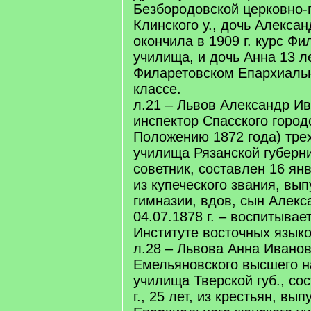
Безбородовской церковно-
Клинского у., дочь Алексан
окончила в 1909 г. курс Фи
училища, и дочь Анна 13 ле
Филаретовском Епархиаль
классе.
л.21 – Львов Александр Ив
инспектор Спасского город
Положению 1872 года) тре
училища Рязанской губерн
советник, составлен 16 янва
из купеческого звания, вы
гимназии, вдов, сын Алекс
04.07.1878 г. – воспитывае
Институте восточных языко
л.28 – Львова Анна Иванов
Емельяновского высшего н
училища Тверской губ., со
г., 25 лет, из крестьян, вы