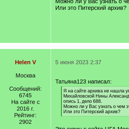
Можно ли у Вас узнать о че
Или это Питерский архив?
Helen V
5 июня 2023 2:37
Москва
Татьяна123 написал:
Сообщений:
[
Я на сайте архива не нашла 
6745
q
Михайловской Нины Александ
]
На сайте с
опись 1, дело 688.
Можно ли у Вас узнать о чем эт
2016 г.
Или это Питерский архив?
Рейтинг:
[
2902
/
q