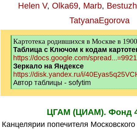
Helen V
,
Olka69
,
Marb
,
Bestuzh
TatyanaEgorova
[
Картотека родившихся в Москве в 1900-
q
Таблица с Ключом к кодам картоте
]
https://docs.google.com/spread...=992
Зеркало на Яндексе
https://disk.yandex.ru/i/40Eyas5q25V
Автор таблицы - sofytim
[
/
q
]
ЦГАМ (ЦИАМ). Фонд 
Канцелярии попечителя Московского 