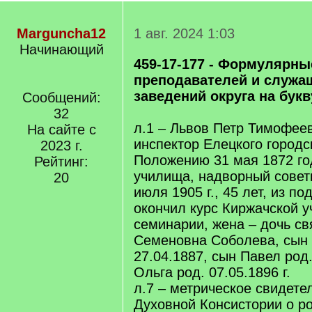
Marguncha12
1 авг. 2024 1:03
Начинающий
459-17-177 - Формулярны
преподавателей и служа
заведений округа на бук
Сообщений:
32
л.1 – Львов Петр Тимофеев
На сайте с
инспектор Елецкого городс
2023 г.
Положению 31 мая 1872 го
Рейтинг:
училища, надворный советн
20
июля 1905 г., 45 лет, из по
окончил курс Киржачской у
семинарии, жена – дочь с
Семеновна Соболева, сын 
27.04.1887, сын Павел род.
Ольга род. 07.05.1896 г.
л.7 – метрическое свидете
Духовной Консистории о р