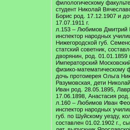
филологическому факультет
студент Николай Вячеслав
Борис род. 17.12.1907 и до
17.07.1911 г.
л.153 – Любимов Дмитрий 
инспектор народных училищ
Нижегородской губ. Семено
статский советник, составле
дворянин, род. 01.01.1859 
Императорский Московский
физико-математическому ф
дочь протоиерея Ольга Ни
Разумовская, дети Николай
Иван род. 28.05.1895, Лав
17.06.1898, Анастасия род. 
л.160 – Любимов Иван Фео
инспектор народных учил
губ. по Шуйскому уезду, ко
составлен 01.02.1902 г., с
лет, выпускник Ярославско