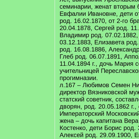
семинарии, женат вторым 
Евфалии Ивановне, дети от
род. 16.02.1870, от 2-го бр
20.04.1878, Сергей род. 11
Владимир род. 07.02.1882,
03.12.1883, Елизавета род.
род. 16.08.1886, Александр
Глеб род. 06.07.1891, Апп
11.04.1894 г., дочь Мария 
учительницей Переславско
прогимназии.
л.167 – Любимов Семен Ни
директор Вязниковской муж
статский советник, составле
дворян, род. 20.05.1862 г.,
Императорский Московский
жена – дочь капитана Вер
Костенко, дети Борис род. 
Алексей род. 29.09.1900, Е