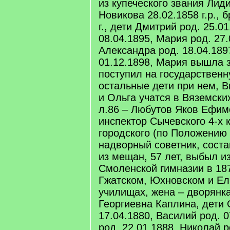
из купеческого звания Ли
Новикова 28.02.1858 г.р., 
г., дети Дмитрий род. 25.01
08.04.1895, Мария род. 27.
Александра род. 18.04.189
01.12.1898, Мария вышла 
поступил на государственн
остальные дети при нем, В
и Ольга учатся в Вяземски
л.86 – Любутов Яков Ефимо
инспектор Сычевского 4-х 
городского (по Положению 
надворный советник, состав
из мещан, 57 лет, выбыл из
Смоленской гимназии в 187
Гжатском, Юхновском и Е
училищах, жена – дворянк
Георгиевна Каплина, дети 
17.04.1880, Василий род. 
род. 22.01.1888, Николай р