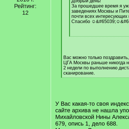
q
Добрый день!
Рейтинг:
]
За прошедшее время я уж
заведениях Москвы и Пит
12
почти всех интересующих
Спасибо ☺&#65039;☺&#6
[
/
q
]
Вас можно только поздравить,
ЦГА Москвы раньше никогда н
2 недели по выполнению дист
сканирование.
[
/
q
]
У Вас какая-то своя индек
сайте архива не нашла уп
Михайловской Нины Алекс
679, опись 1, дело 688.