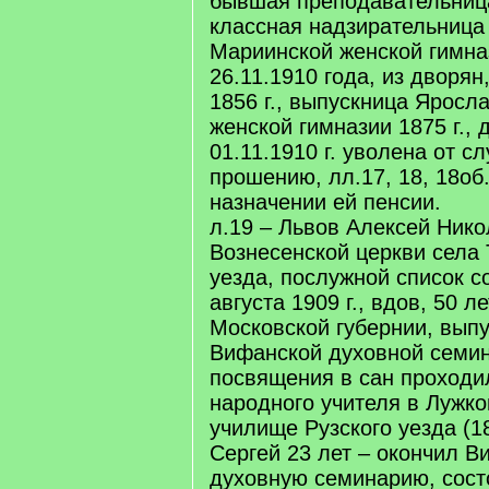
бывшая преподавательниц
классная надзирательница
Мариинской женской гимна
26.11.1910 года, из дворян
1856 г., выпускница Яросл
женской гимназии 1875 г., 
01.11.1910 г. уволена от с
прошению, лл.17, 18, 18об.
назначении ей пенсии.
л.19 – Львов Алексей Ник
Вознесенской церкви села 
уезда, послужной список с
августа 1909 г., вдов, 50 
Московской губернии, выпу
Вифанской духовной семина
посвящения в сан проходи
народного учителя в Лужк
училище Рузского уезда (18
Сергей 23 лет – окончил 
духовную семинарию, сост