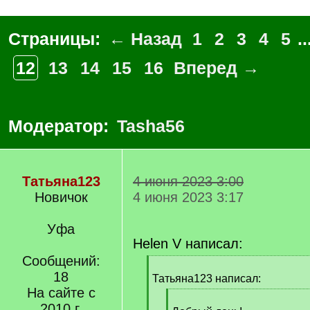
Страницы:
← Назад
1
2
3
4
5
..
12
13
14
15
16
Вперед →
Модератор:
Tasha56
Татьяна123
4 июня 2023 3:00
Новичок
4 июня 2023 3:17
Уфа
Helen V написал:
Сообщений:
[
18
q
Татьяна123 написал:
]
На сайте с
[
2010 г.