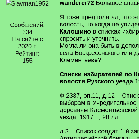
wanderer72
Большое спаси
Я тоже предполагал, что э
волость, но когда не увид
Сообщений:
Калошино
в списках ихби
334
спросить и уточнить.
На сайте с
Могла ли она быть в допо
2020 г.
села Воскресенского или д
Рейтинг:
Клементьеве?
155
Списки избирателей по 
волости Рузского уезда 19
Ф.2337, оп.11, д.12 – Спис
выборам в Учредительное 
деревням Клементьевской 
уезда, 1917 г., 98 лл.
л.2 – Список солдат 1-й за
Артиллерийской бригады, 