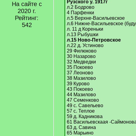
Рузского у. 1917г
На сайте с
л.2 Бодрово
2020 г.
4 Парфенки
Рейтинг:
л.5 Верхне-Васильевское
л.6 Нижне-Васильевское (буду
542
л. 11 д Кореньки
л.13 Рыбушки
л.15 Ново-Петровское
л.22 д. Устиново
29 Филюково
30 Назарово
32 Медведки
35 Покоево
37 Леоново
38 Мазилово
39 Курово
43 Покоево
44 Мазилово
47 Семенково
49 с. Савельево
57 с. Теплое
59 д. Кадникова
61 Васильевскаая -Саймонов
63 д. Савина
65 Марьино