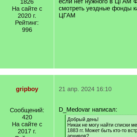
если нет нужного в ЦГАМ Ф
1826
]
смотреть уездные фонды ка
На сайте с
ЦГАМ
2020 г.
Рейтинг:
996
gripboy
21 апр. 2024 16:10
D_Medovar написал:
Сообщений:
420
[
Добрый день!
На сайте с
q
Никак не могу найти списки ме
]
2017 г.
1883 гг. Может быть кто-то вс
архивов?