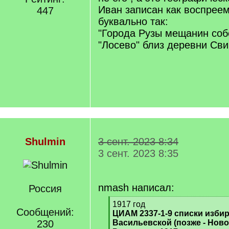
Иван записан как воспреем
447
буквально так:
"Города Рузы мещанин соб
"Лосево" близ деревни Свин
Shulmin
3 сент. 2023 8:34
3 сент. 2023 8:35
nmash написал:
Россия
[
1917 год
Сообщений:
q
ЦИАМ 2337-1-9 списки изби
]
230
Васильевской (позже - Нов