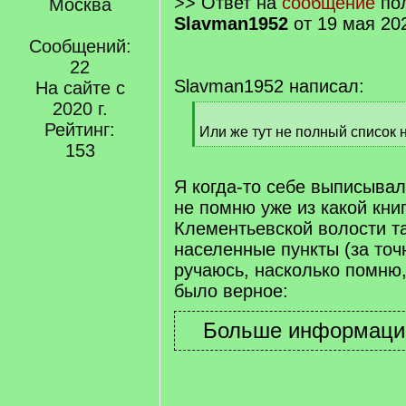
>> Ответ на
сообщение
пол
Москва
Slavman1952
от 19 мая 20
Сообщений:
22
Slavman1952 написал:
На сайте с
2020 г.
[
Рейтинг:
q
Или же тут не полный список 
]
153
[
/
q
Я когда-то себе выписывал
]
не помню уже из какой книг
Клементьевской волости та
населенные пункты (за точ
ручаюсь, насколько помню,
было верное: