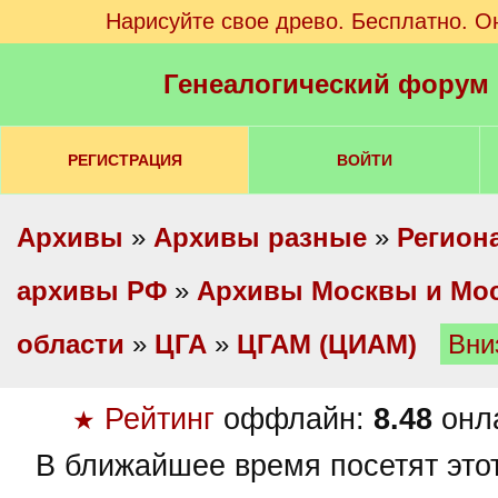
Нарисуйте свое древо. Бесплатно. О
Генеалогический форум
РЕГИСТРАЦИЯ
ВОЙТИ
Архивы
»
Архивы разные
»
Регион
архивы РФ
»
Архивы Москвы и Мо
области
»
ЦГА
»
ЦГАМ (ЦИАМ)
Вни
Рейтинг
оффлайн:
8.48
онл
★
В ближайшее время посетят это