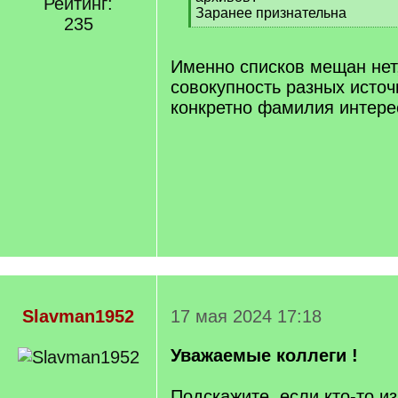
Рейтинг:
Заранее признательна
235
[
/
q
Именно списков мещан нет,
]
совокупность разных источ
конкретно фамилия интере
Slavman1952
17 мая 2024 17:18
Уважаемые коллеги !
Подскажите, если кто-то и