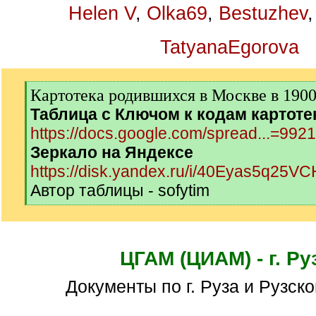
Helen V
,
Olka69
,
Bestuzhev
TatyanaEgorova
[
Картотека родившихся в Москве в 1900-
q
Таблица с Ключом к кодам картоте
]
https://docs.google.com/spread...=992
Зеркало на Яндексе
https://disk.yandex.ru/i/40Eyas5q25V
Автор таблицы - sofytim
[
/
q
]
ЦГАМ (ЦИАМ) - г. Ру
Документы по г. Руза и Рузск