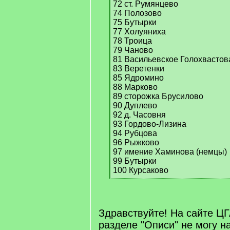
72 ст. Румянцево
74 Полозово
75 Бутырки
77 Холуяниха
78 Троица
79 Чаново
81 Васильевское Голохвастов
83 Веретенки
85 Ядромино
88 Марково
89 сторожка Брусилово
90 Дуплево
92 д. Часовня
93 Гордово-Лизина
94 Рубцова
96 Рыжково
97 имение Хаминова (немцы)
99 Бутырки
100 Курсаково
[
/
q
]
Здравствуйте! На сайте Ц
разделе "Описи" не могу н