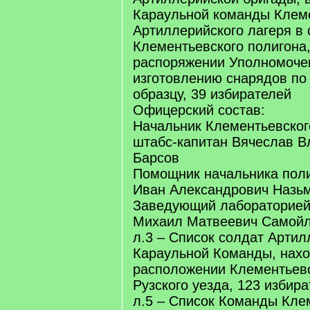
Караульной команды Клем
Артиллерийского лагеря в
Клементьевского полигона
распоряжении Уполномоченн
изготовлению снарядов по
образцу, 39 избирателей
Офицерский состав:
Начальник Клементьевског
штабс-капитан Вячеслав 
Барсов
Помощник начальника поли
Иван Александрович Назь
Заведующий лабораторией
Михаил Матвеевич Самой
л.3 – Список солдат Артил
Караульной Команды, нах
расположении Клементьевс
Рузского уезда, 123 избир
л.5 – Список Команды Кле