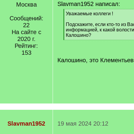
Slavman1952 написал:
Москва
[
Уважаемые коллеги !
Сообщений:
q
]
22
Подскажите, если кто-то из Ва
информацией, к какой волост
На сайте с
Калошино?
2020 г.
[
Рейтинг:
/
q
153
]
Калошино, это Клементьев
Slavman1952
19 мая 2024 20:12