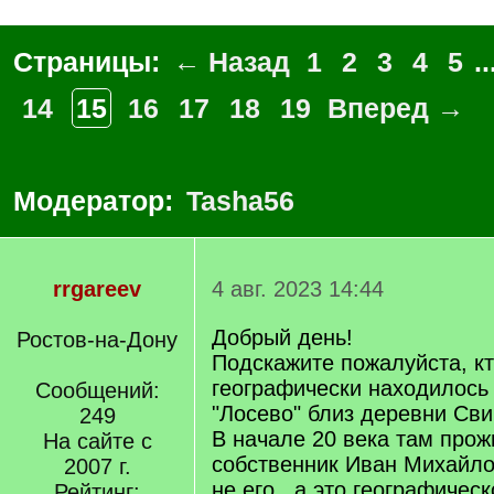
Страницы:
← Назад
1
2
3
4
5
..
14
15
16
17
18
19
Вперед →
Модератор:
Tasha56
rrgareev
4 авг. 2023 14:44
Добрый день!
Ростов-на-Дону
Подскажите пожалуйста, кт
географически находилось
Сообщений:
"Лосево" близ деревни Сви
249
В начале 20 века там про
На сайте с
собственник Иван Михайло
2007 г.
не его , а это географичес
Рейтинг: