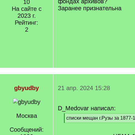
фондах архивов?
10
Заранее признательна
На сайте с
2023 г.
Рейтинг:
2
gbyudby
21 апр. 2024 15:28
D_Medovar написал:
Москва
[
списки мещан г.Рузы за 1877-1
q
[
]
Сообщений:
/
q