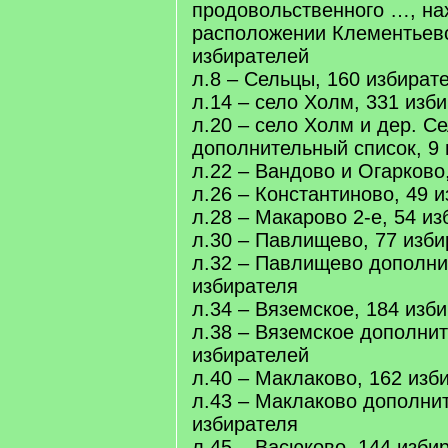
продовольственного …, на
расположении Клементьевс
избирателей
л.8 – Сельцы, 160 избират
л.14 – село Холм, 331 изб
л.20 – село Холм и дер. С
дополнительный список, 9
л.22 – Вандово и Огарково
л.26 – Константиново, 49 
л.28 – Макарово 2-е, 54 и
л.30 – Павлищево, 77 изб
л.32 – Павлищево дополни
избирателя
л.34 – Вяземское, 184 изб
л.38 – Вяземское дополнит
избирателей
л.40 – Маклаково, 162 изб
л.43 – Маклаково дополнит
избирателя
л.45 – Васюково, 144 изби