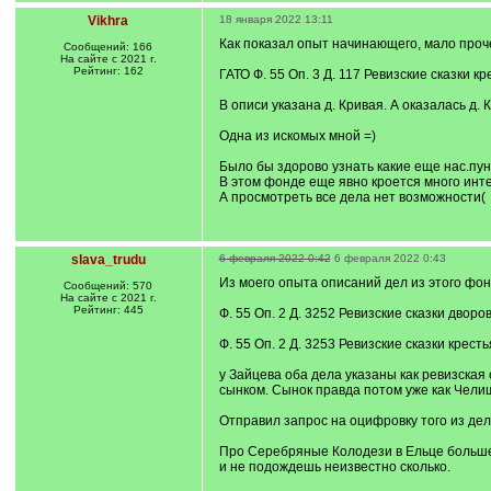
Vikhra
18 января 2022 13:11
Как показал опыт начинающего, мало проче
Сообщений: 166
На сайте с 2021 г.
Рейтинг: 162
ГАТО Ф. 55 Оп. 3 Д. 117 Ревизские сказки к
В описи указана д. Кривая. А оказалась д
Одна из искомых мной =)
Было бы здорово узнать какие еще нас.пун
В этом фонде еще явно кроется много инте
А просмотреть все дела нет возможности(
slava_trudu
6 февраля 2022 0:42
6 февраля 2022 0:43
Из моего опыта описаний дел из этого фо
Сообщений: 570
На сайте с 2021 г.
Рейтинг: 445
Ф. 55 Оп. 2 Д. 3252 Ревизские сказки дво
Ф. 55 Оп. 2 Д. 3253 Ревизские сказки кр
у Зайцева оба дела указаны как ревизская
сынком. Сынок правда потом уже как Челищ
Отправил запрос на оцифровку того из дел
Про Серебряные Колодези в Ельце больше 
и не подождешь неизвестно сколько.