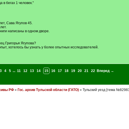
 в бегах 1 человек."
ет, Сава Ягупов 45.
лет.
ниги написаны в одном дворе.
ец Григорья Ягупова?
опыт, хотелось бы узнать у более опытных исследователей.
3
4
5
...
11
12
13
14
15
16
17
18
19
20
21
22
Вперед →
хивы РФ
»
Гос. архив Тульской области (ГАТО)
» Тульский уезд [тема №82983