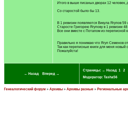
Итого в выше писаных дворах 12 человек, да
Со старостой было бы 13.
В 1 ревизии появляются Викула Ягупов 59 л
Старосте Григорею Ягупову в 1 ревизии 48 
Все они вместе с Потапом из переписной к
Правильно я понимаю что Ягуп Семенов от
Так как переписные книги для меня новый 
Пожалуйста!
Страницы:
← Назад
1
2
← Назад
Вперед →
Модератор:
Tasha56
Генеалогический форум
»
Архивы
»
Архивы разные
»
Региональные ар