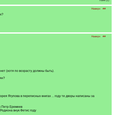
Лайк (1)
Наверх
##
их?
Наверх
##
 нет (хотя по возрасту должны быть).
ьян?
рея Ягупова в переписных книгах ... году те дворы написаны за
ок Петр Еремеев
Родиона внук Фетис году