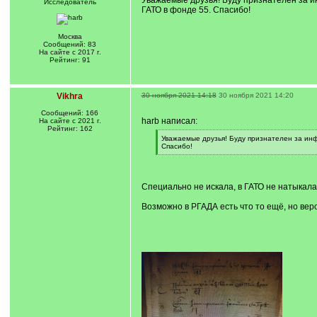
Уважаемые друзья! Буду признателен за ин
Исследователь
ГАТО в фонде 55. Спасибо!
Москва
Сообщений: 83
На сайте с 2017 г.
Рейтинг: 91
Vikhra
30 ноября 2021 14:18
30 ноября 2021 14:20
Сообщений: 166
harb написал:
На сайте с 2021 г.
Рейтинг: 162
[
Уважаемые друзья! Буду признателен за инф
q
Спасибо!
]
[
/
q
]
Специально не искала, в ГАТО не натыкалас
Возможно в РГАДА есть что то ещё, но веро