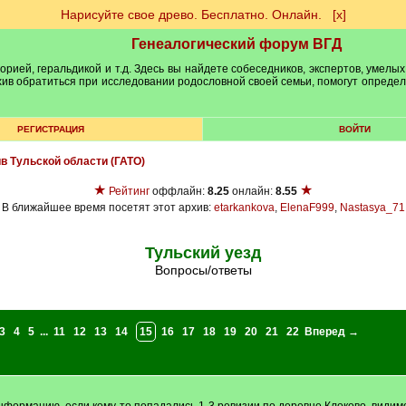
Нарисуйте свое древо. Бесплатно. Онлайн.
[х]
Генеалогический форум ВГД
рией, геральдикой и т.д. Здесь вы найдете собеседников, экспертов, умелых
рхив обратиться при исследовании родословной своей семьи, помогут опреде
РЕГИСТРАЦИЯ
ВОЙТИ
ив Тульской области (ГАТО)
★
★
Рейтинг
оффлайн:
8.25
онлайн:
8.55
В ближайшее время посетят этот архив:
etarkankova
,
ElenaF999
,
Nastasya_71
Тульский уезд
Вопросы/ответы
3
4
5
...
11
12
13
14
15
16
17
18
19
20
21
22
Вперед →