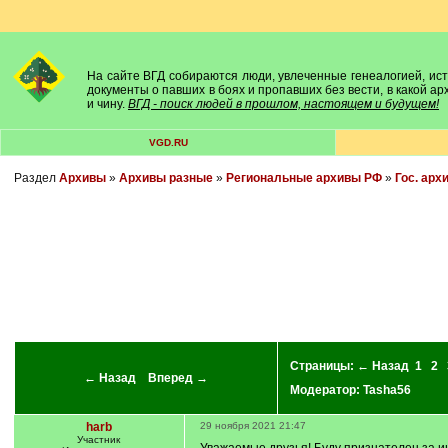
На сайте ВГД собираются люди, увлеченные генеалогией, исто
документы о павших в боях и пропавших без вести, в какой а
и чину.
ВГД - поиск людей в прошлом, настоящем и будущем!
VGD.RU
Раздел
Архивы
»
Архивы разные
»
Региональные архивы РФ
»
Гос. арх
Страницы:
← Назад
1
2
← Назад
Вперед →
Модератор:
Tasha56
harb
29 ноября 2021 21:47
Участник