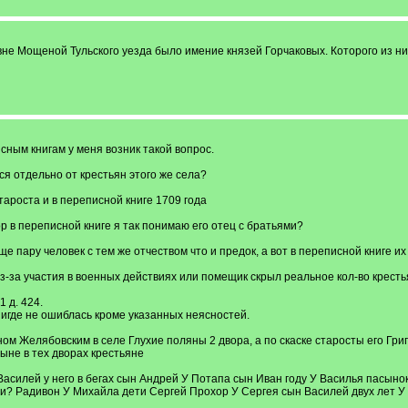
вне Мощеной Тульского уезда было имение князей Горчаковых. Которого из н
сным книгам у меня возник такой вопрос.
ся отдельно от крестьян этого же села?
тароста и в переписной книге 1709 года
 в переписной книге я так понимаю его отец с братьями?
е пару человек с тем же отчеством что и предок, а вот в переписной книге их
из-за участия в военных действиях или помещик скрыл реальное кол-во крест
1 д. 424.
нигде не ошиблась кроме указанных неясностей.
м Желябовским в селе Глухие поляны 2 двора, а по скаске старосты его Григо
не в тех дворах крестьяне
Василей у него в бегах сын Андрей У Потапа сын Иван году У Василья пасын
и? Радивон У Михайла дети Сергей Прохор У Сергея сын Василей двух лет У 