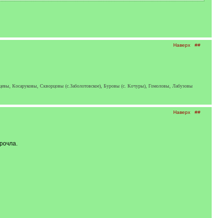
Наверх
##
цевы, Косаруковы, Скворцовы (с.Заболотовское), Буровы (с. Кочуры), Гомоловы, Лабузовы
Наверх
##
рочла.