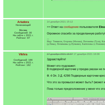
[
/
q
]
Ariudora
14 декабря 2021 15:12
Начинающий
>> Ответ на
сообщение
пользователя
Elea
Москва
Сообщений: 30
Огромное спасибо за проделанную работу
На сайте с 2021 г.
Рейтинг: 97
---
Ищу: Теннисон, Егоровы (Москва), Погожевы (Тула), Ко
(д.Пены), Потапкины (д.Пупкино), Каптеловы (с.Плахино)
Vikhra
17 декабря 2021 16:07
17 декабря 2021 16:08
Здравствуйте!
Сообщений: 166
На сайте с 2021 г.
Рейтинг: 162
Может кто подскажет.
В подворной карточке у предка указан не п
Ф. 4 Оп. 3 Д. 4298 Подворные карточки крес
Что это за промысел может быть? (может кт
Пока только предположение у меня что это 