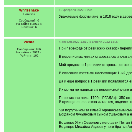
Whitesnake
10 февраля 2022 21:35
Новичок
Уважаемые форумчане, в 1818 году в дере
Сообщений: 6
На сайте с 2013 г.
Рейтинг: 6
Vikhra
4 апреля 2022 13:19
4 апреля 2022 13:37
При переходе от ревизских сказок к перепи
Сообщений: 166
На сайте с 2021 г.
Рейтинг: 162
В переписных книгах староста села считал
Мой предок по 1 ревизии староста, он же с
В описании крестьян населяющих 1-ый двор
Да и еще вопрос в 1 ревизии появляются ещ
Их могли не написать в переписной книге 
Переписная книга 1709 г. РГАДА ф. 350 оп. 
В принципе не сложно читается, надеюсь 
"За порутчиком за Ильей Афонасьевым сыно
Богданом Лукьяновым сыном Ушаковым а ны
Во дворе Ягуп Семенов у него дети Потап 
Во дворе Михайла Авдеев у него братья Ал