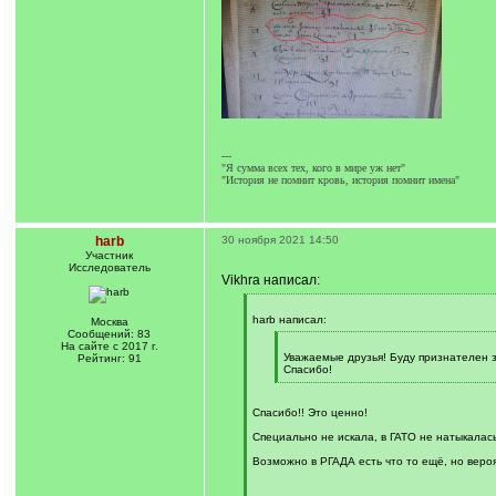
---
"Я сумма всех тех, кого в мире уж нет"
"История не помнит кровь, история помнит имена"
harb
30 ноября 2021 14:50
Участник
Исследователь
Vikhra написал:
[
q
harb написал:
Москва
]
Сообщений: 83
[
На сайте с 2017 г.
q
Уважаемые друзья! Буду признателен з
Рейтинг: 91
]
Спасибо!
[
/
q
Спасибо!! Это ценно!
]
Специально не искала, в ГАТО не натыкалась
Возможно в РГАДА есть что то ещё, но вероя