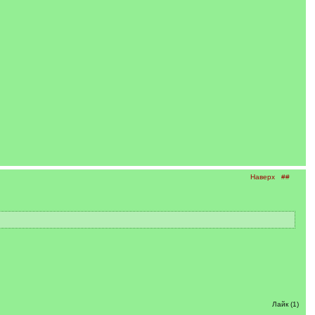
Наверх
##
Лайк (1)