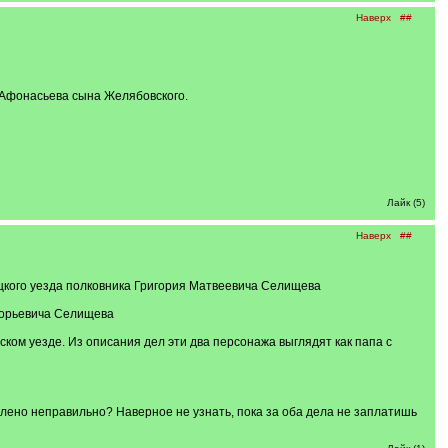
Наверх
##
и Афонасьева сына Желябовского.
Лайк (5)
Наверх
##
ецкого уезда полковника Григория Матвеевича Селищева
игорьевича Селищева
ком уезде. Из описания дел эти два персонажа выглядят как папа с
лено неправильно? Наверное не узнать, пока за оба дела не заплатишь