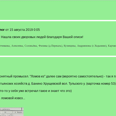
nor
от 15 августа 2019 0:05
! Нашла своих дворовых людей благодаря Вашей описи!
пченковы, Алексеевы, Соловьёвы, Филины (д.Перекаль), Кузнецовы, Андрияновы (с.Ходынино), Картав
онятный промысел. "Ломов из" далее сам (вероятно самостоятельно) - так я п
тьянских хозяйств д. Банино Хрущевской вол. Тульского у. (карточка номер 53)
о-то у себя уже встречал такое и знает что это)
ломовой извоз...