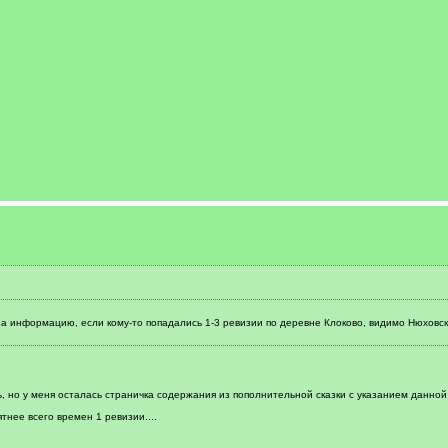
а информацию, если кому-то попадались 1-3 ревизии по деревне Клоково, видимо Нюховски
, но у меня осталась страничка содержания из пополнительной сказки с указанием данной 
тнее всего времен 1 ревизии....