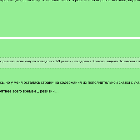
формацию, если кому-то попадались 1-3 ревизии по деревне Клоково, видимо
ормацию, если кому-то попадались 1-3 ревизии по деревне Клоково, видимо Нюховский ста
ь, но у меня осталась страничка содержания из пополнительной сказки с указ
ятнее всего времен 1 ревизии....