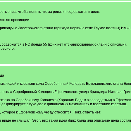
сть опись чтобы понять что за ревизия содержится в деле.
рестьян провинции
. Криволучье Заострожского стана (прихода церкви с селе Глухие поляны) Иль
. содержатся в РС фонда 55 (коих нет отсканированных онлайн с описями).
ресного...
нда
ровых людей и крестьян села Серебрянный Колодезь Бруслановского стана Ел
естьян села Серебрянный Колодезь Ефремовского уезда бригадира Николая Гр
 сказка по Серебряному Колодезю (Хорошим Водам в последствии) в Ефремовс
ев фигурирует в куче дел о финансовых махинациях и восстании крестьян.
, которое к Ефремовскому уезду относится. Пока ответа нет.
нигде не слышал. Это у них такая идея фикс была или описание дела состав