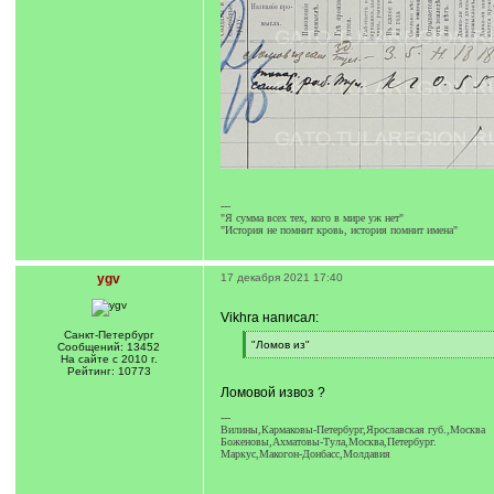
---
"Я сумма всех тех, кого в мире уж нет"
"История не помнит кровь, история помнит имена"
ygv
17 декабря 2021 17:40
Vikhra написал:
Санкт-Петербург
[
"Ломов из"
Сообщений: 13452
q
[
На сайте с 2010 г.
]
/
Рейтинг: 10773
q
Ломовой извоз ?
]
---
Вилины,Кармаковы-Петербург,Ярославская губ.,Москва
Боженовы,Ахматовы-Тула,Москва,Петербург.
Маркус,Макогон-Донбасс,Молдавия