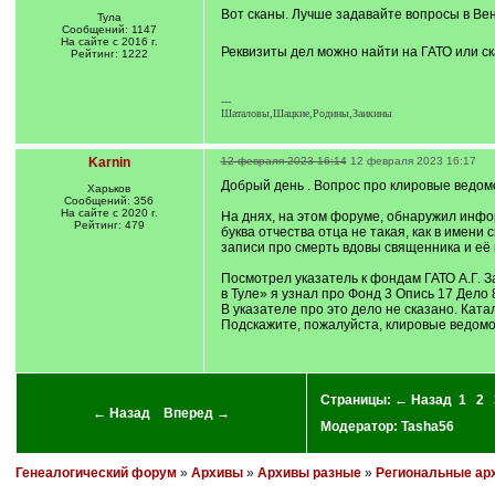
Вот сканы. Лучше задавайте вопросы в Вен
Тула
Сообщений: 1147
На сайте с 2016 г.
Реквизиты дел можно найти на ГАТО или ска
Рейтинг: 1222
---
Шаталовы,Шацкие,Родины,Заикины
Karnin
12 февраля 2023 16:14
12 февраля 2023 16:17
Добрый день . Вопрос про клировые ведомо
Харьков
Сообщений: 356
На сайте с 2020 г.
На днях, на этом форуме, обнаружил инфор
Рейтинг: 479
буква отчества отца не такая, как в имени
записи про смерть вдовы священника и её 
Посмотрел указатель к фондам ГАТО А.
в Туле» я узнал про Фонд 3 Опись 17 Дело 
В указателе про это дело не сказано. Ката
Подскажите, пожалуйста, клировые ведомос
Страницы:
← Назад
1
2
← Назад
Вперед →
Модератор:
Tasha56
Генеалогический форум
»
Архивы
»
Архивы разные
»
Региональные ар