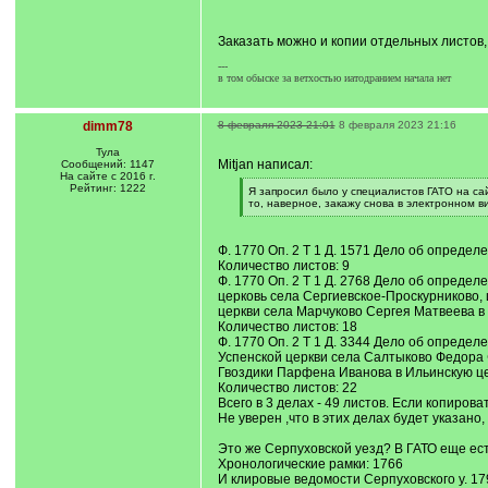
/
q
]
Заказать можно и копии отдельных листов, н
---
в том обыске за ветхостью иатодранием начала нет
dimm78
8 февраля 2023 21:01
8 февраля 2023 21:16
Тула
Mitjan написал:
Сообщений: 1147
На сайте с 2016 г.
Рейтинг: 1222
[
Я запросил было у специалистов ГАТО на сай
q
то, наверное, закажу снова в электронном в
]
[
/
q
Ф. 1770 Оп. 2 Т 1 Д. 1571 Дело об опреде
]
Количество листов: 9
Ф. 1770 Оп. 2 Т 1 Д. 2768 Дело об опред
церковь села Сергиевское-Проскурниково,
церкви села Марчуково Сергея Матвеева в
Количество листов: 18
Ф. 1770 Оп. 2 Т 1 Д. 3344 Дело об определ
Успенской церкви села Салтыково Федора 
Гвоздики Парфена Иванова в Ильинскую ц
Количество листов: 22
Всего в 3 делах - 49 листов. Если копирова
Не уверен ,что в этих делах будет указано,
Это же Серпуховской уезд? В ГАТО еще ест
Хронологические рамки: 1766
И клировые ведомости Серпуховского у. 179