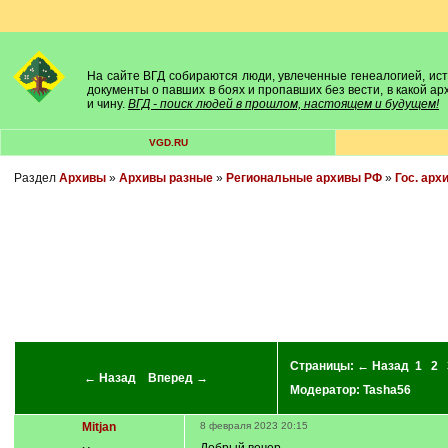
На сайте ВГД собираются люди, увлеченные генеалогией, исто
документы о павших в боях и пропавших без вести, в какой а
и чину.
ВГД - поиск людей в прошлом, настоящем и будущем!
VGD.RU
Раздел
Архивы
»
Архивы разные
»
Региональные архивы РФ
»
Гос. арх
Страницы:
← Назад
1
2
← Назад
Вперед →
Модератор:
Tasha56
Mitjan
8 февраля 2023 20:15