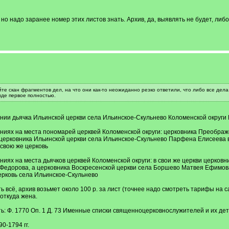
о надо заранее номер этих листов знать. Архив, да, выявлять не будет, либо з
те скан фрагментов дел, на что они как-то неожиданно резко ответили, что либо все дела,
иде первое полностью.
лении дьячка Ильинской церкви села Ильинское-Скульнево Коломенской округ
елениях на места пономарей церквей Коломенской округи: церковника Преобр
 церковника Ильинской церкви села Ильинское-Скульнево Парфена Елисеева в
 свою же церковь
ениях на места дьячков церквей Коломенской округи: в свои же церкви церков
Федорова, а церковника Воскресенской церкви села Боршево Матвея Ефимова 
ерковь села Ильинское-Скульнево
ть всё, архив возьмет около 100 р. за лист (точнее надо смотреть тарифы на с
 откуда жена.
ь: Ф. 1770 Оп. 1 Д. 73 Именные списки священноцерковнослужителей и их дете
0-1794 гг.