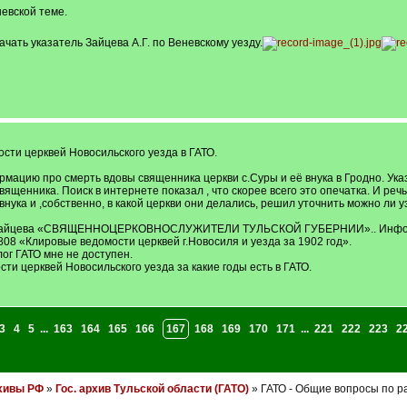
евской теме.
чать указатель Зайцева А.Г. по Веневскому уезду.
сти церквей Новосильского уезда в ГАТО.
мацию про смерть вдовы священника церкви с.Суры и её внука в Гродно. Ука
 священника. Поиск в интернете показал , что скорее всего это опечатка. И р
внука и ,собственно, в какой церкви они делались, решил уточнить можно ли 
Г. Зайцева «СВЯЩЕННОЦЕРКОВНОСЛУЖИТЕЛИ ТУЛЬСКОЙ ГУБЕРНИИ».. Информац
808 «Клировые ведомости церквей г.Новосиля и уезда за 1902 год».
лог ГАТО мне не доступен.
ти церквей Новосильского уезда за какие годы есть в ГАТО.
3
4
5
...
163
164
165
166
167
168
169
170
171
...
221
222
223
2
хивы РФ
»
Гос. архив Тульской области (ГАТО)
» ГАТО - Общие вопросы по р