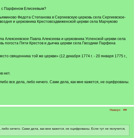
ные с Парфеном Елисеевым?
ьяминово Федота Степанова в Сергиевскую церковь села Сергиевское-
воздня и церковника Крестовоздвиженской церкви села Марчуково
ела Алексеевское Павла Алексеева и церковника Успенской церкви села
ь погоста Пяти Крестов и дьячка церкви села Гвоздики Парфена
о священника той же церкви» (12 декабря 1774 г. - 20 января 1775 г.,
в нет.
либо все дела, либо ничего. Сами дела, как мне кажется, не оцифрованы.
Наверх
##
 либо ничего. Сами дела, как мне кажется, не оцифрованы. Если тут не получится,