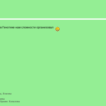
и в Генотеке нам сложности организовал
вы, Власовы
раевы
. Юркино: Копыловы