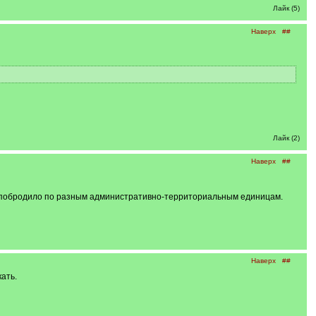
Лайк (5)
Наверх
##
Лайк (2)
Наверх
##
ль побродило по разным административно-территориальным единицам.
Наверх
##
ать.