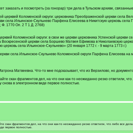
ожет заказать и посмотреть (за гонорар) три дела в Тульском архиве, связан
й церквей Коломенской округи: церковника Преображенской церкви села Вел
кви села Ильинское-Скульнево Парфена Елисеева в Никитскую церковь села Г
Ф. 1770 Оп. 2 Т 1 Д. 2768)
ерквей Коломенской округи: в свои же церкви церковника Успенской церкви с
 Воскресенской церкви села Боршево Матвея Ефимова в Николаевскую церков
 церковь села Ильинское-Скульнево» (20 января 1772 г. - 9 марта 1773 г.)
ркви села Ильинское-Скульнево Коломенской округи Парфена Елисеева на мест
Матрона Матвеевна. Что-то мне подсказывает, что из Верзилово, но документо
йте скан фрагментов дел, на что они как-то неожиданно резко ответили, что 
жу снова в электронном виде первое полностью.
те скан фрагментов дел, на что они как-то неожиданно резко ответили, что либо все дела,
иде первое полностью.