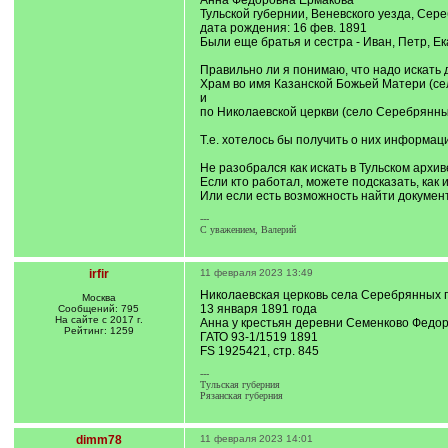
Анна Федоровна Ермакова
Тульской губернии, Веневского уезда, Сер
дата рождения: 16 фев. 1891
Были еще братья и сестра - Иван, Петр, Ек
Правильно ли я понимаю, что надо искать 
Храм во имя Казанской Божьей Матери (с
и
по Николаевской церкви (село Серебрянн
Т.е. хотелось бы получить о них информаци
Не разобрался как искать в Тульском архив
Если кто работал, можете подсказать, как
Или если есть возможность найти докумен
---
С уважением, Валерий
irfir
11 февраля 2023 13:49
Николаевская церковь села Серебрянных п
Москва
13 января 1891 года
Сообщений: 795
На сайте с 2017 г.
Анна у крестьян деревни Семенково Федо
Рейтинг: 1259
ГАТО 93-1/1519 1891
FS 1925421, стр. 845
---
Тульская губерния
Рязанская губерния
dimm78
11 февраля 2023 14:01