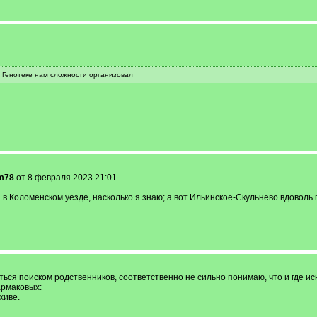
в Генотеке нам сложности организовал
m78
от 8 февраля 2023 21:01
и в Коломенском уезде, насколько я знаю; а вот Ильинское-Скульнево вдово
ься поиском родственников, соответственно не сильно понимаю, что и где иск
Ермаковых:
хиве.