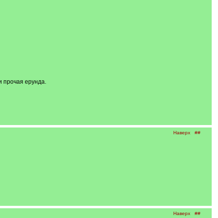
и прочая ерунда.
Наверх
##
Наверх
##