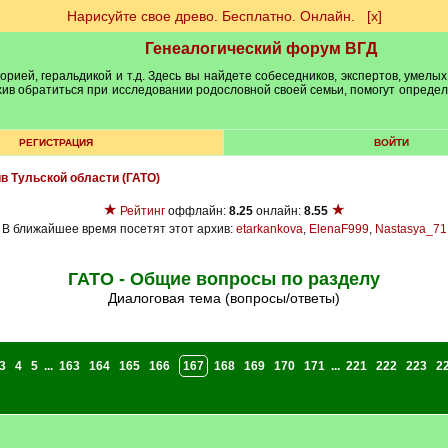
Нарисуйте свое древо. Бесплатно. Онлайн.
[х]
Генеалогический форум ВГД
рией, геральдикой и т.д. Здесь вы найдете собеседников, экспертов, умелых
рхив обратиться при исследовании родословной своей семьи, помогут опреде
РЕГИСТРАЦИЯ
ВОЙТИ
ив Тульской области (ГАТО)
★
★
Рейтинг
оффлайн:
8.25
онлайн:
8.55
В ближайшее время посетят этот архив:
etarkankova
,
ElenaF999
,
Nastasya_71
ГАТО - Общие вопросы по разделу
Диалоговая тема (вопросы/ответы)
3
4
5
...
163
164
165
166
167
168
169
170
171
...
221
222
223
2