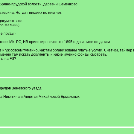
ебряно-прудской волости, деревни Семенково
атерина. Но, дат никаких по ним нет.
документы по
ело Малынь)
ые пруды)
ю из МК, РС, ИВ ориентировочно, от 1895 года и ниже по датам.
е и уж совсем туманно, как там организованы платые услуги. Счетчки, таймер 
 именно там искать документы и какие именно фонды смотреть.
ты на FS?
рудов Веневского уезда
ра Никитина и Авдотьи Михайловой Ермаковых