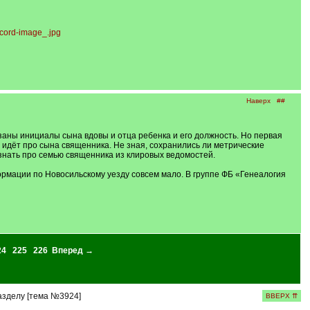
Наверх
##
заны инициалы сына вдовы и отца ребенка и его должность. Но первая
ечь идёт про сына священника. Не зная, сохранились ли метрические
узнать про семью священника из клировых ведомостей.
ии по Новосильскому уезду совсем мало. В группе ФБ «Генеалогия
24
225
226
Вперед →
азделу [тема №3924]
ВВЕРХ ⇈