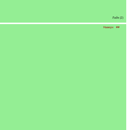
Лайк (2)
Наверх
##