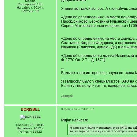
Добрый вечер.
Москва
Сообщений: 163
На сайте с 2014 г.
У меня вот какой вопрос. А кто-нибудь см
Рейтинг: 92
«Дело об определениях на места пономаре
Проскурниково, церковника Ильинской цер
Сергея Матвеева в свою же церковь» (1769; 
«Дело об определениях на места дьячков ц
Салтыково Федора Федорова, а церковника
Иванова (Елисеева, думаю - ДК) в Ильинскую
«Дело об определении дьячка Ильинской це
Ф. 1770 Оп. 2 Т 1 Д. 1571)
--
Больше всего интересно, откуда его жена 
Я запросил было у специалистов ГАТО на са
Если тут не получится, то, наверное, зака
---
Дмитрий
BORISBEL
8 февраля 2023 20:37
Mitjan написал:
Сообщений: 10649
[
Я запросил было у специалистов ГАТО на сай
На сайте с 2012 г.
q
то, наверное, закажу снова в электронном в
Рейтинг: 12522
]
[