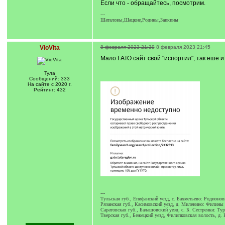
Если что - обращайтесь, посмотрим.
---
Шаталовы,Шацкие,Родины,Заикины
VioVita
8 февраля 2023 21:39
8 февраля 2023 21:45
Мало ГАТО сайт свой "испортил", так еше 
Тула
Сообщений: 333
На сайте с 2020 г.
Рейтинг: 432
---
Тульская губ., Епифанский уезд, с. Бахметьево: Родионо
Рязанская губ., Касимовский уезд, д. Миленино: Филины
Саратовская губ., Балашовский уезд, с. Б. Сестренки: Ту
Тверская губ., Бежецкий уезд, Филипковская волость, д