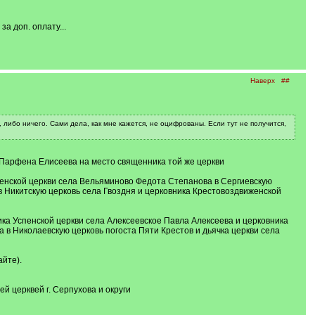
а доп. оплату...
Наверх
##
 либо ничего. Сами дела, как мне кажется, не оцифрованы. Если тут не получится,
и Парфена Елисеева на место священника той же церкви
аженской церкви села Вельяминово Федота Степанова в Сергиевскую
 Никитскую церковь села Гвоздня и церковника Крестовоздвиженской
ника Успенской церкви села Алексеевское Павла Алексеева и церковника
в Николаевскую церковь погоста Пяти Крестов и дьячка церкви села
айте).
й церквей г. Серпухова и округи