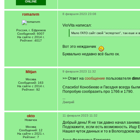
ONLINE
romanvm
8 февраля 2023 23:08
VioVita написал:
Россия, г. Ефремов
[
Мало ГАТО сайт свой "испортил", так еше и 
Сообщений: 6007
q
[
На сайте с 2014 г.
]
/
Рейтинг: 4017
q
Вот это нежданчик
]
Буквально недавно всё было ок.
Mitjan
9 февраля 2023 11:32
>> Ответ на
сообщение
пользователя
dim
Москва
Сообщений: 163
На сайте с 2014 г.
Спасибо! Конобеево и Гвоздня всегда был
Рейтинг: 92
Попробую сообразить про 1766 и 1790.
---
Дмитрий
okto
11 февраля 2023 11:32
Новичок
Добрый день! Я не так давно начал занимат
Подскажите, если есть возможность. Ищу 
Москва
Сообщений: 12
Нашел чуток данных и то в Вологодском ар
На сайте с 2021 г.
Рейтинг: 7