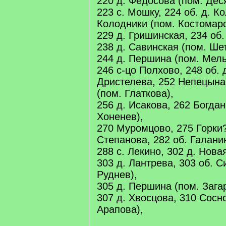
220 д. Федосова (пом. Дес
223 с. Мошку, 224 об. д. К
Колодники (пом. Костомаро
229 д. Гришинская, 234 об.
238 д. Савинская (пом. Ше
244 д. Першина (пом. Мель
246 с-цо Полхово, 248 об. 
Дристелева, 252 Непецына,
(пом. Глаткова),
256 д. Исакова, 262 Богдан
Хоненев),
270 Муромцово, 275 Горки?,
Степанова, 282 об. Галани
288 с. Лекино, 302 д. Нова
303 д. Лантрева, 303 об. 
Руднев),
305 д. Першина (пом. Зага
307 д. Хвосцова, 310 Сосно
Арапова),