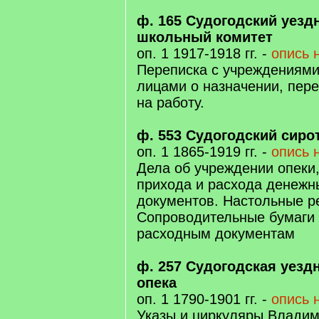
ф. 165 Судогодский уез
школьный комитет
оп. 1 1917-1918 гг. -
опись 
Переписка с учреждениями
лицами о назначении, пер
на работу.
ф. 553 Судогодский сиро
оп. 1 1865-1919 гг. -
опись 
Дела об учреждении опеки,
прихода и расхода денежн
документов. Настольные р
Сопроводительные бумаги 
расходным документам
ф. 257 Судогодская уезд
опека
оп. 1 1790-1901 гг. -
опись 
Указы и циркуляры Владим