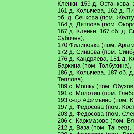
Кленки, 159 д. Останкова, 
161 д. Колычева, 162 д. П
об. д. Сенкова (пом. Желту
164 д. Дятлова (пом. Окоро
167 д. Кленки, 167 об. д. 
Субочев),
170 Филиповка (пом. Аргам
172 д. Синцова (пом. Синб
176 д. Кандряева, 181 д. К
Баркина (пом. Толбухина),
186 д. Колычева, 187 об. д
Теплова),
189 с. Мошку (пом. Обухов
191 с. Молотиц (пом. Глебо
193 с-цо Афимьино (пом. К
197 д. Федосова (пом. Кос
203 д. Федосова (пом. Сле
206 с. Каркмазово (пом. Вя
212 д. Ваза (пом. Танеев),