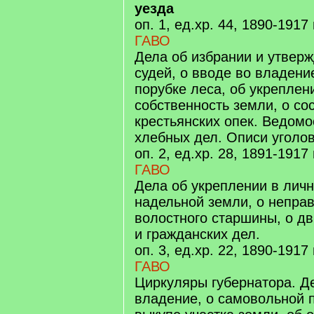
уезда
оп. 1, ед.хр. 44, 1890-1917 г
ГАВО
Дела об избрании и утвер
судей, о вводе во владени
порубке леса, об укреплен
собственность земли, о со
крестьянских опек. Ведомо
хлебных дел. Описи уголо
оп. 2, ед.хр. 28, 1891-1917 г
ГАВО
Дела об укреплении в лич
надельной земли, о непра
волостного старшины, о д
и гражданских дел.
оп. 3, ед.хр. 22, 1890-1917 г
ГАВО
Циркуляры губернатора. Д
владение, о самовольной п