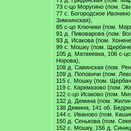
71 д. Гридинская (пом. Мар
73 с-цо Моругино (пом. Св
77 с. Богородское Ивонино
Зимнинская),
85 с-цо Ключики (пом. Мар
91 д. Пивоварова (пом. Во
93 д. Исакова (пом. Хонене
99 с. Мошку (пом. Щербаче
105 д. Матвеевка, 106 с-цо
Норова),
108 д. Савинская (пом. Рен
109 д. Поповичи (пом. Лев
115 с. Мошку (пом. Щербач
119 с. Каркмазово (пом. Ж
122 с-цо Исаково (пом. Ми
132 д. Демина (пом. Жилин
138 Демина, 141 об. Бедри
144 с. Иваново (пом. Каши
150 д. Сенькова (пом. Секе
152 с. Мошку, 156 д. Синиц