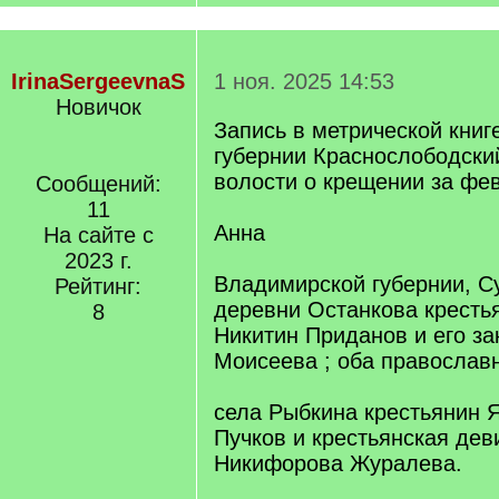
IrinaSergeevnaS
1 ноя. 2025 14:53
Новичок
Запись в метрической книг
губернии Краснослободски
волости о крещении за фев
Сообщений:
11
Анна
На сайте с
2023 г.
Владимирской губернии, С
Рейтинг:
деревни Останкова кресть
8
Никитин Приданов и его з
Моисеева ; оба православ
села Рыбкина крестьянин 
Пучков и крестьянская деви
Никифорова Журалева.