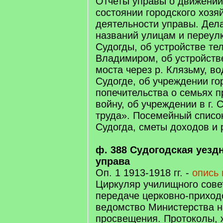
Отчеты управы о движении
состоянии городского хозяй
деятельности управы. Дел
названий улицам и переул
Судогды, об устройстве тел
Владимиром, об устройств
моста через р. Клязьму, во
Судогде, об учреждении го
попечительства о семьях 
войну, об учреждении в г.
труда». Посемейный список
Судогда, сметы доходов и
ф. 388 Судогодская уезд
управа
Оп. 1 1913-1918 гг. -
опись 
Циркуляр училищного сове
передаче церковно-приход
ведомство Министерства н
просвещения. Протоколы, 