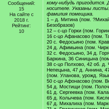
кому-нибудь пригодится. 
Сообщений:
носителе. Указаны листы. 
15
фамилия помещика.
На сайте с
1 – д. Митина (пом. ?Миха
2018 г.
Безобразов)
Рейтинг:
12 – с-цо Горки (пом. Горин
10
16 с-цо Афанасово (пом. Т
20 с. Федосьино (пом. Крав
24 д. Афимьина (пом. Чирк
32 с. Федосьино, 34 д. Гор
Баркина, 36 Синицына (пом
38 с-цо Полхово, 42 об. д.
Непецына, 47 д. Аннина, 47
(пом. Уланова, урожд. Язы
50 с-цо Афонасово (пом. В
54 д. Мостищи (пом. Полоч
61 д. Сергеевка (пом. Кала
65 д. Колычева (пом. Кисл
67 д. Михалиха (пом. Марк