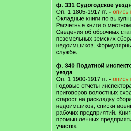
ф. 331 Судогодское уезд
Оп. 1 1805-1917 гг. -
опись 
Окладные книги по выкупн
Расчетные книги о местном
Сведения об оброчных стат
поземельных земских сбор
недоимщиков. Формулярны
службе.
ф. 340 Податной инспект
уезда
Оп. 1 1900-1917 гг. -
опись 
Годовые отчеты инспектор
приговоров волостных сход
старост на раскладку сбора
недоимщиков, списки воен
рабочих предприятий. Книг
промышленных предприяти
участка