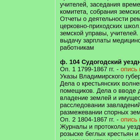
учителей, заседания врем
комитета, собрания земски
Отчеты о деятельности ре
церковно-приходских школ
земской управы, учителей.
выдачу зарплаты медицин
работникам
ф. 104 Судогодский уезд
Оп. 1 1799-1867 гг. -
опись 
Указы Владимирского губе
Дела о крестьянских волне
помещиков. Дела о вводе 
владение землей и имущес
расследовании завладени
размежевании спорных зе
Оп. 2 1804-1867 гг. -
опись 
Журналы и протоколы уезд
розыске беглых крестьян и