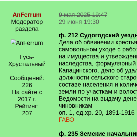
AnFerrum
9 мая 2025 19:47
Модератор
29 июня 19:30
раздела
ф. 212 Судогодский уезд
Дела об обвинении крестья
самовольном уходе с рабо
на имущества и утвержден
Гусь-
наследства, формулярный 
Хрустальный
Капацинского, дело об уда
должности сельского старо
Сообщений:
составе населения и коли
226
земли по участкам и волос
На сайте с
Ведомости на выдачу дене
2017 г.
чиновникам
Рейтинг:
оп. 1, ед.хр. 20, 1891-1916 г
207
ГАВО
ф. 235 Земские начальни