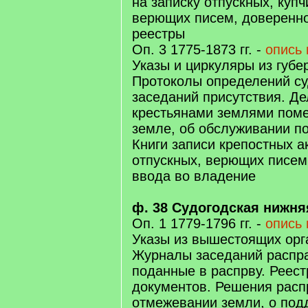
на записку отпускных, купч
верющих писем, доверенно
реестры
Оп. 3 1775-1873 гг. -
опись 
Указы и циркуляры из губе
Протоколы определений с
заседаний присутствия. Де
крестьянами землями поме
земле, об обслуживании по
Книги записи крепостных а
отпускных, верющих писем,
ввода во владение
ф. 38 Судогодская нижня
Оп. 1 1779-1796 гг. -
опись 
Указы из вышестоящих орг
Журналы заседаний распр
поданные в распрву. Реес
документов. Решения расп
отмежевании земли, о под