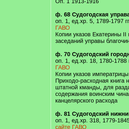
Оп. 1 1913-1916
ф. 68 Судогодская управ
оп. 1, ед.хр. 5, 1789-1797 гг
ГАВО
Копии указов Екатерины II
заседаний управы благочи
ф. 70 Судогодский город
оп. 1, ед.хр. 18, 1780-1788 г
ГАВО
Копии указов императрицы 
Приходо-расходная книга 
штатной кманды, для разд
содержания воинским чин
канцелярского расхода
ф. 81 Судогодский нижни
оп. 1, ед.хр. 318, 1779-1845 
сайте ГАВО