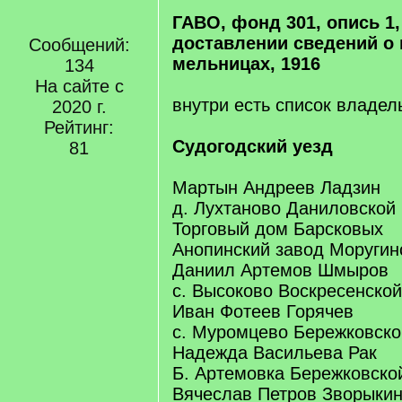
ГАВО, фонд 301, опись 1,
доставлении сведений о
Сообщений:
мельницах, 1916
134
На сайте с
внутри есть список владе
2020 г.
Рейтинг:
Судогодский уезд
81
Мартын Андреев Ладзин
д. Лухтаново Даниловской 
Торговый дом Барсковых
Анопинский завод Моругин
Даниил Артемов Шмыров
с. Высоково Воскресенской
Иван Фотеев Горячев
с. Муромцево Бережковско
Надежда Васильева Рак
Б. Артемовка Бережковско
Вячеслав Петров Зворыки