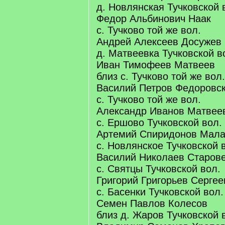
д. Новлянская Тучковской 
Федор Альбинович Наак
с. Тучково той же вол.
Андрей Алексеев Досужев
д. Матвеевка Тучковской в
Иван Тимофеев Матвеев
близ с. Тучково той же вол.
Василий Петров Федоровс
с. Тучково той же вол.
Александр Иванов Матвее
с. Ершово Тучковской вол.
Артемий Спиридонов Мал
с. Новлянское Тучковской 
Василий Николаев Старов
с. Святцы Тучковской вол.
Григорий Григорьев Сергее
с. Басенки Тучковской вол.
Семен Павлов Колесов
близ д. Жаров Тучковской 