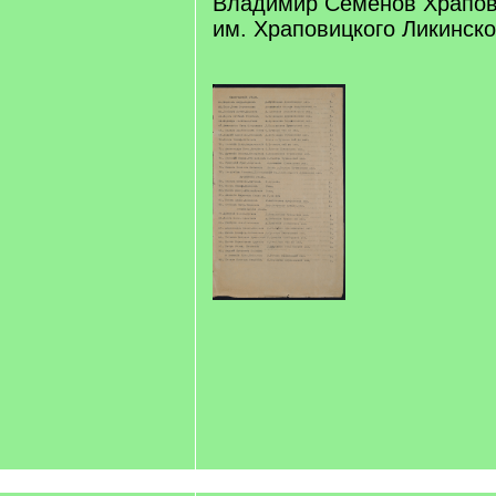
Владимир Семенов Храпов
им. Храповицкого Ликинско