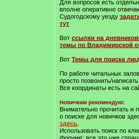
Для вопросов есть отдельн
вполне оперативно отвеча
Судогодскому уезду
задат
тут
Вот
ссылки на дневнико
темы по Владимирской о
Вот
Темы для поиска лю
По работе читальных зало
просто позвонить/написать 
Все координаты есть на са
Новичкам рекомендую:
Внимательно прочитать и п
о поиске для новичков зде
здесь
.
Использовать поиск по кл
форуме: все это уже спраш