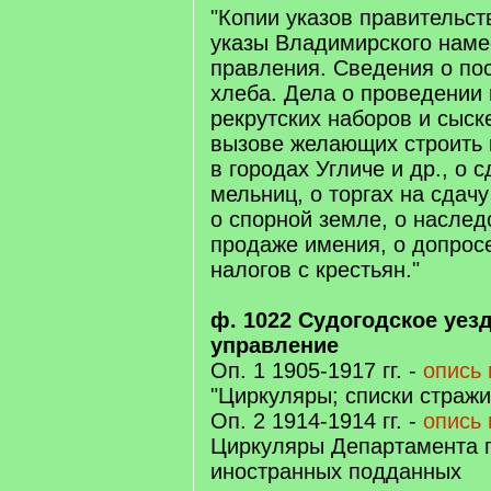
"Копии указов правительст
указы Владимирского наме
правления. Сведения о по
хлеба. Дела о проведении
рекрутских наборов и сыск
вызове желающих строить
в городах Угличе и др., о 
мельниц, о торгах на сдач
о спорной земле, о наслед
продаже имения, о допрос
налогов с крестьян."
ф. 1022 Судогодское уез
управление
Оп. 1 1905-1917 гг. -
опись 
"Циркуляры; списки стражи
Оп. 2 1914-1914 гг. -
опись 
Циркуляры Департамента п
иностранных подданных