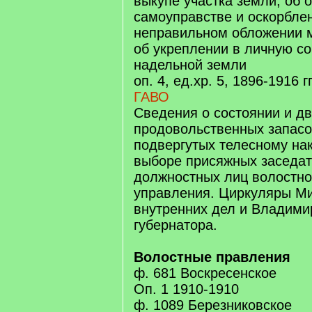
выкупе участка земли, об 
самоуправстве и оскорблен
неправильном обложении 
об укреплении в личную с
надельной земли
оп. 4, ед.хр. 5, 1896-1916 гг
ГАВО
Сведения о состоянии и д
продовольственных запасов
подвергутых телесному на
выборе присяжных заседат
должностных лиц волостног
управления. Циркуляры М
внутренних дел и Владими
губернатора.
Волостные правления
ф. 681 Воскресенское
Оп. 1 1910-1910
ф. 1089 Березниковское