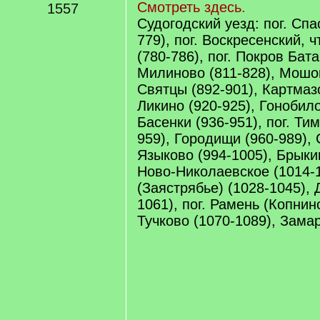
Смотреть здесь.
1557
Судогодский уезд: пог. Сп
779), пог. Воскресенский, 
(780-786), пог. Покров Бат
Милиново (811-828), Мошок
Святцы (892-901), Картмазо
Ликино (920-925), Гонобило
Басенки (936-951), пог. Ти
959), Городищи (960-989), 
Языково (994-1005), Брыки
Ново-Николаевское (1014-1
(Заястрябье) (1028-1045), 
1061), пог. Рамень (Копнин
Тучково (1070-1089), Замар