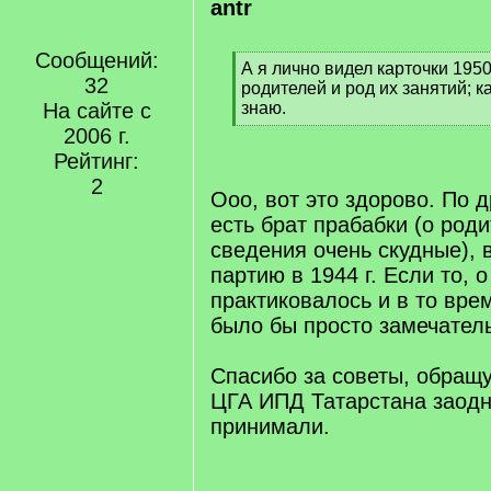
antr
Сообщений:
[
А я лично видел карточки 1950
32
q
родителей и род их занятий; ка
]
На сайте с
знаю.
[
2006 г.
/
Рейтинг:
q
2
]
Ооо, вот это здорово. По д
есть брат прабабки (о род
сведения очень скудные), 
партию в 1944 г. Если то, 
практиковалось и в то вре
было бы просто замечател
Спасибо за советы, обращу
ЦГА ИПД Татарстана заодно
принимали.