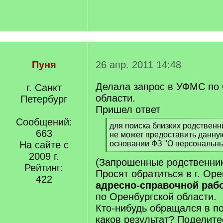
Пуня
26 апр. 2011 14:48
Делала запрос в УФМС по 
г. Санкт
области.
Петербург
Пришел ответ
Сообщений:
[
для поиска близких родствен
663
q
не может предоставить данн
]
На сайте с
основании ФЗ "О персональн
[
2009 г.
(Запрошенные родственник
/
Рейтинг:
q
Просят обратиться в г. Оре
422
]
адресно-справочной раб
по Оренбургской области.
Кто-нибудь обращался в п
каков результат? Поделите