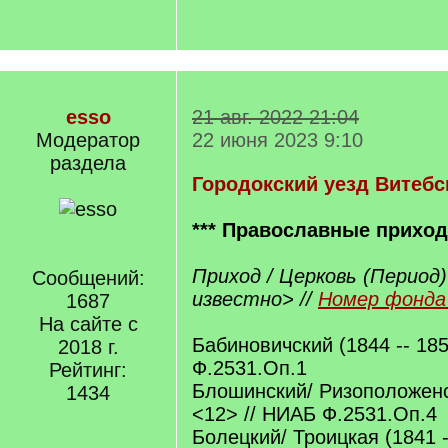
esso
21 авг. 2022 21:04
Модератор
22 июня 2023 9:10
раздела
Городокский уезд Витебс
*** Православные прихо
Приход / Церковь (Период)
Сообщений:
известно> //
Номер фонда 
1687
На сайте с
Бабиновичский (1844 -- 18
2018 г.
Ф.2531.Оп.1
Рейтинг:
Блошинский/ Ризоположенск
1434
<12> // НИАБ Ф.2531.Оп.4
Болецкий/ Троицкая (1841 -