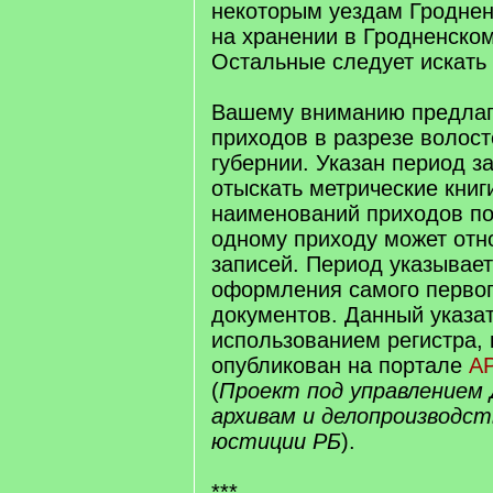
некоторым уездам Гроднен
на хранении в Гродненско
Остальные следует искать 
Вашему вниманию предлаг
приходов в разрезе волост
губернии. Указан период з
отыскать метрические книг
наименований приходов по
одному приходу может отн
записей. Период указывает
оформления самого первог
документов. Данный указат
использованием регистра,
опубликован на портале
А
(
Проект под управлением
архивам и делопроизводс
юстиции РБ
).
***