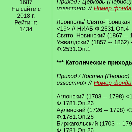
Приход / Церковь (Период)
1687
известно> //
Номер фонда 
На сайте с
2018 г.
Леонполь/ Свято-Троицкая 
Рейтинг:
<19> // НИАБ Ф.2531.Оп.4
1434
Свято–Новинский (1867 -- 
Ужвалдский (1857 -- 1862)
Ф.2531.Оп.1
*** Католические приход
Приход / Костел (Период) 
известно> //
Номер фонда 
Аглонский (1703 -- 1798) <
Ф.1781.Оп.26
Ауленский (1726 -- 1798) <
Ф.1781.Оп.26
Биржагольский (1703 -- 179
Ф.1781.Оп.26