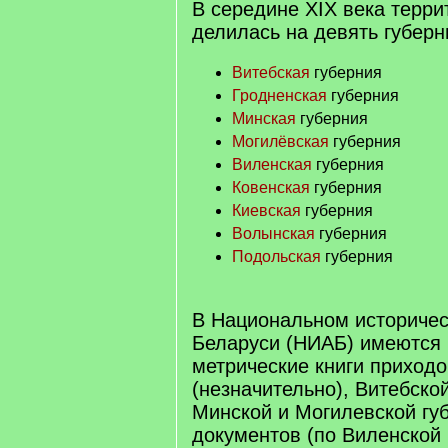
В середине XIX века терри
делилась на девять губерн
Витебская
губерния
Гродненская
губерния
Минская
губерния
Могилёвская
губерния
Виленская
губерния
Ковенская
губерния
Киевская
губерния
Волынская
губерния
Подольская
губерния
В Национальном историчес
Беларуси (НИАБ) имеются 
метрические книги приход
(незначительно), Витебско
Минской и Могилевской губ
документов (по Виленской 