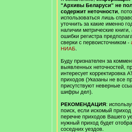
"Архивы Беларуси" не пол
содержит неточности
, пот
использоваться лишь справ
уточнить за какие именно г
наличии метрические книги,
ошибки регистра предполаг
сверки с первоисточником -
НИАБ
.
Буду признателен за коммен
выявленных неточностей, п
интересует корректировка А
приходов (Указаны не все п
присутствуют неверные ссы
шифры дел).
РЕКОМЕНДАЦИЯ
: использ
поиск, если искомый приход
перечне приходов Вашего у
нужный приход будет отобра
соседних уездов.