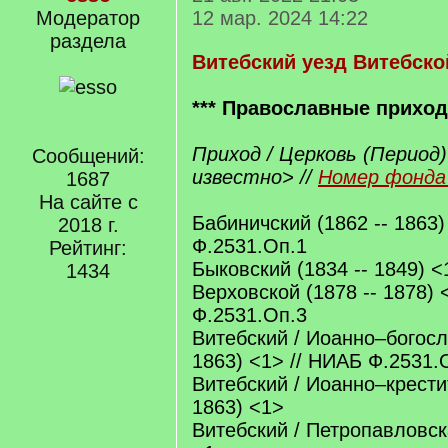
Модератор
12 мар. 2024 14:22
раздела
Витебский уезд Витебско
*** Православные прихо
Приход / Церковь (Период)
Сообщений:
известно> //
Номер фонда 
1687
На сайте с
Бабиничский (1862 -- 1863)
2018 г.
Ф.2531.Оп.1
Рейтинг:
Быковский (1834 -- 1849) <
1434
Верховской (1878 -- 1878) 
Ф.2531.Оп.3
Витебский / Иоанно–богосл
1863) <1> // НИАБ Ф.2531.
Витебский / Иоанно–крести
1863) <1>
Витебский / Петропавловска