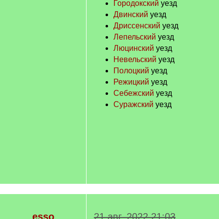
Городокский
уезд
Двинский
уезд
Дриссенский
уезд
Лепельский
уезд
Люцинский
уезд
Невельский
уезд
Полоцкий
уезд
Режицкий
уезд
Себежский
уезд
Суражский
уезд
esso
21 авг. 2022 21:03