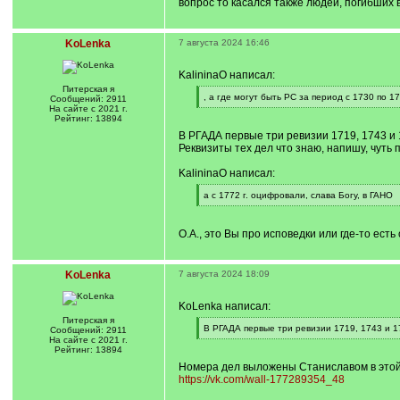
вопрос то касался также людей, погибших 
KoLenka
7 августа 2024 16:46
KalininaO написал:
Питерская я
[
, а где могут быть РС за период с 1730 по 17
Сообщений: 2911
q
[
На сайте с 2021 г.
]
/
Рейтинг: 13894
q
В РГАДА первые три ревизии 1719, 1743 и
]
Реквизиты тех дел что знаю, напишу, чуть 
KalininaO написал:
[
а с 1772 г. оцифровали, слава Богу, в ГАНО
q
[
]
/
q
О.А., это Вы про исповедки или где-то ес
]
KoLenka
7 августа 2024 18:09
KoLenka написал:
Питерская я
[
В РГАДА первые три ревизии 1719, 1743 и 1
Сообщений: 2911
q
[
На сайте с 2021 г.
]
/
Рейтинг: 13894
q
Номера дел выложены Станиславом в этой те
]
https://vk.com/wall-177289354_48