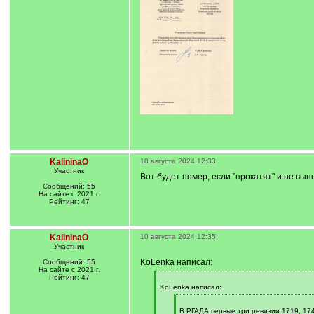
KalininaO
10 августа 2024 12:33
Участник
Вот будет номер, если "прокатят" и не вы
Сообщений: 55
На сайте с 2021 г.
Рейтинг: 47
KalininaO
10 августа 2024 12:35
Участник
KoLenka написал:
Сообщений: 55
На сайте с 2021 г.
Рейтинг: 47
[
q
KoLenka написал:
]
[
q
В РГАДА первые три ревизии 1719, 17