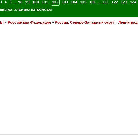
3
4
5
...
98
99
100
101
102
103
104
105
106
...
121
122
123
124
imarex
,
эльмира катромская
НЫ
»
Российская Федерация
»
Россия, Северо-Западный округ
»
Ленинград