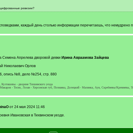
 оцифрованные ревизии?
споведками, каждый день столько информации перечитаешь, что немудрено 
ка Семена Апрелева дворовой девки
Ирина Авраамова Зайцева
ай Николаевич Орлов
, опись №8, дело №254, стр. 880
Култашевы - дворяне Тихвинского уезда
, Макаров - Тосно, Лозан - Херсонская губ, Познанка, Долецкий - Малинка, Аун, Скребневы/Кремневы,
ninaO
от 24 мая 2024 11:46
ревня Ивановская в Тихвинском уезде.