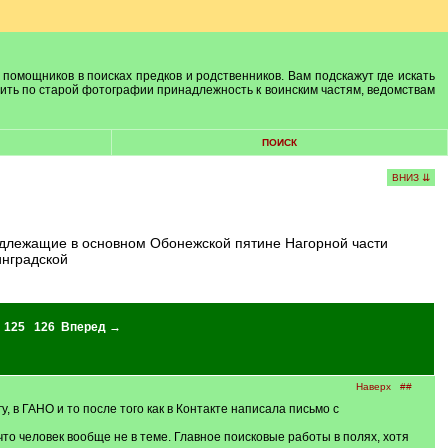
 помощников в поисках предков и родственников. Вам подскажут где искать
лить по старой фотографии принадлежность к воинским частям, ведомствам
ПОИСК
ВНИЗ ⇊
инградской
125
126
Вперед →
Наверх
##
огу, в ГАНО и то после того как в Контакте написала письмо с
 что человек вообще не в теме. Главное поисковые работы в полях, хотя