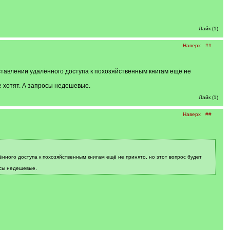
Лайк (1)
Наверх
##
ставлении удалённого доступа к похозяйственным книгам ещё не
е хотят. А запросы недешевые.
Лайк (1)
Наверх
##
нного доступа к похозяйственным книгам ещё не принято, но этот вопрос будет
осы недешевые.