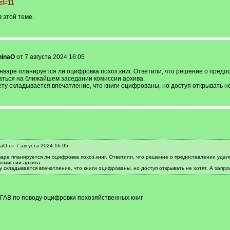
st=11
 этой теме.
ninaO
от 7 августа 2024 16:05
нваре планируется ли оцифровка похоз.книг. Ответили, что решение о предо
ваться на ближайшем заседании комиссии архива.
ту складывается впечатление, что книги оцифрованы, но доступ открывать н
aO от 7 августа 2024 16:05
аре планируется ли оцифровка похоз.книг. Ответили, что решение о предоставлении удалё
омиссии архива.
 складывается впечатление, что книги оцифрованы, но доступ открывать не хотят. А запр
ГАВ по поводу оцифровки похозяйственных книг