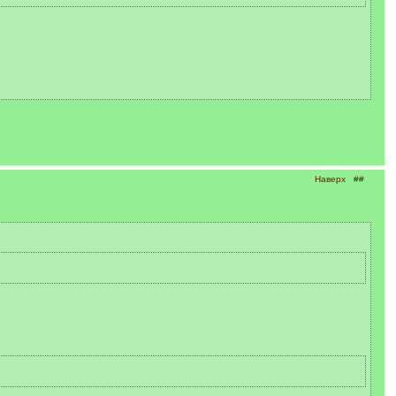
Наверх
##