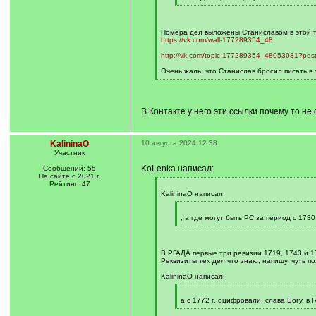
]
[
/
q
]
Номера дел выложены Станиславом в этой тем
https://vk.com/wall-177289354_48
http://vk.com/topic-177289354_48053031?pos
Очень жаль, что Станислав бросил писать в 
[
/
q
]
В Контакте у него эти ссылки почему то не
KalininaO
10 августа 2024 12:38
Участник
KoLenka написал:
Сообщений: 55
На сайте с 2021 г.
Рейтинг: 47
[
q
KalininaO написал:
]
[
q
, а где могут быть РС за период с 1730
]
[
/
q
]
В РГАДА первые три ревизии 1719, 1743 и 1
Реквизиты тех дел что знаю, напишу, чуть по
KalininaO написал:
[
q
а с 1772 г. оцифровали, слава Богу, в 
]
[
/