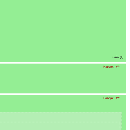
Лайк (1)
Наверх
##
Наверх
##