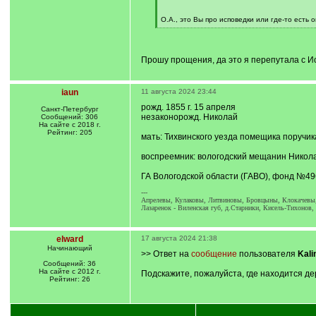
q
]
О.А., это Вы про исповедки или где-то есть
[
/
q
]
Прошу прощения, да это я перепутала с И
iaun
11 августа 2024 23:44
рожд. 1855 г. 15 апреля
Санкт-Петербург
незаконорожд. Николай
Сообщений: 306
На сайте с 2018 г.
Рейтинг: 205
мать: Тихвинского уезда помещика поручи
воспреемник: вологодский мещанин Никол
ГА Вологодской области (ГАВО), фонд №496
---
Апрелевы, Кулаковы, Литвиновы, Бровцыны, Клокачевы, 
Лазаренок - Виленская губ, д.Старники, Кисель-Тихонов
elward
17 августа 2024 21:38
Начинающий
>> Ответ на
сообщение
пользователя
Kali
Сообщений: 36
На сайте с 2012 г.
Подскажите, пожалуйста, где находится де
Рейтинг: 26