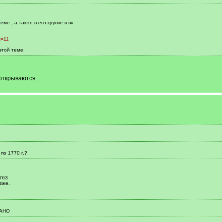
е , а также в его группе в вк
t=11
этой теме.
 открываются.
 по 1770 г.?
763
зже.
ГАНО