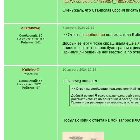
http://vk.com/topic-177289354_48053031?po
Очень жаль, что Станислав бросил писать в
elistanewg
7 августа 2024 21:15
>> Ответ на
сообщение
пользователя
Kali
Сообщений: 86
На сайте с 2019 г.
Рейтинг: 141
Добрый вечер! Я тоже спрашивала ещё в я
принято, но этот вопрос будет рассматри
Приняли ли решение неизвестно, а по отве
KalininaO
10 августа 2024 12:28
Участник
elistanewg написал:
Сообщений: 55
На сайте с 2021 г.
Рейтинг: 47
[
>> Ответ на сообщение пользователя Kalinin
q
]
Добрый вечер! Я тоже спрашивала ещё в янв
рассматриваться на ближайшем заседании к
Приняли ли решение неизвестно, а по ответу
[
/
q
]
Посылаю копию ответа на мой запрос в ЛО