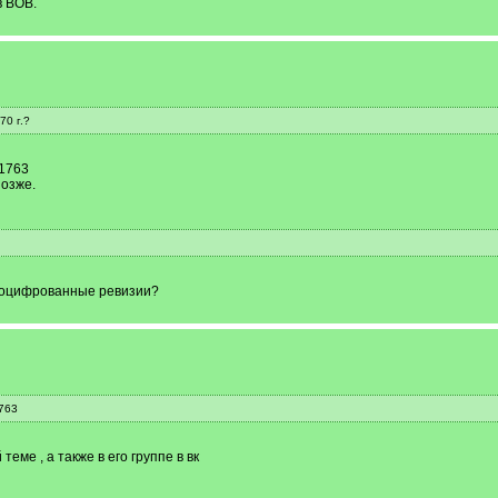
в ВОВ.
70 г.?
 1763
позже.
ть оцифрованные ревизии?
763
ме , а также в его группе в вк