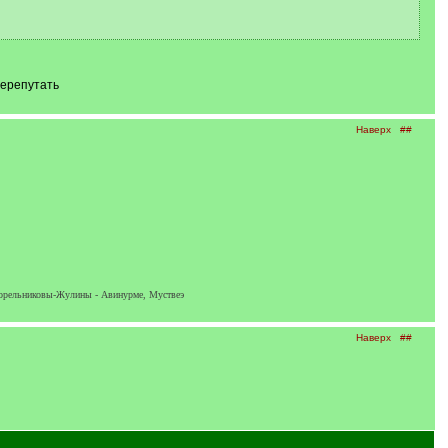
перепутать
Наверх
##
 Торельниковы-Жулины - Авинурме, Муствеэ
Наверх
##