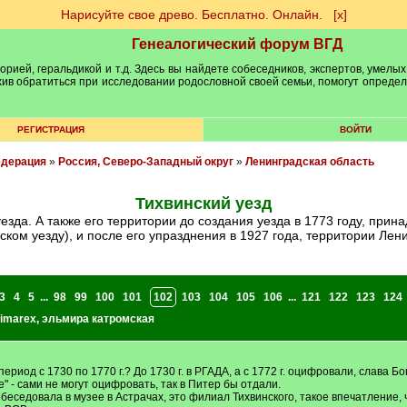
Нарисуйте свое древо. Бесплатно. Онлайн.
[х]
Генеалогический форум ВГД
рией, геральдикой и т.д. Здесь вы найдете собеседников, экспертов, умелых
рхив обратиться при исследовании родословной своей семьи, помогут опреде
РЕГИСТРАЦИЯ
ВОЙТИ
едерация
»
Россия, Северо-Западный округ
»
Ленинградская область
Тихвинский уезд
ском уезду), и после его упразднения в 1927 года, территории Лен
3
4
5
...
98
99
100
101
102
103
104
105
106
...
121
122
123
124
imarex
,
эльмира катромская
 период с 1730 по 1770 г.? До 1730 г. в РГАДА, а с 1772 г. оцифровали, слава Б
е" - сами не могут оцифровать, так в Питер бы отдали.
побеседовала в музее в Астрачах, это филиал Тихвинского, такое впечатление,