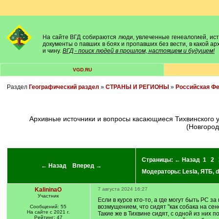
На сайте ВГД собираются люди, увлеченные генеалогией, исто
документы о павших в боях и пропавших без вести, в какой а
и чину.
ВГД - поиск людей в прошлом, настоящем и будущем!
VGD.RU
Раздел
Географический раздел
»
СТРАНЫ И РЕГИОНЫ
»
Российская Ф
Архивные источники и вопросы касающиеся Тихвинского уезда. А также его территории до создания уезда в 1773 году, принадлежащие в основном Обонежской пятине Нагорной части
(Новгород
Страницы:
← Назад
1
2
← Назад
Вперед →
Модераторы:
Lesla
,
ЯТБ
,
d
KalininaO
7 августа 2024 16:27
Участник
Если в курсе кто-то, а где могут быть РС за
возмущением, что сидят "как собака на сен
Сообщений: 55
На сайте с 2021 г.
Такие же в Тихвине сидят, с одной из них 
Рейтинг: 47