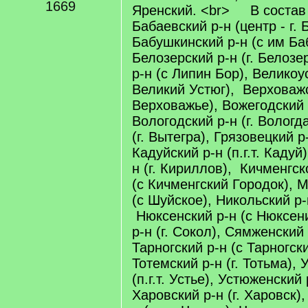
1669
Яренский. <br> В состав 
Бабаевский р-н (центр - г. 
Бабушкинский р-н (с им Ба
Белозерский р-н (г. Белозе
р-н (с Липин Бор), Великоус
Великий Устюг), Верховажс
Верховажье), Вожегодский р-
Вологодский р-н (г. Вологд
(г. Вытегра), Грязовецкий р-
Кадуйский р-н (п.г.т. Кадуй
н (г. Кириллов), Кичменгск
(с Кичменгский Городок), 
(с Шуйское), Никольский р-н
Нюксенский р-н (с Нюксен
р-н (г. Сокол), Сямженский
Тарногский р-н (с Тарногск
Тотемский р-н (г. Тотьма), 
(п.г.т. Устье), Устюженский 
Харовский р-н (г. Харовск)