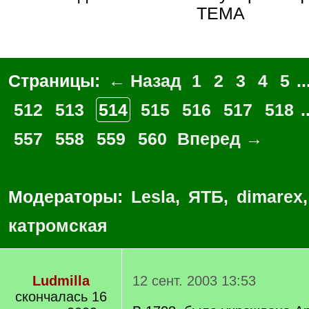
ТЕМА
Страницы:
← Назад
1
2
3
4
5
..
512
513
514
515
516
517
518
.
557
558
559
560
Вперед →
Модераторы:
Lesla
,
ЯТБ
,
dimarex
катромская
Ludmilla
12 сент. 2003 13:53
скончалась 16