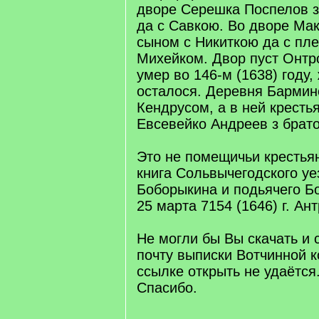
дворе Серешка Поспелов 
да с Савкою. Во дворе Мак
сыном с Никиткою да с пл
Михейком. Двор пуст Онтр
умер во 146-м (1638) году,
осталося. Деревня Бармин
Кендрусом, а в ней кресть
Евсевейко Андреев з брат
Это не помещичьи крестья
книга Сольвычегодского у
Боборыкина и подьячего Б
25 марта 7154 (1646) г. Ан
Не могли бы Вы скачать и с
почту выписки Вотчинной к
ссылке открыть не удаётся
Спасибо.