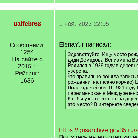
uaifebr68
1 ноя. 2023 22:05
ElenaYur написал:
Сообщений:
1254
[
Здравствуйте. Ищу место рож
На сайте с
q
дяди Демидова Вениамина Ва
]
2015 г.
Родился в 1929 году в деревн
уверена,
Рейтинг:
что правильно поняла запись 
1636
рождении, написано коряво) 
Вологодской обл. В 1931 году
переименован в Междуреченс
Как бы узнать, что это за дере
это место? В интернете сведе
[
/
q
]
https://gosarchive.gov35.ru/
Вот здесь не его отец запи