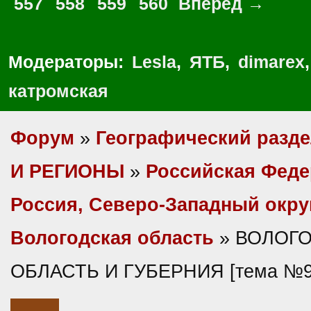
557
558
559
560
Вперед →
Модераторы:
Lesla
,
ЯТБ
,
dimarex
катромская
Форум
»
Географический разд
И РЕГИОНЫ
»
Российская Фед
Россия, Северо-Западный окру
Вологодская область
» ВОЛОГ
ОБЛАСТЬ И ГУБЕРНИЯ [тема №9