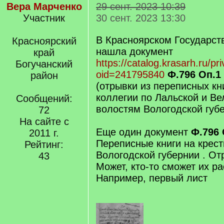
Вера Марченко
29 сент. 2023 10:39
Участник
30 сент. 2023 13:30
В Красноярском Государст
Красноярский
нашла документ
край
https://catalog.krasarh.ru/pri
Богучанский
oid=241795840
Ф.796 Оп.1
район
(отрывки из переписных кн
коллегии по Лальской и В
Сообщений:
волостям Вологодской губе
72
На сайте с
Еще один документ
Ф.796 
2011 г.
Переписные книги на крес
Рейтинг:
Вологодской губернии . От
43
Может, кто-то сможет их 
Например, первый лист