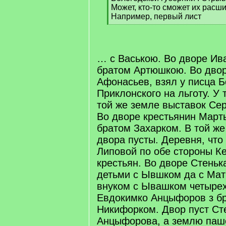
Может, кто-то сможет их рас
Например, первый лист
[
/
q
]
… с Ваською. Во дворе Ив
братом Артюшкою. Во дво
Афонасьев, взял у писца Б
Приклонского на льготу. У 
той же земле выставок Се
Во дворе крестьянин Март
братом Захарком. В той же
двора пусты. Деревня, что
Липовой по обе стороны Ке
крестьян. Во дворе Стень
детьми с Ывшком да с Ма
внуком с Ывашком четырех
Евдокимко Анцыфоров з бр
Никифорком. Двор пуст Ст
Анцыфорова, а землю паше