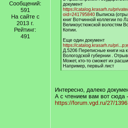
Сообщений:
q
документ
]
591
https://catalog.krasarh.ru/private
oid=241795840
Выписка (отры
На сайте с
книг Вотчинной коллегии по Л
2013 г.
Великоустюжской волостям Во
Рейтинг:
Копии.
491
Еще один документ
https://catalog.krasarh.ru/pri...p;
Д.5206 Переписные книги на 
Вологодской губернии . Отрыв
Может, кто-то сможет их рас
Например, первый лист
[
/
q
]
Интересно, далеко докумен
А с чтением вам вот сюда 
https://forum.vgd.ru/27/1396