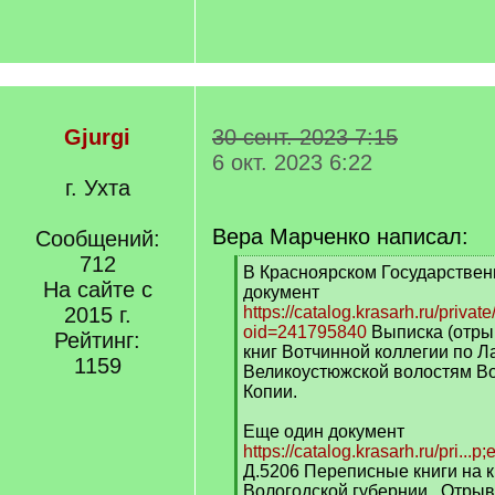
Gjurgi
30 сент. 2023 7:15
6 окт. 2023 6:22
г. Ухта
Вера Марченко написал:
Сообщений:
712
[
В Красноярском Государстве
На сайте с
q
документ
]
2015 г.
https://catalog.krasarh.ru/private
oid=241795840
Выписка (отры
Рейтинг:
книг Вотчинной коллегии по Л
1159
Великоустюжской волостям Во
Копии.
Еще один документ
https://catalog.krasarh.ru/pri...p;
Д.5206 Переписные книги на 
Вологодской губернии . Отрыв