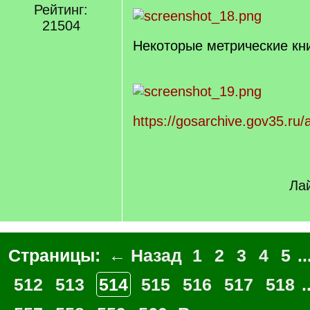
Рейтинг:
]
21504
Некоторые метрические кни
https://gosarchive.gov35.ru/
Лай
Страницы:
← Назад
1
2
3
4
5
..
512
513
514
515
516
517
518
.