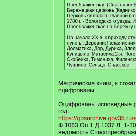
[
Преображенская (Спасопреоб
q
Бережецкая церковь (Каднико
]
Церковь являлась главной в п
1780 г. - Вологодского уезда.
Преображенская на Бережку ц
На начало XX в. к приходу от
пункты: Деревни: Галактиониха
Долматиха, Дор, Дуриха, Зло
Куницыно, Матвеиха 2-я, Пого
Скобеиха, Тимониха, Филенска
Чуприно. Сельцо: Спасское.
[
/
q
Метрические книги, к сожа
]
оцифрованы.
Оцифрованы исповедные р
год.
https://gosarchive.gov35.ru
Ф.1063 Оп.1 Д.1037 Л. 1-3
ведомость Спасопреображ