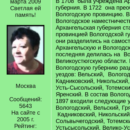
В 1708 была учреждена Ар
марта 2009
губерния. В 1722 она прео
Светлая ей
Вологодскую провинцию. В
память!
Вологодское наместничест
Архангельская губерния ст
провинцией Вологодской гу
они разделились на самос
Архангельскую и Вологодск
последняя делилась на Во
Великоустюгскую области. 
Вологодскую губернию раз
уездов: Вельский, Вологод
Кадниковский, Никольский
Москва
Усть-Сысольский, Тотемски
Яренский. В состав Волого
Сообщений:
1897 входили следующие 
5643
Вологодский, Вельский, Гр
На сайте с
Кадниковский, Никольский
2005 г.
Сольвычегодский, Тотемск
Рейтинг:
Устьсысольский, Велико-У