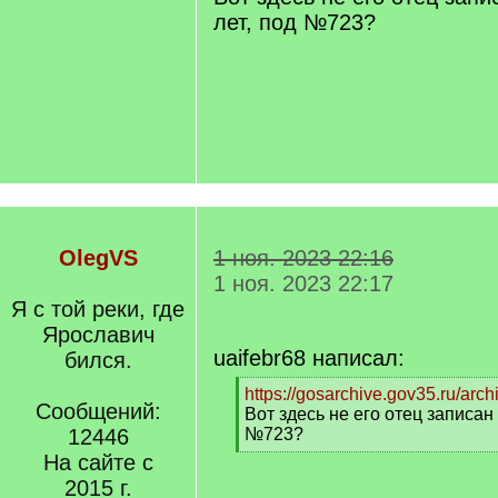
лет, под №723?
OlegVS
1 ноя. 2023 22:16
1 ноя. 2023 22:17
Я с той реки, где
Ярославич
uaifebr68 написал:
бился.
[
https://gosarchive.gov35.ru/arc
Сообщений:
q
Вот здесь не его отец записан 
]
12446
№723?
[
На сайте с
/
2015 г.
q