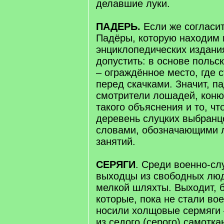
делавшие луки.
ПАДЕРЬ.
Если же согласи
Падёры, которую находим 
энциклопедических издани
допустить: в основе польс
– ограждённое место, где 
перед скачками. Значит, п
смотрители лошадей, коню
такого объяснения и то, ч
деревень слуцких выбранц
словами, обозначающими л
занятий.
СЕРЯГИ
. Среди военно-с
выходцы из свободных люд
мелкой шляхты. Выходит, 
которые, пока не стали во
носили холщовые сермяги
из седого (серого) самотка