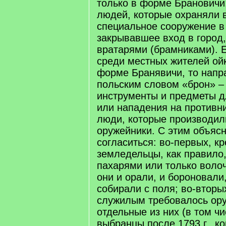
только в форме Брановичи;
людей, которые охраняли в
специальное сооружение в 
закрывавшее вход в город
вратарями (брамниками). Е
среди местных жителей ой
форме Бранявичи, то напр
польским словом «брон» –
инструменты и предметы 
или нападения на противни
люди, которые производил
оружейники. С этим объяс
согласиться: во-первых, кр
земледельцы, как правило
пахарями или только воло
они и орали, и бороновали,
собирали с поля; во-вторы
служилым требовалось ору
отдельные из них (в том чи
выбранцы после 1793 г., ко