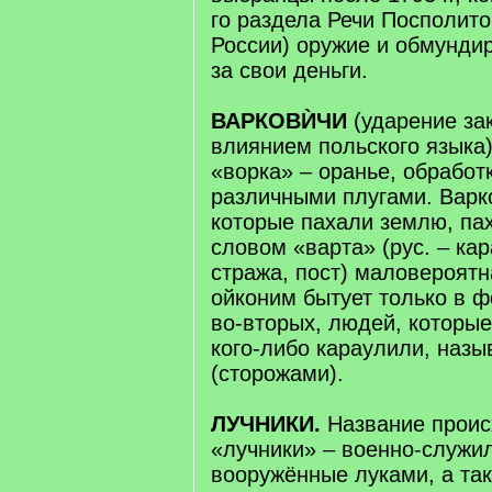
го раздела Речи Посполито
России) оружие и обмунди
за свои деньги.
ВАРКОВЍЧИ
(ударение за
влиянием польского языка)
«ворка» – оранье, обработ
различными плугами. Варк
которые пахали землю, пах
словом «варта» (рус. – кар
стража, пост) маловероятн
ойконим бытует только в 
во-вторых, людей, которые
кого-либо караулили, наз
(сторожами).
ЛУЧНИКИ.
Название проис
«лучники» – военно-служи
вооружённые луками, а та