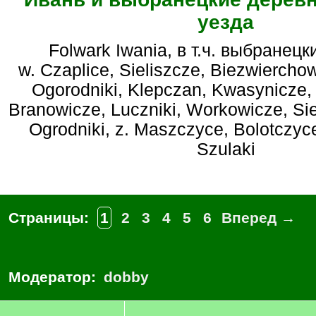
уезда
Folwark Iwania, в т.ч. выбранец
w. Czaplice, Sieliszcze, Biezwierchow
Ogorodniki, Klepczan, Kwasynicze
Branowicze, Luczniki, Workowicze, Sie
Ogrodniki, z. Maszczyce, Bolotczyc
Szulaki
Страницы:
1
2
3
4
5
6
Вперед →
Модератор:
dobby