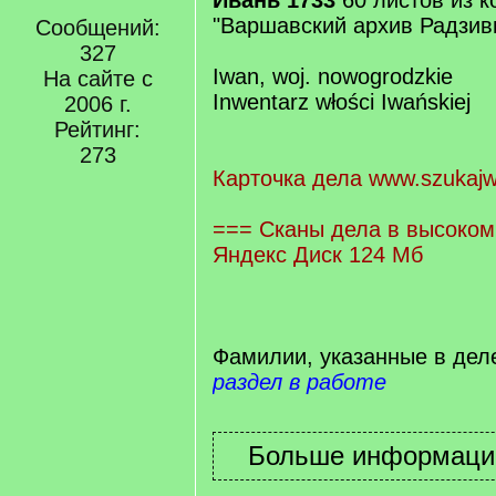
Ивань 1733
60 листов из 
"Варшавский архив Радзив
Сообщений:
327
Iwan, woj. nowogrodzkie
На сайте с
Inwentarz włości Iwańskiej
2006 г.
Рейтинг:
273
Карточка дела www.szukajw
=== Сканы дела в высоком
Яндекс Диск 124 Мб
Фамилии, указанные в дел
раздел в работе