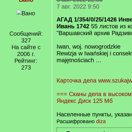
7 авг. 2022 9:50
АГАД 1/354/0/25/1426 Ин
Ивань 1742
55 листов из 
"Варшавский архив Радзив
Сообщений:
327
Iwan, woj. nowogrodzkie
На сайте с
Rewizja w Iwańskiej i conse
2006 г.
majętnościach …
Рейтинг:
273
Карточка дела www.szukajw
=== Сканы дела в высоком
Яндекс Диск 125 Мб
Населенные пункты, указан
Расшифровано
diza