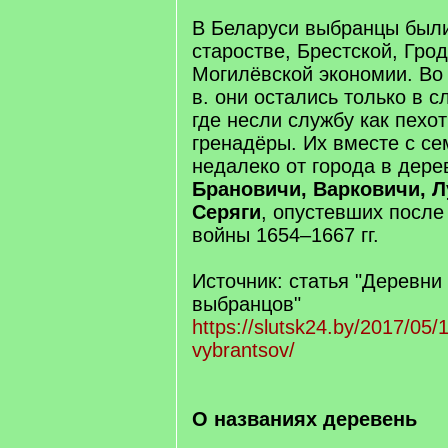
В Беларуси выбранцы были
старостве, Брестской, Гро
Могилёвской экономии. Во 
в. они остались только в с
где несли службу как пехо
гренадёры. Их вместе с с
недалеко от города в дер
Брановичи, Варковичи, Л
Серяги
, опустевших после
войны 1654–1667 гг.
Источник: статья "Деревни
выбранцов"
https://slutsk24.by/2017/05/1
vybrantsov/
О названиях деревень