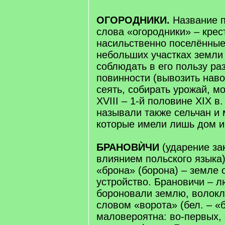
ОГОРОДНИКИ.
Название п
слова «огородники» – крес
насильственно поселённы
небольших участках земли
соблюдать в его пользу ра
повинности (вывозить навоз
сеять, собирать урожай, мо
XVIII – 1-й половине XIX в
называли также сельчан и 
которые имели лишь дом и
БРАНОВЍЧИ
(ударение за
влиянием польского языка)
«брона» (борона) – земле
устройство. Брановичи – л
бороновали землю, волокли
словом «ворота» (бел. – «
маловероятна: во-первых,