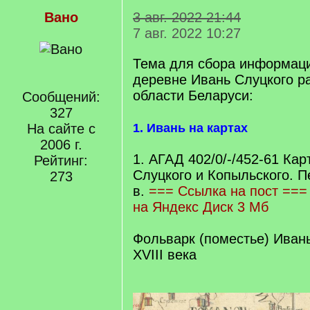
Вано
3 авг. 2022 21:44
7 авг. 2022 10:27
Тема для сбора информаци
деревне Ивань Слуцкого р
области Беларуси:
Сообщений:
327
На сайте с
1. Ивань на картах
2006 г.
1. АГАД 402/0/-/452-61 Кар
Рейтинг:
Слуцкого и Копыльского. П
273
в.
=== Ссылка на пост
===
на Яндекс Диск 3 Мб
Фольварк (поместье) Ивань
XVIII века