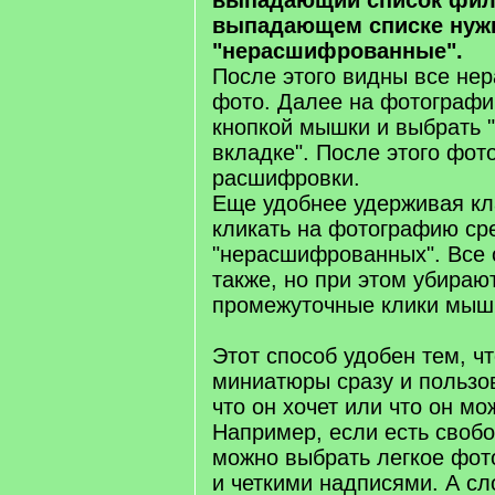
выпадающий список фил
выпадающем списке нуж
"нерасшифрованные".
После этого видны все н
фото. Далее на фотографи
кнопкой мышки и выбрать "
вкладке". После этого фот
расшифровки.
Еще удобнее удерживая к
кликать на фотографию ср
"нерасшифрованных". Все 
также, но при этом убира
промежуточные клики мыш
Этот способ удобен тем, ч
миниатюры сразу и пользо
что он хочет или что он м
Например, если есть свобо
можно выбрать легкое фот
и четкими надписями. А с