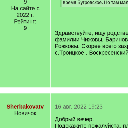
9
q
время Бугровское. Но там мал
]
На сайте с
[
/
2022 г.
q
Рейтинг:
]
9
Здравствуйте, ищу родств
фамилии Чижовы, Баринов
Рожковы. Скорее всего за
с.Троицкое . Воскресенский
Sherbakovatv
16 авг. 2022 19:23
Новичок
Добрый вечер.
Подскажите пожалуйста, п