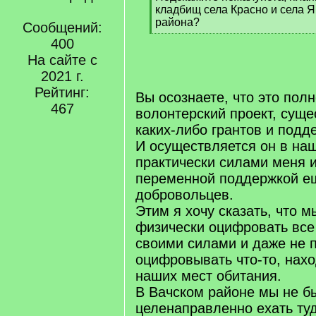
]
кладбищ села Красно и села Я
района?
Сообщений:
[
400
/
На сайте с
q
]
2021 г.
Рейтинг:
Вы осознаете, что это пол
467
волонтерский проект, сущ
каких-либо грантов и подд
И осуществляется он в на
практически силами меня и
переменной поддержкой е
добровольцев.
Этим я хочу сказать, что 
физически оцифровать все
своими силами и даже не 
оцифровывать что-то, нах
наших мест обитания.
В Вачском районе мы не б
целенаправленно ехать ту