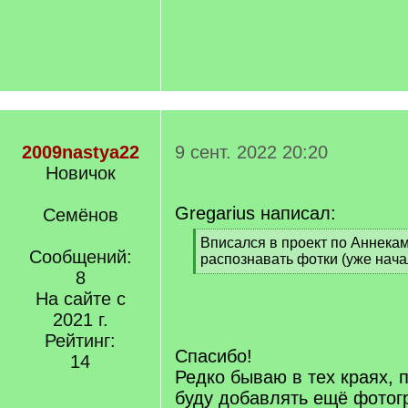
2009nastya22
9 сент. 2022 20:20
Новичок
Gregarius написал:
Семёнов
[
Вписался в проект по Аннекам
Сообщений:
q
распознавать фотки (уже нача
]
8
[
/
На сайте с
q
2021 г.
]
Рейтинг:
Спасибо!
14
Редко бываю в тех краях, 
буду добавлять ещё фото