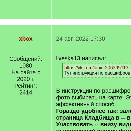
xbox
24 авг. 2022 17:30
liveska13 написал:
Сообщений:
1080
[
https://vk.com/topic-20639511
На сайте с
q
Тут инструкция по расшифров
]
2020 г.
[
/
Рейтинг:
q
В инструкции по расшифро
2414
]
фото выбирать на карте. Э
эффективный способ.
Гораздо удобнее так: зал
страница Кладбища в -- 
Участвовать -- внизу ви