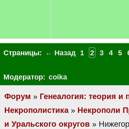
Страницы:
← Назад
1
2
3
4
5
Модератор:
coika
Форум
»
Генеалогия: теория и 
Некрополистика
»
Некрополи П
и Уральского округов
» Нижегор