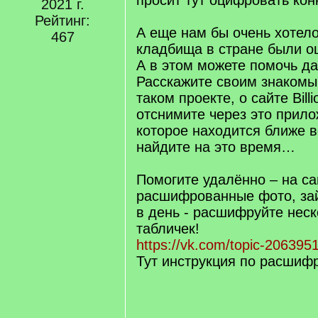
просит тут оцифровать ко
2021 г.
Рейтинг:
А еще нам бы очень хотело
467
кладбища в стране были 
А в этом можете помочь д
Расскажите своим знакомы
таком проекте, о сайте Bill
отснимите через это прил
которое находится ближе вс
найдите на это время…
Помогите удалённо – на са
расшифрованные фото, зай
в день - расшифруйте неск
табличек!
https://vk.com/topic-20639
Тут инструкция по расшиф